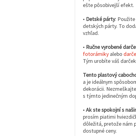
ešte pôsobivejší efekt.
•
Detské párty
: Použite
detských párty. To dod
vzhľad.
•
Ručne vyrobené darče
fotorámiky
alebo
darče
Tým urobíte váš darček
Tento plastový caboch
a je ideálnym spôsobom
dekorácii. Nezmeškajte p
s týmto jedinečným do
•
Ak ste spokojní s naš
prosím piatimi hviezdič
dôležitá, pretože nám 
dostupné ceny.