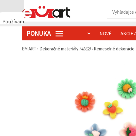
Používame
cookies
PONUKA
NOVÉ
AKCIE 
🍪
Používame
cookies a
EM ART
›
Dekoračné materiály
(4862)
›
Remeselné dekorácie
podobné
technológie,
aby sme
zabezpečili
správne
fungovanie
webovej
stránky,
zlepšili váš
používateľský
zážitok a s
vaším
súhlasom
analyzovali
návštevnosť
a
zobrazovali
relevantnejší