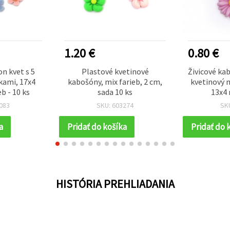
1.20 €
0.80 €
n kvet s 5
Plastové kvetinové
Živicové ka
kami, 17x4
kabošóny, mix farieb, 2 cm,
kvetinový m
b - 10 ks
sada 10 ks
13x4 
083
SKU: 603274
SK
a
Pridať do košíka
Pridať do 
HISTÓRIA PREHLIADANIA