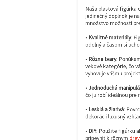
Naša plastová figúrka 
jedinečný doplnok je n
množstvo možností pre 
•
Kvalitné materiály
: Fi
odolný a časom si ucho
•
Rôzne tvary
: Ponúkam
vekové kategórie, čo vá
vyhovuje vášmu projekt
•
Jednoduchá manipulá
čo ju robí ideálnou pre
•
Lesklá a žiarivá
: Povrc
dekorácii luxusný vzhľa
•
DIY
: Použite figúrku 
pripevniť k rôznym
dre