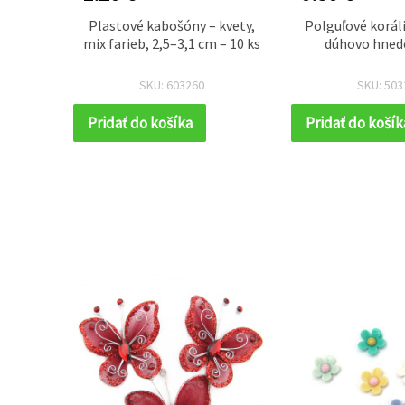
ené
Plastové kabošóny – kvety,
Polguľové korál
rlístka
mix farieb, 2,5–3,1 cm – 10 ks
dúhovo hnedé
rky,
devov,
SKU: 603260
SKU: 503
Pridať do košíka
Pridať do košík