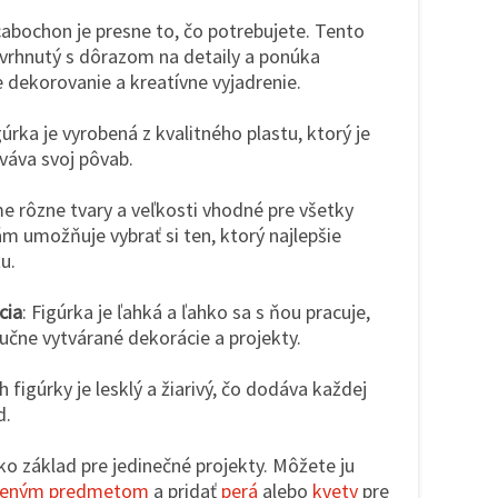
cabochon je presne to, čo potrebujete. Tento
avrhnutý s dôrazom na detaily a ponúka
dekorovanie a kreatívne vyjadrenie.
gúrka je vyrobená z kvalitného plastu, ktorý je
váva svoj pôvab.
e rôzne tvary a veľkosti vhodné pre všetky
m umožňuje vybrať si ten, ktorý najlepšie
u.
cia
: Figúrka je ľahká a ľahko sa s ňou pracuje,
 ručne vytvárané dekorácie a projekty.
h figúrky je lesklý a žiarivý, čo dodáva každej
d.
ako základ pre jedinečné projekty. Môžete ju
veným predmetom
a pridať
perá
alebo
kvety
pre