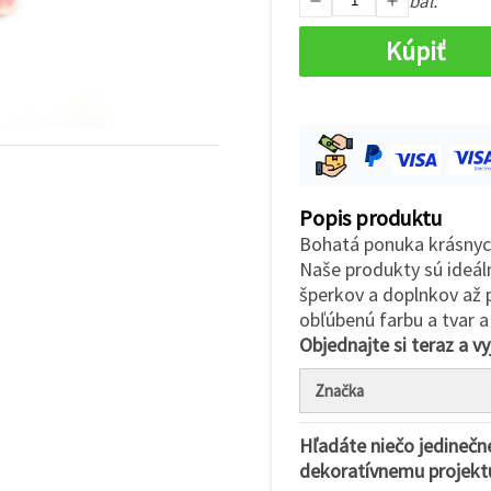
bal.
Kúpiť
Popis produktu
Bohatá ponuka krásnyc
Naše produkty sú ideáln
šperkov a doplnkov až p
obľúbenú farbu a tvar a
Objednajte si teraz a vy
Značka
Hľadáte niečo jedinečn
dekoratívnemu projekt