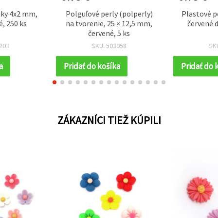
iky 4x2 mm,
Polguľové perly (polperly)
Plastové p
, 250 ks
na tvorenie, 25 × 12,5 mm,
červené d
červené, 5 ks
203
SKU: 503058
SK
a
Pridať do košíka
Pridať do 
ZÁKAZNÍCI TIEŽ KÚPILI