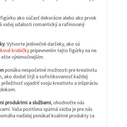
 figúrku ako súčasť dekorácie alebo ako prvok
á vašej udalosti romantický a rafinovaný
ky
: Vytvorte jedinečné darčeky, ako sú
kové krabičky
pripevnením tejto figúrky na ne.
 ešte výnimočnejším.
on
ponúka nespočetné možnosti pre kreativitu
, ako dodať štýl a sofistikovanosť každej
ríležitosť vyjadriť svoju kreativitu a inšpiráciu
plnkom.
imi produktmi a službami
, ohodnoťte nás
kami. Vaša pozitívna spätná väzba je pre nás
pomáha naďalej ponúkať kvalitné produkty za