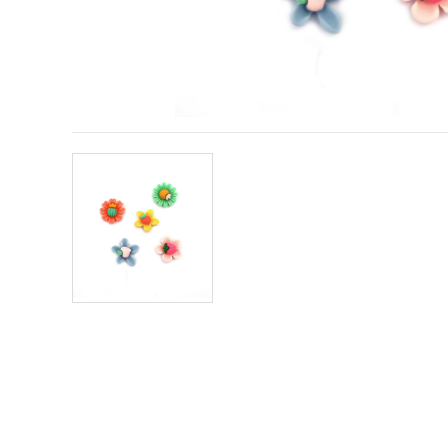
obsah a
reklamu, aj
s pomocou
našich
partnerov
pre
analytiku a
marketing.
Môžete
súhlasiť s
používaním
všetkých
súborov
cookie
kliknutím
na "Prijať
všetky!"
Alebo
môžete
uviesť svoje
preferencie
v
Nastaveniach
výberom
daného
typu
súborov