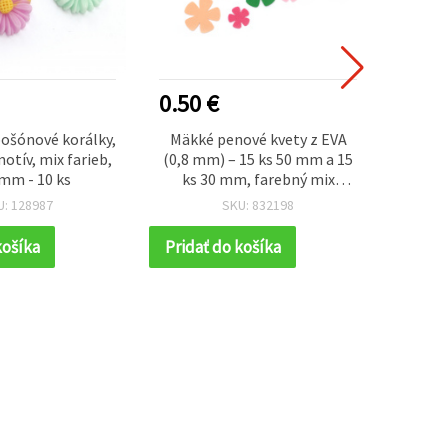
0.50 €
2.25
bošónové korálky,
Mäkké penové kvety z EVA
Hodvá
otív, mix farieb,
(0,8 mm) – 15 ks 50 mm a 15
krúte
mm - 10 ks
ks 30 mm, farebný mix
sada 
(assorted) – ideálne na
tvor
U: 128987
SKU: 832198
kvetinové dekorácie,
tvorenie a DIY projekty
košíka
Pridať do košíka
Prida