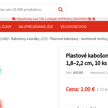
Objednávky nad 70€ a získajte DOPRAVU ZADARMO!
A ZĽAVY
NAJPREDÁVANEJŠIE
VEĽKOOBCHOD
(1592)
›
Kabošony a korálky
(271)
›
Plastové kabošony – kvetinové motívy, 
Plastové kabošony
1,8–2,2 cm, 10 ks
SKU:
603265
Hmotnosť: 10
Cena:
1.00 €
1-11 ba