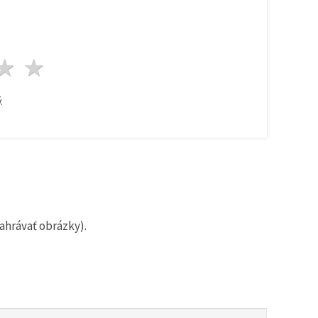
zda
viezdy
3 hviezdy
4 hviezdy
5 hviezdy
.
ahrávať obrázky).