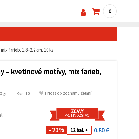
0
mix farieb, 1,8–2,2 cm, 10 ks
 – kvetinové motívy, mix farieb,
Pridať do zoznamu želaní
 gr.
Kus: 10
ZĽAVY
l.
PRE MNOŽSTVO
- 20
0.80 €
%
12 bal. +