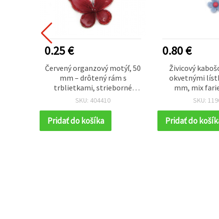
0.25 €
0.80 €
kami, 32
Červený organzový motýľ, 50
Živicový kabošo
á farba
mm – drôtený rám s
okvetnými líst
trblietkami, strieborné
mm, mix farie
špirálové akcenty, štrasové
SKU: 404410
SKU: 119
kamienky a perličkové
tykadlá – ozdoba na DIY
Pridať do košíka
Pridať do košík
projekty, kvetinové
aranžmány, domáce a
eventové dekorácie