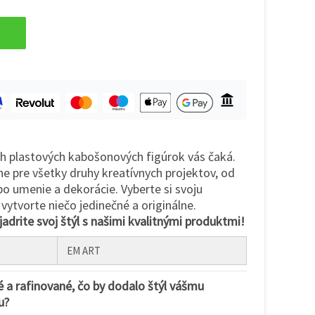
h plastových kabošonových figúrok vás čaká.
e pre všetky druhy kreatívnych projektov, od
o umenie a dekorácie. Vyberte si svoju
 vytvorte niečo jedinečné a originálne.
jadrite svoj štýl s našimi kvalitnými produktmi!
EM ART
é a rafinované, čo by dodalo štýl vášmu
u?