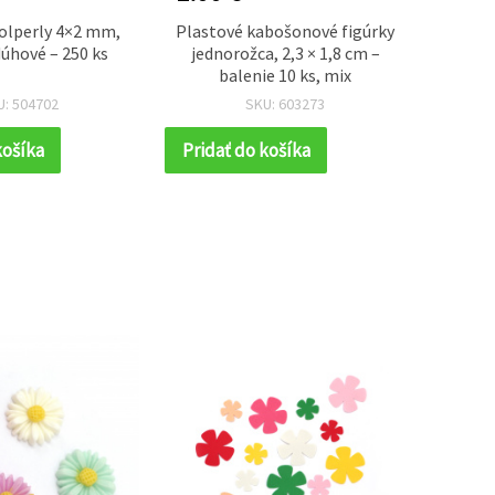
olperly 4×2 mm,
Plastové kabošonové figúrky
Polo
úhové – 250 ks
jednorožca, 2,3 × 1,8 cm –
červ
balenie 10 ks, mix
tvore
U: 504702
SKU: 603273
košíka
Pridať do košíka
Prida