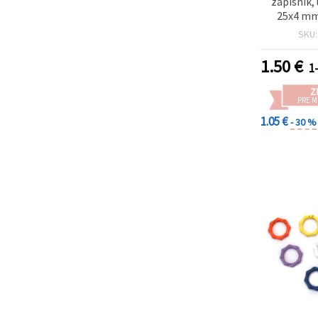
zápisník,
25x4 mm
priemer 1
SKU
mix
1.50
€
1-
Z
PRE 
1.05 €
- 30 %