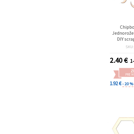
Chipbo
Jednorožec
DIY scr
albumy,
SKU
2.40
€
1-
Z
PRE 
1.92 €
- 20 %