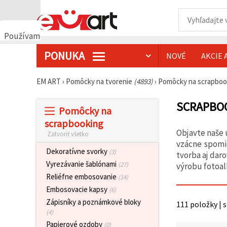
Používame
cookies
PONUKA
NOVÉ
AKCIE 
🍪
Používame
cookies a
EM ART
›
Pomôcky na tvorenie
(4893)
›
Pomôcky na scrapbo
podobné
technológie,
aby sme
SCRAPBO
Pomôcky na
zabezpečili
správne
scrapbooking
fungovanie
Objavte naše 
Zatvoriť všetko
webovej
stránky,
vzácne spomie
zlepšili váš
Dekoratívne svorky
(3)
tvorba aj dar
používateľský
Vyrezávanie šablónami
(27)
výrobu fotoal
zážitok a s
vaším
Reliéfne embosovanie
(14)
súhlasom
Embosovacie kapsy
(6)
analyzovali
návštevnosť
Zápisníky a poznámkové bloky
111 položky | 
a
(4)
zobrazovali
relevantnejší
Papierové ozdoby
(0)