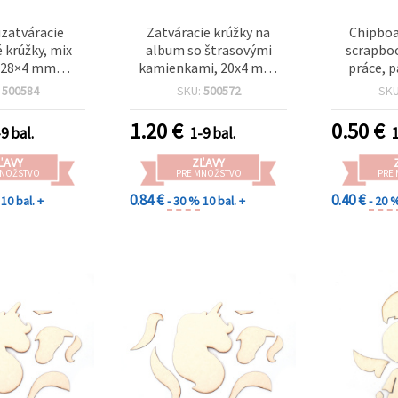
uzatváracie
Zatváracie krúžky na
Chipboa
 krúžky, mix
album so štrasovými
scrapboo
, 28×4 mm
kamienkami, 20x4 mm,
práce, 
ý priemer 18
vnútorný priemer 12 mm,
chodid
:
500584
SKU:
500572
SK
2 ks – zábavné
mix farieb - 2 ks
konektory na
1.20
€
0.50
€
9 bal.
1-9 bal.
1
, denníky,
ing a hobby
ĽAVY
ZĽAVY
orenie
MNOŽSTVO
PRE MNOŽSTVO
PRE
0.84 €
0.40 €
10 bal. +
- 30 %
10 bal. +
- 20 