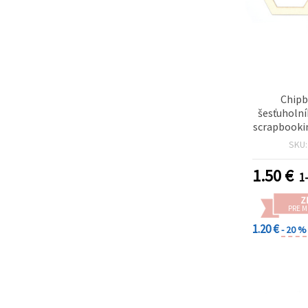
Chipb
šesťuholní
scrapbookin
práce, 
SKU
1.50
€
1-
Z
PRE 
1.20 €
- 20 %