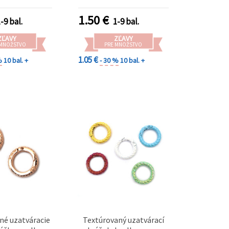
mm, vnútorný Ø12 mm,
mix farieb, 4 ks
1.50
€
-9 bal.
1-9 bal.
ZĽAVY
ZĽAVY
 MNOŽSTVO
PRE MNOŽSTVO
1.05 €
%
10 bal. +
- 30 %
10 bal. +
né uzatváracie
Textúrovaný uzatvárací