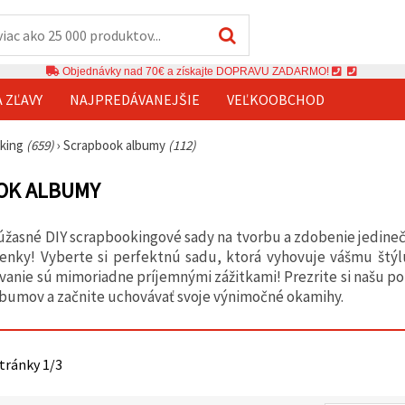
Objednávky nad 70€ a získajte DOPRAVU ZADARMO!
A ZĽAVY
NAJPREDÁVANEJŠIE
VEĽKOOBCHOD
oking
(659)
›
Scrapbook albumy
(112)
OK ALBUMY
úžasné DIY scrapbookingové sady na tvorbu a zdobenie jedineč
nky! Vyberte si perfektnú sadu, ktorá vyhovuje vášmu štýlu,
ovanie sú mimoriadne príjemnými zážitkami! Prezrite si našu
bumov a začnite uchovávať svoje výnimočné okamihy.
stránky 1/3