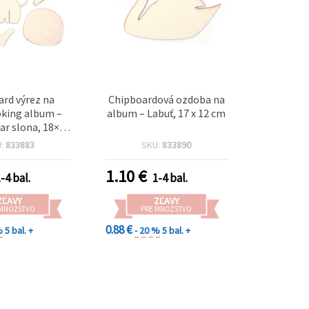
rd výrez na
Chipboardová ozdoba na
king album –
album – Labuť, 17 x 12 cm
var slona, 18×15
cm
U:
833883
SKU:
833890
1.10
€
-4 bal.
1-4 bal.
ZĽAVY
ZĽAVY
 MNOŽSTVO
PRE MNOŽSTVO
0.88 €
%
5 bal. +
- 20 %
5 bal. +