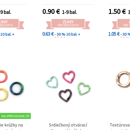
b - 5 ks
0.90
€
1.50
€
9 bal.
1-9 bal.
1
ĽAVY
ZĽAVY
MNOŽSTVO
PRE MNOŽSTVO
PRE
0.63 €
1.05 €
10 bal. +
- 30 %
10 bal. +
- 30 
NAJPREDÁVANEJŠÍ
ie krúžky na
Srdiečkový otvárací
Textúrova