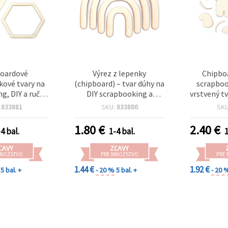
oardové
Výrez z lepenky
Chipboa
kové tvary na
(chipboard) – tvar dúhy na
scrapboo
g, DIY a ručné
DIY scrapbooking a
vrstvený t
17 x 14 cm
albumy, 18 × 14 cm
:
833881
SKU:
833886
SK
1.80
€
2.40
€
4 bal.
1-4 bal.
1
ĽAVY
ZĽAVY
MNOŽSTVO
PRE MNOŽSTVO
PRE
1.44 €
1.92 €
5 bal. +
- 20 %
5 bal. +
- 20 