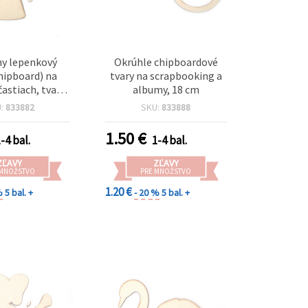
ny lepenkový
Okrúhle chipboardové
chipboard) na
tvary na scrapbooking a
častiach, tvar
albumy, 18 cm
, 14x15 cm
U:
833882
SKU:
833888
1.50
€
-4 bal.
1-4 bal.
ZĽAVY
ZĽAVY
 MNOŽSTVO
PRE MNOŽSTVO
1.20 €
%
5 bal. +
- 20 %
5 bal. +