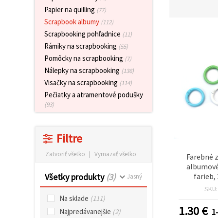
obsah a
Papier na quilling
(77)
reklamu, aj
s pomocou
Scrapbook albumy
(112)
našich
Scrapbooking pohľadnice
(11)
partnerov
pre
Rámiky na scrapbooking
(55)
analytiku a
Pomôcky na scrapbooking
(7)
marketing.
Nálepky na scrapbooking
Môžete
(136)
súhlasiť s
Visačky na scrapbooking
(114)
používaním
všetkých
Pečiatky a atramentové podušky
súborov
(93)
cookie
kliknutím
na "Prijať
všetky!"
Filtre
Alebo
môžete
Zatvoriť všetko
|
Vymazať všetko
Farebné 
uviesť svoje
preferencie
albumové
v
farieb,
Všetky produkty
(3)
Jasný
Nastaveniach
(vnútorn
výberom
SKU
mm), sada 
daného
Na sklade
(111)
typu
a odolné
1.30
€
súborov
1-
Najpredávanejšie
(2)
krúžky 