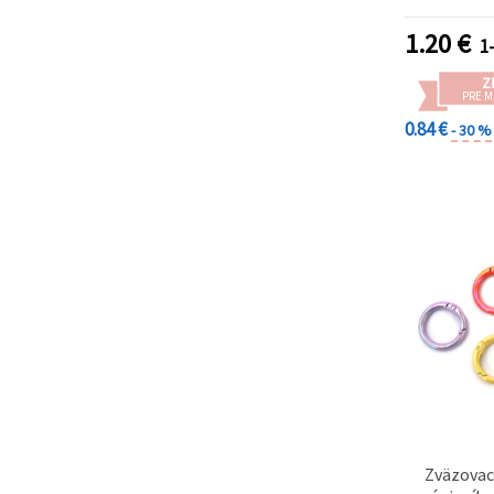
farie
1.20
€
1-
Z
PRE 
0.84 €
- 30 %
Zväzovac