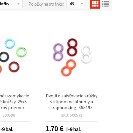
Položky na stránku:
né uzamykacie
Dvojité zaisťovacie krúžky
 krúžky, 25x5
s klipom na albumy a
rný priemer 17
scrapbooking, 36×19×3
farieb – 4 ks
mm, vnútorný otvor: 11
U:
500596
SKU:
500573
mm, mix farieb – 4 ks
1.70
€
-9 bal.
1-9 bal.