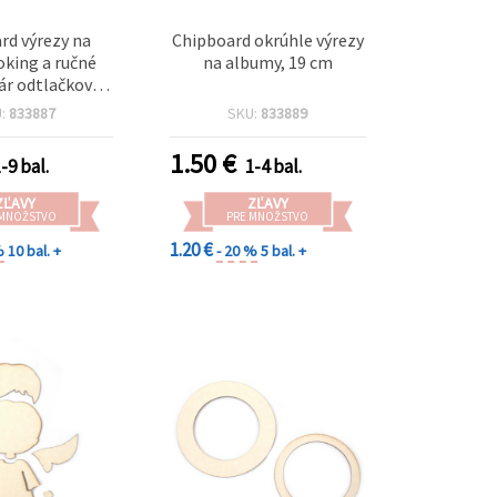
rd výrezy na
Chipboard okrúhle výrezy
king a ručné
na albumy, 19 cm
pár odtlačkov
iel, 7x4 cm
U:
833887
SKU:
833889
1.50
€
-9 bal.
1-4 bal.
ZĽAVY
ZĽAVY
 MNOŽSTVO
PRE MNOŽSTVO
1.20 €
%
10 bal. +
- 20 %
5 bal. +