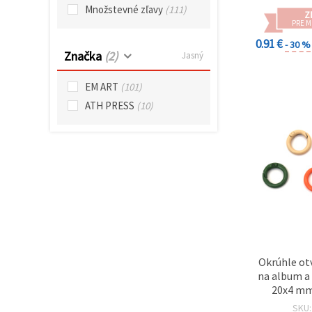
cookie a
zakladače 
Množstevné zľavy
(111)
kliknutím
Z
na tlačidlo
PRE 
"Uložiť"
0.91 €
- 30 %
Značka
(2)
Jasný
Prijať
EM ART
(101)
všetko
ATH PRESS
(10)
Nastavenia
Okrúhle ot
na album a
20x4 mm
priemer:
SKU