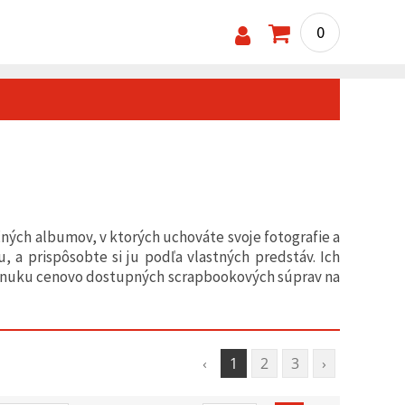
0
ných albumov, v ktorých uchováte svoje fotografie a
 a prispôsobte si ju podľa vlastných predstáv. Ich
 ponuku cenovo dostupných scrapbookových súprav na
‹
1
2
3
›