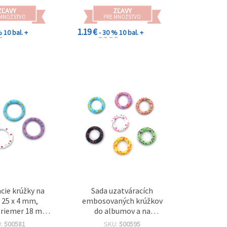
ZĽAVY
ZĽAVY
 MNOŽSTVO
PRE MNOŽSTVO
1.19 €
%
10 bal. +
- 30 %
10 bal. +
cie krúžky na
Sada uzatváracích
 25 x 4 mm,
embosovaných krúžkov
priemer 18 mm,
do albumov a na
rieb – 4 ks
scrapbooking, Ø20 × 4
U:
500581
SKU:
500595