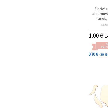
Žiarivé 
albumové
farieb
(vnútorn
SKU
mm), sada 
a odolné 
1.00
€
1-
albumy
scrapbook
Z
tv
PRE 
0.70 €
- 30 %