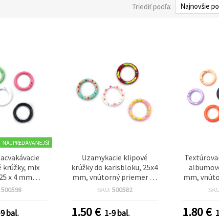
Triediť podľa:
NAJPREDÁVANEJŠÍ
zacvakávacie
Uzamykacie klipové
Textúrova
 krúžky, mix
krúžky do karisbloku, 25x4
albumové
 25 x 4 mm
mm, vnútorný priemer 18
mm, vnúto
ý priemer 18
mm, mix farieb – 4 ks
mm, mix 
:
500598
SKU:
500582
SK
5 ks – zábavné
 spojovacie
1.50
€
1.80
€
9 bal.
1-9 bal.
1
pre albumy,