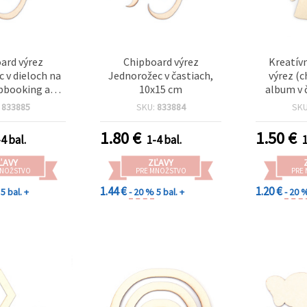
ard výrez
Chipboard výrez
Kreatív
 v dieloch na
Jednorožec v častiach,
výrez (
apbooking a
10x15 cm
album v 
 13x19 cm
anjela
:
833885
SKU:
833884
SK
1.80
€
1.50
€
4 bal.
1-4 bal.
1
ĽAVY
ZĽAVY
MNOŽSTVO
PRE MNOŽSTVO
PRE
1.44 €
1.20 €
5 bal. +
- 20 %
5 bal. +
- 20 