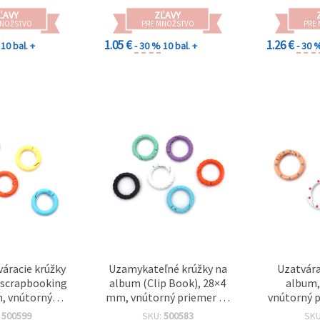
a scrapbooking
ĽAVY
ZĽAVY
MNOŽSTVO
PRE MNOŽSTVO
PRE
1.05 €
1.26 €
10 bal. +
- 30 %
10 bal. +
- 30 
váracie krúžky
Uzamykateľné krúžky na
Uzatvára
 scrapbooking
album (Clip Book), 28×4
album,
, vnútorný
mm, vnútorný priemer 18
vnútorný 
 12 mm, mix
mm, mix farieb – 2 ks
mix fa
:
500599
SKU:
500583
SK