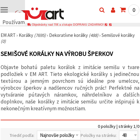
0
Používame
Objednávky nad 70€ a získajte DOPRAVU ZADARMO!
cookies
EM ART
›
Korálky
(7695)
›
Dekoratívne korálky
(488)
›
Semišové korálky
🍪
(0)
Používame
cookies a
SEMIŠOVÉ KORÁLKY NA VÝROBU ŠPERKOV
podobné
technológie,
aby sme
Objavte bohatú paletu korálok z imitácie semišu v tvare
zabezpečili
správne
podložiek v EM ART. Tieto ekologické korálky s jedinečnou
fungovanie
textúrou a jemným povrchom sú ideálne pre umelcov,
webovej
výrobcov šperkov a nadšencov ručných prác! Perfektné na
stránky,
zlepšili váš
vytváranie pútavých náramkov, náhrdelníkov a ďalších
používateľský
doplnkov, naše korálky z imitácie semišu určite inšpirujú k
zážitok a s
nekonečným kreatívnym možnostiam.
vaším
súhlasom
analyzovali
návštevnosť
0 položky | stránky 1/0
a
zobrazovali
Triediť podľa:
Položky na stránku:
relevantnejší