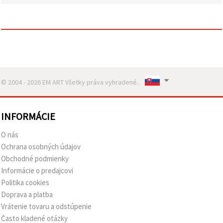
obsah a
reklamu, aj
s pomocou
našich
partnerov
pre
analytiku a
marketing.
Môžete
súhlasiť s
© 2004 - 2026 EM ART Všetky práva vyhradené..
používaním
všetkých
súborov
cookie
INFORMÁCIE
kliknutím
na "Prijať
O nás
všetky!"
Alebo
Ochrana osobných údajov
môžete
Obchodné podmienky
uviesť svoje
preferencie
Informácie o predajcovi
v
Politika cookies
Nastaveniach
výberom
Doprava a platba
daného
Vrátenie tovaru a odstúpenie
typu
súborov
Často kladené otázky