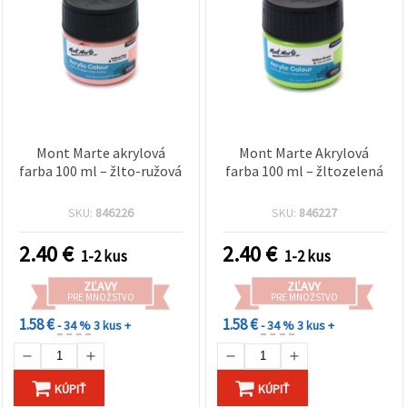
Mont Marte akrylová
Mont Marte Akrylová
farba 100 ml – žlto-ružová
farba 100 ml – žltozelená
SKU:
846226
SKU:
846227
2.40
€
2.40
€
1-2 kus
1-2 kus
ZĽAVY
ZĽAVY
PRE MNOŽSTVO
PRE MNOŽSTVO
1.58 €
1.58 €
- 34 %
3 kus +
- 34 %
3 kus +
KÚPIŤ
KÚPIŤ