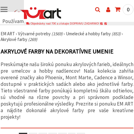
0
Používame
Objednávky nad 70€ a získajte DOPRAVU ZADARMO!
cookies
EM ART
›
Výtvarné potreby
(1569)
›
Umelecké a hobby farby
(853)
›
🍪
Akrylové farby
(269)
Používame
cookies a
AKRYLOVÉ FARBY NA DEKORATÍVNE UMENIE
podobné
technológie,
aby sme
Preskúmajte našu širokú ponuku akrylových farieb, ideálnych
zabezpečili
správne
pre umelcov a hobby nadšencov! Naša kolekcia zahŕňa
fungovanie
overené značky ako Phoenix, Mont Marte, Cadence a Winsor,
webovej
dostupné v praktických sadách alebo ako jednotlivé farby.
stránky,
zlepšili váš
Tieto všestranné farby ponúkajú kompletnú škálu odtieňov,
používateľský
sú vhodné na rôzne povrchy a pri správnom podklade
zážitok a s
poskytujú profesionálne výsledky. Prezrite si ponuku EM ART
vaším
súhlasom
a nájdite dokonalé akrylové farby pre vaše kreatívne
analyzovali
projekty!
návštevnosť
a
zobrazovali
relevantnejší