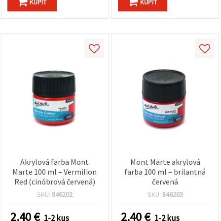
KÚPIŤ
KÚPIŤ
Akrylová farba Mont
Mont Marte akrylová
Marte 100 ml – Vermilion
farba 100 ml – brilantná
Red (cinóbrová červená)
červená
SKU:
846202
SKU:
846203
2.40
€
2.40
€
1-2 kus
1-2 kus