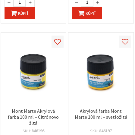
KÚPIŤ
KÚPIŤ
Mont Marte Akrylová
Akrylová farba Mont
farba 100 ml – Citrónovo
Marte 100 ml – svetložltá
žltá
SKU:
846196
SKU:
846197