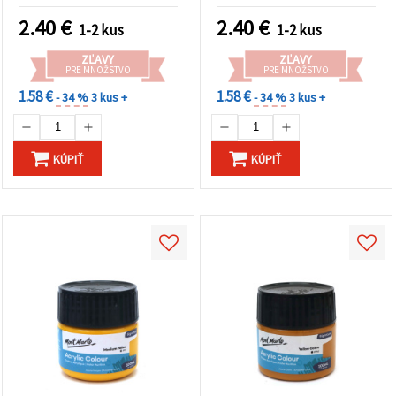
2.40
€
2.40
€
1-2 kus
1-2 kus
ZĽAVY
ZĽAVY
PRE MNOŽSTVO
PRE MNOŽSTVO
1.58 €
1.58 €
- 34 %
3 kus +
- 34 %
3 kus +
KÚPIŤ
KÚPIŤ