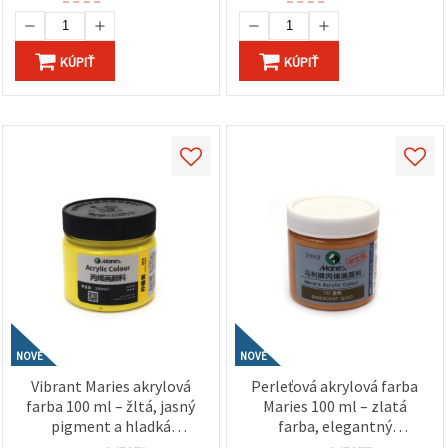
KÚPIŤ
KÚPIŤ
NOVÉ
NOVÉ
Vibrant Maries akrylová
Perleťová akrylová farba
farba 100 ml – žltá, jasný
Maries 100 ml – zlatá
pigment a hladká
farba, elegantný
konzistencia pre umelcov,
metalický efekt pre