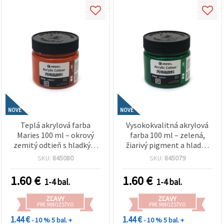
NOVÉ
NOVÉ
Teplá akrylová farba
Vysokokvalitná akrylová
Maries 100 ml – okrový
farba 100 ml – zelená,
zemitý odtieň s hladkým
žiarivý pigment a hladká
krytím pre umelcov,
konzistencia pre umelcov,
SKU:
845080
SKU:
845079
študentov a kreatívne
študentov a kreatívne DIY
hobby dekorácie doma
hobby projekty
1.60
€
1.60
€
1-4 bal.
1-4 bal.
ZĽAVY
ZĽAVY
PRE MNOŽSTVO
PRE MNOŽSTVO
1.44 €
1.44 €
- 10 %
5 bal. +
- 10 %
5 bal. +