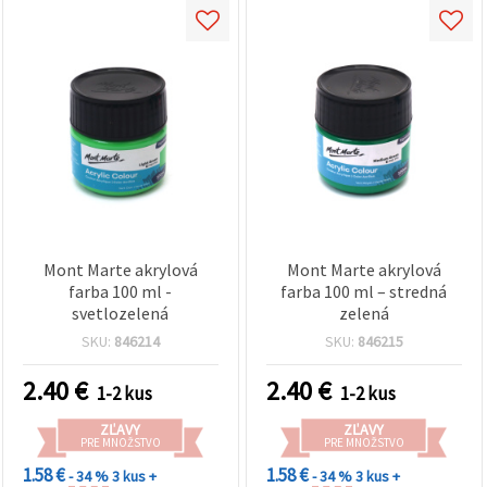
Mont Marte akrylová
Mont Marte akrylová
farba 100 ml -
farba 100 ml – stredná
svetlozelená
zelená
SKU:
846214
SKU:
846215
2.40
€
2.40
€
1-2 kus
1-2 kus
ZĽAVY
ZĽAVY
PRE MNOŽSTVO
PRE MNOŽSTVO
1.58 €
1.58 €
- 34 %
3 kus +
- 34 %
3 kus +