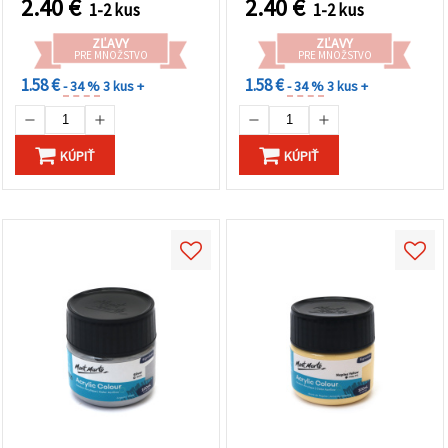
2.40
€
2.40
€
1-2 kus
1-2 kus
ZĽAVY
ZĽAVY
PRE MNOŽSTVO
PRE MNOŽSTVO
1.58 €
1.58 €
- 34 %
3 kus +
- 34 %
3 kus +
KÚPIŤ
KÚPIŤ