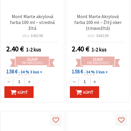
Mont Marte akrylová
Mont Marte Akrylová
farba 100 ml – stredná
farba 100 ml – Žltý oker
žltá
(tmavožltá)
SKU:
846198
SKU:
846199
2.40
€
2.40
€
1-2 kus
1-2 kus
ZĽAVY
ZĽAVY
PRE MNOŽSTVO
PRE MNOŽSTVO
1.58 €
1.58 €
- 34 %
3 kus +
- 34 %
3 kus +
KÚPIŤ
KÚPIŤ