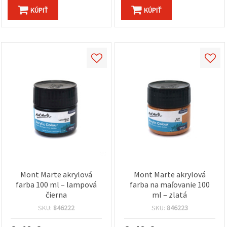
KÚPIŤ
KÚPIŤ
Mont Marte akrylová
Mont Marte akrylová
farba 100 ml – lampová
farba na maľovanie 100
čierna
ml – zlatá
SKU:
846222
SKU:
846223