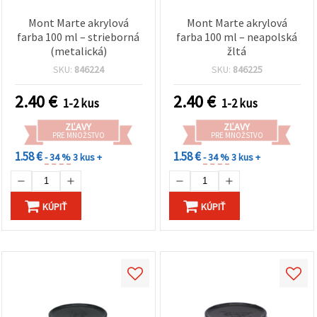
Mont Marte akrylová
Mont Marte akrylová
farba 100 ml – strieborná
farba 100 ml – neapolská
(metalická)
žltá
SKU:
846224
SKU:
846225
2.40
€
2.40
€
1-2 kus
1-2 kus
ZĽAVY
ZĽAVY
PRE MNOŽSTVO
PRE MNOŽSTVO
1.58 €
1.58 €
- 34 %
3 kus +
- 34 %
3 kus +
KÚPIŤ
KÚPIŤ