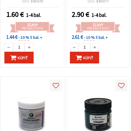
SKU:
845078
SKU:
845077
študentov a kreatívne DIY
dekorácie, tvorenie a
projekty
kreatívne DIY projekty
1.60
€
2.90
€
1-4 bal.
1-4 bal.
ZĽAVY
ZĽAVY
PRE MNOŽSTVO
PRE MNOŽSTVO
1.44 €
2.61 €
- 10 %
5 bal. +
- 10 %
5 bal. +
KÚPIŤ
KÚPIŤ