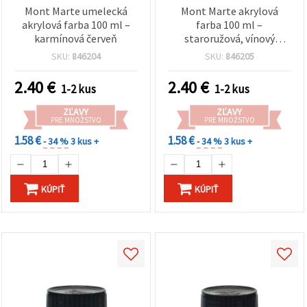
Mont Marte umelecká
Mont Marte akrylová
akrylová farba 100 ml –
farba 100 ml –
karmínová červeň
staroružová, vínový
odtieň
SKU:
846204
SKU:
846205
2.40
€
2.40
€
1-2 kus
1-2 kus
ZĽAVY
ZĽAVY
PRE MNOŽSTVO
PRE MNOŽSTVO
1.58 €
1.58 €
- 34 %
3 kus +
- 34 %
3 kus +
KÚPIŤ
KÚPIŤ