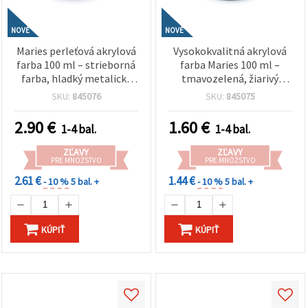
NOVÉ
NOVÉ
Maries perleťová akrylová
Vysokokvalitná akrylová
farba 100 ml – strieborná
farba Maries 100 ml –
farba, hladký metalický
tmavozelená, žiarivý
efekt na dekorácie, hobby
pigment a hladká
SKU:
845076
SKU:
845075
tvorenie a kreatívne
konzistencia pre umelcov,
projekty
študentov a kreatívne
2.90
€
1.60
€
1-4 bal.
1-4 bal.
hobby projekty
ZĽAVY
ZĽAVY
PRE MNOŽSTVO
PRE MNOŽSTVO
2.61 €
1.44 €
- 10 %
5 bal. +
- 10 %
5 bal. +
KÚPIŤ
KÚPIŤ