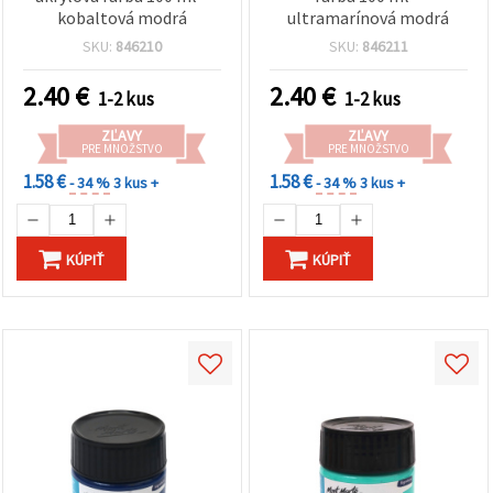
kobaltová modrá
ultramarínová modrá
SKU:
846210
SKU:
846211
2.40
€
2.40
€
1-2 kus
1-2 kus
ZĽAVY
ZĽAVY
PRE MNOŽSTVO
PRE MNOŽSTVO
1.58 €
1.58 €
- 34 %
3 kus +
- 34 %
3 kus +
KÚPIŤ
KÚPIŤ