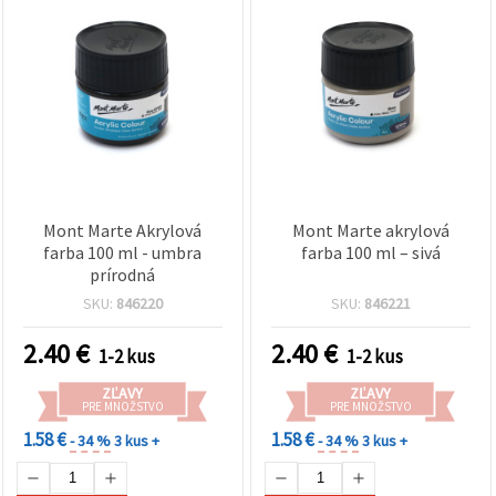
Mont Marte Akrylová
Mont Marte akrylová
farba 100 ml - umbra
farba 100 ml – sivá
prírodná
SKU:
846220
SKU:
846221
2.40
€
2.40
€
1-2 kus
1-2 kus
ZĽAVY
ZĽAVY
PRE MNOŽSTVO
PRE MNOŽSTVO
1.58 €
1.58 €
- 34 %
3 kus +
- 34 %
3 kus +