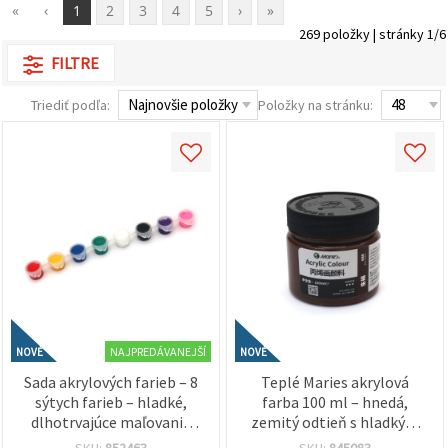
obsah a
«
‹
1
2
3
4
5
›
»
reklamu, aj
269 položky | stránky 1/6
s pomocou
našich
FILTRE
partnerov
pre
Triediť podľa:
Položky na stránku:
analytiku a
marketing.
Môžete
súhlasiť s
používaním
všetkých
súborov
cookie
kliknutím
na "Prijať
všetky!"
Alebo
môžete
uviesť svoje
preferencie
NAJPREDÁVANEJŠÍ
v
NOVÉ
NOVÉ
Nastaveniach
Sada akrylových farieb – 8
Teplé Maries akrylová
výberom
sýtych farieb – hladké,
farba 100 ml – hnedá,
daného
typu
dlhotrvajúce maľovanie
zemitý odtieň s hladkým
súborov
pre umelcov a kreatívne
krytím pre umelcov,
SKU:
852463
SKU:
845083