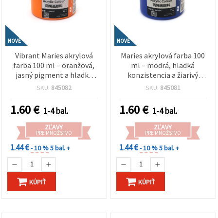
NOVÉ
NOVÉ
Vibrant Maries akrylová
Maries akrylová farba 100
farba 100 ml – oranžová,
ml – modrá, hladká
jasný pigment a hladké
konzistencia a žiarivý
krytie pre umelcov,
pigment pre umelcov,
SKU:
845082
SKU:
845081
študentov a kreatívne DIY
študentov a kreatívne
projekty, hobby tvorenie a
maliarske projekty
1.60
€
1.60
€
1-4 bal.
1-4 bal.
výtvarné potreby
ZĽAVY
ZĽAVY
PRE MNOŽSTVO
PRE MNOŽSTVO
1.44 €
1.44 €
- 10 %
5 bal. +
- 10 %
5 bal. +
KÚPIŤ
KÚPIŤ