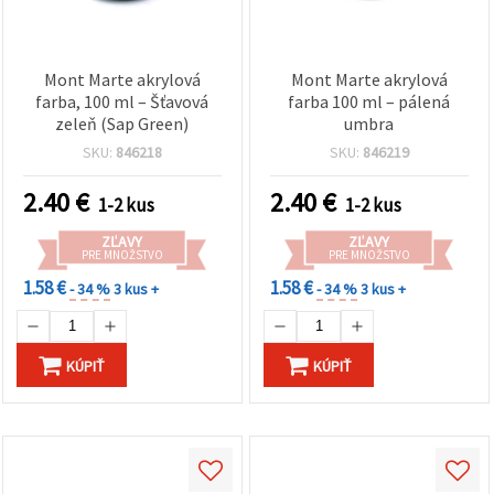
Mont Marte akrylová
Mont Marte akrylová
farba, 100 ml – Šťavová
farba 100 ml – pálená
zeleň (Sap Green)
umbra
SKU:
846218
SKU:
846219
2.40
€
2.40
€
1-2 kus
1-2 kus
ZĽAVY
ZĽAVY
PRE MNOŽSTVO
PRE MNOŽSTVO
1.58 €
1.58 €
- 34 %
3 kus +
- 34 %
3 kus +
KÚPIŤ
KÚPIŤ