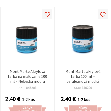
Mont Marte Akrylová
Mont Marte akrylová
farba na maľovanie 100
farba 100 ml –
ml – Nebeská modrá
ceruleánová modrá
SKU:
846208
SKU:
846209
2.40
€
2.40
€
1-2 kus
1-2 kus
ZĽAVY
ZĽAVY
PRE MNOŽSTVO
PRE MNOŽSTVO