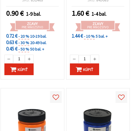
cookie a
tvorenie
študentov a kreatívne
kliknutím
hobby projekty
na tlačidlo
0.90
€
1.60
€
1-9 bal.
1-4 bal.
"Uložiť"
ZĽAVY
ZĽAVY
PRE MNOŽSTVO
PRE MNOŽSTVO
Prijať
0.72 €
1.44 €
- 20 %
10-19 bal.
- 10 %
5 bal. +
všetko
0.63 €
- 30 %
20-49 bal.
Nastavenia
0.45 €
- 50 %
50 bal. +
KÚPIŤ
KÚPIŤ