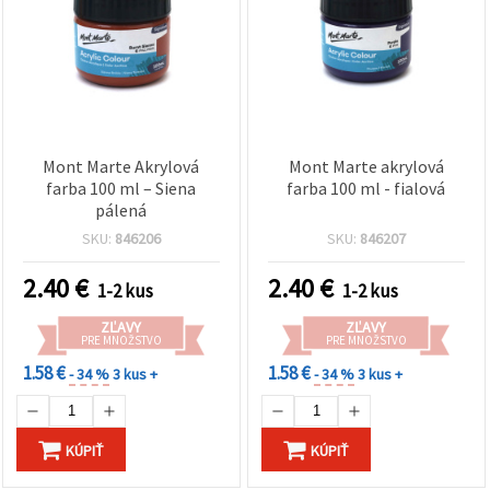
Mont Marte Akrylová
Mont Marte akrylová
farba 100 ml – Siena
farba 100 ml - fialová
pálená
SKU:
846206
SKU:
846207
2.40
€
2.40
€
1-2 kus
1-2 kus
ZĽAVY
ZĽAVY
PRE MNOŽSTVO
PRE MNOŽSTVO
1.58 €
1.58 €
- 34 %
3 kus +
- 34 %
3 kus +
KÚPIŤ
KÚPIŤ