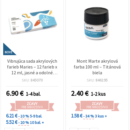
NOVÉ
Vibrujúca sada akrylových
Mont Marte akrylová
farieb Maries – 12 farieb x
farba 100 ml – Titánová
12 ml, jasné a odolné
biela
pigmenty pre umelcov,
SKU:
845070
SKU:
846195
študentov a kreatívne DIY
tvorenie
6.90
€
2.40
€
1-4 bal.
1-2 kus
ZĽAVY
ZĽAVY
PRE MNOŽSTVO
PRE MNOŽSTVO
6.21 €
1.58 €
- 10 %
5-9 bal.
- 34 %
3 kus +
5.52 €
- 20 %
10 bal. +