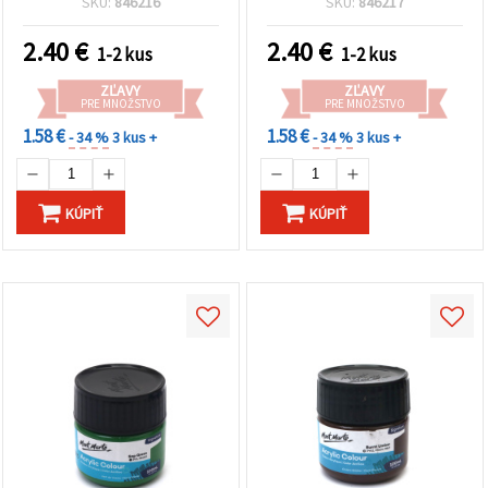
SKU:
846216
SKU:
846217
2.40
€
2.40
€
1-2 kus
1-2 kus
ZĽAVY
ZĽAVY
PRE MNOŽSTVO
PRE MNOŽSTVO
1.58 €
1.58 €
- 34 %
3 kus +
- 34 %
3 kus +
KÚPIŤ
KÚPIŤ