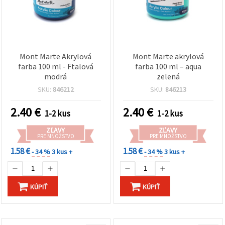
Mont Marte Akrylová
Mont Marte akrylová
farba 100 ml - Ftalová
farba 100 ml – aqua
modrá
zelená
SKU:
846212
SKU:
846213
2.40
€
2.40
€
1-2 kus
1-2 kus
ZĽAVY
ZĽAVY
PRE MNOŽSTVO
PRE MNOŽSTVO
1.58 €
1.58 €
- 34 %
3 kus +
- 34 %
3 kus +
KÚPIŤ
KÚPIŤ