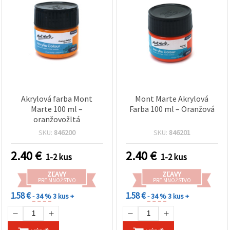
Akrylová farba Mont
Mont Marte Akrylová
Marte 100 ml –
Farba 100 ml – Oranžová
oranžovožltá
SKU:
846200
SKU:
846201
2.40
€
2.40
€
1-2 kus
1-2 kus
ZĽAVY
ZĽAVY
PRE MNOŽSTVO
PRE MNOŽSTVO
1.58 €
1.58 €
- 34 %
3 kus +
- 34 %
3 kus +