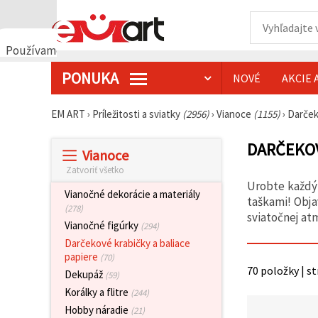
Používame
cookies
PONUKA
NOVÉ
AKCIE 
🍪
Používame
cookies a
EM ART
›
Príležitosti a sviatky
(2956)
›
Vianoce
(1155)
›
Darček
podobné
technológie,
aby sme
DARČEKOV
Vianoce
zabezpečili
správne
Zatvoriť všetko
fungovanie
Urobte každý
webovej
Vianočné dekorácie a materiály
stránky,
taškami! Obja
(278)
zlepšili váš
sviatočnej at
používateľský
Vianočné figúrky
(294)
zážitok a s
Darčekové krabičky a baliace
vaším
papiere
súhlasom
(70)
analyzovali
70 položky | s
Dekupáž
(59)
návštevnosť
a
Korálky a flitre
(244)
zobrazovali
Hobby náradie
(21)
relevantnejší