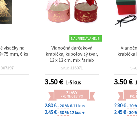
NAJPREDÁVANEJŠÍ
é visačky na
Vianočná darčeková
Vianočn
45×75 mm, 6 ks
krabička, kupolovitý tvar,
krabička 
13 x 13 cm, mix farieb
:
307397
SKU:
316071
SK
3.50
€
3.50
€
1-5 kus
ZĽAVY
PRE MNOŽSTVO
PRE
2.80 €
2.80 €
- 20 %
6-11 kus
- 20 
2.45 €
2.45 €
- 30 %
12 kus +
- 30 