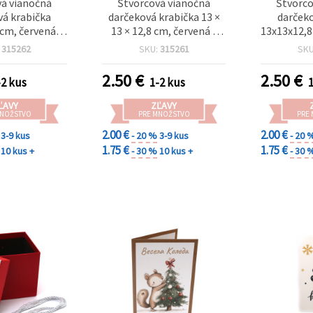
vá vianočná
Štvorcová vianočná
Štvorco
vá krabička
darčeková krabička 13 ×
darčeko
cm, červená, s
13 × 12,8 cm, červená s
13x13x12,8
 vianočnej
motívom Santa Clausa
Santa
:
315262
SKU:
315261
SK
čuchy
vianočný
2.50
€
2.50
€
-2 kus
1-2 kus
ĽAVY
ZĽAVY
MNOŽSTVO
PRE MNOŽSTVO
PRE
2.00 €
2.00 €
3-9 kus
- 20 %
3-9 kus
- 20 
1.75 €
1.75 €
10 kus +
- 30 %
10 kus +
- 30 