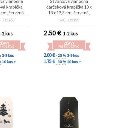
vá vianočná
Štvorcová vianočná
vá krabička
darčeková krabička 13 x
 cm, červená so
13 x 12,8 cm, červená,
 Clausom a
motív snehuliaka
U:
315260
SKU:
315259
mi stromčekmi
2.50
€
1-2 kus
1-2 kus
ZĽAVY
ZĽAVY
 MNOŽSTVO
PRE MNOŽSTVO
2.00 €
%
3-9 kus
- 20 %
3-9 kus
1.75 €
%
10 kus +
- 30 %
10 kus +