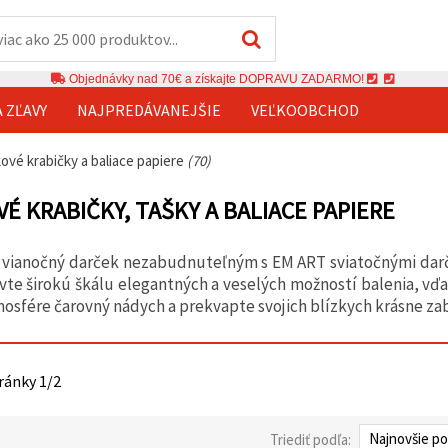
Objednávky nad 70€ a získajte DOPRAVU ZADARMO!
A ZĽAVY
NAJPREDÁVANEJŠIE
VEĽKOOBCHOD
ové krabičky a baliace papiere
(70)
É KRABIČKY, TAŠKY A BALIACE PAPIERE
 vianočný darček nezabudnuteľným s EM ART sviatočnými darče
vte širokú škálu elegantných a veselých možností balenia, vď
mosfére čarovný nádych a prekvapte svojich blízkych krásne za
tránky 1/2
Triediť podľa: