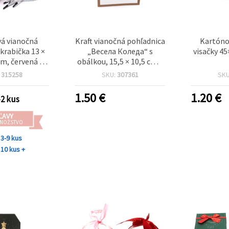
vá vianočná
Kraft vianočná pohľadnica
Kartóno
krabička 13 ×
„Весела Коледа“ s
visačky 4
cm, červená s
obálkou, 15,5 × 10,5 cm –
m jeleňa
1 ks
:
315258
SKU:
307361
SK
1.50
€
1.20
€
-2 kus
ĽAVY
MNOŽSTVO
3-9 kus
10 kus +