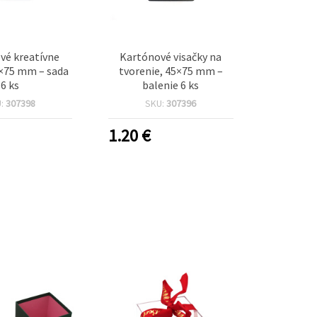
vé kreatívne
Kartónové visačky na
5×75 mm – sada
tvorenie, 45×75 mm –
6 ks
balenie 6 ks
U:
307398
SKU:
307396
1.20
€