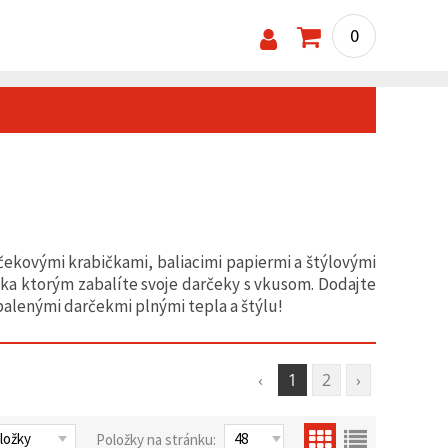
0
kovými krabičkami, baliacimi papiermi a štýlovými
aka ktorým zabalíte svoje darčeky s vkusom. Dodajte
balenými darčekmi plnými tepla a štýlu!
‹
1
2
›
Položky na stránku: