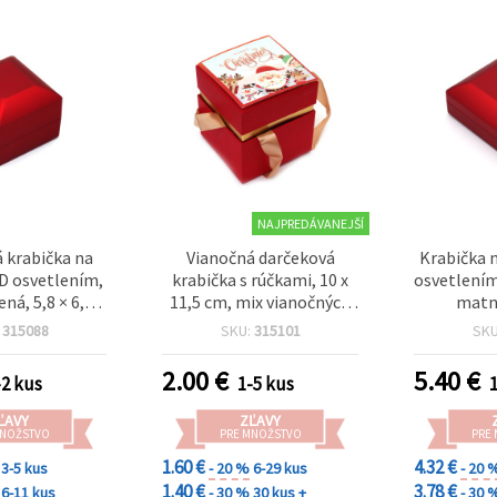
NAJPREDÁVANEJŠÍ
 krabička na
Vianočná darčeková
Krabička n
ED osvetlením,
krabička s rúčkami, 10 x
osvetlením,
ná, 5,8 × 6,3 ×
11,5 cm, mix vianočných
matn
,9 cm
motívov
:
315088
SKU:
315101
SK
2.00
€
5.40
€
-2 kus
1-5 kus
ĽAVY
ZĽAVY
MNOŽSTVO
PRE MNOŽSTVO
PRE
1.60 €
4.32 €
3-5 kus
- 20 %
6-29 kus
- 20 
1.40 €
3.78 €
6-11 kus
- 30 %
30 kus +
- 30 