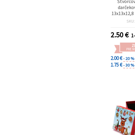
Štvorco
darčeko
13x13x12,8 
motívom
SKU
pan
2.50
€
1
Z
PRE 
2.00 €
- 20 %
1.75 €
- 30 %