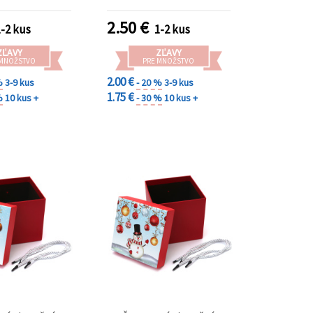
lausa
2.50
€
1-2 kus
1-2 kus
ZĽAVY
ZĽAVY
 MNOŽSTVO
PRE MNOŽSTVO
2.00 €
%
3-9 kus
- 20 %
3-9 kus
1.75 €
%
10 kus +
- 30 %
10 kus +