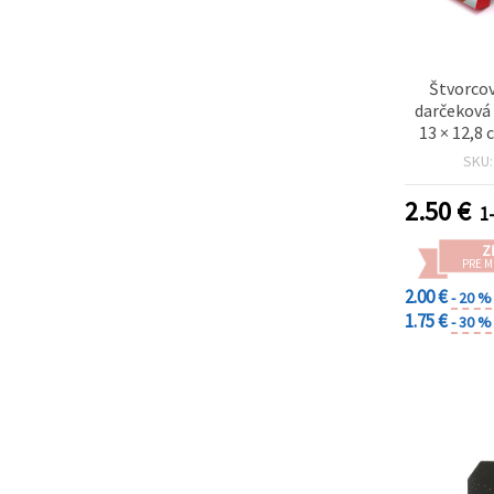
Štvorco
darčeková 
13 × 12,8 
motívo
SKU
2.50
€
1
Z
PRE 
2.00 €
- 20 %
1.75 €
- 30 %