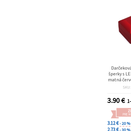
Darčeková
šperky s L
matná červe
4
SKU
3.90
€
1
Z
PRE 
3.12 €
- 20 %
2.73 €
- 30 %