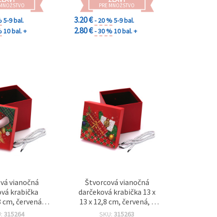
 MNOŽSTVO
PRE MNOŽSTVO
3.20 €
%
5-9 bal.
- 20 %
5-9 bal.
2.80 €
%
10 bal. +
- 30 %
10 bal. +
vá vianočná
Štvorcová vianočná
vá krabička
darčeková krabička 13 x
 cm, červená, s
13 x 12,8 cm, červená, s
čiapky Santa
darčekom v balení
U:
315264
SKU:
315263