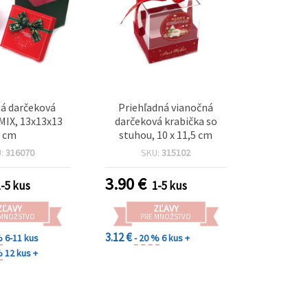
á darčeková
Priehľadná vianočná
MIX, 13x13x13
darčeková krabička so
cm
stuhou, 10 x 11,5 cm
U:
316070
SKU:
315102
3.90
€
1-5 kus
1-5 kus
ZĽAVY
ZĽAVY
 MNOŽSTVO
PRE MNOŽSTVO
3.12 €
%
6-11 kus
- 20 %
6 kus +
%
12 kus +