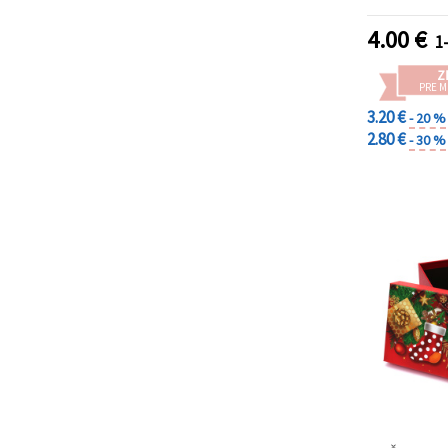
13x18 cm
sviatočn
4.00
€
1-
zimné 
LHKB
Z
PRE 
3.20 €
- 20 %
2.80 €
- 30 %