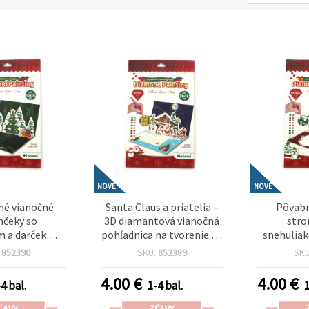
NOVÉ
NOVÉ
né vianočné
Santa Claus a priatelia –
Pôvabn
čeky so
3D diamantová vianočná
stro
m a darčekmi –
pohľadnica na tvorenie 13
snehulia
ová vianočná
× 18 cm, ideálna na
3D diaman
:
852390
SKU:
852389
SK
ca (diamond
sviatočné priania a
pohľadni
) 13x18 cm,
darovanie LHKBC14655
ideálna
4.00
€
4.00
€
4 bal.
1-4 bal.
1
na sviatočné
priania
a kreatívne
(LHK
ĽAVY
ZĽAVY