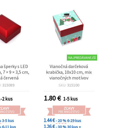
NAJPREDÁVANEJŠÍ
a šperky s LED
Vianočná darčeková
 7 × 9 × 3,5 cm,
krabička, 10x10 cm, mix
á červená
vianočných motívov
U:
315089
SKU:
315100
1.80
€
1-2 kus
1-5 kus
ZĽAVY
ZĽAVY
 MNOŽSTVO
PRE MNOŽSTVO
1.44 €
%
3-5 kus
- 20 %
6-29 kus
1.26 €
%
6-11 kus
- 30 %
30 kus +