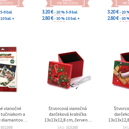
 LHKBC14648
MNOŽSTVO
PRE MNOŽSTVO
PRE
3.20 €
3.20 €
5-9 bal.
- 20 %
5-9 bal.
- 20 
2.80 €
2.80 €
10 bal. +
- 30 %
10 bal. +
- 30 
é vianočné
Štvorcová vianočná
Štvorco
 tučniakom a
darčeková krabička
darčeko
3D diamantová
13x13x12,8 cm, červená,
13x13x12,8
 pohľadnica
so slávnostným
motívom 
:
852388
SKU:
315265
SK