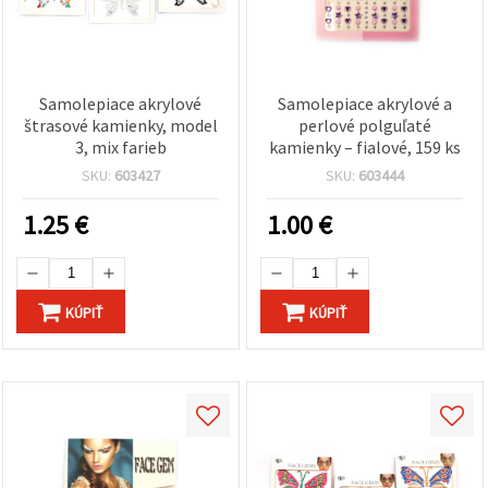
Samolepiace akrylové
Samolepiace akrylové a
štrasové kamienky, model
perlové polguľaté
3, mix farieb
kamienky – fialové, 159 ks
SKU:
603427
SKU:
603444
1.25
€
1.00
€
KÚPIŤ
KÚPIŤ