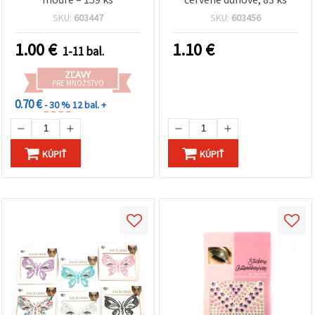
SKU:
603447
SKU:
603456
1.00
€
1.10
€
1-11 bal.
ZĽAVY
PRE MNOŽSTVO
0.70 €
- 30 %
12 bal. +
KÚPIŤ
KÚPIŤ