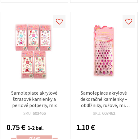
Samolepiace akrylové
Samolepiace akrylové
štrasové kamienky a
dekoračné kamienky –
perlové polperly, mix
obdĺžniky, ružové, mix
veľkostí 4x6 mm až 10x14
SKU:
603466
SKU:
603462
mm, 83 ks
0.75
€
1.10
€
1-2 bal.
ZĽAVY