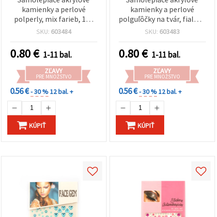
kamienky a perlové
kamienky a perlové
polperly, mix farieb, 124
polguľôčky na tvár, fialové
ks
– 124 ks
SKU:
603484
SKU:
603483
0.80
€
0.80
€
1-11 bal.
1-11 bal.
ZĽAVY
ZĽAVY
PRE MNOŽSTVO
PRE MNOŽSTVO
0.56 €
0.56 €
- 30 %
12 bal. +
- 30 %
12 bal. +
KÚPIŤ
KÚPIŤ