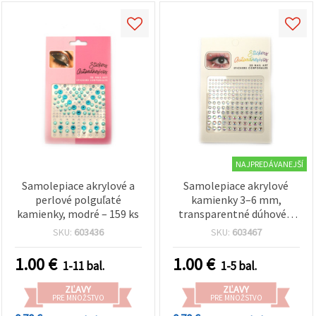
NAJPREDÁVANEJŠÍ
Samolepiace akrylové a
Samolepiace akrylové
perlové polguľaté
kamienky 3–6 mm,
kamienky, modré – 159 ks
transparentné dúhové –
165 ks
SKU:
603436
SKU:
603467
1.00
€
1.00
€
1-11 bal.
1-5 bal.
ZĽAVY
ZĽAVY
PRE MNOŽSTVO
PRE MNOŽSTVO