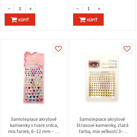
KÚPIŤ
KÚPIŤ
Samolepiace akrylové
Samolepiace akrylové
kamienky v tvare srdca,
štrasové kamienky, zlatá
mix farieb, 6–12 mm – 83
farba, mix veľkostí 3–6