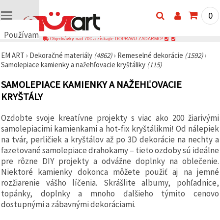
0
Používame
Objednávky nad 70€ a získajte DOPRAVU ZADARMO!
cookies
EM ART
›
Dekoračné materiály
(4862)
›
Remeselné dekorácie
(1592)
›
🍪
Samolepiace kamienky a nažehľovacie kryštáliky
(115)
Používame
cookies a
SAMOLEPIACE KAMIENKY A NAŽEHĽOVACIE
podobné
technológie,
KRYŠTÁLY
aby sme
zabezpečili
správne
Ozdobte svoje kreatívne projekty s viac ako 200 žiarivými
fungovanie
samolepiacimi kamienkami a hot-fix kryštálikmi! Od nálepiek
webovej
stránky,
na tvár, perličiek a kryštálov až po 3D dekorácie na nechty a
zlepšili váš
fazetované samolepiace drahokamy – tieto ozdoby sú ideálne
používateľský
pre rôzne DIY projekty a odvážne doplnky na oblečenie.
zážitok a s
vaším
Niektoré kamienky dokonca môžete použiť aj na jemné
súhlasom
rozžiarenie vášho líčenia. Skrášlite albumy, pohľadnice,
analyzovali
topánky, doplnky a mnoho ďalšieho týmito cenovo
návštevnosť
a
dostupnými a zábavnými dekoráciami.
zobrazovali
relevantnejší