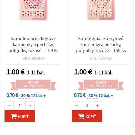
Samolepiace akrylové
Samolepiace akrylové
kamienky a perličky,
kamienky a perličky,
polguľky, ružové – 159 ks
polguľky, ružové – 159 ks
SKU:
603434
SKU:
603435
1.00
€
1.00
€
1-11 bal.
1-11 bal.
ZĽAVY
ZĽAVY
PRE MNOŽSTVO
PRE MNOŽSTVO
0.70 €
0.70 €
- 30 %
12 bal. +
- 30 %
12 bal. +
KÚPIŤ
KÚPIŤ