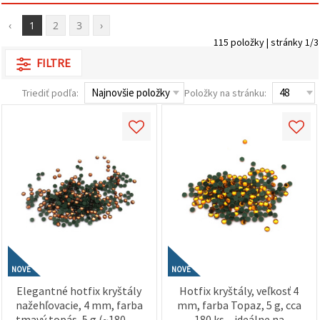
obsah a
reklamu, aj
‹
1
2
3
›
s pomocou
našich
115 položky | stránky 1/3
partnerov
FILTRE
pre
analytiku a
marketing.
Triediť podľa:
Položky na stránku:
Môžete
súhlasiť s
používaním
všetkých
súborov
cookie
kliknutím
na "Prijať
všetky!"
Alebo
môžete
uviesť svoje
preferencie
v
Nastaveniach
NOVÉ
NOVÉ
výberom
daného
Elegantné hotfix kryštály
Hotfix kryštály, veľkosť 4
typu
nažehľovacie, 4 mm, farba
mm, farba Topaz, 5 g, cca
súborov
tmavý topás, 5 g (~180 ks)
180 ks – ideálne na