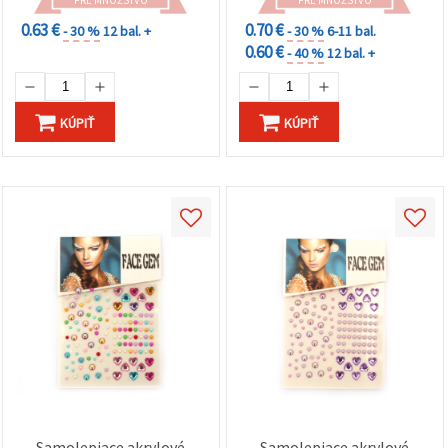
0.63 €
0.70 €
- 30 %
12 bal. +
- 30 %
6-11 bal.
0.60 €
- 40 %
12 bal. +
KÚPIŤ
KÚPIŤ
Samolepiace akrylové
Samolepiace akrylové