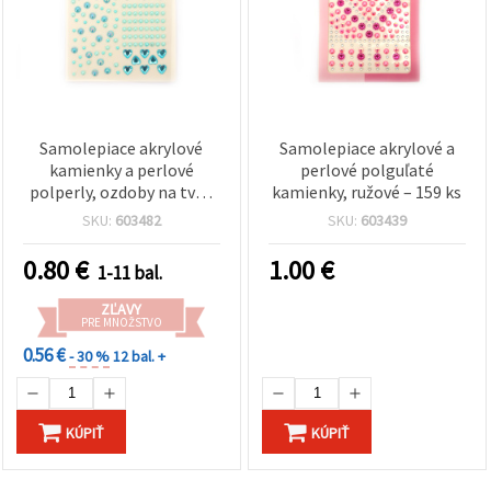
Samolepiace akrylové
Samolepiace akrylové a
kamienky a perlové
perlové polguľaté
polperly, ozdoby na tvár,
kamienky, ružové – 159 ks
modrá - 124 ks
SKU:
603482
SKU:
603439
0.80
€
1.00
€
1-11 bal.
ZĽAVY
PRE MNOŽSTVO
0.56 €
- 30 %
12 bal. +
KÚPIŤ
KÚPIŤ