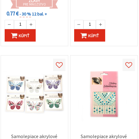
ZĽAVY
PRE MNOŽSTVO
0.77 €
- 30 %
12 bal. +
KÚPIŤ
KÚPIŤ
Samolepiace akrylové
Samolepiace akrylové