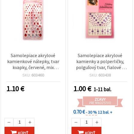
Samolepiace akrylové
Samolepiace akrylové
kamienkové nálepky, tvar
kamienky a polperličky,
kvapky, červené, mix
polguľový tvar, fialové –
veľkostí 4x6 mm až 10x14
159 ks
SKU:
603460
SKU:
603438
mm, 83 ks
1.10
€
1.00
€
1-11 bal.
ZĽAVY
PRE MNOŽSTVO
0.70 €
- 30 %
12 bal. +
KÚPIŤ
KÚPIŤ