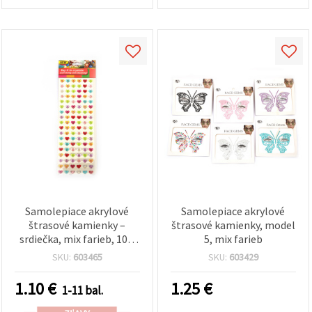
Samolepiace akrylové
Samolepiace akrylové
štrasové kamienky –
štrasové kamienky, model
srdiečka, mix farieb, 10 x
5, mix farieb
11 mm – 108 ks
SKU:
603465
SKU:
603429
1.10
€
1.25
€
1-11 bal.