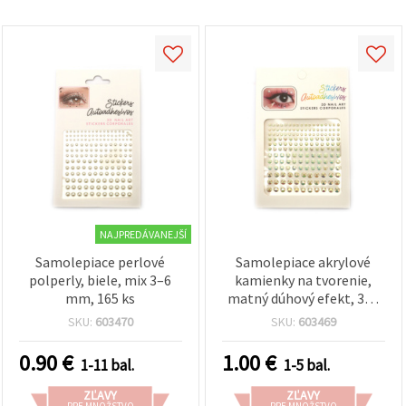
NAJPREDÁVANEJŠÍ
Samolepiace perlové
Samolepiace akrylové
polperly, biele, mix 3–6
kamienky na tvorenie,
mm, 165 ks
matný dúhový efekt, 3–6
mm, 165 ks, mix
SKU:
603470
SKU:
603469
0.90
€
1.00
€
1-11 bal.
1-5 bal.
ZĽAVY
ZĽAVY
PRE MNOŽSTVO
PRE MNOŽSTVO