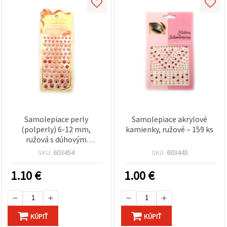
Samolepiace perly
Samolepiace akrylové
(polperly) 6-12 mm,
kamienky, ružové – 159 ks
ružová s dúhovým
efektom, 83 ks
SKU:
603454
SKU:
603445
1.10
€
1.00
€
KÚPIŤ
KÚPIŤ