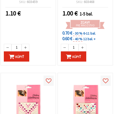
ks
mm, 165 ks
SKU:
603459
SKU:
603468
1.10
€
1.00
€
1-5 bal.
ZĽAVY
PRE MNOŽSTVO
0.70 €
- 30 %
6-11 bal.
0.60 €
- 40 %
12 bal. +
KÚPIŤ
KÚPIŤ