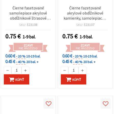
Čierne fasetované
Čierne fazetované
samolepiace akrylové
akrylové obdĺžnikové
obdĺžnikové štrasové
kamienky, samolepiace s
kamienky na tvorenie,
plochou zadnou stranou,
SKU:
523108
SKU:
523107
8×14×3 mm, s plochou
10 x 3 x 2 mm, ozdoby na
spodnou stranou, balenie
kreatívne mozaiky –
0.75
€
0.75
€
1-9 bal.
1-9 bal.
25 ks
balenie 100 ks
ZĽAVY
ZĽAVY
PRE MNOŽSTVO
PRE MNOŽSTVO
0.60 €
0.60 €
- 20 %
10-19 bal.
- 20 %
10-19 bal.
0.45 €
0.45 €
- 40 %
20 bal. +
- 40 %
20 bal. +
KÚPIŤ
KÚPIŤ