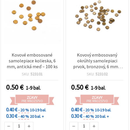
Kovové embosované
Kovový embosovaný
samolepiace kolieska, 6
okrúhly samolepiaci
mm, antická meď – 100 ks
prvok, bronzový, 6 mm –
100 ks
SKU:
523101
SKU:
523102
0.50
€
0.50
€
1-9 bal.
1-9 bal.
ZĽAVY
ZĽAVY
PRE MNOŽSTVO
PRE MNOŽSTVO
0.40 €
0.40 €
- 20 %
10-19 bal.
- 20 %
10-19 bal.
0.30 €
0.30 €
- 40 %
20 bal. +
- 40 %
20 bal. +