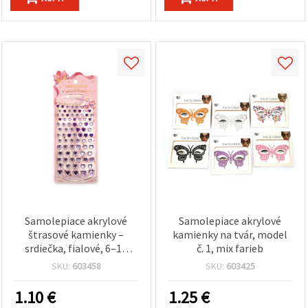
Samolepiace akrylové
Samolepiace akrylové
štrasové kamienky –
kamienky na tvár, model
srdiečka, fialové, 6–12
č. 1, mix farieb
mm, 83 ks
SKU:
603458
SKU:
603425
1.10
€
1.25
€