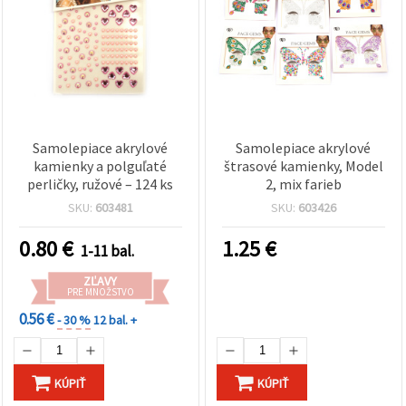
Samolepiace akrylové
Samolepiace akrylové
kamienky a polguľaté
štrasové kamienky, Model
perličky, ružové – 124 ks
2, mix farieb
SKU:
603481
SKU:
603426
0.80
€
1.25
€
1-11 bal.
ZĽAVY
PRE MNOŽSTVO
0.56 €
- 30 %
12 bal. +
KÚPIŤ
KÚPIŤ