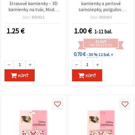
štrasové kamienky – 3D
kamienky a perlové
kamienky na tvár, Model
samolepky, polguľový
8, mix farieb
tvar, modré – 159 ks
SKU:
603432
SKU:
603433
1.25
€
1.00
€
1-11 bal.
ZĽAVY
PRE MNOŽSTVO
0.70 €
- 30 %
12 bal. +
KÚPIŤ
KÚPIŤ