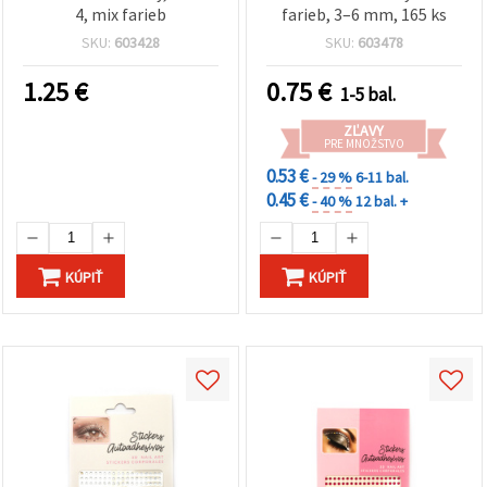
4, mix farieb
farieb, 3–6 mm, 165 ks
SKU:
603428
SKU:
603478
1.25
€
0.75
€
1-5 bal.
ZĽAVY
PRE MNOŽSTVO
0.53 €
- 29 %
6-11 bal.
0.45 €
- 40 %
12 bal. +
KÚPIŤ
KÚPIŤ