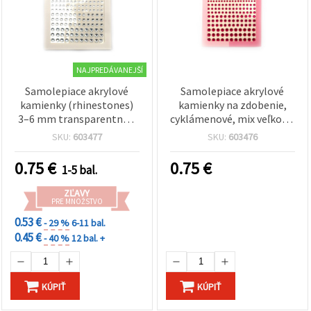
NAJPREDÁVANEJŠÍ
Samolepiace akrylové
Samolepiace akrylové
kamienky (rhinestones)
kamienky na zdobenie,
3–6 mm transparentné –
cyklámenové, mix veľkostí
165 ks
3–6 mm – balenie 165 ks
SKU:
603477
SKU:
603476
0.75
€
0.75
€
1-5 bal.
ZĽAVY
PRE MNOŽSTVO
0.53 €
- 29 %
6-11 bal.
0.45 €
- 40 %
12 bal. +
KÚPIŤ
KÚPIŤ