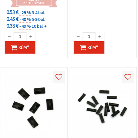
PRE MNOŽSTVO
0.53 €
- 29 %
3-4 bal.
0.45 €
- 40 %
5-9 bal.
0.38 €
- 49 %
10 bal. +
KÚPIŤ
KÚPIŤ