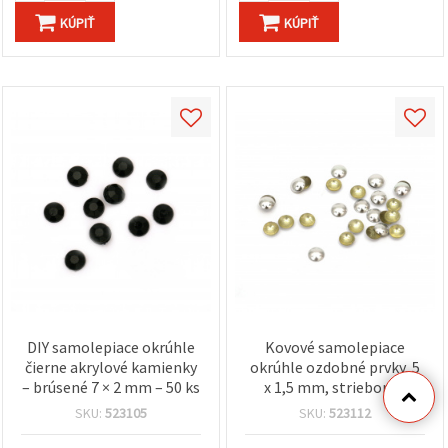
KÚPIŤ
KÚPIŤ
DIY samolepiace okrúhle
Kovové samolepiace
čierne akrylové kamienky
okrúhle ozdobné prvky, 5
– brúsené 7 × 2 mm – 50 ks
x 1,5 mm, strieborná
farba – 100 ks
SKU:
523105
SKU:
523112