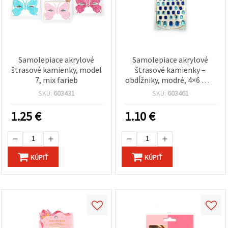
Samolepiace akrylové
Samolepiace akrylové
štrasové kamienky, model
štrasové kamienky –
7, mix farieb
obdĺžniky, modré, 4×6 mm
až 10×14 mm, 83 ks
SKU:
603431
SKU:
603461
1.25
€
1.10
€
KÚPIŤ
KÚPIŤ