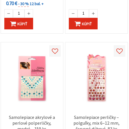
0.70 €
- 30 %
12 bal. +
KÚPIŤ
KÚPIŤ
Samolepiace akrylové a
Samolepiace perličky –
perlové polperličky,
polguľky, mix 6–12 mm,
modré – 159 ks
červené dúhové, 83 ks