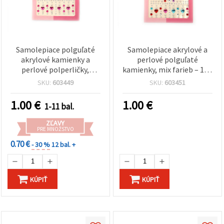
Samolepiace polguľaté
Samolepiace akrylové a
akrylové kamienky a
perlové polguľaté
perlové polperličky,
kamienky, mix farieb – 159
cyklámenová – 159 ks
ks
SKU:
603449
SKU:
603451
1.00
€
1.00
€
1-11 bal.
ZĽAVY
PRE MNOŽSTVO
0.70 €
- 30 %
12 bal. +
KÚPIŤ
KÚPIŤ