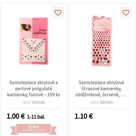
Samolepiace akrylové a
Samolepiace akrylové
perlové polguľaté
štrasové kamienky,
kamienky, fialové – 159 ks
obdĺžnikové, červené, mix
veľkostí od 4x6 mm do
SKU:
603446
SKU:
603463
10x14 mm – 83 ks
1.00
€
1.10
€
1-11 bal.
ZĽAVY
PRE MNOŽSTVO