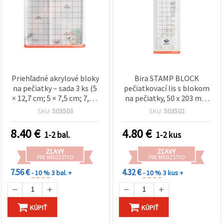
Priehľadné akrylové bloky
Bira STAMP BLOCK
na pečiatky – sada 3 ks (5
pečiatkovací lis s blokom
× 12,7 cm; 5 × 7,5 cm; 7,5 ×
na pečiatky, 50 x 203 mm
7,5 cm)
(2“ x 6“), pečiatkovacia
SKU:
503503
SKU:
503502
plocha 50 x 152 mm
8.40
€
4.80
€
1-2 bal.
1-2 kus
ZĽAVY
ZĽAVY
PRE MNOŽSTVO
PRE MNOŽSTVO
7.56 €
4.32 €
- 10 %
3 bal. +
- 10 %
3 kus +
KÚPIŤ
KÚPIŤ