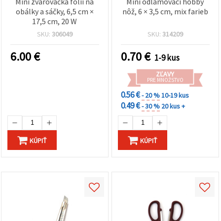
Mini zvarovačka fólií na
Mini odlamovací hobby
obálky a sáčky, 6,5 cm ×
nôž, 6 × 3,5 cm, mix farieb
17,5 cm, 20 W
SKU:
306049
SKU:
314209
6.00
€
0.70
€
1-9 kus
ZĽAVY
PRE MNOŽSTVO
0.56 €
- 20 %
10-19 kus
0.49 €
- 30 %
20 kus +
KÚPIŤ
KÚPIŤ