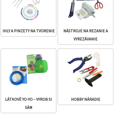
obsah a
reklamu, aj
s pomocou
našich
partnerov
pre
analytiku a
IHLY A PINZETY NA TVORENIE
NÁSTROJE NA REZANIE A
marketing.
Môžete
VYREZÁVANIE
súhlasiť s
používaním
všetkých
súborov
cookie
kliknutím
na "Prijať
všetky!"
Alebo
môžete
uviesť svoje
preferencie
v
Nastaveniach
výberom
LÁTKOVÉ YO-YO – VYROB SI
HOBBY NÁRADIE
daného
typu
SÁM
súborov