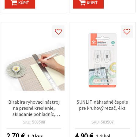
KÚPIŤ
KÚPIŤ
Birabira ryhovací nástroj
SUNLIT náhradné čepele
na presné kreslenie,
pre kruhový rezač, 4 ks
skladanie pohľadníc,
výrobu obálok a tvorbu 3D
SKU:
503508
SKU:
503507
figúrok
2.70
€
4.90
€
1-2 kus
1-2 bal.