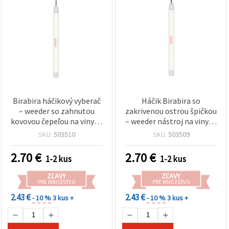
Birabira háčikový vyberač
Háčik Birabira so
– weeder so zahnutou
zakrivenou ostrou špičkou
kovovou čepeľou na vinyl a
– weeder nástroj na vinyl a
plotrové fólie
fólie, 16 cm
SKU:
503510
SKU:
503509
2.70
€
2.70
€
1-2 kus
1-2 kus
ZĽAVY
ZĽAVY
PRE MNOŽSTVO
PRE MNOŽSTVO
2.43 €
2.43 €
- 10 %
3 kus +
- 10 %
3 kus +