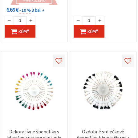
PRE MNOŽSTVO
6.66 €
- 10 %
3 bal. +
KÚPIŤ
KÚPIŤ
Dekoratívne špendlíky s
Ozdobné srdiečkové
hlavičkou v tvare slzy, mix
špendlíky, biele a čierne /