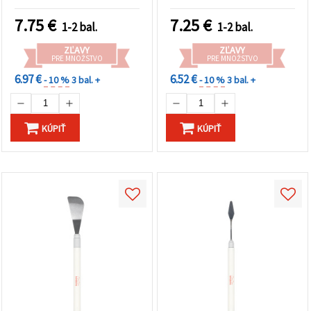
hrotom, háčik, špachtľa a
mm, 3–4 mm) a 1
prepichovací nástroj
prepichovací nástroj
7.75
€
7.25
€
1-2 bal.
1-2 bal.
ZĽAVY
ZĽAVY
PRE MNOŽSTVO
PRE MNOŽSTVO
6.97 €
6.52 €
- 10 %
3 bal. +
- 10 %
3 bal. +
KÚPIŤ
KÚPIŤ