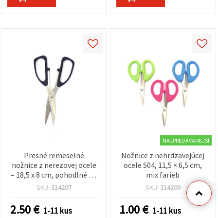
NAJPREDÁVANEJŠÍ
Presné remeselné
Nožnice z nehrdzavejúcej
nožnice z nerezovej ocele
ocele S04, 11,5 × 6,5 cm,
– 18,5 x 8 cm, pohodlné na
mix farieb
každodenné strihanie
SKU:
314207
SKU:
314200
2.50
€
1.00
€
1-11 kus
1-11 kus