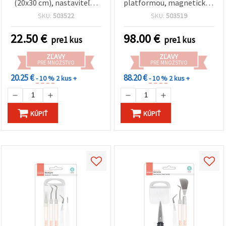
(20x30 cm), nastaviteľný
platformou, magnetickou
jas - 3 úrovne
podložkou a 2 doskami
SKU:
503522
SKU:
503519
22.50
€
98.00
€
pre1 kus
pre1 kus
ZĽAVY
ZĽAVY
PRE MNOŽSTVO
PRE MNOŽSTVO
20.25 €
88.20 €
- 10 %
2 kus +
- 10 %
2 kus +
KÚPIŤ
KÚPIŤ