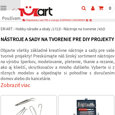
0
Používame
Objednávky nad 70€ a získajte DOPRAVU ZADARMO!
cookies
EM ART
›
Hobby náradie a obaly
(1713)
›
Nástroje na tvorenie
(410)
🍪
Používame
NÁSTROJE A SADY NA TVORENIE PRE DIY PROJEKTY
cookies a
podobné
technológie,
Objavte všetky základné kreatívne nástroje a sady pre vaše
aby sme
tvorivé projekty! Preskúmajte náš široký sortiment nástrojov
zabezpečili
správne
na výrobu šperkov, modelovanie, pletenie, tkanie a rezanie,
fungovanie
ako aj klieští, skrutkovačov a mnoho ďalšieho. Vyberte si z
webovej
stránky,
rôznych modelov a objednajte si pohodlne s doručením
zlepšili váš
domov alebo do kancelárie.
používateľský
Zobraziť viac
zážitok a s
vaším
súhlasom
analyzovali
návštevnosť
a
zobrazovali
relevantnejší