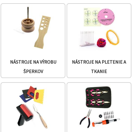
cookie a
kliknutím
na tlačidlo
"Uložiť"
Prijať
všetko
Nastavenia
NÁSTROJE NA VÝROBU
NÁSTROJE NA PLETENIE A
ŠPERKOV
TKANIE