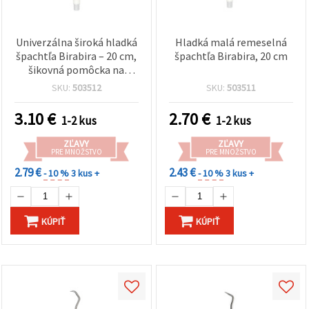
Univerzálna široká hladká
Hladká malá remeselná
špachtľa Birabira – 20 cm,
špachtľa Birabira, 20 cm
šikovná pomôcka na
kreatívne projekty, hobby
SKU:
503512
SKU:
503511
a DIY
3.10
€
2.70
€
1-2 kus
1-2 kus
ZĽAVY
ZĽAVY
PRE MNOŽSTVO
PRE MNOŽSTVO
2.79 €
2.43 €
- 10 %
3 kus +
- 10 %
3 kus +
KÚPIŤ
KÚPIŤ