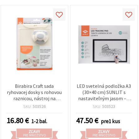
Birabira Craft sada
LED svetelná podložka A3
ryhovacej dosky s rohovou
(30×40 cm) SUNLIT s
raznicou, nástroj na
nastaviteľným jasom – 3
výrobu pohľadníc a
úrovne
SKU:
503526
SKU:
503523
obálok, veľkosti od 5 x 8
cm do 13 x 17,8 cm
16.80
€
47.50
€
1-2 bal.
pre1 kus
ZĽAVY
ZĽAVY
PRE MNOŽSTVO
PRE MNOŽSTVO