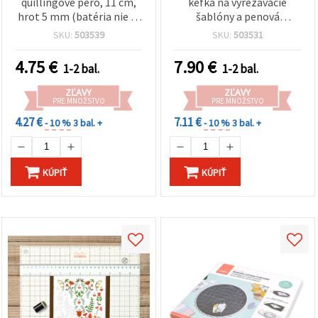
quillingové pero, 11 cm,
kefka na vyrezávacie
hrot 5 mm (batéria nie je
šablóny a penová
súčasťou balenia)
podložka na čistenie
SKU:
503539
SKU:
503531
drobných výrezov
4.75
€
7.90
€
1-2 bal.
1-2 bal.
ZĽAVY
ZĽAVY
PRE MNOŽSTVO
PRE MNOŽSTVO
4.27 €
7.11 €
- 10 %
3 bal. +
- 10 %
3 bal. +
KÚPIŤ
KÚPIŤ