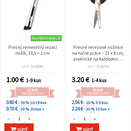
NAJPREDÁVANEJŠÍ
Presný remeselný rezací
Presné nerezové nožnice
nožík, 13,5 × 2 cm
na ručné práce – 21 x 8 cm,
praktické na každodenné
strihanie
SKU:
314208
SKU:
314204
1.00
€
3.20
€
1-9 kus
1-4 kus
ZĽAVY
ZĽAVY
PRE MNOŽSTVO
PRE MNOŽSTVO
0.80 €
2.56 €
- 20 %
10-19 kus
- 20 %
5-9 kus
0.70 €
2.24 €
- 30 %
20 kus +
- 30 %
10 kus +
KÚPIŤ
KÚPIŤ