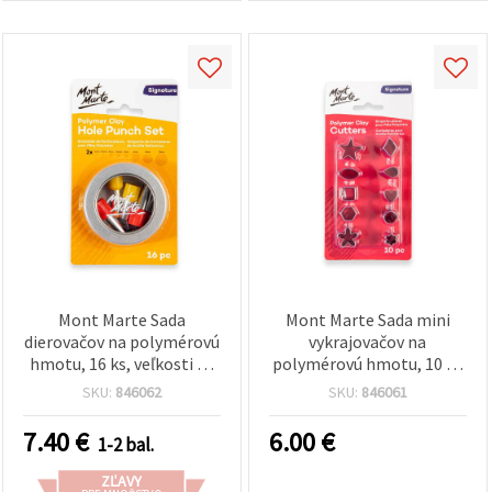
Mont Marte Sada
Mont Marte Sada mini
dierovačov na polymérovú
vykrajovačov na
hmotu, 16 ks, veľkosti 1–
polymérovú hmotu, 10 ks
10 mm
– mix tvarov, 13–25 mm
SKU:
846062
SKU:
846061
7.40
€
6.00
€
1-2 bal.
ZĽAVY