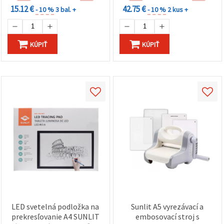
15.12 €
42.75 €
- 10 %
3 bal. +
- 10 %
2 kus +
KÚPIŤ
KÚPIŤ
LED svetelná podložka na
Sunlit A5 vyrezávací a
prekresľovanie A4 SUNLIT
embosovací stroj s