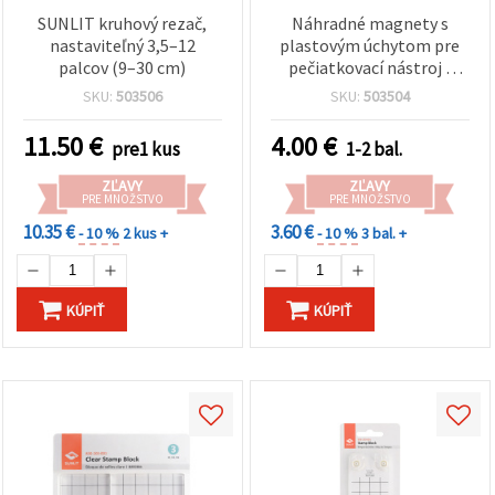
SUNLIT kruhový rezač,
Náhradné magnety s
nastaviteľný 3,5–12
plastovým úchytom pre
palcov (9–30 cm)
pečiatkovací nástroj -
sada 2 ks
SKU:
503506
SKU:
503504
11.50
€
4.00
€
pre1 kus
1-2 bal.
ZĽAVY
ZĽAVY
PRE MNOŽSTVO
PRE MNOŽSTVO
10.35 €
3.60 €
- 10 %
2 kus +
- 10 %
3 bal. +
KÚPIŤ
KÚPIŤ