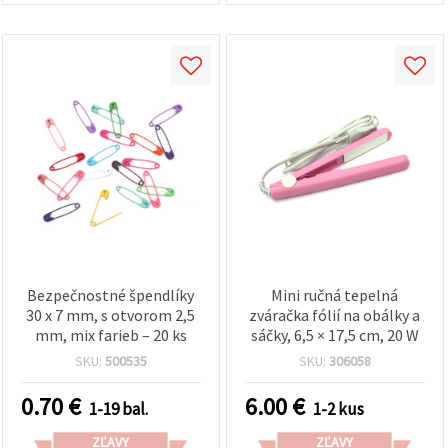
Bezpečnostné špendlíky
Mini ručná tepelná
30 x 7 mm, s otvorom 2,5
zváračka fólií na obálky a
mm, mix farieb – 20 ks
sáčky, 6,5 × 17,5 cm, 20 W
SKU:
500535
SKU:
306058
0.70
€
6.00
€
1-19 bal.
1-2 kus
ZĽAVY
ZĽAVY