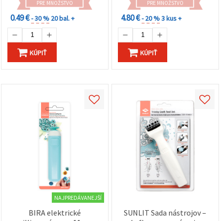
PRE MNOŽSTVO
PRE MNOŽSTVO
0.49 €
4.80 €
- 30 %
20 bal. +
- 20 %
3 kus +
KÚPIŤ
KÚPIŤ
NAJPREDÁVANEJŠÍ
BIRA elektrické
SUNLIT Sada nástrojov –