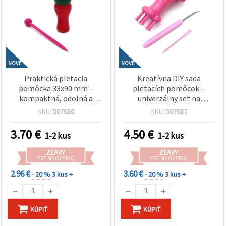
NOVÉ
NOVÉ
Praktická pletacia
Kreatívna DIY sada
pomôcka 33x90 mm –
pletacích pomôcok –
kompaktná, odolná a
univerzálny set na
ideálna na tkanie,
pletenie, háčkovanie a
SKU:
507686
SKU:
507687
háčkovanie a kreatívne
ručné tvorenie – ideálne
práce s priadzou
pre začiatočníkov a hobby
3.70
€
4.50
€
1-2 kus
1-2 kus
tvorcov
ZĽAVY
ZĽAVY
PRE MNOŽSTVO
PRE MNOŽSTVO
2.96 €
3.60 €
- 20 %
3 kus +
- 20 %
3 kus +
KÚPIŤ
KÚPIŤ