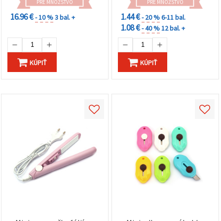
PRE MNOŽSTVO
PRE MNOŽSTVO
16.96 €
1.44 €
- 10 %
3 bal. +
- 20 %
6-11 bal.
1.08 €
- 40 %
12 bal. +
KÚPIŤ
KÚPIŤ