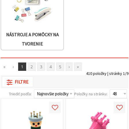
NÁSTROJE A POMÔCKY NA
TVORENIE
«
‹
1
2
3
4
5
›
»
410 položky | stránky 1/9
FILTRE
Triediť podľa:
Položky na stránku: