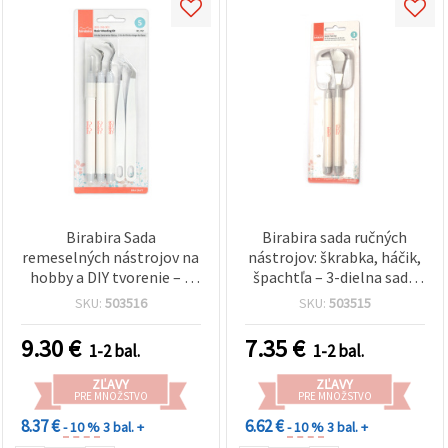
Birabira Sada
Birabira sada ručných
remeselných nástrojov na
nástrojov: škrabka, háčik,
hobby a DIY tvorenie – 2
špachtľa – 3-dielna sada
háčiky, 2 pinzety a
na kreatívne tvorenie a
SKU:
503516
SKU:
503515
prepichovací nástroj – 5
hobby
ks
9.30
€
7.35
€
1-2 bal.
1-2 bal.
ZĽAVY
ZĽAVY
PRE MNOŽSTVO
PRE MNOŽSTVO
8.37 €
6.62 €
- 10 %
3 bal. +
- 10 %
3 bal. +