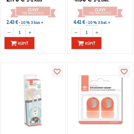
ZĽAVY
ZĽAVY
PRE MNOŽSTVO
PRE MNOŽSTVO
2.43 €
4.41 €
- 10 %
3 kus +
- 10 %
3 bal. +
KÚPIŤ
KÚPIŤ