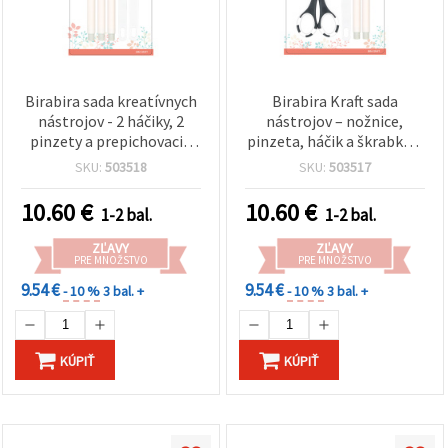
Birabira sada kreatívnych
Birabira Kraft sada
nástrojov - 2 háčiky, 2
nástrojov – nožnice,
pinzety a prepichovacia
pinzeta, háčik a škrabka –
ihla - 5 ks
4 ks
SKU:
503518
SKU:
503517
10.60
€
10.60
€
1-2 bal.
1-2 bal.
ZĽAVY
ZĽAVY
PRE MNOŽSTVO
PRE MNOŽSTVO
9.54 €
9.54 €
- 10 %
3 bal. +
- 10 %
3 bal. +
KÚPIŤ
KÚPIŤ