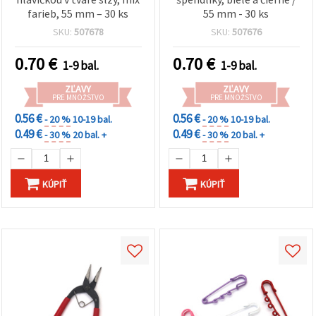
farieb, 55 mm – 30 ks
55 mm - 30 ks
SKU:
507678
SKU:
507676
0.70
€
0.70
€
1-9 bal.
1-9 bal.
ZĽAVY
ZĽAVY
PRE MNOŽSTVO
PRE MNOŽSTVO
0.56 €
0.56 €
- 20 %
10-19 bal.
- 20 %
10-19 bal.
0.49 €
0.49 €
- 30 %
20 bal. +
- 30 %
20 bal. +
KÚPIŤ
KÚPIŤ