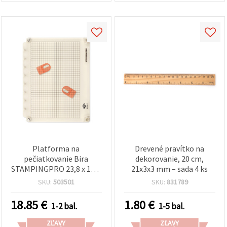
Platforma na
Drevené pravítko na
pečiatkovanie Bira
dekorovanie, 20 cm,
STAMPINGPRO 23,8 x 17,5
21x3x3 mm – sada 4 ks
cm (9 3/8“ x 6 7/8“) s 2
SKU:
503501
SKU:
831789
magnetmi – sada 4 ks
18.85
€
1.80
€
1-2 bal.
1-5 bal.
ZĽAVY
ZĽAVY