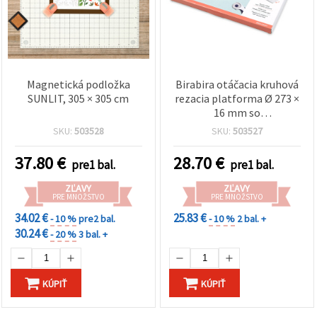
Magnetická podložka
Birabira otáčacia kruhová
SUNLIT, 305 × 305 cm
rezacia platforma Ø 273 ×
16 mm so
samozaceľovacou
SKU:
503528
SKU:
503527
podložkou
37.80
€
28.70
€
pre1 bal.
pre1 bal.
ZĽAVY
ZĽAVY
PRE MNOŽSTVO
PRE MNOŽSTVO
34.02 €
25.83 €
- 10 %
pre2 bal.
- 10 %
2 bal. +
30.24 €
- 20 %
3 bal. +
KÚPIŤ
KÚPIŤ