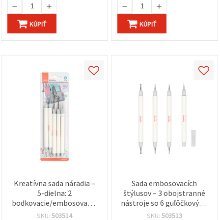
KÚPIŤ
KÚPIŤ
Kreatívna sada náradia –
Sada embosovacích
5-dielna: 2
štýlusov – 3 obojstranné
bodkovacie/embosovacie
nástroje so 6 guľôčkovými
perá s guľôčkovým
hrotmi (1–2 mm, 1,5–2,5
SKU:
503514
SKU:
503513