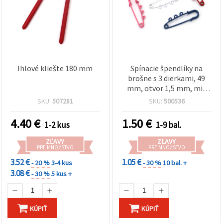
Ihlové kliešte 180 mm
Spínacie špendlíky na
brošne s 3 dierkami, 49
mm, otvor 1,5 mm, mix
farieb – 5 ks
SKU:
507281
SKU:
500536
4.40
€
1.50
€
1-2 kus
1-9 bal.
ZĽAVY
ZĽAVY
PRE MNOŽSTVO
PRE MNOŽSTVO
3.52 €
1.05 €
- 20 %
3-4 kus
- 30 %
10 bal. +
3.08 €
- 30 %
5 kus +
KÚPIŤ
KÚPIŤ