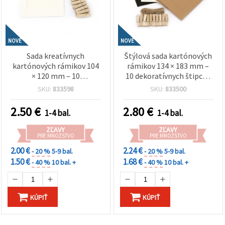
NOVÉ
NOVÉ
Sada kreatívnych
Štýlová sada kartónových
kartónových rámikov 104
rámikov 134 × 183 mm –
× 120 mm – 10
10 dekoratívnych štipcov
dekoratívnych klipov a
a konopný špagát v
SKU:
833598
SKU:
833500
biele konopné lanko na
farbách biela, čierna a
fotky, nástennú dekoráciu
kokosová na fotky,
2.50
€
2.80
€
1-4 bal.
1-4 bal.
a handmade tvorenie
nástenku, dekorácie na
stenu a kreatívne tvorenie
ZĽAVY
ZĽAVY
DIY
PRE MNOŽSTVO
PRE MNOŽSTVO
2.00 €
2.24 €
- 20 %
5-9 bal.
- 20 %
5-9 bal.
1.50 €
1.68 €
- 40 %
10 bal. +
- 40 %
10 bal. +
KÚPIŤ
KÚPIŤ