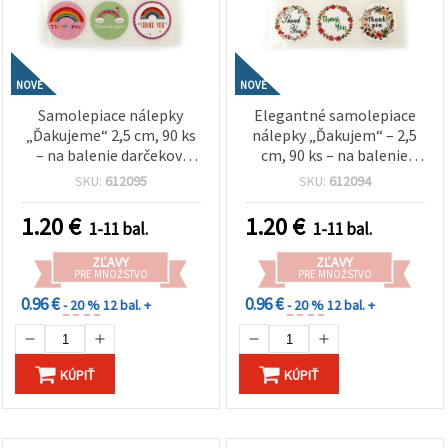
NOVÉ
NOVÉ
Samolepiace nálepky
Elegantné samolepiace
„Ďakujeme“ 2,5 cm, 90 ks
nálepky „Ďakujem“ – 2,5
– na balenie darčekov,
cm, 90 ks – na balenie
party výslužky, balenie
darčekov, party výslužky,
SKU:
612095
SKU:
612094
zásielok a kreatívne DIY
tvorivé dekorácie a
tvorenie
handmade balenie
1.20
€
1.20
€
1-11 bal.
1-11 bal.
ZĽAVY
ZĽAVY
PRE MNOŽSTVO
PRE MNOŽSTVO
0.96 €
0.96 €
- 20 %
12 bal. +
- 20 %
12 bal. +
KÚPIŤ
KÚPIŤ