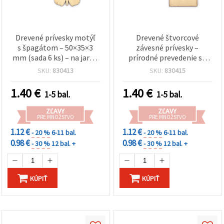
Drevené prívesky motýľ
Drevené štvorcové
s špagátom – 50×35×3
závesné prívesky –
mm (sada 6 ks) – na jarné
prírodné prevedenie so
tvorenie, závesné
šnúrkou – 50×3 mm, sada
SKU:
830413
SKU:
830415
dekorácie a handmade
6 ks – na DIY tvorenie,
darčeky
handmade dekorácie,
1.40
€
1.40
€
1-5 bal.
1-5 bal.
menovky a darčekové
štítky
ZĽAVY
ZĽAVY
PRE MNOŽSTVO
PRE MNOŽSTVO
1.12 €
1.12 €
- 20 %
6-11 bal.
- 20 %
6-11 bal.
0.98 €
0.98 €
- 30 %
12 bal. +
- 30 %
12 bal. +
KÚPIŤ
KÚPIŤ