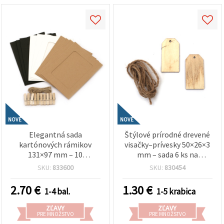
NOVÉ
NOVÉ
Elegantná sada
Štýlové prírodné drevené
kartónových rámikov
visačky–prívesky 50×26×3
131×97 mm – 10
mm – sada 6 ks na
dekoratívnych klipov a
označovanie, menovky na
SKU:
833600
SKU:
830454
konopný špagát v bielej,
darčeky a scrapbooking
čiernej a kokosovej farbe
dekorácie
2.70
€
1.30
€
1-4 bal.
1-5 krabica
na fotky, nástenné
dekorácie a kreatívne
ZĽAVY
ZĽAVY
handmade tvorenie
PRE MNOŽSTVO
PRE MNOŽSTVO