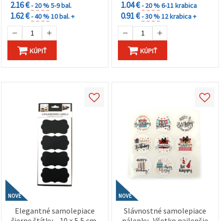
2.16 €
1.04 €
- 20 %
5-9 bal.
- 20 %
6-11 krabica
1.62 €
0.91 €
- 40 %
10 bal. +
- 30 %
12 krabica +
KÚPIŤ
KÚPIŤ
NOVÉ
NOVÉ
Elegantné samolepiace
Slávnostné samolepiace
čierne štítky – 10 × 5,5 cm,
nálepky „Všetko najlepšie