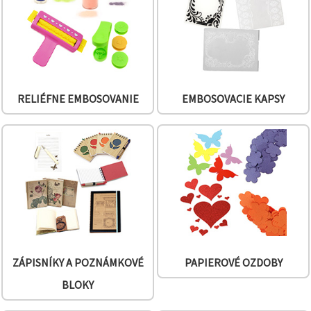
cookie a
kliknutím
na tlačidlo
"Uložiť"
Prijať
všetko
RELIÉFNE EMBOSOVANIE
EMBOSOVACIE KAPSY
Nastavenia
ZÁPISNÍKY A POZNÁMKOVÉ
PAPIEROVÉ OZDOBY
BLOKY