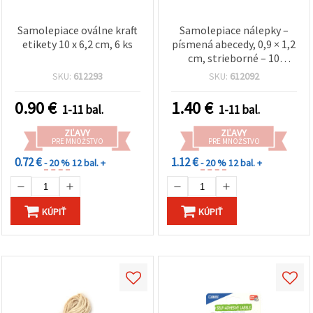
Samolepiace oválne kraft
Samolepiace nálepky –
etikety 10 x 6,2 cm, 6 ks
písmená abecedy, 0,9 × 1,2
cm, strieborné – 10
hárkov
SKU:
612293
SKU:
612092
0.90
€
1.40
€
1-11 bal.
1-11 bal.
ZĽAVY
ZĽAVY
PRE MNOŽSTVO
PRE MNOŽSTVO
0.72 €
1.12 €
- 20 %
12 bal. +
- 20 %
12 bal. +
KÚPIŤ
KÚPIŤ