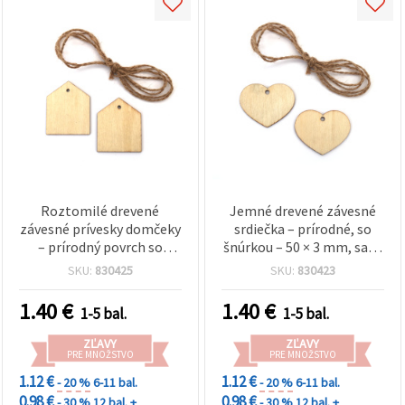
Roztomilé drevené
Jemné drevené závesné
závesné prívesky domčeky
srdiečka – prírodné, so
– prírodný povrch so
šnúrkou – 50 × 3 mm, sada
šnúrkou – 50 x 3 mm,
6 ks – na DIY tvorenie,
SKU:
830425
SKU:
830423
balenie 6 ks – ideálne na
svadobnú výzdobu a
DIY tvorenie, dekorácie do
balenie darčekov
1.40
€
1.40
€
1-5 bal.
1-5 bal.
domácnosti a balenie
darčekov
ZĽAVY
ZĽAVY
PRE MNOŽSTVO
PRE MNOŽSTVO
1.12 €
1.12 €
- 20 %
6-11 bal.
- 20 %
6-11 bal.
0.98 €
0.98 €
- 30 %
12 bal. +
- 30 %
12 bal. +