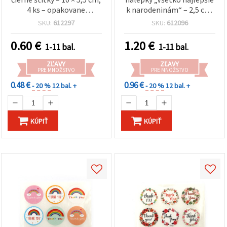
4 ks – opakovane
k narodeninám“ – 2,5 cm,
použiteľné, hladké, na
90 ks – na zdobenie
SKU:
612297
SKU:
612096
označovanie
darčekov, blahoželaní,
zaváraninových pohárov,
párty výslužiek a
0.60
€
1.20
€
1-11 bal.
1-11 bal.
fliaš, darčekov a kreatívne
kreatívne DIY tvorenie
tvorenie DIY
ZĽAVY
ZĽAVY
PRE MNOŽSTVO
PRE MNOŽSTVO
0.48 €
0.96 €
- 20 %
12 bal. +
- 20 %
12 bal. +
KÚPIŤ
KÚPIŤ