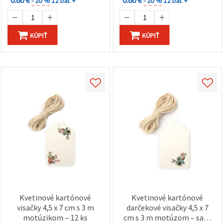
0.80 €
0.80 €
- 20 %
12 bal. +
- 20 %
12 bal. +
KÚPIŤ
KÚPIŤ
Kvetinové kartónové
Kvetinové kartónové
visačky 4,5 x 7 cm s 3 m
darčekové visačky 4,5 x 7
motúzikom – 12 ks
cm s 3 m motúzom – sada