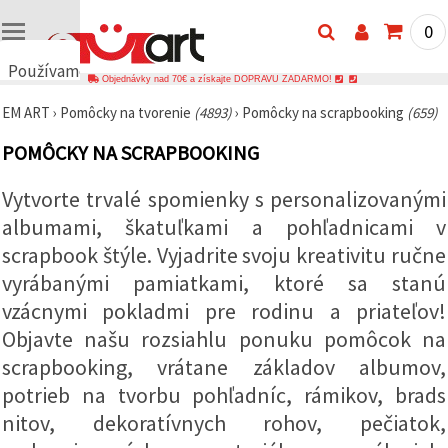
0
Používame
Objednávky nad 70€ a získajte DOPRAVU ZADARMO!
cookies
EM ART
›
Pomôcky na tvorenie
(4893)
›
Pomôcky na scrapbooking
(659)
🍪
Používame
POMÔCKY NA SCRAPBOOKING
cookies a
podobné
technológie,
Vytvorte trvalé spomienky s personalizovanými
aby sme
zabezpečili
albumami, škatuľkami a pohľadnicami v
správne
fungovanie
scrapbook štýle. Vyjadrite svoju kreativitu ručne
webovej
vyrábanými pamiatkami, ktoré sa stanú
stránky,
zlepšili váš
vzácnymi pokladmi pre rodinu a priateľov!
používateľský
zážitok a s
Objavte našu rozsiahlu ponuku pomôcok na
vaším
súhlasom
scrapbooking, vrátane základov albumov,
analyzovali
potrieb na tvorbu pohľadníc, rámikov, brads
návštevnosť
a
nitov, dekoratívnych rohov, pečiatok,
zobrazovali
relevantnejší