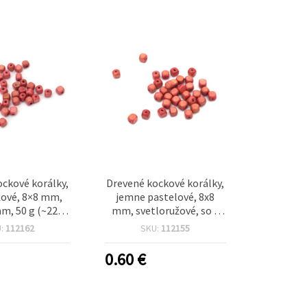
ckové korálky,
Drevené kockové korálky,
žové, 8×8 mm,
jemne pastelové, 8x8
m, 50 g (~220
mm, svetloružové, so 3
ks)
mm otvorom – 50 g (~220
U:
112162
SKU:
112155
ks) na handmade tvorbu
0.60
€