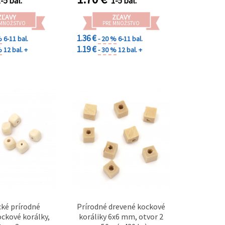
-5 bal.
1-5 bal.
ZĽAVY
ZĽAVY
 MNOŽSTVO
PRE MNOŽSTVO
1.36 €
%
6-11 bal.
- 20 %
6-11 bal.
1.19 €
%
12 bal. +
- 30 %
12 bal. +
ké prírodné
Prírodné drevené kockové
ckové korálky,
koráliky 6x6 mm, otvor 2