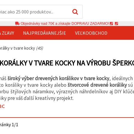
Objednávky nad 70€ a získajte DOPRAVU ZADARMO!
A ZĽAVY
NAJPREDÁVANEJŠIE
VEĽKOOBCHOD
rálky v tvare kocky
(45)
KORÁLKY V TVARE KOCKY NA VÝROBU ŠPERK
náš
široký výber drevených korálikov v tvare kocky
, ideálnych
to koráliky v tvare kocky alebo
štvorcové drevené koráliky
sú 
orbu štýlových náramkov, výrazných náhrdelníkov aj DIY kľú
ky pre váš ďalší kreatívny projekt.
ac
tránky 1/1