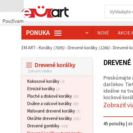
Používame
cookies
PONUKA
NOVÉ
AKCIE 
🍪
Používame
cookies a
EM ART
›
Korálky
(7695)
›
Drevené korálky
(1286)
›
Drevené ko
podobné
technológie,
aby sme
DREVENÉ 
Drevené korálky
zabezpečili
správne
Zatvoriť všetko
fungovanie
Preskúmajte 
webovej
Kokosové korálky
(4)
stránky,
darčekov. Tie
zlepšili váš
Etnické korálky
(1)
ideálne na tv
používateľský
Ploché a diskové korálky
(93)
kockové koráli
zážitok a s
vaším
Zobraziť vi
Oválne a valcové korálky
(88)
súhlasom
Maľované drevené korálky
(5)
analyzovali
návštevnosť
Okrúhle drevené korálky
(281)
a
45 položky | s
Drevené gombíky
(428)
zobrazovali
relevantnejší