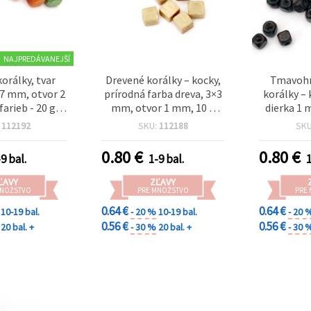
NAJPREDÁVANEJŠÍ
orálky, tvar
Drevené korálky – kocky,
Tmavohn
-7 mm, otvor 2
prírodná farba dreva, 3×3
korálky –
arieb - 20 g
mm, otvor 1 mm, 10 g
dierka 1 
00 ks)
(~450 ks)
:
112192
SKU:
112188
SK
0.80
€
0.80
€
9 bal.
1-9 bal.
1
ĽAVY
ZĽAVY
MNOŽSTVO
PRE MNOŽSTVO
PRE
0.64 €
0.64 €
10-19 bal.
- 20 %
10-19 bal.
- 20 
0.56 €
0.56 €
20 bal. +
- 30 %
20 bal. +
- 30 