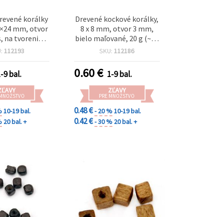
revené korálky
Drevené kockové korálky,
5×24 mm, otvor
8 x 8 mm, otvor 3 mm,
, na tvorenie a
bielo maľované, 20 g (~60
 projekty
ks)
U:
112193
SKU:
112186
0.60
€
-9 bal.
1-9 bal.
ZĽAVY
ZĽAVY
 MNOŽSTVO
PRE MNOŽSTVO
0.48 €
%
10-19 bal.
- 20 %
10-19 bal.
0.42 €
%
20 bal. +
- 30 %
20 bal. +