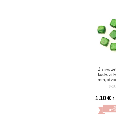
Žiarivo z
kockové k
mm, otvor
(~85 ks) n
SKU
tv
1.10
€
1-
Z
PRE 