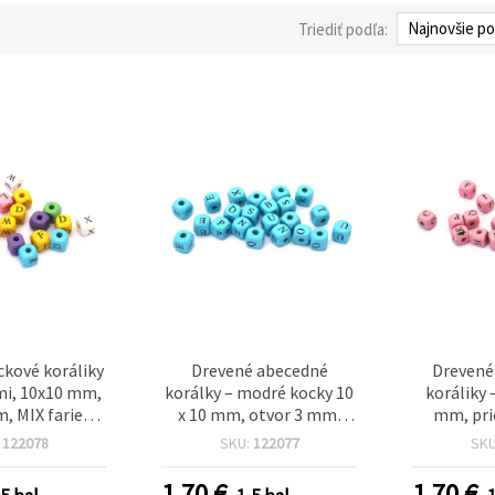
Triediť podľa:
ckové koráliky
Drevené abecedné
Drevené
i, 10x10 mm,
korálky – modré kocky 10
koráliky 
, MIX farieb,
x 10 mm, otvor 3 mm,
mm, pri
s (~35 g)
sada ±56 ks (±35 g), mix
ružové, 
:
122078
SKU:
122077
SK
písmen na šperky,
náramky, náhrdelníky,
1.70
€
1.70
€