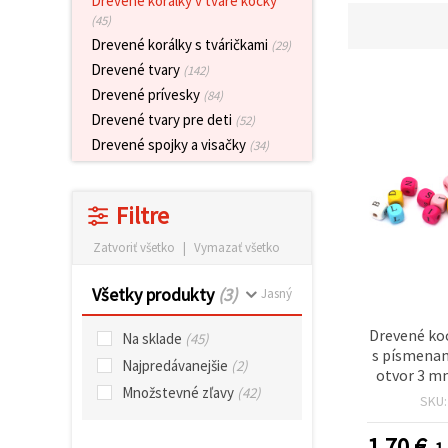
Drevené korálky v tvare kocky
obsah a
(45)
reklamu, aj
s pomocou
Drevené korálky s tváričkami
(29)
našich
Drevené tvary
(142)
partnerov
pre
Drevené prívesky
(84)
analytiku a
Drevené tvary pre deti
(52)
marketing.
Drevené spojky a visačky
Môžete
(34)
súhlasiť s
používaním
všetkých
Filtre
súborov
cookie
kliknutím
Zatvoriť všetko
|
Vymazať všetko
na "Prijať
všetky!"
Alebo
Všetky produkty
(3)
Jasný
môžete
uviesť svoje
Drevené ko
preferencie
Na sklade
(45)
v
s písmenam
Najpredávanejšie
(2)
Nastaveniach
otvor 3 mm
výberom
Množstevné zľavy
(42)
~56 k
SKU
daného
typu
súborov
1.70
€