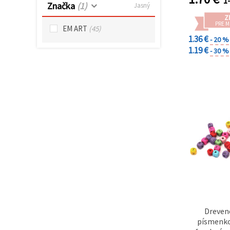
1-
cookie a
Značka
(1)
Jasný
kliknutím
na tlačidlo
Z
PRE 
"Uložiť"
EM ART
(45)
1.36 €
- 20 %
1.19 €
- 30 %
Prijať
všetko
Nastavenia
Dreven
písmenko