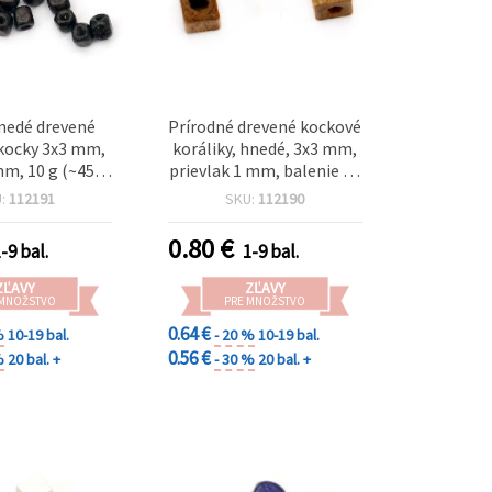
edé drevené
Prírodné drevené kockové
 kocky 3x3 mm,
koráliky, hnedé, 3x3 mm,
mm, 10 g (~450
prievlak 1 mm, balenie 10
ks)
g (~480 ks), na výrobu
U:
112191
SKU:
112190
šperkov, náramkov,
náhrdelníkov a DIY
0.80
€
-9 bal.
1-9 bal.
tvorenie
ZĽAVY
ZĽAVY
 MNOŽSTVO
PRE MNOŽSTVO
0.64 €
%
10-19 bal.
- 20 %
10-19 bal.
0.56 €
%
20 bal. +
- 30 %
20 bal. +