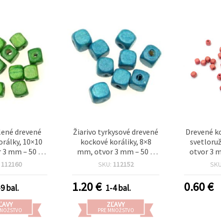
elené drevené
Žiarivo tyrkysové drevené
Drevené ko
orálky, 10×10
kockové koráliky, 8×8
svetloru
 3 mm – 50 g
mm, otvor 3 mm – 50 g
otvor 3 m
a šperky a DIY
(~150 ks) na výrobu
:
112160
SKU:
112152
SK
orenie
šperkov a DIY tvorenie
1.20
€
0.60
€
9 bal.
1-4 bal.
ĽAVY
ZĽAVY
MNOŽSTVO
PRE MNOŽSTVO