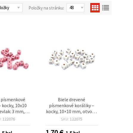
Položky na stránku:
 písmenkové
Biele drevené
– kocky, 10x10
písmenkové koráliky –
evlak: 3 mm,
kocky, 10×10 mm, otvor 3
~56 ks (~35 g)
mm, ~56 ks (~35 g)
U:
122076
SKU:
122075
1.70
€