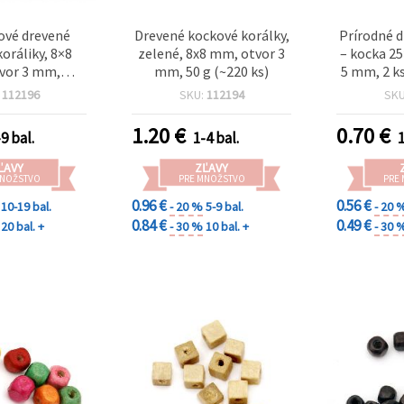
vé drevené
Drevené kockové korálky,
Prírodné d
oráliky, 8×8
zelené, 8x8 mm, otvor 3
– kocka 2
vor 3 mm,
mm, 50 g (~220 ks)
5 mm, 2 ks
rba dreva – 20
DIY
:
112196
SKU:
112194
SK
ks
1.20
€
0.70
€
9 bal.
1-4 bal.
1
ĽAVY
ZĽAVY
MNOŽSTVO
PRE MNOŽSTVO
PRE
0.96 €
0.56 €
10-19 bal.
- 20 %
5-9 bal.
- 20 
0.84 €
0.49 €
20 bal. +
- 30 %
10 bal. +
- 30 