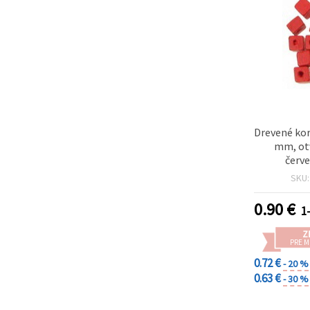
Drevené kor
mm, ot
červe
SKU
0.90
€
1-
Z
PRE 
0.72 €
- 20 %
0.63 €
- 30 %