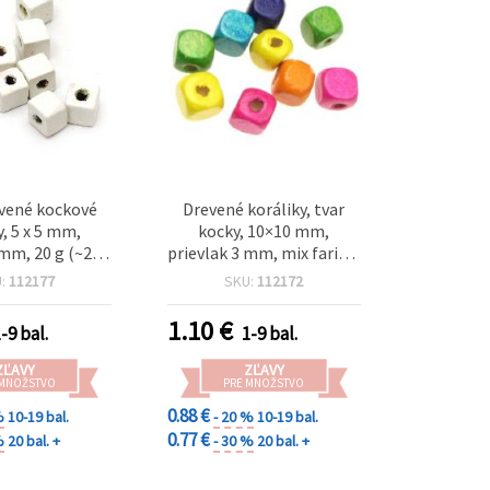
evené kockové
Drevené koráliky, tvar
y, 5 x 5 mm,
kocky, 10×10 mm,
 mm, 20 g (~210
prievlak 3 mm, mix farieb,
perky, náramky,
50 g (~100 ks)
U:
112177
SKU:
112172
ky, makramé a
korácie
1.10
€
-9 bal.
1-9 bal.
ZĽAVY
ZĽAVY
 MNOŽSTVO
PRE MNOŽSTVO
0.88 €
%
10-19 bal.
- 20 %
10-19 bal.
0.77 €
%
20 bal. +
- 30 %
20 bal. +