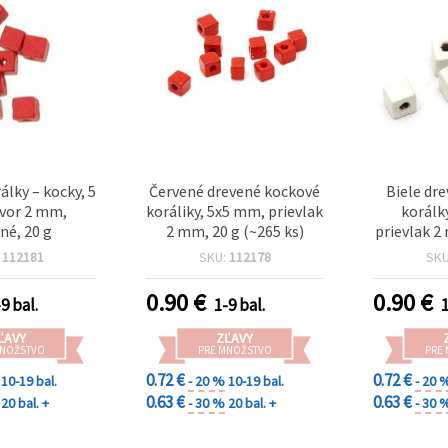
álky – kocky, 5
Červené drevené kockové
Biele dr
vor 2 mm,
koráliky, 5x5 mm, prievlak
korálk
né, 20 g
2 mm, 20 g (~265 ks)
prievlak 2
ks) – na š
:
112181
SKU:
112178
SK
náhrdelní
de
0.90
€
0.90
€
9 bal.
1-9 bal.
1
ĽAVY
ZĽAVY
MNOŽSTVO
PRE MNOŽSTVO
PRE
0.72 €
0.72 €
10-19 bal.
- 20 %
10-19 bal.
- 20 
0.63 €
0.63 €
20 bal. +
- 30 %
20 bal. +
- 30 