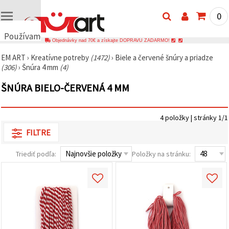
0
Používame
Objednávky nad 70€ a získajte DOPRAVU ZADARMO!
cookies
EM ART
›
Kreatívne potreby
(1472)
›
Biele a červené šnúry a priadze
🍪
(306)
›
Šnúra 4 mm
(4)
Používame
cookies a
ŠNÚRA BIELO-ČERVENÁ 4 MM
podobné
technológie,
aby sme
zabezpečili
4 položky | stránky 1/1
správne
fungovanie
FILTRE
webovej
stránky,
zlepšili váš
Triediť podľa:
Položky na stránku:
používateľský
zážitok a s
vaším
súhlasom
analyzovali
návštevnosť
a
zobrazovali
relevantnejší