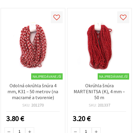
cookie a
kliknutím
na tlačidlo
"Uložiť"
Prijať
všetko
Nastavenia
NAJPREDÁVANEJŠÍ
NAJPREDÁVANEJŠÍ
Odolná okrúhla šnúra 4
Okrúhla šnúra
mm, K31 – 50 metrov (na
MARTENITSA (K), 4 mm –
macramé a tvorenie)
50 m
SKU:
201270
SKU:
201337
3.80
€
3.20
€