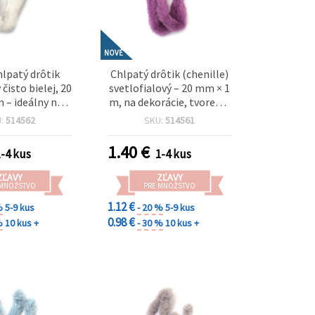
NOVÉ
lpatý drôtik
Chlpatý drôtik (chenille)
 čisto bielej, 20
svetlofialový – 20 mm × 1
 – ideálny na
m, na dekorácie, tvorenie
é dekorácie,
a DIY projekty
U:
514562
SKU:
514561
a DIY projekty
1.40
€
1-4 kus
1-4 kus
ZĽAVY
ZĽAVY
 MNOŽSTVO
PRE MNOŽSTVO
1.12 €
%
5-9 kus
- 20 %
5-9 kus
0.98 €
%
10 kus +
- 30 %
10 kus +