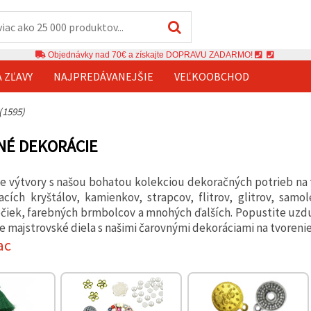
Objednávky nad 70€ a získajte DOPRAVU ZADARMO!
A ZĽAVY
NAJPREDÁVANEJŠIE
VEĽKOOBCHOD
(1595)
NÉ DEKORÁCIE
je výtvory s našou bohatou kolekciou dekoračných potrieb na t
acích kryštálov, kamienkov, strapcov, flitrov, glitrov, sam
čiek, farebných brmbolcov a mnohých ďalších. Popustite uzdu 
 majstrovské diela s našimi čarovnými dekoráciami na tvorenie
ac