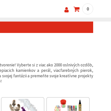
0
vorenie! Vyberte si z viac ako 2000 oslnivých ozdôb,
olepiacich kamienkov a perál, viacfarebných pierok,
svojej fantázii a premeňte svoje kreatívne projekty
!