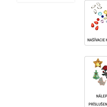
cookie a
kliknutím
na tlačidlo
"Uložiť"
Prijať
všetko
Nastavenia
NAŠÍVACIE
NÁLEP
PRÍSLUŠE