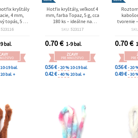
otfix kryštály
Hotfix kryštály, veľkosť 4
Roztomi
acie, 4 mm,
mm, farba Topaz, 5 g, cca
kabošon
vý topás, 5 g
180 ks – ideálne na
tvorenie –
 – ideálne na
zdobenie textilu,
mm – mix –
:
523116
SKU:
523117
SK
xtilu, tvorenie
kreatívne tvorenie a
korácie
dekoratívne akcenty
0.70
€
0.70
€
9 bal.
1-9 bal.
1
ĽAVY
ZĽAVY
MNOŽSTVO
PRE MNOŽSTVO
PRE
0.56 €
0.56 €
10-19 bal.
- 20 %
10-19 bal.
- 20 
0.42 €
0.49 €
20 bal. +
- 40 %
20 bal. +
- 30 