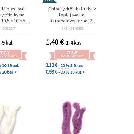
lé plastové
Chlpatý drôtik (fluffy) v
y včielky na
teplej svetlej
 10,5 × 10 × 5,5
karamelovej farbe, 20
 balenie 10 ks
mm × 1 m – ideálny na
U:
603217
SKU:
514565
elegantné dekorácie,
tvorenie a kreatívne DIY
1.40
€
-9 bal.
1-4 kus
projekty
ZĽAVY
ZĽAVY
 MNOŽSTVO
PRE MNOŽSTVO
1.12 €
%
10-19 bal.
- 20 %
5-9 kus
0.98 €
%
20 bal. +
- 30 %
10 kus +