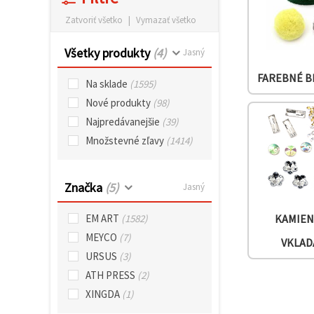
obsah a
reklamu, aj
Zatvoriť všetko
|
Vymazať všetko
s pomocou
našich
Všetky produkty
(4)
partnerov
Jasný
pre
analytiku a
FAREBNÉ 
Na sklade
(1595)
marketing.
Môžete
Nové produkty
(98)
súhlasiť s
Najpredávanejšie
(39)
používaním
všetkých
Množstevné zľavy
(1414)
súborov
cookie
kliknutím
na "Prijať
Značka
(5)
Jasný
všetky!"
Alebo
môžete
EM ART
(1582)
KAMIEN
uviesť svoje
preferencie
MEYCO
(7)
VKLAD
v
URSUS
(3)
Nastaveniach
výberom
ATH PRESS
(2)
daného
typu
XINGDA
(1)
súborov