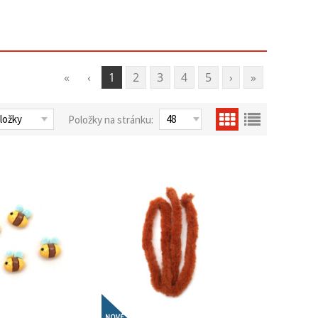
«
‹
1
2
3
4
5
›
»
Položky na stránku:
NOVÉ