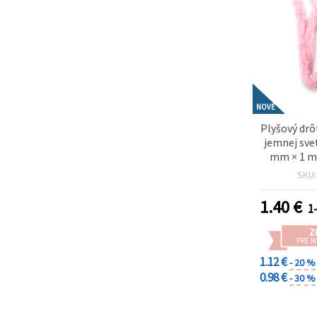
NOVÉ
Plyšový drôt
jemnej sve
mm × 1 m 
romantic
SKU
dekorácie 
1.40
€
1
Z
PRE 
1.12 €
- 20 %
0.98 €
- 30 %