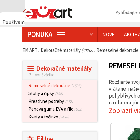
Používame
cookies
PONUKA
NOVÉ
AKCIE 
🍪
Používame
cookies a
EM ART
›
Dekoračné materiály
(4852)
›
Remeselné dekorácie
podobné
technológie,
aby sme
REMESEL
Dekoračné materiály
zabezpečili
správne
Zatvoriť všetko
fungovanie
Rozžiarte svo
webovej
Remeselné dekorácie
(1595)
stránky,
vrátane našiv
zlepšili váš
Stuhy a čipky
(896)
pohyblivých o
používateľský
Kreatívne potreby
(278)
na ohromujúce
zážitok a s
vaším
Zobraziť vi
Penová guma EVA a filc
(663)
súhlasom
Kvety a tyčinky
(1420)
analyzovali
návštevnosť
a
zobrazovali
Filtre
relevantnejší