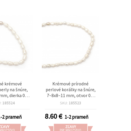
né krémové
Krémové prírodné
perly na šnúre,
perlové korálky na šnúre,
mm, dierka 0,5
7~8x8~11 mm, otvor 0,5
a A – cca 40~43
mm – cca 30~35 ks,
U:
185524
SKU:
185523
e na elegantné a
ideálne na originálne a
ábané šperky a
elegantné šperky a
8.60
€
1-2 prameň
1-2 prameň
orenie
kreatívne tvorenie
ZĽAVY
ZĽAVY
 MNOŽSTVO
PRE MNOŽSTVO