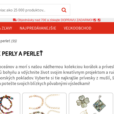
Objednávky nad 70€ a získajte DOPRAVU ZADARMO!
A ZĽAVY
NAJPREDÁVANEJŠIE
VEĽKOOBCHOD
 perleť
(55)
 PERLY A PERLEŤ
oceánov a morí s našou nádhernou kolekciou korálok a príves
ú bohyňu a vdýchnite život svojim kreatívnym projektom a 
orských pokladov. Vyberte si tie najkrajšie prívesky z mušlí,
 a potešte svojich blízkych pôvabnými výsledkami!