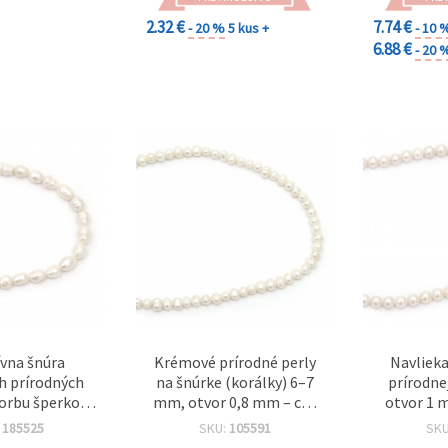
2.32 €
7.74 €
- 20 %
5 kus +
- 10 
6.88 €
- 20 
ívna šnúra
Krémové prírodné perly
Navlieka
 prírodných
na šnúrke (korálky) 6–7
prírodne
vorbu šperkov,
mm, otvor 0,8 mm – cca
otvor 1 
m, otvor 0,8
56–58 ks, ideálne na
krémová f
:
185525
SKU:
105591
SK
 A – cca 31~37
klasické a elegantné