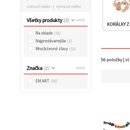
obsah a
Zatvoriť všetko
|
Vymazať všetko
reklamu, aj
s pomocou
našich
Všetky produkty
(3)
Jasný
partnerov
KORÁLKY Z
pre
analytiku a
Na sklade
(56)
marketing.
Najpredávanejšie
(5)
Môžete
súhlasiť s
Množstevné zľavy
(55)
používaním
všetkých
56 položky | s
súborov
cookie
Značka
(1)
Jasný
kliknutím
na "Prijať
všetky!"
EM ART
(56)
Alebo
môžete
uviesť svoje
preferencie
v
Nastaveniach
výberom
daného
typu
súborov