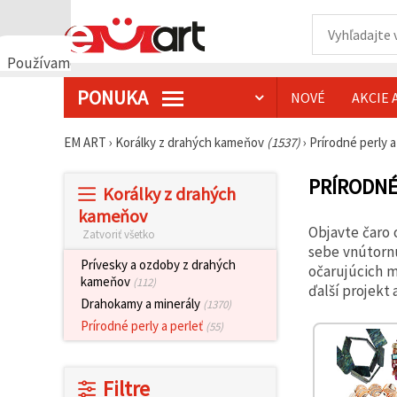
Používame
cookies
PONUKA
NOVÉ
AKCIE 
🍪
Používame
cookies a
EM ART
›
Korálky z drahých kameňov
(1537)
›
Prírodné perly a
podobné
technológie,
aby sme
PRÍRODNÉ
Korálky z drahých
zabezpečili
správne
kameňov
fungovanie
Objavte čaro 
Zatvoriť všetko
webovej
stránky,
sebe vnútorn
zlepšili váš
Prívesky a ozdoby z drahých
očarujúcich m
používateľský
kameňov
(112)
ďalší projekt
zážitok a s
Drahokamy a minerály
(1370)
vaším
súhlasom
Prírodné perly a perleť
(55)
analyzovali
návštevnosť
a
zobrazovali
Filtre
relevantnejší