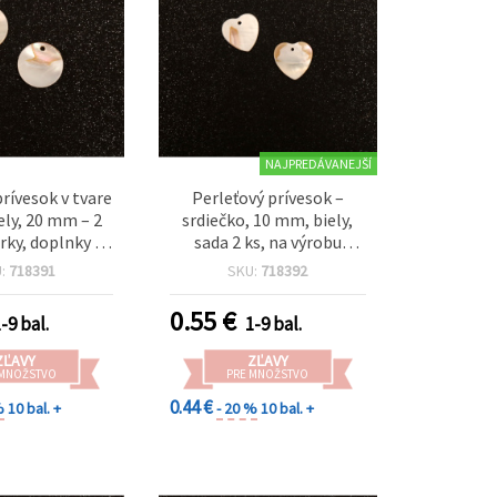
NAJPREDÁVANEJŠÍ
prívesok v tvare
Perleťový prívesok –
ely, 20 mm – 2
srdiečko, 10 mm, biely,
erky, doplnky a
sada 2 ks, na výrobu
obenie
šperkov, DIY tvorenie,
U:
718391
SKU:
718392
náhrdelníky a náušnice
0.55
€
-9 bal.
1-9 bal.
ZĽAVY
ZĽAVY
 MNOŽSTVO
PRE MNOŽSTVO
0.44 €
%
10 bal. +
- 20 %
10 bal. +