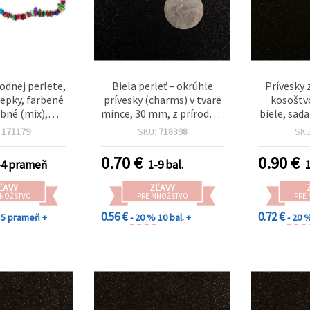
rodnej perlete,
Biela perleť – okrúhle
Prívesky 
iepky, farbené
prívesky (charms) v tvare
kosoštv
ebné (mix),
mince, 30 mm, z prírodnej
biele, sada
lné 5–10 mm,
mušle, sada 2 ks na
šperkov,
:
171179
SKU:
718398
SK
 85 cm
výrobu šperkov a DIY
náhrdelní
tvorenie
0.70
€
0.90
€
-4 prameň
1-9 bal.
1
ĽAVY
ZĽAVY
MNOŽSTVO
PRE MNOŽSTVO
PRE
0.56 €
0.72 €
5 prameň +
- 20 %
10 bal. +
- 20 