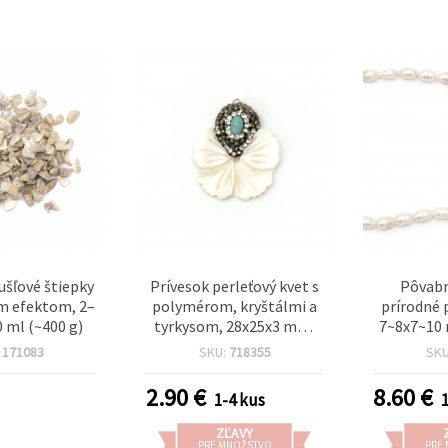
ušľové štiepky
Prívesok perleťový kvet s
Pôvab
ým efektom, 2–
polymérom, kryštálmi a
prírodné 
 ml (~400 g)
tyrkysom, 28x25x3 mm,
7~8x7~10 
prievlak 1 mm
mm, tried
:
171083
SKU:
718355
SK
ks, ideáln
ručne vyr
2.90
€
8.60
€
1-4 kus
tv
ZĽAVY
PRE MNOŽSTVO
PRE