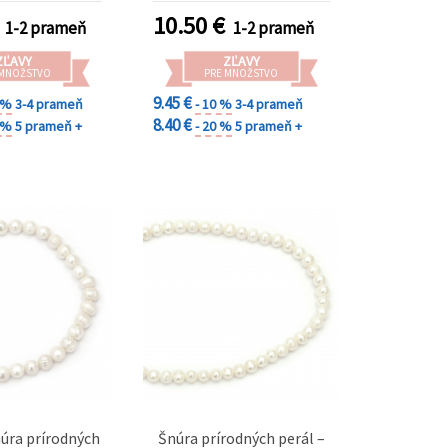
odvážne a luxusné šperky
10.50
€
1-2 prameň
1-2 prameň
(mixed)
ZĽAVY
ZĽAVY
 MNOŽSTVO
PRE MNOŽSTVO
9.45 €
0 %
3-4 prameň
- 10 %
3-4 prameň
8.40 €
0 %
5 prameň +
- 20 %
5 prameň +
úra prírodných
Šnúra prírodných perál –