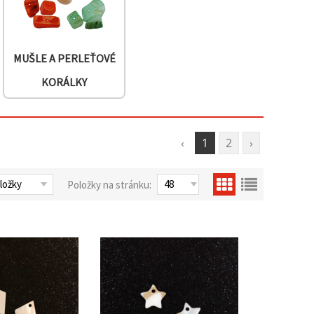
MUŠLE A PERLEŤOVÉ
KORÁLKY
‹
1
2
›
Položky na stránku: