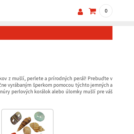
0
kov z mušlí, perlete a prírodných perál! Prebuďte v
ručne vyrábaným šperkom pomocou týchto jemných a
 šnúry perlových korálok alebo úlomky mušlí pre váš