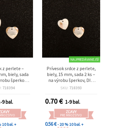
NAJPREDÁVANEJŠÍ
k z perlete –
Prívesok srdce z perlete,
mm, biely, sada
biely, 15 mm, sada 2 ks –
výrobu šperkov,
na výrobu šperkov, DIY,
ie, náhrdelníky
náhrdelníky a náušnice
U:
718394
SKU:
718393
áušnice
0.70
€
-9 bal.
1-9 bal.
ZĽAVY
ZĽAVY
 MNOŽSTVO
PRE MNOŽSTVO
0.56 €
%
10 bal. +
- 20 %
10 bal. +