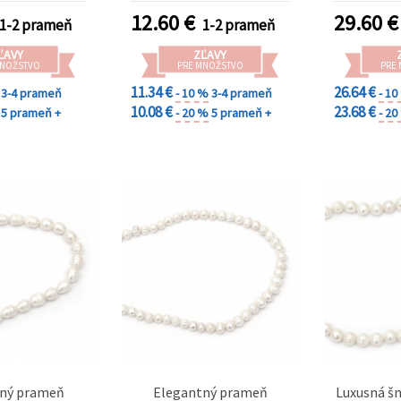
na originálne a
šperky DIY
12.60
€
29.60
€
1-2 prameň
1-2 prameň
ndmade šperky
žutériu
ĽAVY
ZĽAVY
MNOŽSTVO
PRE MNOŽSTVO
PRE
11.34 €
26.64 €
3-4 prameň
- 10 %
3-4 prameň
- 1
10.08 €
23.68 €
5 prameň +
- 20 %
5 prameň +
- 2
ný prameň
Elegantný prameň
Luxusná šn