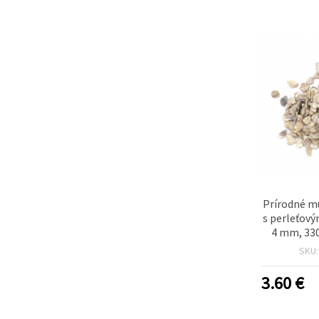
Prírodné m
s perleťov
4 mm, 330
SKU
3.60
€