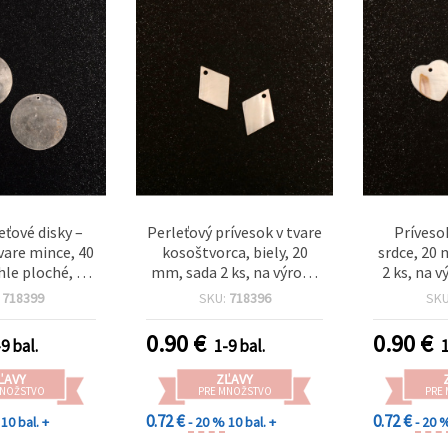
eťové disky –
Perleťový prívesok v tvare
Príveso
tvare mince, 40
kosoštvorca, biely, 20
srdce, 20 
le ploché, z
mm, sada 2 ks, na výrobu
2 ks, na 
mušle, leštené
šperkov, DIY tvorenie,
DIY tvoren
:
718399
SKU:
718396
SK
ks na výrobu
náhrdelníky a náušnice
a n
DIY tvorenie,
0.90
€
0.90
€
9 bal.
1-9 bal.
1
ky a náušnice
ĽAVY
ZĽAVY
MNOŽSTVO
PRE MNOŽSTVO
PRE
0.72 €
0.72 €
10 bal. +
- 20 %
10 bal. +
- 20 