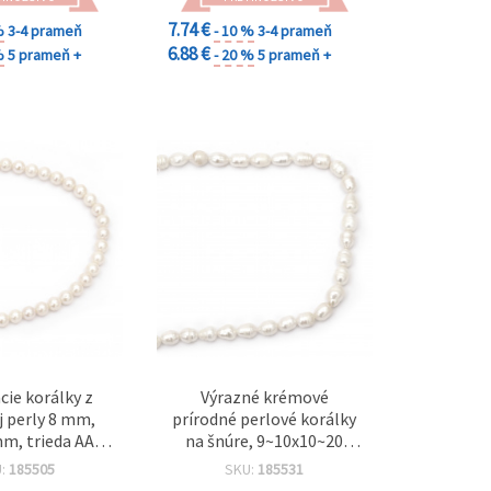
7.74 €
%
3-4 prameň
- 10 %
3-4 prameň
6.88 €
%
5 prameň +
- 20 %
5 prameň +
cie korálky z
Výrazné krémové
j perly 8 mm,
prírodné perlové korálky
mm, trieda AA,
na šnúre, 9~10x10~20
arba, cca 52 ks
mm, otvor 0,5 mm, trieda
U:
185505
SKU:
185531
(mix)
A – 33~38 ks, ideálne na