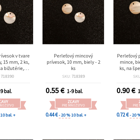
rívesok v tvare
Perleťový mincový
Perleťový 
y, 15 mm, 2 ks,
prívesok, 10 mm, biely - 2
mince, bi
a bižutérie,
ks
ks, na šp
dekorácia
zd
:
718390
SKU:
718389
SK
0.55
€
0.90
€
9 bal.
1-9 bal.
1
ĽAVY
ZĽAVY
MNOŽSTVO
PRE MNOŽSTVO
PRE
0.44 €
0.72 €
10 bal. +
- 20 %
10 bal. +
- 20 