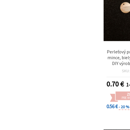
Perleťový p
mince, biel
DIY výrob
domáca 
SKU
0.70
€
1-
Z
PRE 
0.56 €
- 20 %