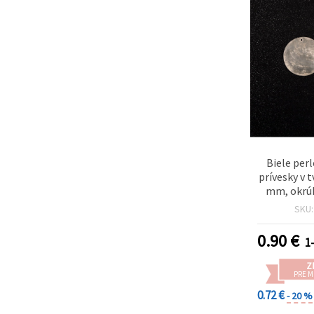
Biele perl
prívesky v 
mm, okrúh
prírodnej 
SKU
– sada 2 
šperkov, 
0.90
€
1-
náhrdelní
Z
PRE 
0.72 €
- 20 %