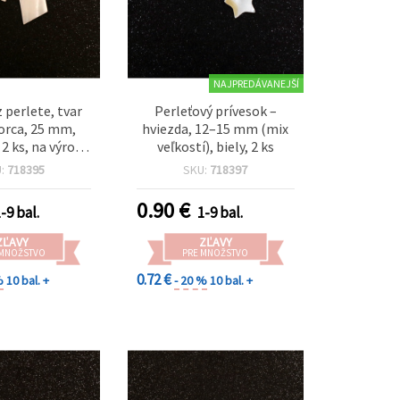
NAJPREDÁVANEJŠÍ
z perlete, tvar
Perleťový prívesok –
orca, 25 mm,
hviezda, 12–15 mm (mix
 2 ks, na výrobu
veľkostí), biely, 2 ks
 DIY tvorenie,
U:
718395
SKU:
718397
ky a náušnice
0.90
€
-9 bal.
1-9 bal.
ZĽAVY
ZĽAVY
 MNOŽSTVO
PRE MNOŽSTVO
0.72 €
%
10 bal. +
- 20 %
10 bal. +