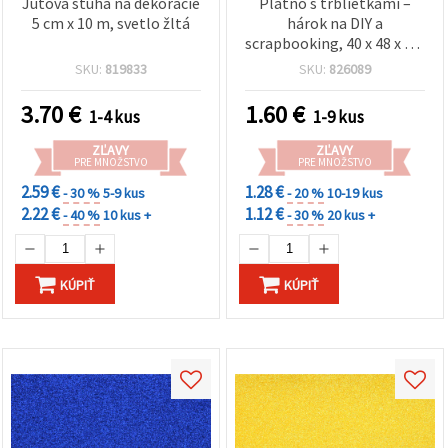
cookie a
Jutová stuha na dekorácie
Plátno s trblietkami –
kliknutím
5 cm x 10 m, svetlo žltá
hárok na DIY a
na tlačidlo
scrapbooking, 40 x 48 x 0,5
"Uložiť"
mm, hnedé – 1 ks
SKU:
819833
SKU:
826089
Prijať
3.70
€
1.60
€
1-4 kus
1-9 kus
všetko
ZĽAVY
ZĽAVY
Nastavenia
PRE MNOŽSTVO
PRE MNOŽSTVO
2.59 €
1.28 €
- 30 %
5-9 kus
- 20 %
10-19 kus
2.22 €
1.12 €
- 40 %
10 kus +
- 30 %
20 kus +
KÚPIŤ
KÚPIŤ