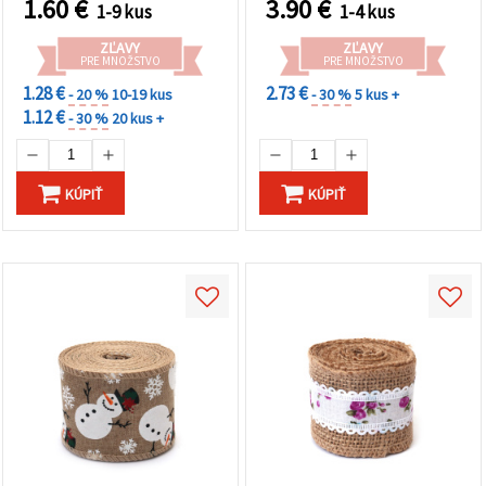
1.60
€
3.90
€
1-9 kus
1-4 kus
ZĽAVY
ZĽAVY
PRE MNOŽSTVO
PRE MNOŽSTVO
1.28 €
2.73 €
- 20 %
10-19 kus
- 30 %
5 kus +
1.12 €
- 30 %
20 kus +
KÚPIŤ
KÚPIŤ