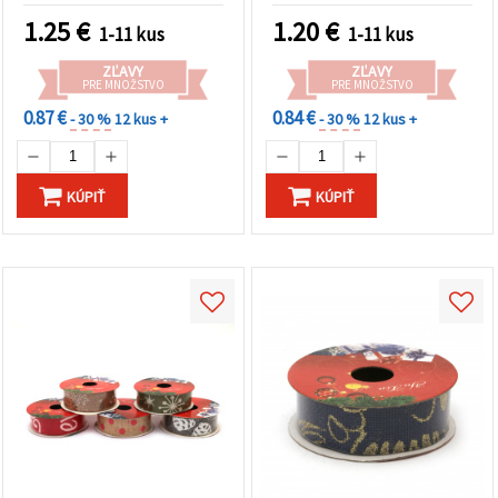
1.25
€
1.20
€
1-11 kus
1-11 kus
ZĽAVY
ZĽAVY
PRE MNOŽSTVO
PRE MNOŽSTVO
0.87 €
0.84 €
- 30 %
12 kus +
- 30 %
12 kus +
KÚPIŤ
KÚPIŤ