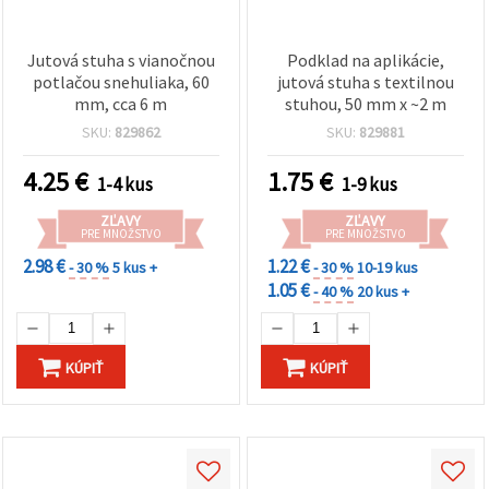
Jutová stuha s vianočnou
Podklad na aplikácie,
potlačou snehuliaka, 60
jutová stuha s textilnou
mm, cca 6 m
stuhou, 50 mm x ~2 m
SKU:
829862
SKU:
829881
4.25
€
1.75
€
1-4 kus
1-9 kus
ZĽAVY
ZĽAVY
PRE MNOŽSTVO
PRE MNOŽSTVO
2.98 €
1.22 €
- 30 %
5 kus +
- 30 %
10-19 kus
1.05 €
- 40 %
20 kus +
KÚPIŤ
KÚPIŤ