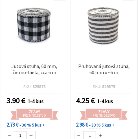
Jutová stuha, 60 mm,
Pruhovaná jutová stuha,
čierno-biela, cca 6 m
60 mm x ~6 m
SKU:
829873
SKU:
829879
3.90
€
4.25
€
1-4 kus
1-4 kus
ZĽAVY
ZĽAVY
PRE MNOŽSTVO
PRE MNOŽSTVO
2.73 €
2.98 €
- 30 %
5 kus +
- 30 %
5 kus +