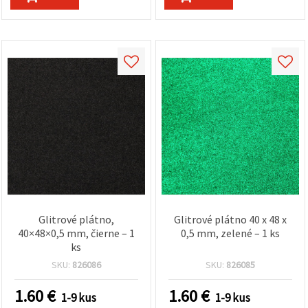
Glitrové plátno,
Glitrové plátno 40 x 48 x
40×48×0,5 mm, čierne – 1
0,5 mm, zelené – 1 ks
ks
SKU:
826086
SKU:
826085
1.60
€
1.60
€
1-9 kus
1-9 kus