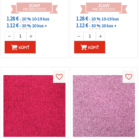
ZĽAVY
ZĽAVY
PRE MNOŽSTVO
PRE MNOŽSTVO
1.28 €
1.28 €
- 20 %
10-19 kus
- 20 %
10-19 kus
1.12 €
1.12 €
- 30 %
20 kus +
- 30 %
20 kus +
KÚPIŤ
KÚPIŤ