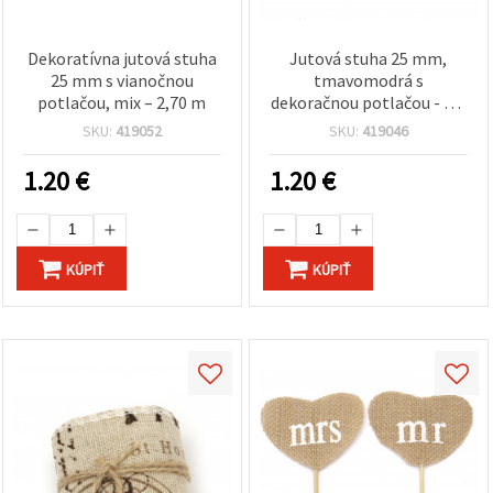
Dekoratívna jutová stuha
Jutová stuha 25 mm,
25 mm s vianočnou
tmavomodrá s
potlačou, mix – 2,70 m
dekoračnou potlačou - 2,7
m
SKU:
419052
SKU:
419046
1.20
€
1.20
€
KÚPIŤ
KÚPIŤ