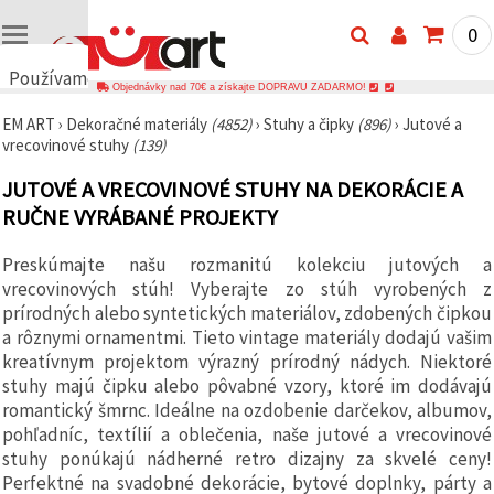
0
Používame
Objednávky nad 70€ a získajte DOPRAVU ZADARMO!
cookies
EM ART
›
Dekoračné materiály
(4852)
›
Stuhy a čipky
(896)
›
Jutové a
🍪
vrecovinové stuhy
(139)
Používame
cookies a
JUTOVÉ A VRECOVINOVÉ STUHY NA DEKORÁCIE A
podobné
technológie,
RUČNE VYRÁBANÉ PROJEKTY
aby sme
zabezpečili
správne
Preskúmajte našu rozmanitú kolekciu jutových a
fungovanie
vrecovinových stúh! Vyberajte zo stúh vyrobených z
webovej
stránky,
prírodných alebo syntetických materiálov, zdobených čipkou
zlepšili váš
a rôznymi ornamentmi. Tieto vintage materiály dodajú vašim
používateľský
kreatívnym projektom výrazný prírodný nádych. Niektoré
zážitok a s
vaším
stuhy majú čipku alebo pôvabné vzory, ktoré im dodávajú
súhlasom
romantický šmrnc. Ideálne na ozdobenie darčekov, albumov,
analyzovali
pohľadníc, textílií a oblečenia, naše jutové a vrecovinové
návštevnosť
a
stuhy ponúkajú nádherné retro dizajny za skvelé ceny!
zobrazovali
Perfektné na svadobné dekorácie, bytové doplnky, párty a
relevantnejší