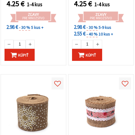
4.25
€
4.25
€
1-4 kus
1-4 kus
ZĽAVY
ZĽAVY
PRE MNOŽSTVO
PRE MNOŽSTVO
2.98 €
2.98 €
- 30 %
5 kus +
- 30 %
5-9 kus
2.55 €
- 40 %
10 kus +
KÚPIŤ
KÚPIŤ