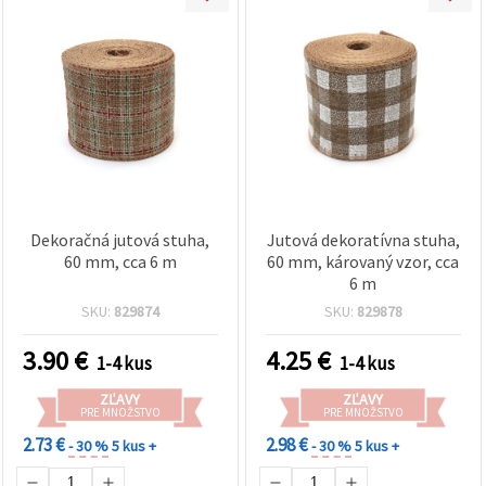
Dekoračná jutová stuha,
Jutová dekoratívna stuha,
60 mm, cca 6 m
60 mm, károvaný vzor, cca
6 m
SKU:
829874
SKU:
829878
3.90
€
4.25
€
1-4 kus
1-4 kus
ZĽAVY
ZĽAVY
PRE MNOŽSTVO
PRE MNOŽSTVO
2.73 €
2.98 €
- 30 %
5 kus +
- 30 %
5 kus +