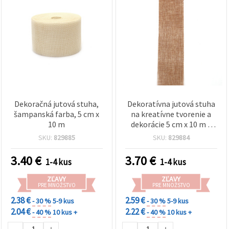
Dekoračná jutová stuha,
Dekoratívna jutová stuha
šampanská farba, 5 cm x
na kreatívne tvorenie a
10 m
dekorácie 5 cm x 10 m –
hnedý melanž
SKU:
829885
SKU:
829884
3.40
€
3.70
€
1-4 kus
1-4 kus
ZĽAVY
ZĽAVY
PRE MNOŽSTVO
PRE MNOŽSTVO
2.38 €
2.59 €
- 30 %
5-9 kus
- 30 %
5-9 kus
2.04 €
2.22 €
- 40 %
10 kus +
- 40 %
10 kus +