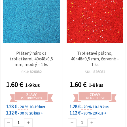
Plátený hárok s
Trblietavé plátno,
trblietkami, 40x48x0,5
40×48×0,5 mm, červené –
mm, modrý – 1 ks
1 ks
SKU:
826082
SKU:
826081
1.60
€
1.60
€
1-9 kus
1-9 kus
ZĽAVY
ZĽAVY
PRE MNOŽSTVO
PRE MNOŽSTVO
1.28 €
1.28 €
- 20 %
10-19 kus
- 20 %
10-19 kus
1.12 €
1.12 €
- 30 %
20 kus +
- 30 %
20 kus +