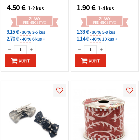
4.50
€
1.90
€
1-2 kus
1-4 kus
ZĽAVY
ZĽAVY
PRE MNOŽSTVO
PRE MNOŽSTVO
3.15 €
1.33 €
- 30 %
3-5 kus
- 30 %
5-9 kus
2.70 €
1.14 €
- 40 %
6 kus +
- 40 %
10 kus +
KÚPIŤ
KÚPIŤ