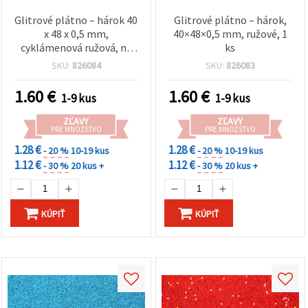
Glitrové plátno – hárok 40
Glitrové plátno – hárok,
x 48 x 0,5 mm,
40×48×0,5 mm, ružové, 1
cyklámenová ružová, na
ks
tvorenie – 1 ks
SKU:
826084
SKU:
826083
1.60
€
1.60
€
1-9 kus
1-9 kus
ZĽAVY
ZĽAVY
PRE MNOŽSTVO
PRE MNOŽSTVO
1.28 €
1.28 €
- 20 %
10-19 kus
- 20 %
10-19 kus
1.12 €
1.12 €
- 30 %
20 kus +
- 30 %
20 kus +
KÚPIŤ
KÚPIŤ