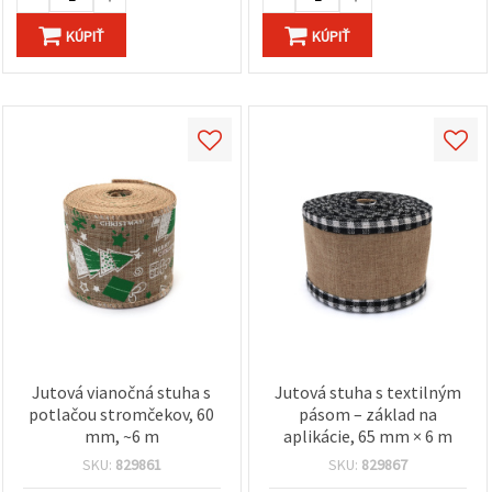
KÚPIŤ
KÚPIŤ
Jutová vianočná stuha s
Jutová stuha s textilným
potlačou stromčekov, 60
pásom – základ na
mm, ~6 m
aplikácie, 65 mm × 6 m
SKU:
829861
SKU:
829867