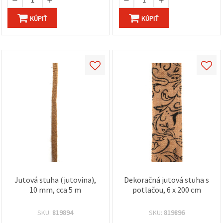
KÚPIŤ
KÚPIŤ
Jutová stuha (jutovina),
Dekoračná jutová stuha s
10 mm, cca 5 m
potlačou, 6 x 200 cm
SKU:
819894
SKU:
819896