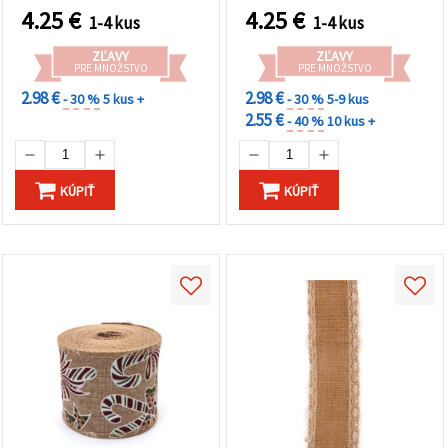
4.25
€
4.25
€
1-4 kus
1-4 kus
ZĽAVY
ZĽAVY
PRE MNOŽSTVO
PRE MNOŽSTVO
2.98 €
2.98 €
- 30 %
5 kus +
- 30 %
5-9 kus
2.55 €
- 40 %
10 kus +
KÚPIŤ
KÚPIŤ