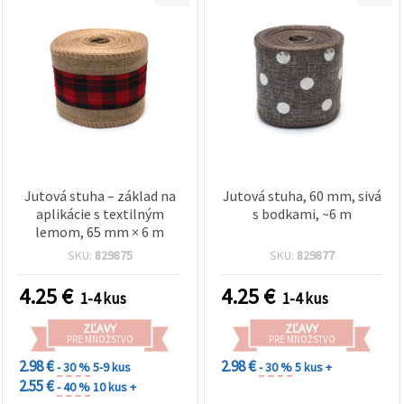
Jutová stuha – základ na
Jutová stuha, 60 mm, sivá
aplikácie s textilným
s bodkami, ~6 m
lemom, 65 mm × 6 m
SKU:
829875
SKU:
829877
4.25
€
4.25
€
1-4 kus
1-4 kus
ZĽAVY
ZĽAVY
PRE MNOŽSTVO
PRE MNOŽSTVO
2.98 €
2.98 €
- 30 %
5-9 kus
- 30 %
5 kus +
2.55 €
- 40 %
10 kus +