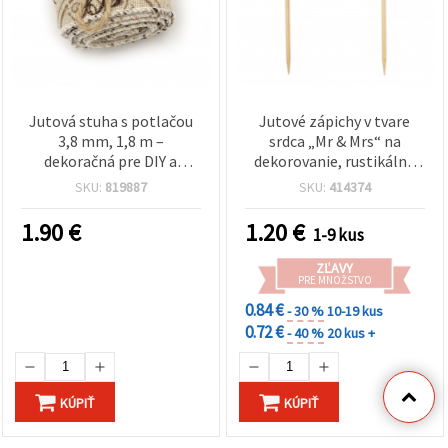
Jutová stuha s potlačou
Jutové zápichy v tvare
3,8 mm, 1,8 m –
srdca „Mr & Mrs“ na
dekoračná pre DIY a
dekorovanie, rustikálne
scrapbooking
svadobné tvorenie, 8.5 ×
SKU:
819887
SKU:
414374
18 cm – sada 2 ks
1.90
€
1.20
€
1-9 kus
ZĽAVY
PRE MNOŽSTVO
0.84 €
- 30 %
10-19 kus
0.72 €
- 40 %
20 kus +
KÚPIŤ
KÚPIŤ