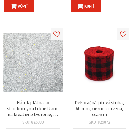
KÚPIŤ
KÚPIŤ
Hárok plátna so
Dekoračná jutová stuha,
striebornými trblietkami
60 mm, čierno-červená,
na kreatívne tvorenie, 40
cca 6 m
× 48 × 0,5 mm – 1 ks
SKU:
826080
SKU:
829872