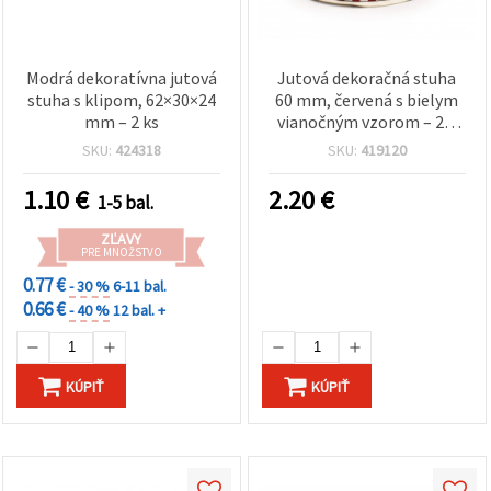
Modrá dekoratívna jutová
Jutová dekoračná stuha
stuha s klipom, 62×30×24
60 mm, červená s bielym
mm – 2 ks
vianočným vzorom – 2,7
m
SKU:
424318
SKU:
419120
1.10
€
2.20
€
1-5 bal.
ZĽAVY
PRE MNOŽSTVO
0.77 €
- 30 %
6-11 bal.
0.66 €
- 40 %
12 bal. +
KÚPIŤ
KÚPIŤ