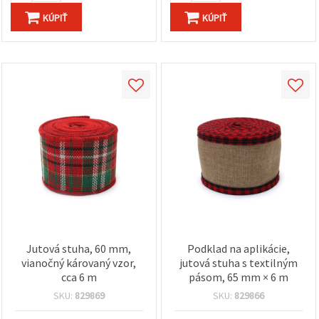
KÚPIŤ
KÚPIŤ
Jutová stuha, 60 mm,
Podklad na aplikácie,
vianočný károvaný vzor,
jutová stuha s textilným
cca 6 m
pásom, 65 mm × 6 m
SKU:
829869
SKU:
829866