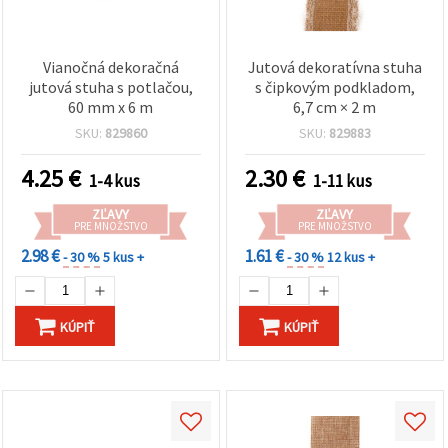
Vianočná dekoračná
Jutová dekoratívna stuha
jutová stuha s potlačou,
s čipkovým podkladom,
60 mm x 6 m
6,7 cm × 2 m
SKU:
829860
SKU:
829883
4.25
€
2.30
€
1-4 kus
1-11 kus
ZĽAVY
ZĽAVY
PRE MNOŽSTVO
PRE MNOŽSTVO
2.98 €
1.61 €
- 30 %
5 kus +
- 30 %
12 kus +
KÚPIŤ
KÚPIŤ