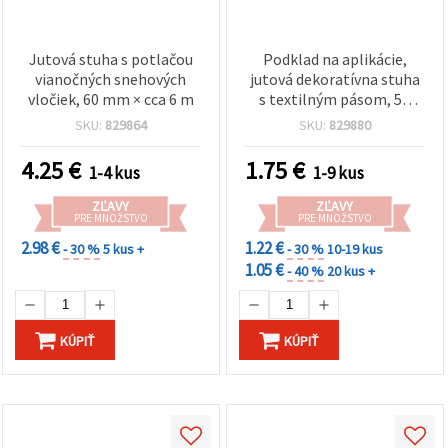
Jutová stuha s potlačou
Podklad na aplikácie,
vianočných snehových
jutová dekoratívna stuha
vločiek, 60 mm × cca 6 m
s textilným pásom, 50
mm × ~2 m
SKU:
829864
SKU:
829880
4.25
€
1.75
€
1-4 kus
1-9 kus
ZĽAVY
ZĽAVY
PRE MNOŽSTVO
PRE MNOŽSTVO
2.98 €
1.22 €
- 30 %
5 kus +
- 30 %
10-19 kus
1.05 €
- 40 %
20 kus +
KÚPIŤ
KÚPIŤ