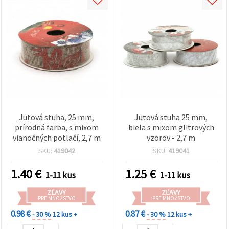
Jutová stuha, 25 mm,
Jutová stuha 25 mm,
prírodná farba, s mixom
biela s mixom glitrových
vianočných potlačí, 2,7 m
vzorov - 2,7 m
SKU:
419042
SKU:
419041
1.40
€
1.25
€
1-11 kus
1-11 kus
ZĽAVY
ZĽAVY
PRE MNOŽSTVO
PRE MNOŽSTVO
0.98 €
0.87 €
- 30 %
12 kus +
- 30 %
12 kus +