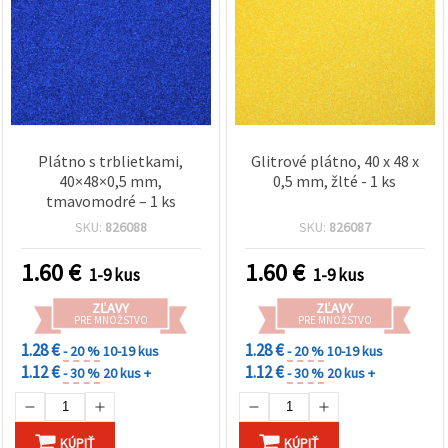
Plátno s trblietkami,
Glitrové plátno, 40 x 48 x
40×48×0,5 mm,
0,5 mm, žlté - 1 ks
tmavomodré – 1 ks
SKU:
826088
SKU:
826087
1.60
€
1.60
€
1-9 kus
1-9 kus
ZĽAVY
ZĽAVY
PRE MNOŽSTVO
PRE MNOŽSTVO
1.28 €
1.28 €
- 20 %
10-19 kus
- 20 %
10-19 kus
1.12 €
1.12 €
- 30 %
20 kus +
- 30 %
20 kus +
KÚPIŤ
KÚPIŤ