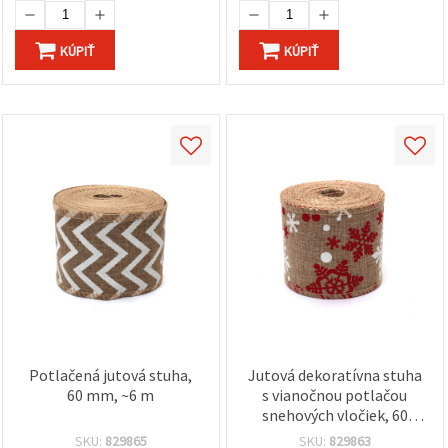
KÚPIŤ
KÚPIŤ
Potlačená jutová stuha,
Jutová dekoratívna stuha
60 mm, ~6 m
s vianočnou potlačou
snehových vločiek, 60
mm, ~6 m
SKU:
829865
SKU:
829863