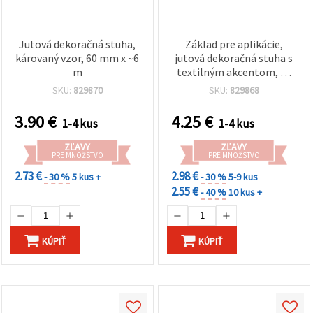
Jutová dekoračná stuha,
Základ pre aplikácie,
károvaný vzor, 60 mm x ~6
jutová dekoračná stuha s
m
textilným akcentom, 60
mm x 6 m
SKU:
829870
SKU:
829868
3.90
€
4.25
€
1-4 kus
1-4 kus
ZĽAVY
ZĽAVY
PRE MNOŽSTVO
PRE MNOŽSTVO
2.73 €
2.98 €
- 30 %
5 kus +
- 30 %
5-9 kus
2.55 €
- 40 %
10 kus +
KÚPIŤ
KÚPIŤ