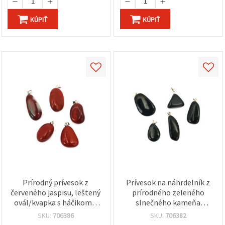
KÚPIŤ
KÚPIŤ
Prírodný prívesok z
Prívesok na náhrdelník z
červeného jaspisu, leštený
prírodného zeleného
ovál/kvapka s háčikom v
slnečného kameňa
striebornej farbe, 15–20 ×
(heliolit) – mix veľkostí
SKU:
706386
SKU:
706382
22–30 mm
12–20 x 16–32 mm