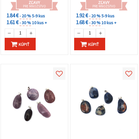
ZĽAVY
ZĽAVY
PRE MNOŽSTVO
PRE MNOŽSTVO
1.84 €
1.92 €
- 20 %
5-9 kus
- 20 %
5-9 kus
1.61 €
1.68 €
- 30 %
10 kus +
- 30 %
10 kus +
KÚPIŤ
KÚPIŤ