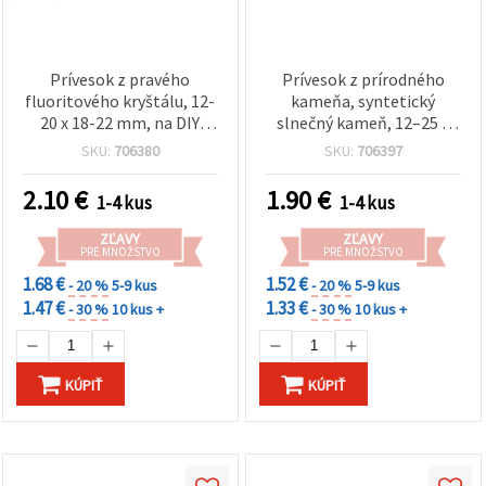
Prívesok z pravého
Prívesok z prírodného
fluoritového kryštálu, 12-
kameňa, syntetický
20 x 18-22 mm, na DIY
slnečný kameň, 12–25 x
náhrdelníky a tvorbu
18–34 mm, komponent
SKU:
706380
SKU:
706397
šperkov
na výrobu šperkov,
doplnok v zlatej farbe
2.10
€
1.90
€
1-4 kus
1-4 kus
ZĽAVY
ZĽAVY
PRE MNOŽSTVO
PRE MNOŽSTVO
1.68 €
1.52 €
- 20 %
5-9 kus
- 20 %
5-9 kus
1.47 €
1.33 €
- 30 %
10 kus +
- 30 %
10 kus +
KÚPIŤ
KÚPIŤ