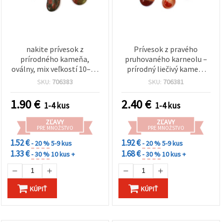
nakite prívesok z
Prívesok z pravého
prírodného kameňa,
pruhovaného karneolu –
oválny, mix veľkostí 10–20
prírodný liečivý kameň,
× 18–32 mm, na DIY
mix veľkostí 10-22 x 12-28
SKU:
706383
SKU:
706381
náhrdelníky a výrobu
mm
šperkov
1.90
€
2.40
€
1-4 kus
1-4 kus
ZĽAVY
ZĽAVY
PRE MNOŽSTVO
PRE MNOŽSTVO
1.52 €
1.92 €
- 20 %
5-9 kus
- 20 %
5-9 kus
1.33 €
1.68 €
- 30 %
10 kus +
- 30 %
10 kus +
KÚPIŤ
KÚPIŤ