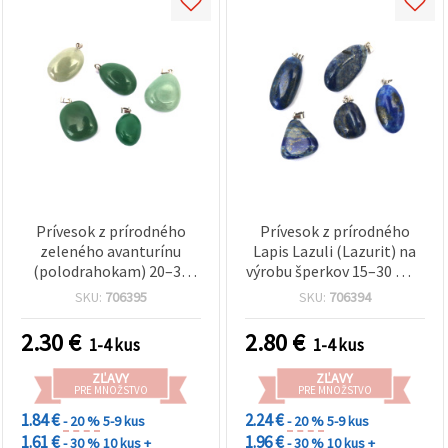
Prívesok z prírodného
Prívesok z prírodného
zeleného avanturínu
Lapis Lazuli (Lazurit) na
(polodrahokam) 20–30
výrobu šperkov 15–30 mm
mm
– mix
SKU:
706395
SKU:
706394
2.30
€
2.80
€
1-4 kus
1-4 kus
ZĽAVY
ZĽAVY
PRE MNOŽSTVO
PRE MNOŽSTVO
1.84 €
2.24 €
- 20 %
5-9 kus
- 20 %
5-9 kus
1.61 €
1.96 €
- 30 %
10 kus +
- 30 %
10 kus +