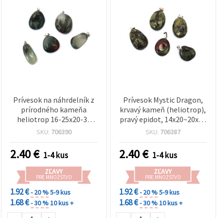
Prívesok na náhrdelník z
Prívesok Mystic Dragon,
prírodného kameňa
krvavý kameň (heliotrop),
heliotrop 16-25x20-30
pravý epidot, 14x20~20x28
mm
mm
SKU:
706390
SKU:
706387
2.40
€
2.40
€
1-4 kus
1-4 kus
ZĽAVY
ZĽAVY
PRE MNOŽSTVO
PRE MNOŽSTVO
1.92 €
1.92 €
- 20 %
5-9 kus
- 20 %
5-9 kus
1.68 €
1.68 €
- 30 %
10 kus +
- 30 %
10 kus +