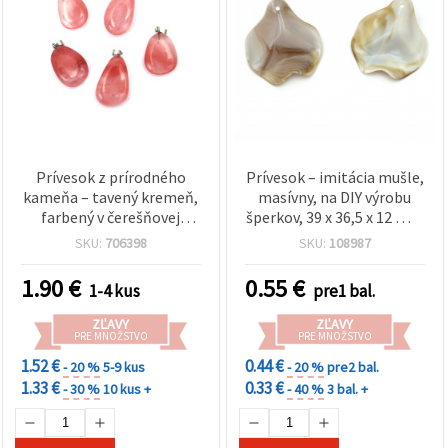
Prívesok z prírodného
Prívesok – imitácia mušle,
kameňa – tavený kremeň,
masívny, na DIY výrobu
farbený v čerešňovej
šperkov, 39 x 36,5 x 12 mm
farbe, 14–20 x 22–27 mm
– 5 ks
SKU:
706398
SKU:
108987
1.90
€
0.55
€
1-4 kus
pre1 bal.
ZĽAVY
ZĽAVY
PRE MNOŽSTVO
PRE MNOŽSTVO
1.52 €
0.44 €
- 20 %
5-9 kus
- 20 %
pre2 bal.
1.33 €
0.33 €
- 30 %
10 kus +
- 40 %
3 bal. +