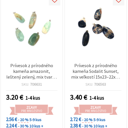
Prívesok z prírodného
Prívesok z prírodného
kameňa amazonit,
kameňa Sodalit Sunset,
leštený zelený, mix tvarov
mix veľkostí 15x23–22x33
13–27 × 30–45 mm, s
mm
SKU:
706631
SKU:
706563
očkom z kovovej zliatiny
3.20
€
3.40
€
1-4 kus
1-4 kus
ZĽAVY
ZĽAVY
PRE MNOŽSTVO
PRE MNOŽSTVO
2.56 €
2.72 €
- 20 %
5-9 kus
- 20 %
5-9 kus
2.24 €
2.38 €
- 30 %
10 kus +
- 30 %
10 kus +