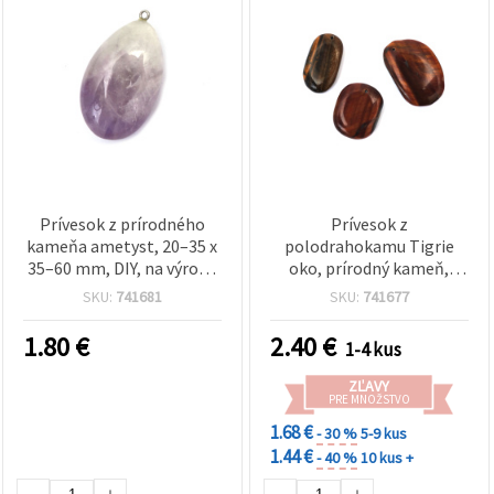
Prívesok z prírodného
Prívesok z
kameňa ametyst, 20–35 x
polodrahokamu Tigrie
35–60 mm, DIY, na výrobu
oko, prírodný kameň,
šperkov, mix
20±30 x 28±40 mm
SKU:
741681
SKU:
741677
1.80
€
2.40
€
1-4 kus
ZĽAVY
PRE MNOŽSTVO
1.68 €
- 30 %
5-9 kus
1.44 €
- 40 %
10 kus +