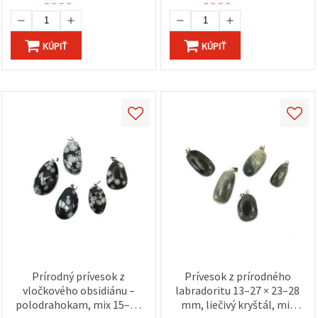
KÚPIŤ
KÚPIŤ
Prírodný prívesok z
Prívesok z prírodného
vločkového obsidiánu –
labradoritu 13–27 × 23–28
polodrahokam, mix 15–25
mm, liečivý kryštál, mix