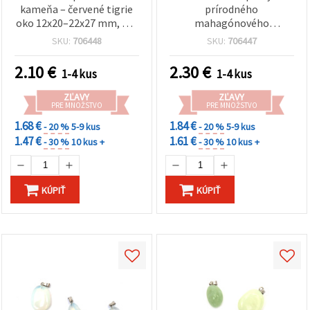
kameňa – červené tigrie
prírodného
oko 12x20–22x27 mm, pre
mahagónového
DIY náhrdelníky a výrobu
obsidiánu, mix 12–20 mm
SKU:
706448
SKU:
706447
šperkov
× 20–28 mm
2.10
€
2.30
€
1-4 kus
1-4 kus
ZĽAVY
ZĽAVY
PRE MNOŽSTVO
PRE MNOŽSTVO
1.68 €
1.84 €
- 20 %
5-9 kus
- 20 %
5-9 kus
1.47 €
1.61 €
- 30 %
10 kus +
- 30 %
10 kus +
KÚPIŤ
KÚPIŤ