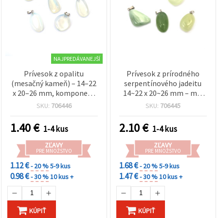
NAJPREDÁVANEJŠÍ
Prívesok z opalitu
Prívesok z prírodného
(mesačný kameň) – 14–22
serpentínového jadeitu
x 20–26 mm, komponent
14~22 x 20~26 mm – mix
na šperky z minerálov,
veľkostí
SKU:
706446
SKU:
706445
mix
1.40
€
2.10
€
1-4 kus
1-4 kus
ZĽAVY
ZĽAVY
PRE MNOŽSTVO
PRE MNOŽSTVO
1.12 €
1.68 €
- 20 %
5-9 kus
- 20 %
5-9 kus
0.98 €
1.47 €
- 30 %
10 kus +
- 30 %
10 kus +
KÚPIŤ
KÚPIŤ