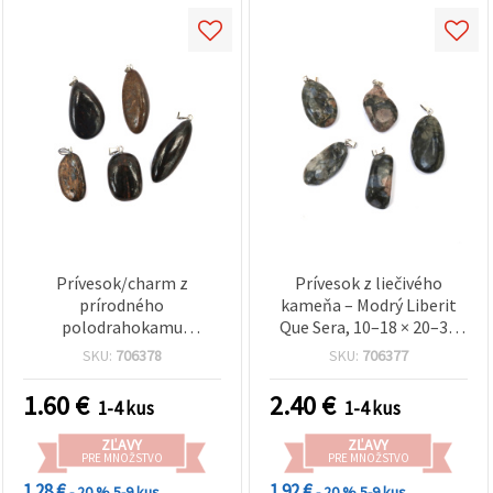
Prívesok/charm z
Prívesok z liečivého
prírodného
kameňa – Modrý Liberit
polodrahokamu
Que Sera, 10–18 × 20–30
BRONZIT, mix 9~20 x
mm (mix veľkostí)
SKU:
706378
SKU:
706377
18~26 mm
1.60
€
2.40
€
1-4 kus
1-4 kus
ZĽAVY
ZĽAVY
PRE MNOŽSTVO
PRE MNOŽSTVO
1.28 €
1.92 €
- 20 %
5-9 kus
- 20 %
5-9 kus