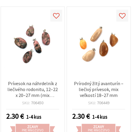
Prívesok na náhrdelník z
Prírodný žltý avanturín –
liečivého rodonitu, 12–22
liečivý prívesok, mix
x 20–27 mm (mix
veľkostí 18–27 mm
rozmerov)
SKU:
706450
SKU:
706449
2.30
€
2.30
€
1-4 kus
1-4 kus
ZĽAVY
ZĽAVY
PRE MNOŽSTVO
PRE MNOŽSTVO