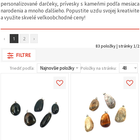
obsah a
personalizované darčeky, prívesky s kameňmi podľa mesiaca
reklamu, aj
narodenia a mnoho ďalšieho. Popustite uzdu svojej kreativite
s pomocou
a využite skvelé veľkoobchodné ceny!
našich
partnerov
pre
analytiku a
marketing.
‹
1
2
›
Môžete
83 položky | stránky 1/2
súhlasiť s
FILTRE
používaním
všetkých
súborov
Triediť podľa:
Položky na stránku:
cookie
kliknutím
na "Prijať
všetky!"
Alebo
môžete
uviesť svoje
preferencie
v
Nastaveniach
výberom
daného
typu
súborov