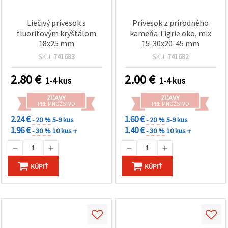
Liečivý prívesok s
Prívesok z prírodného
fluoritovým kryštálom
kameňa Tigrie oko, mix
18x25 mm
15-30x20-45 mm
SKU:
741683
SKU:
741682
2.80
€
2.00
€
1-4 kus
1-4 kus
ZĽAVY
ZĽAVY
PRE MNOŽSTVO
PRE MNOŽSTVO
2.24 €
1.60 €
- 20 %
5-9 kus
- 20 %
5-9 kus
1.96 €
1.40 €
- 30 %
10 kus +
- 30 %
10 kus +
KÚPIŤ
KÚPIŤ