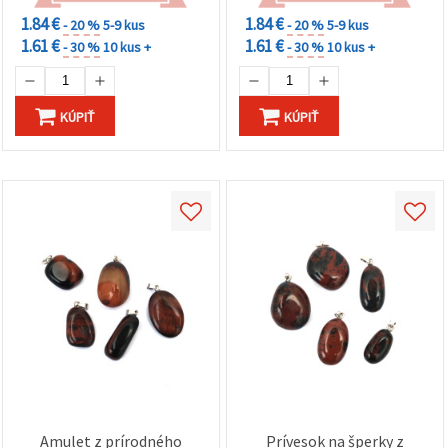
1.84 €
1.84 €
- 20 %
5-9 kus
- 20 %
5-9 kus
1.61 €
1.61 €
- 30 %
10 kus +
- 30 %
10 kus +
KÚPIŤ
KÚPIŤ
Amulet z prírodného
Prívesok na šperky z