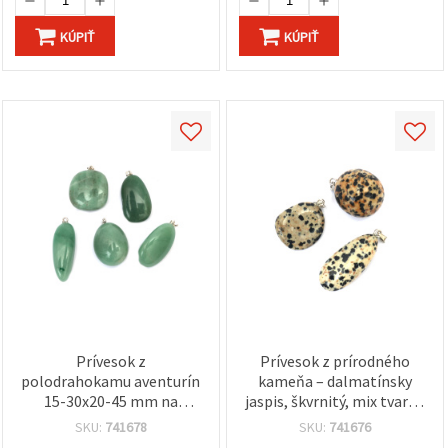
KÚPIŤ
KÚPIŤ
Prívesok z
Prívesok z prírodného
polodrahokamu aventurín
kameňa – dalmatínsky
15-30x20-45 mm na
jaspis, škvrnitý, mix tvarov
výrobu šperkov
(ovál/okrúhly/slza), cca
SKU:
741678
SKU:
741676
15–25 x 25–40 mm, šlupňa