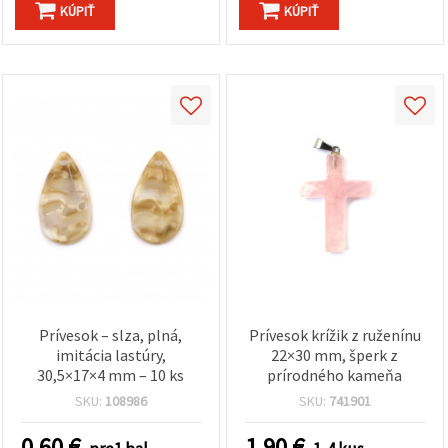
KÚPIŤ
KÚPIŤ
Prívesok – slza, plná,
Prívesok krížik z ruženínu
imitácia lastúry,
22×30 mm, šperk z
30,5×17×4 mm – 10 ks
prírodného kameňa
SKU:
108986
SKU:
741901
0.60
€
1.90
€