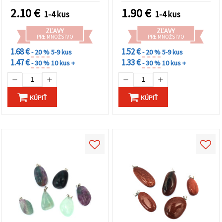
2.10
€
1.90
€
1-4 kus
1-4 kus
ZĽAVY
ZĽAVY
PRE MNOŽSTVO
PRE MNOŽSTVO
1.68 €
1.52 €
- 20 %
5-9 kus
- 20 %
5-9 kus
1.47 €
1.33 €
- 30 %
10 kus +
- 30 %
10 kus +
KÚPIŤ
KÚPIŤ