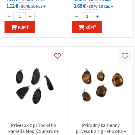
1.12 €
1.68 €
- 30 %
10 kus +
- 30 %
10 kus +
KÚPIŤ
KÚPIŤ
Prívesok z prírodného
Prírodný kamenný
kameňa Modrý Sunstone
prívesok z tigrieho oka –