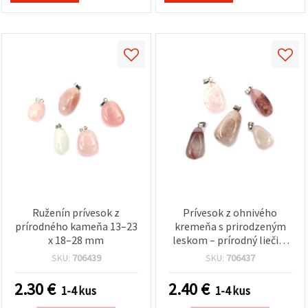
Ruženín prívesok z
Prívesok z ohnivého
prírodného kameňa 13–23
kremeňa s prirodzeným
x 18–28 mm
leskom – prírodný liečivý
minerál, mix 12–18 x 22–
SKU:
706439
SKU:
706437
28 mm
2.30
€
2.40
€
1-4 kus
1-4 kus