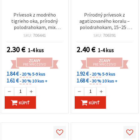
cookie a
kliknutím
na tlačidlo
Prívesok z modrého
Prírodný prívesok z
"Uložiť"
tigrieho oka, prírodný
agatizovaného koralu –
polodrahokam, mix
polodrahokam, 15~25 x
Prijať
veľkostí 12-23x20-32 mm
22~30 mm
SKU:
706441
SKU:
706391
všetko
2.30
€
2.40
€
1-4 kus
1-4 kus
Nastavenia
ZĽAVY
ZĽAVY
PRE MNOŽSTVO
PRE MNOŽSTVO
1.84 €
1.92 €
- 20 %
5-9 kus
- 20 %
5-9 kus
1.61 €
1.68 €
- 30 %
10 kus +
- 30 %
10 kus +
KÚPIŤ
KÚPIŤ