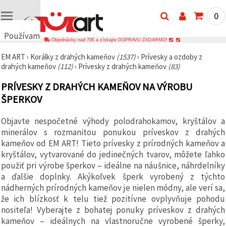
0
Používame
Objednávky nad 70€ a získajte DOPRAVU ZADARMO!
cookies
EM ART
›
Korálky z drahých kameňov
(1537)
›
Prívesky a ozdoby z
🍪
drahých kameňov
(112)
›
Prívesky z drahých kameňov
(83)
Používame
cookies a
PRÍVESKY Z DRAHÝCH KAMEŇOV NA VÝROBU
podobné
technológie,
ŠPERKOV
aby sme
zabezpečili
správne
Objavte nespočetné výhody polodrahokamov, kryštálov a
fungovanie
minerálov s rozmanitou ponukou príveskov z drahých
webovej
stránky,
kameňov od EM ART! Tieto prívesky z prírodných kameňov a
zlepšili váš
kryštálov, vytvarované do jedinečných tvarov, môžete ľahko
používateľský
použiť pri výrobe šperkov – ideálne na náušnice, náhrdelníky
zážitok a s
vaším
a ďalšie doplnky. Akýkoľvek šperk vyrobený z týchto
súhlasom
nádherných prírodných kameňov je nielen módny, ale verí sa,
analyzovali
že ich blízkosť k telu tiež pozitívne ovplyvňuje pohodu
návštevnosť
a
nositeľa! Vyberajte z bohatej ponuky príveskov z drahých
zobrazovali
kameňov – ideálnych na vlastnoručne vyrobené šperky,
relevantnejší