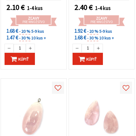
v striebornej farbe
2.10
€
2.40
€
1-4 kus
1-4 kus
ZĽAVY
ZĽAVY
PRE MNOŽSTVO
PRE MNOŽSTVO
1.68 €
1.92 €
- 20 %
5-9 kus
- 20 %
5-9 kus
1.47 €
1.68 €
- 30 %
10 kus +
- 30 %
10 kus +
KÚPIŤ
KÚPIŤ