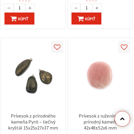
KÚPIŤ
KÚPIŤ
Prívesok z prírodného
Prívesok z ruženínu –
kameňa Pyrit – liečivý
prírodný kameň,
kryštál 15x25x27x37 mm
42x48±52x6 mm