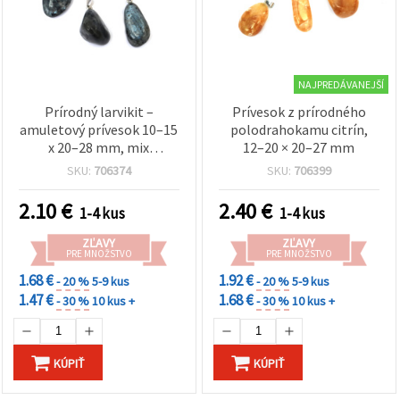
NAJPREDÁVANEJŠÍ
Prírodný larvikit –
Prívesok z prírodného
amuletový prívesok 10–15
polodrahokamu citrín,
x 20–28 mm, mix
12–20 × 20–27 mm
rozmerov, na výrobu
SKU:
706374
SKU:
706399
šperkov
2.10
€
2.40
€
1-4 kus
1-4 kus
ZĽAVY
ZĽAVY
PRE MNOŽSTVO
PRE MNOŽSTVO
1.68 €
1.92 €
- 20 %
5-9 kus
- 20 %
5-9 kus
1.47 €
1.68 €
- 30 %
10 kus +
- 30 %
10 kus +
KÚPIŤ
KÚPIŤ