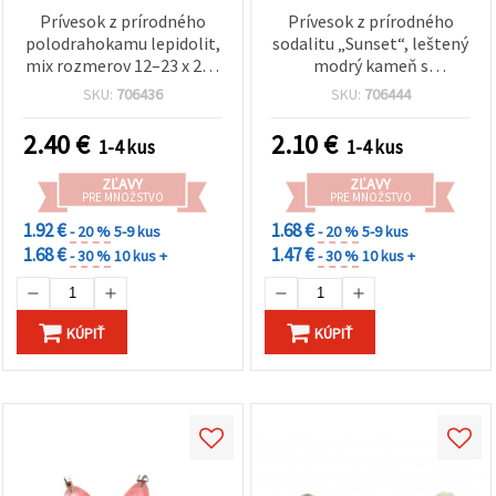
Prívesok z prírodného
Prívesok z prírodného
polodrahokamu lepidolit,
sodalitu „Sunset“, leštený
mix rozmerov 12–23 x 22–
modrý kameň s
28 mm
bielo‑oranžovým
SKU:
706436
SKU:
706444
žilkovaním, 14–23 × 22–28
mm, mix tvarov
2.40
€
2.10
€
1-4 kus
1-4 kus
ovál/kvapka, očko v
striebornej farbe,
ZĽAVY
ZĽAVY
prívesok na náhrdelník
PRE MNOŽSTVO
PRE MNOŽSTVO
pre DIY výrobu šperkov
1.92 €
1.68 €
- 20 %
5-9 kus
- 20 %
5-9 kus
1.68 €
1.47 €
- 30 %
10 kus +
- 30 %
10 kus +
KÚPIŤ
KÚPIŤ