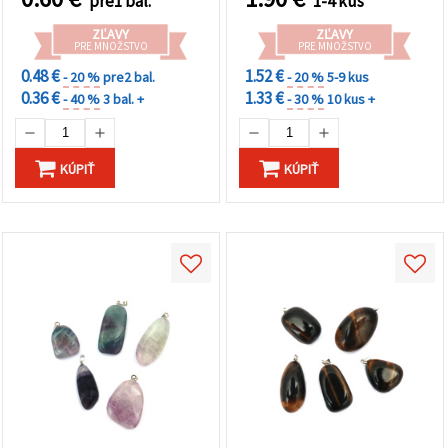
pre1 bal.
1-4 kus
ZĽAVY
ZĽAVY
PRE MNOŽSTVO
PRE MNOŽSTVO
0.48 €
1.52 €
- 20 %
pre2 bal.
- 20 %
5-9 kus
0.36 €
1.33 €
- 40 %
3 bal. +
- 30 %
10 kus +
KÚPIŤ
KÚPIŤ