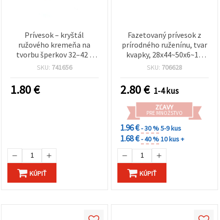
Prívesok – kryštál
Fazetovaný prívesok z
ružového kremeňa na
prírodného ruženínu, tvar
tvorbu šperkov 32–42 x
kvapky, 28x44~50x6~12
48–70 mm
mm
SKU:
741656
SKU:
706628
1.80
€
2.80
€
1-4 kus
ZĽAVY
PRE MNOŽSTVO
1.96 €
- 30 %
5-9 kus
1.68 €
- 40 %
10 kus +
KÚPIŤ
KÚPIŤ