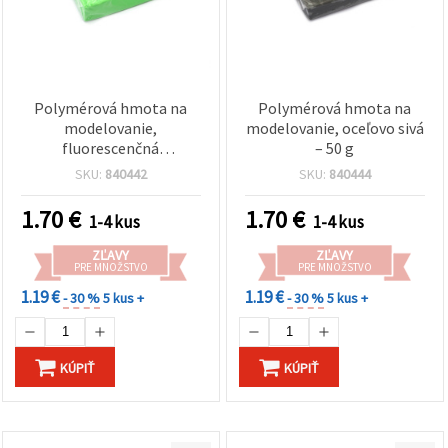
Polymérová hmota na
Polymérová hmota na
modelovanie,
modelovanie, oceľovo sivá
fluorescenčná
– 50 g
svetlozelená – 50 g
SKU:
840442
SKU:
840444
1.70
€
1.70
€
1-4 kus
1-4 kus
ZĽAVY
ZĽAVY
PRE MNOŽSTVO
PRE MNOŽSTVO
1.19 €
1.19 €
- 30 %
5 kus +
- 30 %
5 kus +
KÚPIŤ
KÚPIŤ