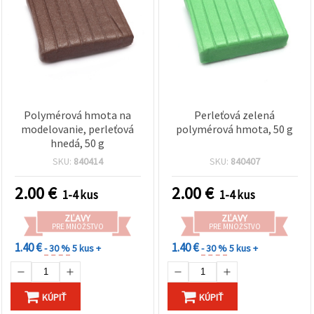
Polymérová hmota na
Perleťová zelená
modelovanie, perleťová
polymérová hmota, 50 g
hnedá, 50 g
SKU:
840414
SKU:
840407
2.00
€
2.00
€
1-4 kus
1-4 kus
ZĽAVY
ZĽAVY
PRE MNOŽSTVO
PRE MNOŽSTVO
1.40 €
1.40 €
- 30 %
5 kus +
- 30 %
5 kus +
KÚPIŤ
KÚPIŤ