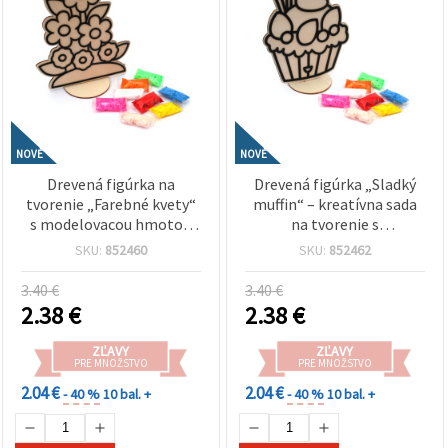
NOVÉ
NOVÉ
Drevená figúrka na
Drevená figúrka „Sladký
tvorenie „Farebné kvety“
muffin“ – kreatívna sada
s modelovacou hmotou
na tvorenie s
na vzduchu schnúca –
modelovacou hmotou na
SKU:
852460
SKU:
852462
kreatívna sada pre deti na
vzduchu schnúcou, DIY
hobby tvorenie a DIY
dekorovanie pre deti
3.40 €
3.40 €
dekorovanie
2.38
€
2.38
€
ZĽAVY
ZĽAVY
PRE MNOŽSTVO
PRE MNOŽSTVO
2.04 €
2.04 €
- 40 %
10 bal. +
- 40 %
10 bal. +