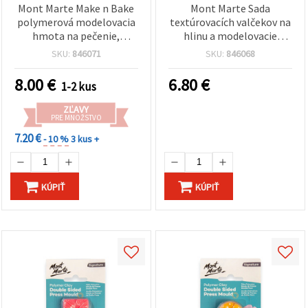
Mont Marte Make n Bake
Mont Marte Sada
polymerová modelovacia
textúrovacích valčekov na
hmota na pečenie,
hlinu a modelovacie
modrozelená teal, 400 g
hmoty, 5 ks – 4 jedinečné
SKU:
846071
SKU:
846068
vzory
8.00
€
6.80
€
1-2 kus
ZĽAVY
PRE MNOŽSTVO
7.20 €
- 10 %
3 kus +
KÚPIŤ
KÚPIŤ