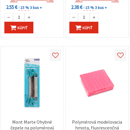
2.55 €
2.38 €
- 15 %
3 kus +
- 15 %
3 kus +
KÚPIŤ
KÚPIŤ
Mont Marte Ohybné
Polymérová modelovacia
čepele na polymérovú
hmota, fluorescenčná