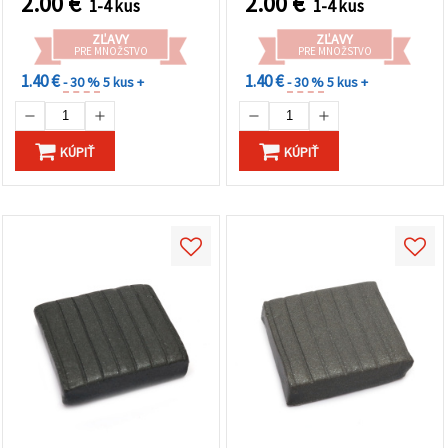
2.00
€
2.00
€
1-4 kus
1-4 kus
ZĽAVY
ZĽAVY
PRE MNOŽSTVO
PRE MNOŽSTVO
1.40 €
1.40 €
- 30 %
5 kus +
- 30 %
5 kus +
KÚPIŤ
KÚPIŤ