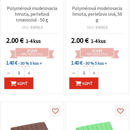
Polymérová modelovacia
Polymérová modelovacia
hmota, perleťová
hmota, perleťovo sivá, 50
tmavosivá - 50 g
g
SKU:
840416
SKU:
840415
2.00
€
2.00
€
1-4 kus
1-4 kus
ZĽAVY
ZĽAVY
PRE MNOŽSTVO
PRE MNOŽSTVO
1.40 €
1.40 €
- 30 %
5 kus +
- 30 %
5 kus +
KÚPIŤ
KÚPIŤ