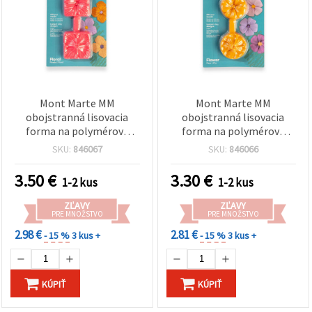
Mont Marte MM
Mont Marte MM
obojstranná lisovacia
obojstranná lisovacia
forma na polymérovú
forma na polymérovú
hmotu, kvetinový motív,
hmotu – kvet, 35×34×10
SKU:
846067
SKU:
846066
35x34x10 mm
mm
3.50
€
3.30
€
1-2 kus
1-2 kus
ZĽAVY
ZĽAVY
PRE MNOŽSTVO
PRE MNOŽSTVO
2.98 €
2.81 €
- 15 %
3 kus +
- 15 %
3 kus +
KÚPIŤ
KÚPIŤ