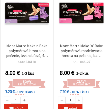
Mont Marte Make n Bake
Mont Marte Make ’n’ Bake
polymérová hmota na
polymérová modelovacia
pečenie, levanduľová, 400
hmota na pečenie, baby
g
ružová, 400 g
SKU:
846128
SKU:
846127
8.00
€
8.00
€
1-2 kus
1-2 kus
ZĽAVY
ZĽAVY
PRE MNOŽSTVO
PRE MNOŽSTVO
7.20 €
7.20 €
- 10 %
3 kus +
- 10 %
3 kus +
KÚPIŤ
KÚPIŤ