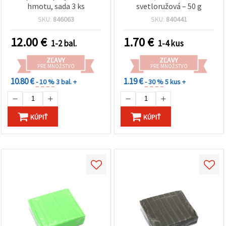
hmotu, sada 3 ks
svetloružová – 50 g
SKU:
846063
SKU:
840441
12.00
€
1.70
€
1-2 bal.
1-4 kus
ZĽAVY
ZĽAVY
PRE MNOŽSTVO
PRE MNOŽSTVO
10.80 €
1.19 €
- 10 %
3 bal. +
- 30 %
5 kus +
KÚPIŤ
KÚPIŤ