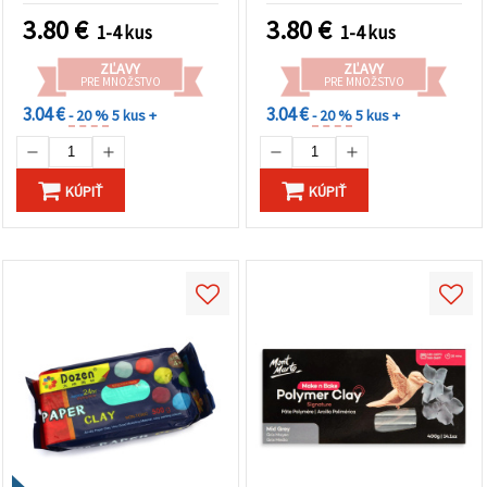
ľahko tvarovateľná –
modelovanie, tvorenie,
3.80
€
3.80
€
1-4 kus
1-4 kus
ideálna na kreatívne
školské projekty a DIY
modelovanie, sochárstvo,
kreatívne práce
ZĽAVY
ZĽAVY
výtvarné projekty a DIY
PRE MNOŽSTVO
PRE MNOŽSTVO
tvorenie
3.04 €
3.04 €
- 20 %
5 kus +
- 20 %
5 kus +
KÚPIŤ
KÚPIŤ