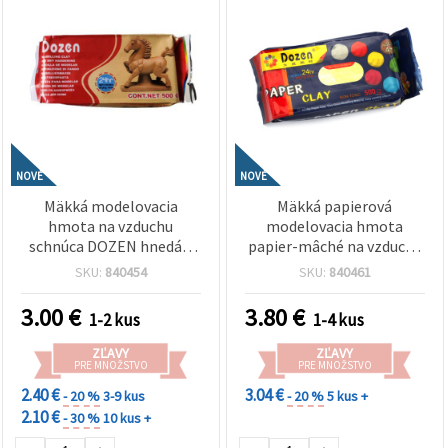
NOVÉ
NOVÉ
Mäkká modelovacia
Mäkká papierová
hmota na vzduchu
modelovacia hmota
schnúca DOZEN hnedá –
papier-mâché na vzduchu
500 g – hladká, flexibilná a
schnúca (12 ks) žltá – 500
SKU:
840454
SKU:
840461
ľahko tvarovateľná –
g – hladká, ľahká a ľahko
ideálna na modelovanie,
tvarovateľná – ideálna na
3.00
€
3.80
€
1-2 kus
1-4 kus
školské výtvarné potreby
kreatívne sochárstvo,
a kreatívne DIY projekty
výtvarné projekty a DIY
ZĽAVY
ZĽAVY
tvorenie
PRE MNOŽSTVO
PRE MNOŽSTVO
2.40 €
3.04 €
- 20 %
3-9 kus
- 20 %
5 kus +
2.10 €
- 30 %
10 kus +