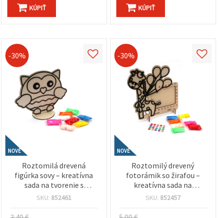
KÚPIŤ
KÚPIŤ
-30%
-30%
NOVÉ
NOVÉ
Roztomilá drevená
Roztomilý drevený
figúrka sovy – kreatívna
fotorámik so žirafou –
sada na tvorenie s
kreatívna sada na
modelovacou hmotou na
tvorenie pre deti so
SKU:
852461
SKU:
852457
vzduchu schnúcu, ideálne
samotvrdnúcou
pre deti na DIY
modelovacou hmotou a
3.40 €
5.00 €