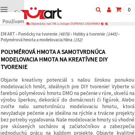
0
Používame
Objednávky nad 70€ a získajte DOPRAVU ZADARMO!
cookies
EM ART
›
Pomôcky na tvorenie
(4878)
›
Hobby a tvorenie
(1445)
›
🍪
Polymérová hmota a modelovacia hlina
(152)
Používame
cookies a
POLYMÉROVÁ HMOTA A SAMOTVRDNÚCA
podobné
technológie,
MODELOVACIA HMOTA NA KREATÍVNE DIY
aby sme
zabezpečili
TVORENIE
správne
fungovanie
Objavte kreatívny potenciál s našou širokou ponukou
webovej
stránky,
modelovacích hmôt, ideálnych pre DIY tvorenie! Vyberte si
zlepšili váš
farebnú polymérovú hmotu DMO na pečenie v rúre, skvelú na
používateľský
výrobu šperkov, dekorácií do domácnosti či figúrok. Alebo
zážitok a s
vaším
zvoľte našu samotvrdnúcu modelovaciu hmotu, ktorá
súhlasom
nevyžaduje pečenie a je ideálna na rýchle a trvácne projekty
analyzovali
návštevnosť
bez potreby vypaľovania. Naše modelovacie hmoty sú vhodné
a
pre skúsených sochárov aj začiatočníkov a zabezpečia
zobrazovali
jednoduchú prácu na každom projekte. Objavte kvalitné
relevantnejší