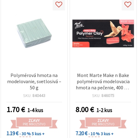
Polymérová hmota na
Mont Marte Make n Bake
modelovanie, svetlosivá –
polymérová modelovacia
50 g
hmota na pečenie, 400 g –
šarlátová
SKU:
840443
SKU:
846075
1.70
€
8.00
€
1-4 kus
1-2 kus
ZĽAVY
ZĽAVY
PRE MNOŽSTVO
PRE MNOŽSTVO
1.19 €
7.20 €
- 30 %
5 kus +
- 10 %
3 kus +