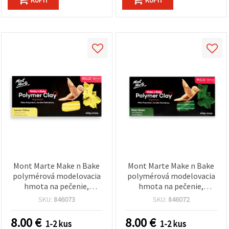
Mont Marte Make n Bake
Mont Marte Make n Bake
polymérová modelovacia
polymérová modelovacia
hmota na pečenie,
hmota na pečenie,
citrónovo žltá, 400 g
základná zelená, 400 g
SKU:
846073
SKU:
846072
8.00
€
8.00
€
1-2 kus
1-2 kus