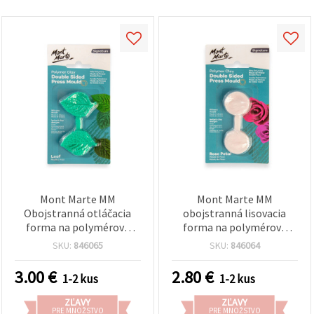
Mont Marte MM
Mont Marte MM
Obojstranná otláčacia
obojstranná lisovacia
forma na polymérovú
forma na polymérovú
hmotu, tvar listu,
hmotu, tvar lupienka
SKU:
846065
SKU:
846064
35x34x10 mm
ruže, 35x34x10 mm
3.00
€
2.80
€
1-2 kus
1-2 kus
ZĽAVY
ZĽAVY
PRE MNOŽSTVO
PRE MNOŽSTVO