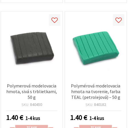
Polymerová modelovacia
Polymérová modelovacia
hmota, sivá s trblietkami,
hmota na tvorenie, farba
50 g
TEAL (petrolejová) – 50 g
SKU:
840450
SKU:
840182
1.40
€
1.40
€
1-4 kus
1-4 kus
ZĽAVY
ZĽAVY