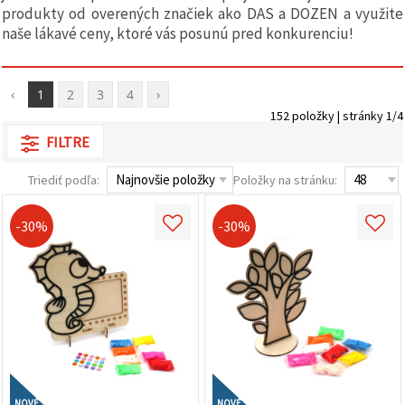
obsah a
produkty od overených značiek ako DAS a DOZEN a využite
reklamu, aj
naše lákavé ceny, ktoré vás posunú pred konkurenciu!
s pomocou
našich
partnerov
pre
‹
1
2
3
4
›
analytiku a
marketing.
152 položky | stránky 1/4
Môžete
FILTRE
súhlasiť s
používaním
všetkých
Triediť podľa:
Položky na stránku:
súborov
cookie
kliknutím
-30%
-30%
na "Prijať
všetky!"
Alebo
môžete
uviesť svoje
preferencie
v
Nastaveniach
výberom
daného
typu
súborov
NOVÉ
NOVÉ