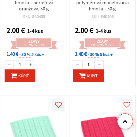
hmota – perleťová
polymérová modelovacia
oranžová, 50 g
hmota – 50 g
SKU:
840405
SKU:
840406
2.00
€
2.00
€
1-4 kus
1-4 kus
ZĽAVY
ZĽAVY
PRE MNOŽSTVO
PRE MNOŽSTVO
1.40 €
1.40 €
- 30 %
5 kus +
- 30 %
5 kus +
KÚPIŤ
KÚPIŤ