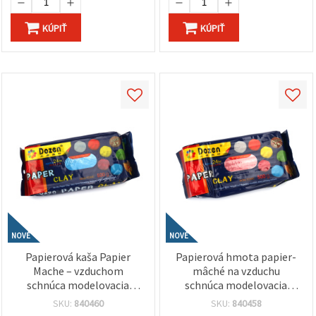
KÚPIŤ
KÚPIŤ
NOVÉ
NOVÉ
Papierová kaša Papier
Papierová hmota papier-
Mache – vzduchom
mâché na vzduchu
schnúca modelovacia
schnúca modelovacia
hmota DOZEN modrá –
hmota – DOZEN, ružová,
SKU:
840460
SKU:
840458
500 g – ľahká, hladká a
500 g – ideálna na