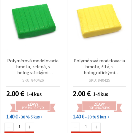
Polymérová modelovacia
Polymérová modelovacia
hmota, zelená, s
hmota, žltá, s
holografickými
holografickými
brokátovými trblietkami,
trblietkami – 50 g
SKU:
840426
SKU:
840425
50 g
2.00
€
2.00
€
1-4 kus
1-4 kus
ZĽAVY
ZĽAVY
PRE MNOŽSTVO
PRE MNOŽSTVO
1.40 €
1.40 €
- 30 %
5 kus +
- 30 %
5 kus +