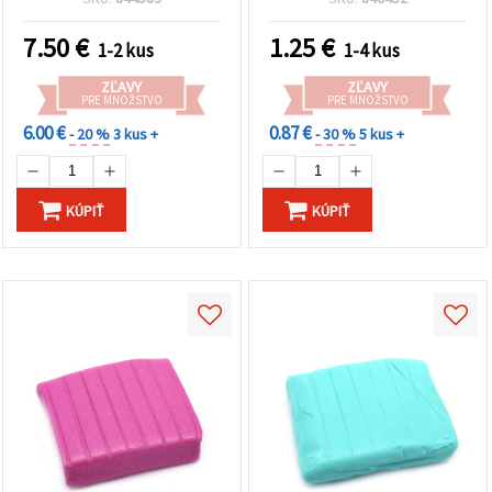
7.50
€
1.25
€
1-2 kus
1-4 kus
ZĽAVY
ZĽAVY
PRE MNOŽSTVO
PRE MNOŽSTVO
6.00 €
0.87 €
- 20 %
3 kus +
- 30 %
5 kus +
KÚPIŤ
KÚPIŤ