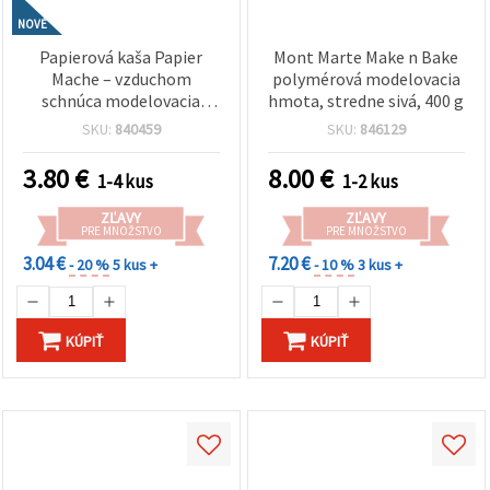
NOVÉ
Papierová kaša Papier
Mont Marte Make n Bake
Mache – vzduchom
polymérová modelovacia
schnúca modelovacia
hmota, stredne sivá, 400 g
hmota DOZEN zelená –
SKU:
840459
SKU:
846129
500 g – hladká, ľahká a
ľahko tvarovateľná,
3.80
€
8.00
€
1-4 kus
1-2 kus
ideálna na kreatívne
sochárstvo, výtvarné
ZĽAVY
ZĽAVY
projekty a DIY tvorenie
PRE MNOŽSTVO
PRE MNOŽSTVO
3.04 €
7.20 €
- 20 %
5 kus +
- 10 %
3 kus +
KÚPIŤ
KÚPIŤ