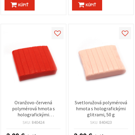
KÚPIŤ
KÚPIŤ
Oranžovo-červená
Svetloružová polymérová
polymérová hmota s
hmota s holografickými
holografickými
glitrami, 50 g
trblietkami, 50 g
SKU:
840424
SKU:
840423