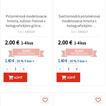
Polymérová modelovacia
Svetlomodrá polymérová
hmota, ružovo-fialová s
modelovacia hmota s
holografickými glitrami -
holografickými
50 g
trblietkami, 50 g
SKU:
840428
SKU:
840427
2.00
€
2.00
€
1-4 kus
1-4 kus
ZĽAVY
ZĽAVY
PRE MNOŽSTVO
PRE MNOŽSTVO
1.40 €
1.40 €
- 30 %
5 kus +
- 30 %
5 kus +
KÚPIŤ
KÚPIŤ