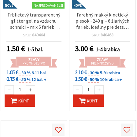
NAJPREDÁVANEJŠÍ
NOVÉ
NOVÉ
Trblietavý transparentný
Farebný mäkký kinetický
glitter gél na vzduchu
piesok ~240 g – 6 žiarivých
schnúci – mix 6 farieb x
farieb, ideálny pre detské
~30 g, ideálny na detské
hranie, senzorické
SKU:
840464
SKU:
840463
tvorenie, dekorácie a
aktivity a kreatívne DIY
kreatívne DIY hobby
tvorenie
1.50
€
3.00
€
1-5 bal.
1-4 krabica
projekty
ZĽAVY
ZĽAVY
PRE MNOŽSTVO
PRE MNOŽSTVO
1.05 €
2.10 €
- 30 %
6-11 bal.
- 30 %
5-9 krabica
0.75 €
1.50 €
- 50 %
12 bal. +
- 50 %
10 krabica +
KÚPIŤ
KÚPIŤ