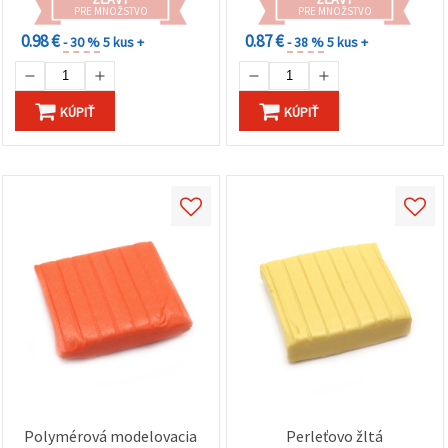
PRE MNOŽSTVO
PRE MNOŽSTVO
0.98 €
0.87 €
- 30 %
5 kus +
- 38 %
5 kus +
KÚPIŤ
KÚPIŤ
Polymérová modelovacia
Perleťovo žltá