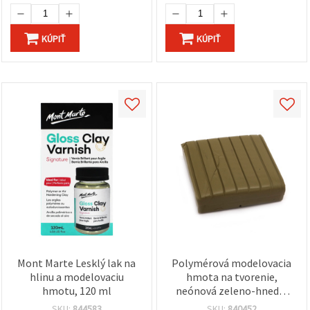
KÚPIŤ
KÚPIŤ
Mont Marte Lesklý lak na
Polymérová modelovacia
hlinu a modelovaciu
hmota na tvorenie,
hmotu, 120 ml
neónová zeleno-hnedá,
50 g
SKU:
844583
SKU:
840452