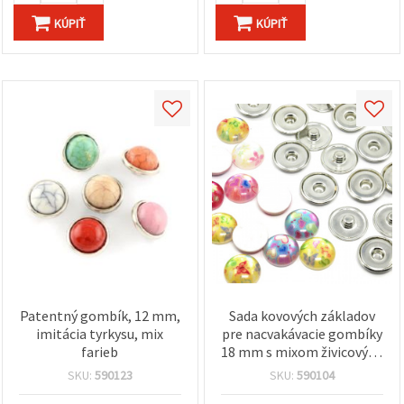
KÚPIŤ
KÚPIŤ
Patentný gombík, 12 mm,
Sada kovových základov
imitácia tyrkysu, mix
pre nacvakávacie gombíky
farieb
18 mm s mixom živicových
kabošonov
SKU:
590123
SKU:
590104