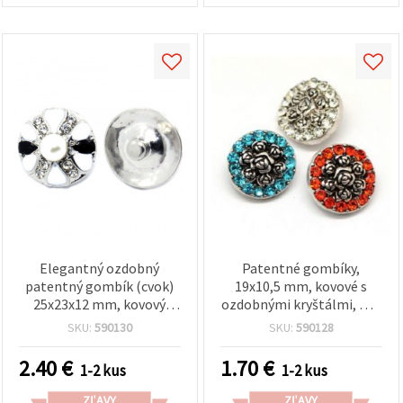
Elegantný ozdobný
Patentné gombíky,
patentný gombík (cvok)
19x10,5 mm, kovové s
25x23x12 mm, kovový
ozdobnými kryštálmi, mix
základ v striebornej farbe
farieb
SKU:
590130
SKU:
590128
s perlou a vsadenými
kryštálmi, mix farieb
2.40
€
1.70
€
1-2 kus
1-2 kus
ZĽAVY
ZĽAVY