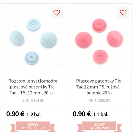
Roztomilé svetlomodré
Plastové patentky Tic-
plastové patentky Tic-
Tac 12 mm T5, ružové –
Tac – T5, 12 mm, 20 ks –
balenie 20 ks
ideálne na kreatívne šitie,
SKU:
590191
SKU:
590187
detské oblečenie a
handmade DIY tvorenie
0.90
€
0.90
€
1-2 bal.
1-2 bal.
ZĽAVY
ZĽAVY
PRE MNOŽSTVO
PRE MNOŽSTVO