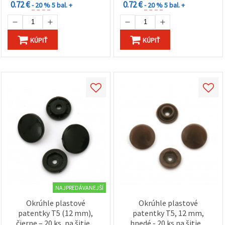
0.72 €
0.72 €
- 20 %
5 bal. +
- 20 %
5 bal. +
KÚPIŤ
KÚPIŤ
NAJPREDÁVANEJŠÍ
Okrúhle plastové
Okrúhle plastové
patentky T5 (12 mm),
patentky T5, 12 mm,
čierne – 20 ks, na šitie a
hnedé - 20 ks na šitie a