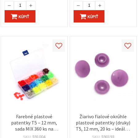
KÚPIŤ
KÚPIŤ
Farebné plastové
Žiarivo fialové okrúhle
patentky T5 – 12 mm,
plastové patentky (druky)
sada MIX 360 ks na
T5, 12 mm, 20 ks – ideálne
kreatívne šitie a tvorenie
na kreatívne šitie, detské
SKU:
591004
SKU:
590193