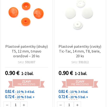
Plastové patentky (druky)
Plastové patentky (cvoky)
T5, 12 mm, tmavo
Tic-Tac, 14 mm, T8, biele,
oranžové – 20 ks
20 ks
SKU:
591007
SKU:
591012
0.90
€
0.90
€
1-2 bal.
1-2 bal.
ZĽAVY
ZĽAVY
PRE MNOŽSTVO
PRE MNOŽSTVO
0.81 €
0.81 €
- 10 %
3-4 bal.
- 10 %
3-4 bal.
0.72 €
0.72 €
- 20 %
5 bal. +
- 20 %
5 bal. +