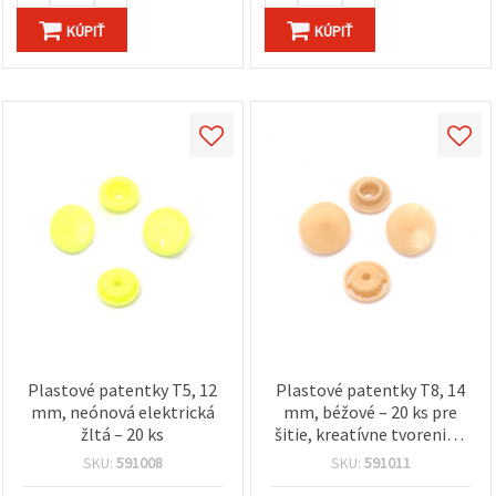
KÚPIŤ
KÚPIŤ
Plastové patentky T5, 12
Plastové patentky T8, 14
mm, neónová elektrická
mm, béžové – 20 ks pre
žltá – 20 ks
šitie, kreatívne tvorenie a
handmade projekty,
SKU:
591008
SKU:
591011
oblečenie a doplnky