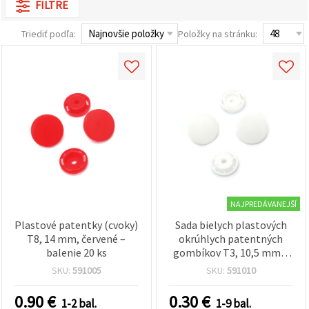
FILTRE
obsah a
reklamu, aj
s pomocou
Triediť podľa:
Položky na stránku:
našich
partnerov
pre
analytiku a
marketing.
Môžete
súhlasiť s
používaním
všetkých
súborov
cookie
kliknutím
na "Prijať
všetky!"
Alebo
NAJPREDÁVANEJŠÍ
môžete
uviesť svoje
Plastové patentky (cvoky)
Sada bielych plastových
preferencie
T8, 14 mm, červené –
okrúhlych patentných
v
balenie 20 ks
gombíkov T3, 10,5 mm –
Nastaveniach
20 ks
výberom
SKU:
591005
SKU:
591010
daného
typu
0.90
€
0.30
€
súborov
1-2 bal.
1-9 bal.