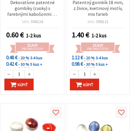
Dekoratívne patentné
Patentný gombík 18 mm,
gombíky (cvoky) s
z živice, kvetinový motív,
farebnými kabošonmi zo
mix farieb
živice – okrúhle,
SKU:
590124
SKU:
590121
viacfarebné špirálové
vzory, 18 mm, mix
0.60
€
1.40
€
1-2 kus
1-2 kus
ZĽAVY
ZĽAVY
PRE MNOŽSTVO
PRE MNOŽSTVO
0.48 €
1.12 €
- 20 %
3-4 kus
- 20 %
3-4 kus
0.42 €
0.98 €
- 30 %
5 kus +
- 30 %
5 kus +
KÚPIŤ
KÚPIŤ