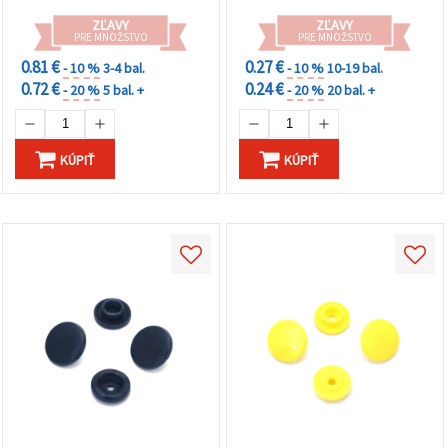
cookie a
kliknutím
ZĽAVY
ZĽAVY
na tlačidlo
PRE MNOŽSTVO
PRE MNOŽSTVO
"Uložiť"
0.81 €
0.27 €
- 10 %
3-4 bal.
- 10 %
10-19 bal.
0.72 €
0.24 €
- 20 %
5 bal. +
- 20 %
20 bal. +
Prijať
všetko
KÚPIŤ
KÚPIŤ
Nastavenia