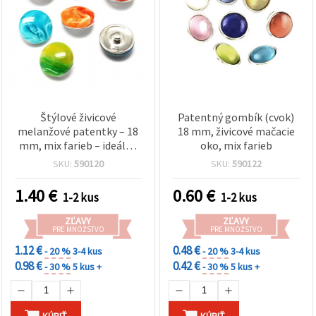
Štýlové živicové
Patentný gombík (cvok)
melanžové patentky – 18
18 mm, živicové mačacie
mm, mix farieb – ideálne
oko, mix farieb
na kreatívne šitie, módne
SKU:
590120
SKU:
590122
doplnky a handmade DIY
tvorenie
1.40
€
0.60
€
1-2 kus
1-2 kus
ZĽAVY
ZĽAVY
PRE MNOŽSTVO
PRE MNOŽSTVO
1.12 €
0.48 €
- 20 %
3-4 kus
- 20 %
3-4 kus
0.98 €
0.42 €
- 30 %
5 kus +
- 30 %
5 kus +
KÚPIŤ
KÚPIŤ