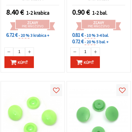
oblečenie a handmade DIY
projekty
8.40
€
0.90
€
1-2 krabica
1-2 bal.
ZĽAVY
ZĽAVY
PRE MNOŽSTVO
PRE MNOŽSTVO
6.72 €
0.81 €
- 20 %
3 krabica +
- 10 %
3-4 bal.
0.72 €
- 20 %
5 bal. +
KÚPIŤ
KÚPIŤ