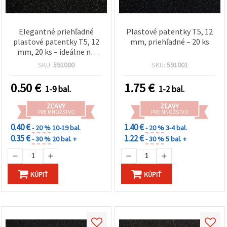
Elegantné priehľadné
Plastové patentky T5, 12
plastové patentky T5, 12
mm, priehľadné – 20 ks
mm, 20 ks – ideálne na
neviditeľné zapínanie,
SKU:
591000
SKU:
591001
módne doplnky a
kreatívne DIY šitie
0.50
€
1.75
€
1-9 bal.
1-2 bal.
ZĽAVY
ZĽAVY
PRE MNOŽSTVO
PRE MNOŽSTVO
0.40 €
1.40 €
- 20 %
10-19 bal.
- 20 %
3-4 bal.
0.35 €
1.22 €
- 30 %
20 bal. +
- 30 %
5 bal. +
KÚPIŤ
KÚPIŤ