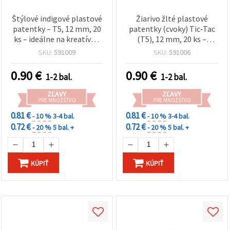
Štýlové indigové plastové
Žiarivo žlté plastové
patentky – T5, 12 mm, 20
patentky (cvoky) Tic‑Tac
ks – ideálne na kreatívne
(T5), 12 mm, 20 ks –
šitie, módne doplnky,
ideálne na kreatívne šitie,
SKU:
591009
SKU:
591006
handmade a DIY projekty
detské oblečenie a
handmade DIY tvorenie
0.90
€
0.90
€
1-2 bal.
1-2 bal.
ZĽAVY
ZĽAVY
PRE MNOŽSTVO
PRE MNOŽSTVO
0.81 €
0.81 €
- 10 %
3-4 bal.
- 10 %
3-4 bal.
0.72 €
0.72 €
- 20 %
5 bal. +
- 20 %
5 bal. +
KÚPIŤ
KÚPIŤ