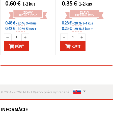
0.60
€
0.35
€
1-2 kus
1-2 kus
ZĽAVY
ZĽAVY
PRE MNOŽSTVO
PRE MNOŽSTVO
0.48 €
0.28 €
- 20 %
3-4 kus
- 20 %
3-4 kus
0.42 €
0.25 €
- 30 %
5 kus +
- 29 %
5 kus +
KÚPIŤ
KÚPIŤ
© 2004 - 2026 EM ART Všetky práva vyhradené..
INFORMÁCIE