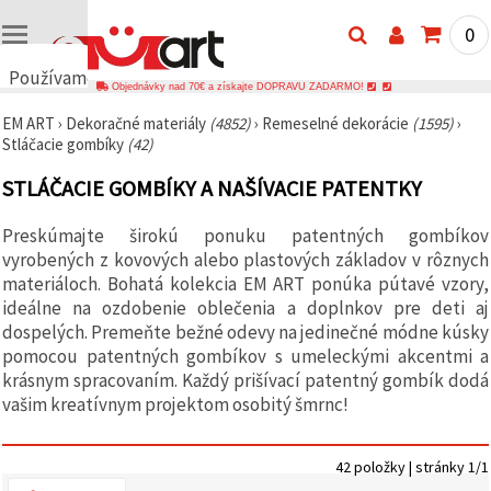
0
Používame
Objednávky nad 70€ a získajte DOPRAVU ZADARMO!
cookies
EM ART
›
Dekoračné materiály
(4852)
›
Remeselné dekorácie
(1595)
›
🍪
Stláčacie gombíky
(42)
Používame
cookies a
STLÁČACIE GOMBÍKY A NAŠÍVACIE PATENTKY
podobné
technológie,
aby sme
Preskúmajte širokú ponuku patentných gombíkov
zabezpečili
správne
vyrobených z kovových alebo plastových základov v rôznych
fungovanie
materiáloch. Bohatá kolekcia EM ART ponúka pútavé vzory,
webovej
ideálne na ozdobenie oblečenia a doplnkov pre deti aj
stránky,
zlepšili váš
dospelých. Premeňte bežné odevy na jedinečné módne kúsky
používateľský
pomocou patentných gombíkov s umeleckými akcentmi a
zážitok a s
krásnym spracovaním. Každý prišívací patentný gombík dodá
vaším
súhlasom
vašim kreatívnym projektom osobitý šmrnc!
analyzovali
návštevnosť
a
zobrazovali
42 položky | stránky 1/1
relevantnejší