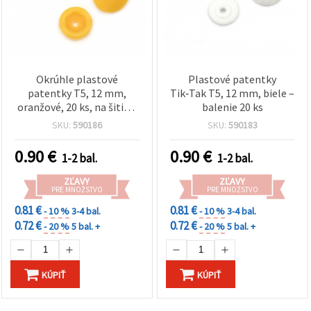
Okrúhle plastové
Plastové patentky
patentky T5, 12 mm,
Tik‑Tak T5, 12 mm, biele –
oranžové, 20 ks, na šitie a
balenie 20 ks
ručné práce
SKU:
590186
SKU:
590183
0.90
€
0.90
€
1-2 bal.
1-2 bal.
ZĽAVY
ZĽAVY
PRE MNOŽSTVO
PRE MNOŽSTVO
0.81 €
0.81 €
- 10 %
3-4 bal.
- 10 %
3-4 bal.
0.72 €
0.72 €
- 20 %
5 bal. +
- 20 %
5 bal. +
KÚPIŤ
KÚPIŤ