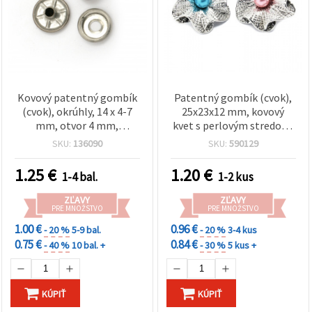
Kovový patentný gombík
Patentný gombík (cvok),
(cvok), okrúhly, 14 x 4-7
25x23x12 mm, kovový
mm, otvor 4 mm,
kvet s perlovým stredom,
strieborná farba, 4 diely -
mix farieb
SKU:
136090
SKU:
590129
5 sád, na šitie a ručné
tvorenie
1.25
€
1.20
€
1-4 bal.
1-2 kus
ZĽAVY
ZĽAVY
PRE MNOŽSTVO
PRE MNOŽSTVO
1.00 €
0.96 €
- 20 %
5-9 bal.
- 20 %
3-4 kus
0.75 €
0.84 €
- 40 %
10 bal. +
- 30 %
5 kus +
KÚPIŤ
KÚPIŤ