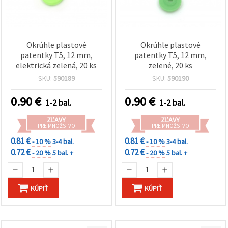
Okrúhle plastové
Okrúhle plastové
patentky T5, 12 mm,
patentky T5, 12 mm,
elektrická zelená, 20 ks
zelené, 20 ks
SKU:
590189
SKU:
590190
0.90
€
0.90
€
1-2 bal.
1-2 bal.
ZĽAVY
ZĽAVY
PRE MNOŽSTVO
PRE MNOŽSTVO
0.81 €
0.81 €
- 10 %
3-4 bal.
- 10 %
3-4 bal.
0.72 €
0.72 €
- 20 %
5 bal. +
- 20 %
5 bal. +
KÚPIŤ
KÚPIŤ