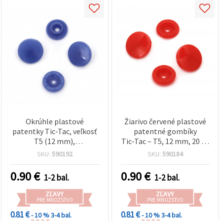
Okrúhle plastové
Žiarivo červené plastové
patentky Tic-Tac, veľkosť
patentné gombíky
T5 (12 mm),
Tic‑Tac – T5, 12 mm, 20 ks
tmavomodré, 20 ks
– ideálne na kreatívne
SKU:
590192
SKU:
590184
šitie, detské oblečenie a
handmade DIY projekty
0.90
€
0.90
€
1-2 bal.
1-2 bal.
ZĽAVY
ZĽAVY
PRE MNOŽSTVO
PRE MNOŽSTVO
0.81 €
0.81 €
- 10 %
3-4 bal.
- 10 %
3-4 bal.