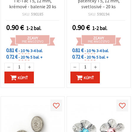
Tic-Tac T5, 12 mm,
patentky T5, 12 mm,
krémové - balenie 20 ks
svetlosivé – 20 ks
SKU:
590185
SKU:
590194
0.90
€
0.90
€
1-2 bal.
1-2 bal.
ZĽAVY
ZĽAVY
PRE MNOŽSTVO
PRE MNOŽSTVO
0.81 €
0.81 €
- 10 %
3-4 bal.
- 10 %
3-4 bal.
0.72 €
0.72 €
- 20 %
5 bal. +
- 20 %
5 bal. +
KÚPIŤ
KÚPIŤ