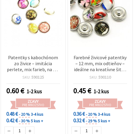
Patentky s kabochónom
Farebné živicové patentky
zo živice – imitácia
– 12 mm, mix odtieňov –
perlete, mix farieb, na DIY
ideálne na kreatívne šitie,
oblečenie, 12 mm
módne doplnky a
SKU:
590125
SKU:
590110
handmade DIY tvorenie
0.60
€
0.45
€
1-2 kus
1-2 kus
ZĽAVY
ZĽAVY
PRE MNOŽSTVO
PRE MNOŽSTVO
0.48 €
0.36 €
- 20 %
3-4 kus
- 20 %
3-4 kus
0.42 €
0.32 €
- 30 %
5 kus +
- 29 %
5 kus +