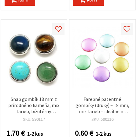
Snap gombík 18 mm z
Farebné patentné
prírodného kameňa, mix
gombíky (druky) – 18 mm,
farieb, bižutérny
mix farieb – ideálne na
komponent
kreatívne šitie, módne
SKU:
590117
SKU:
590116
doplnky a handmade DIY
projekty
1.70
€
0.60
€
1-2 kus
1-2 kus