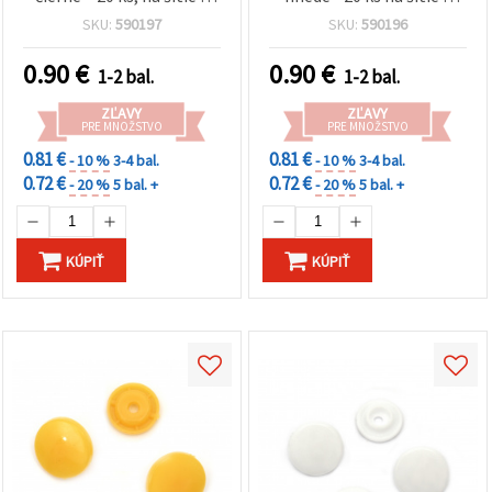
odevné doplnky
ručné práce
SKU:
590197
SKU:
590196
0.90
€
0.90
€
1-2 bal.
1-2 bal.
ZĽAVY
ZĽAVY
PRE MNOŽSTVO
PRE MNOŽSTVO
0.81 €
0.81 €
- 10 %
3-4 bal.
- 10 %
3-4 bal.
0.72 €
0.72 €
- 20 %
5 bal. +
- 20 %
5 bal. +
KÚPIŤ
KÚPIŤ