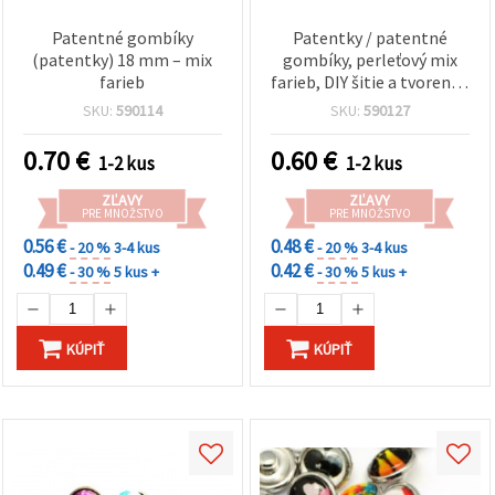
Patentné gombíky
Patentky / patentné
(patentky) 18 mm – mix
gombíky, perleťový mix
farieb
farieb, DIY šitie a tvorenie,
12 mm
SKU:
590114
SKU:
590127
0.70
€
0.60
€
1-2 kus
1-2 kus
ZĽAVY
ZĽAVY
PRE MNOŽSTVO
PRE MNOŽSTVO
0.56 €
0.48 €
- 20 %
3-4 kus
- 20 %
3-4 kus
0.49 €
0.42 €
- 30 %
5 kus +
- 30 %
5 kus +
KÚPIŤ
KÚPIŤ