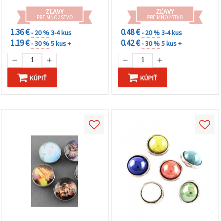
ZĽAVY
ZĽAVY
PRE MNOŽSTVO
PRE MNOŽSTVO
1.36 €
0.48 €
- 20 %
3-4 kus
- 20 %
3-4 kus
1.19 €
0.42 €
- 30 %
5 kus +
- 30 %
5 kus +
KÚPIŤ
KÚPIŤ