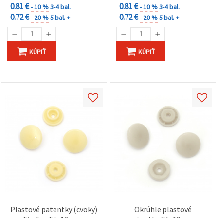
0.81 €
0.81 €
- 10 %
3-4 bal.
- 10 %
3-4 bal.
0.72 €
0.72 €
- 20 %
5 bal. +
- 20 %
5 bal. +
KÚPIŤ
KÚPIŤ
Plastové patentky (cvoky)
Okrúhle plastové