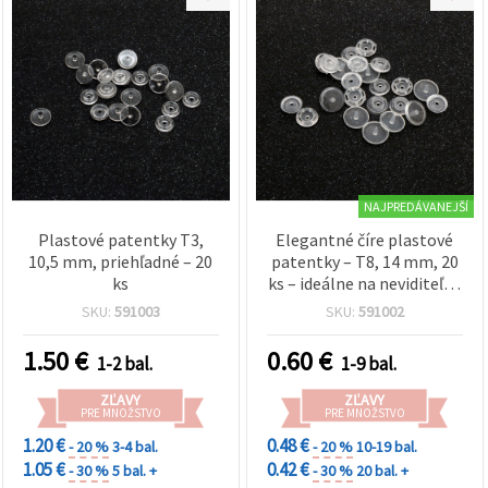
NAJPREDÁVANEJŠÍ
Plastové patentky T3,
Elegantné číre plastové
10,5 mm, priehľadné – 20
patentky – T8, 14 mm, 20
ks
ks – ideálne na neviditeľné
zapínanie, módne
SKU:
591003
SKU:
591002
doplnky a kreatívne DIY
šitie
1.50
€
0.60
€
1-2 bal.
1-9 bal.
ZĽAVY
ZĽAVY
PRE MNOŽSTVO
PRE MNOŽSTVO
1.20 €
0.48 €
- 20 %
3-4 bal.
- 20 %
10-19 bal.
1.05 €
0.42 €
- 30 %
5 bal. +
- 30 %
20 bal. +