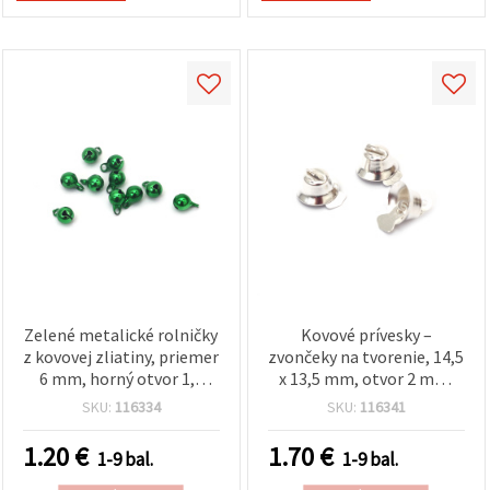
Zelené metalické rolničky
Kovové prívesky –
z kovovej zliatiny, priemer
zvončeky na tvorenie, 14,5
6 mm, horný otvor 1,5
x 13,5 mm, otvor 2 mm,
mm, lesklé prevedenie, 20
biele, balenie 10 ks
SKU:
116334
SKU:
116341
ks – na tvorenie, výrobu
šperkov, vianočné ozdoby
1.20
€
1.70
€
1-9 bal.
1-9 bal.
a DIY dekorácie