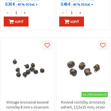
0.36 €
0.48 €
- 40 %
50 bal. +
- 40 %
50 bal. +
KÚPIŤ
KÚPIŤ
NAJPREDÁVANEJŠÍ
Vintage bronzové kovové
Kovové rolničky, bronzový
rolničky 8 mm s otvorom
odtieň, 13,5x15 mm, otvor