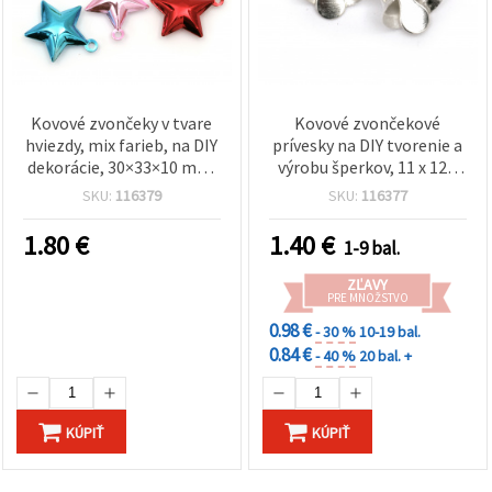
Kovové zvončeky v tvare
Kovové zvončekové
hviezdy, mix farieb, na DIY
prívesky na DIY tvorenie a
dekorácie, 30×33×10 mm,
výrobu šperkov, 11 x 12 x
otvor 3 mm – 5 ks
17 mm, otvor 2 mm,
SKU:
116379
SKU:
116377
strieborná farba – 10 ks
1.80
€
1.40
€
1-9 bal.
ZĽAVY
PRE MNOŽSTVO
0.98 €
- 30 %
10-19 bal.
0.84 €
- 40 %
20 bal. +
KÚPIŤ
KÚPIŤ