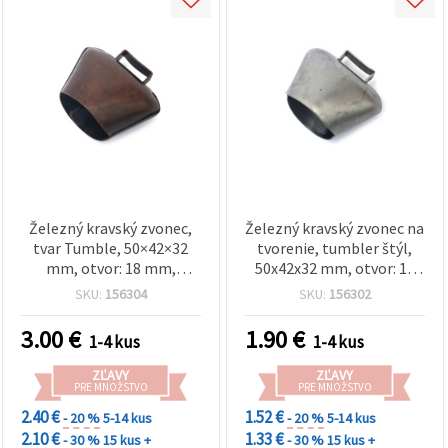
Železný kravský zvonec,
Železný kravský zvonec na
tvar Tumble, 50×42×32
tvorenie, tumbler štýl,
mm, otvor: 18 mm,
50x42x32 mm, otvor: 18
antická meď
mm, strieborná farba
SKU:
156304
SKU:
156302
3.00
€
1.90
€
1-4 kus
1-4 kus
ZĽAVY
ZĽAVY
PRE MNOŽSTVO
PRE MNOŽSTVO
2.40 €
1.52 €
- 20 %
5-14 kus
- 20 %
5-14 kus
2.10 €
1.33 €
- 30 %
15 kus +
- 30 %
15 kus +