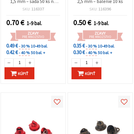
1,5 mm – sada 50 ks na
2,5 mm – balenie 10 ks
kreatívnu tvorbu šperkov,
SKU:
116337
SKU:
116396
ručné práce a sviatočné
dekorácie
0.70
€
0.50
€
1-9 bal.
1-9 bal.
ZĽAVY
ZĽAVY
PRE MNOŽSTVO
PRE MNOŽSTVO
0.49 €
0.35 €
- 30 %
10-49 bal.
- 30 %
10-49 bal.
0.42 €
0.30 €
- 40 %
50 bal. +
- 40 %
50 bal. +
KÚPIŤ
KÚPIŤ