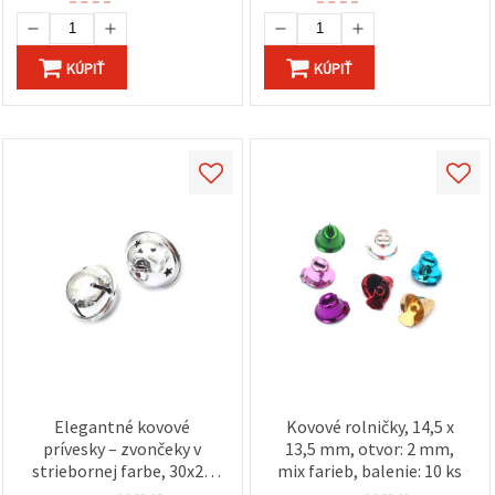
KÚPIŤ
KÚPIŤ
Elegantné kovové
Kovové rolničky, 14,5 x
prívesky – zvončeky v
13,5 mm, otvor: 2 mm,
striebornej farbe, 30x26
mix farieb, balenie: 10 ks
mm, balenie 2 ks, na