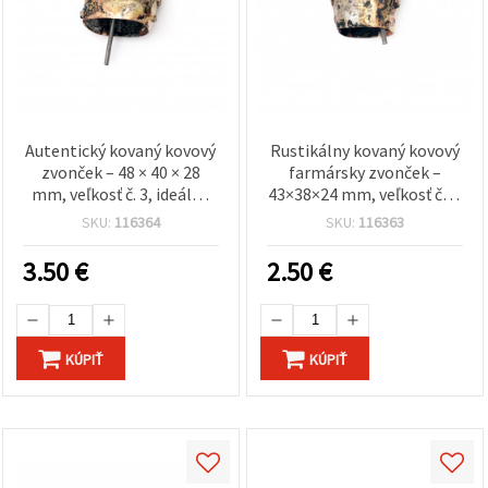
Autentický kovaný kovový
Rustikálny kovaný kovový
zvonček – 48 × 40 × 28
farmársky zvonček –
mm, veľkosť č. 3, ideálny
43×38×24 mm, veľkosť č. 2,
na rustikálne dekorácie,
ideálny na tvorenie,
SKU:
116364
SKU:
116363
ľudové remeslá a tradičné
dekorácie a tradičné DIY
DIY tvorenie
projekty
3.50
€
2.50
€
KÚPIŤ
KÚPIŤ