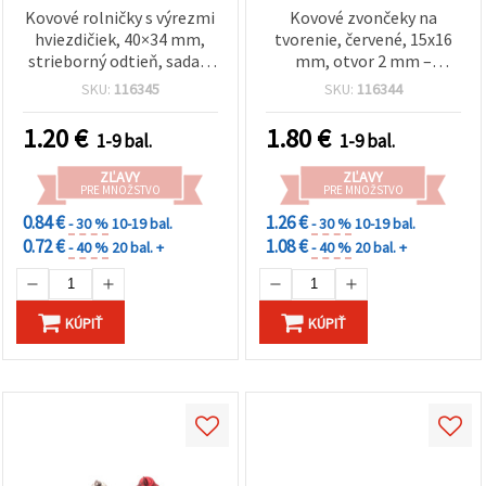
Kovové rolničky s výrezmi
Kovové zvončeky na
hviezdičiek, 40×34 mm,
tvorenie, červené, 15x16
strieborný odtieň, sada 2
mm, otvor 2 mm –
ks – dekoračné na DIY
balenie 10 ks
SKU:
116345
SKU:
116344
vianočné ozdoby a
sviatočné dekorácie
1.20
€
1.80
€
1-9 bal.
1-9 bal.
ZĽAVY
ZĽAVY
PRE MNOŽSTVO
PRE MNOŽSTVO
0.84 €
1.26 €
- 30 %
10-19 bal.
- 30 %
10-19 bal.
0.72 €
1.08 €
- 40 %
20 bal. +
- 40 %
20 bal. +
KÚPIŤ
KÚPIŤ