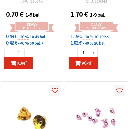
SKU:
116346
SKU:
116343
ručne vyrábané šperky,
kreatívne tvorenie a
0.70
€
1.70
€
1-9 bal.
1-9 bal.
sviatočné dekorácie
ZĽAVY
ZĽAVY
PRE MNOŽSTVO
PRE MNOŽSTVO
0.49 €
1.19 €
- 30 %
10-49 bal.
- 30 %
10-19 bal.
0.42 €
1.02 €
- 40 %
50 bal. +
- 40 %
20 bal. +
KÚPIŤ
KÚPIŤ