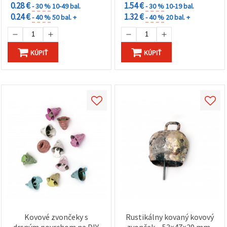
0.28 €
1.54 €
- 30 %
10-49 bal.
- 30 %
10-19 bal.
0.24 €
1.32 €
- 40 %
50 bal. +
- 40 %
20 bal. +
KÚPIŤ
KÚPIŤ
Kovové zvončeky s
Rustikálny kovaný kovový
drsným povrchom na DIY
zvonček – 53×47×29 mm,