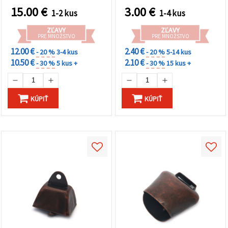
cookie a
15.00
€
3.00
€
kliknutím
1-2 kus
1-4 kus
na tlačidlo
"Uložiť"
ZĽAVY
ZĽAVY
PRE MNOŽSTVO
PRE MNOŽSTVO
12.00 €
2.40 €
Prijať
- 20 %
3-4 kus
- 20 %
5-14 kus
10.50 €
2.10 €
- 30 %
5 kus +
- 30 %
15 kus +
všetko
Nastavenia
KÚPIŤ
KÚPIŤ