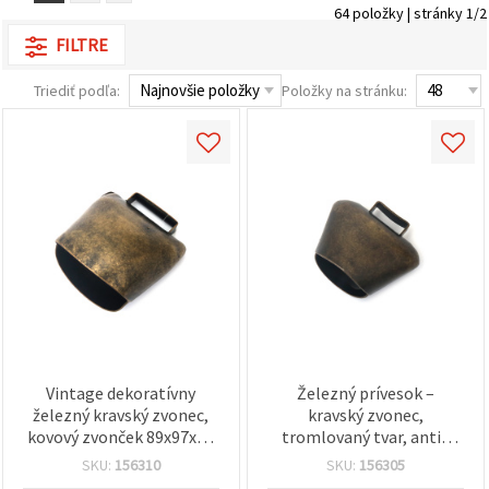
obsah a
64 položky | stránky 1/2
reklamu, aj
FILTRE
s pomocou
našich
partnerov
Triediť podľa:
Položky na stránku:
pre
analytiku a
marketing.
Môžete
súhlasiť s
používaním
všetkých
súborov
cookie
kliknutím
na "Prijať
všetky!"
Alebo
môžete
uviesť svoje
preferencie
v
Vintage dekoratívny
Železný prívesok –
Nastaveniach
železný kravský zvonec,
kravský zvonec,
výberom
kovový zvonček 89x97x62
tromlovaný tvar, antik
daného
typu
mm, otvor 45 mm,
bronz, 50x42x32 mm,
SKU:
156310
SKU:
156305
súborov
antická bronzová
otvor: 18 mm