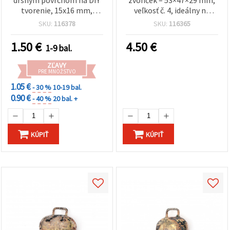
tvorenie, 15x16 mm,
veľkosť č. 4, ideálny na
otvor 2 mm, mix farieb -
tradičné remeslá,
SKU:
116378
SKU:
116365
10 ks
dekorácie a DIY tvorenie
1.50
€
4.50
€
1-9 bal.
ZĽAVY
PRE MNOŽSTVO
1.05 €
- 30 %
10-19 bal.
0.90 €
- 40 %
20 bal. +
KÚPIŤ
KÚPIŤ