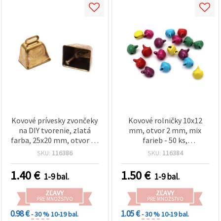
Kovové prívesky zvončeky
Kovové rolničky 10x12
na DIY tvorenie, zlatá
mm, otvor 2 mm, mix
farba, 25x20 mm, otvor 10
farieb - 50 ks,
mm – 2 ks
príslušenstvo na
SKU:
116386
SKU:
116384
kreatívne tvorenie a DIY
1.40
€
1.50
€
1-9 bal.
1-9 bal.
ZĽAVY
ZĽAVY
PRE MNOŽSTVO
PRE MNOŽSTVO
0.98 €
1.05 €
- 30 %
10-19 bal.
- 30 %
10-19 bal.