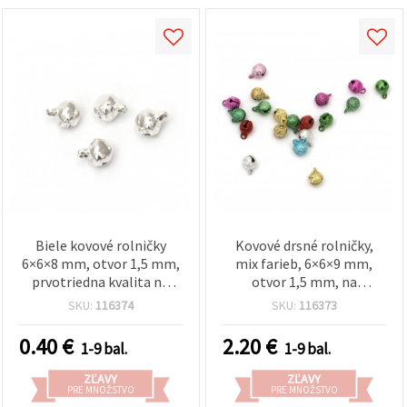
Biele kovové rolničky
Kovové drsné rolničky,
6×6×8 mm, otvor 1,5 mm,
mix farieb, 6×6×9 mm,
prvotriedna kvalita na
otvor 1,5 mm, na
výrobu šperkov a DIY
šperkárstvo a DIY
SKU:
116374
SKU:
116373
dekorácií – balenie 50 ks
dekorácie – 25 ks
0.40
€
2.20
€
1-9 bal.
1-9 bal.
ZĽAVY
ZĽAVY
PRE MNOŽSTVO
PRE MNOŽSTVO