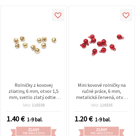
Rolničky z kovovej
Mini kovové rolničky na
zliatiny, 6 mm, otvor 1,5
ručné práce, 6 mm,
mm, svetlo zlatý odtieň
metalická červená, otvor
(gold-tone) – balenie 20
1,5 mm, 20 ks – DIY výroba
SKU:
116338
SKU:
116335
ks pre DIY, výrobu šperkov
šperkov, šitie a vianočné
a vianočné dekorácie
dekorácie
1.40
€
1.20
€
1-9 bal.
1-9 bal.
ZĽAVY
ZĽAVY
PRE MNOŽSTVO
PRE MNOŽSTVO