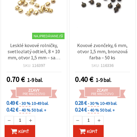
NAJPREDÁVANEJŠÍ
Lesklé kovové rolničky,
Kovové zvončeky, 6 mm,
svetlozlatý odtieň, 8 × 10
otvor 1,5 mm, bronzová
mm, otvor 1,5 mm – sada
farba – 50 ks
50 ks na sviatočné
SKU:
116397
SKU:
116336
tvorenie, vianočné
dekorácie a kreatívne DIY
0.70
€
0.40
€
1-9 bal.
1-9 bal.
projekty
ZĽAVY
ZĽAVY
PRE MNOŽSTVO
PRE MNOŽSTVO
0.49 €
0.28 €
- 30 %
10-49 bal.
- 30 %
10-49 bal.
0.42 €
0.24 €
- 40 %
50 bal. +
- 40 %
50 bal. +
KÚPIŤ
KÚPIŤ