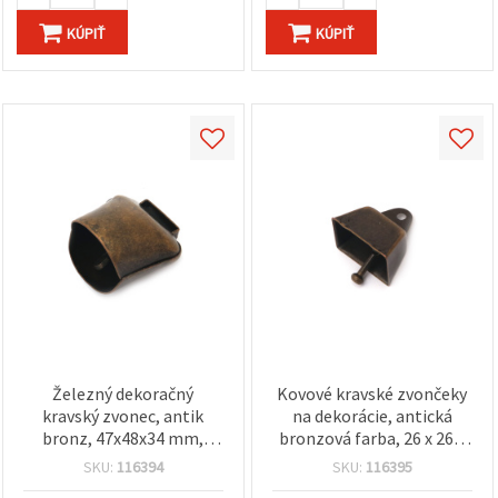
KÚPIŤ
KÚPIŤ
Železný dekoračný
Kovové kravské zvončeky
kravský zvonec, antik
na dekorácie, antická
bronz, 47x48x34 mm,
bronzová farba, 26 x 26 x
otvor 22 mm
20 mm, otvor 3 mm
SKU:
116394
SKU:
116395