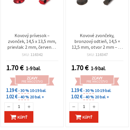
Kovový prívesok –
Kovové zvončeky,
zvonček, 14,5 x 13,5 mm,
bronzový odtieň, 14,5 ×
prievlak: 2 mm, červená –
12,5 mm, otvor 2 mm – 10
10 ks
ks
SKU:
116342
SKU:
116347
1.70
€
1.70
€
1-9 bal.
1-9 bal.
ZĽAVY
ZĽAVY
PRE MNOŽSTVO
PRE MNOŽSTVO
1.19 €
1.19 €
- 30 %
10-19 bal.
- 30 %
10-19 bal.
1.02 €
1.02 €
- 40 %
20 bal. +
- 40 %
20 bal. +
KÚPIŤ
KÚPIŤ