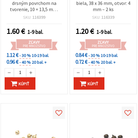
drsným povrchom na
biela, 38 x 36 mm, otvor: 4
tvorenie, 10 × 13,5 mm,
mm – 2 ks
otvor 2,5 mm, mix farieb,
SKU:
116399
SKU:
116339
balenie 10 ks
1.60
€
1.20
€
1-9 bal.
1-9 bal.
ZĽAVY
ZĽAVY
PRE MNOŽSTVO
PRE MNOŽSTVO
1.12 €
0.84 €
- 30 %
10-19 bal.
- 30 %
10-19 bal.
0.96 €
0.72 €
- 40 %
20 bal. +
- 40 %
20 bal. +
KÚPIŤ
KÚPIŤ