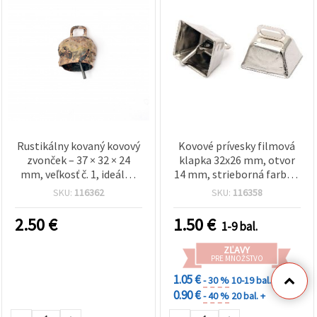
Rustikálny kovaný kovový
Kovové prívesky filmová
zvonček – 37 × 32 × 24
klapka 32x26 mm, otvor
mm, veľkosť č. 1, ideálny
14 mm, strieborná farba –
na dekorácie, tvorenie a
2 ks
SKU:
116362
SKU:
116358
tradičné DIY projekty
2.50
€
1.50
€
1-9 bal.
ZĽAVY
PRE MNOŽSTVO
1.05 €
- 30 %
10-19 bal.
0.90 €
- 40 %
20 bal. +