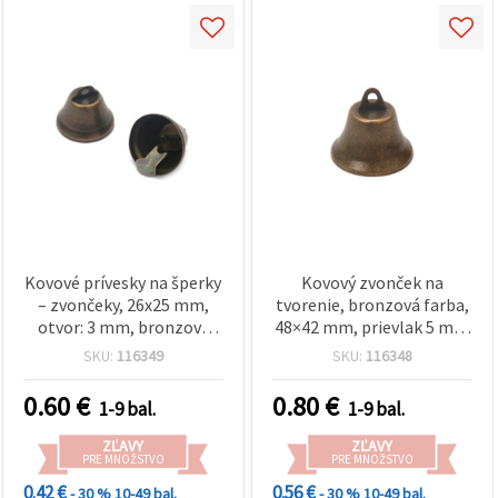
Kovové prívesky na šperky
Kovový zvonček na
– zvončeky, 26x25 mm,
tvorenie, bronzová farba,
otvor: 3 mm, bronzový
48×42 mm, prievlak 5 mm
odtieň – 4 ks
– 1 ks
SKU:
116349
SKU:
116348
0.60
€
0.80
€
1-9 bal.
1-9 bal.
ZĽAVY
ZĽAVY
PRE MNOŽSTVO
PRE MNOŽSTVO
0.42 €
0.56 €
- 30 %
10-49 bal.
- 30 %
10-49 bal.