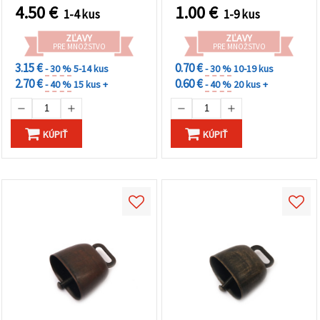
4.50
€
1.00
€
1-4 kus
1-9 kus
ZĽAVY
ZĽAVY
PRE MNOŽSTVO
PRE MNOŽSTVO
3.15 €
0.70 €
- 30 %
5-14 kus
- 30 %
10-19 kus
2.70 €
0.60 €
- 40 %
15 kus +
- 40 %
20 kus +
KÚPIŤ
KÚPIŤ