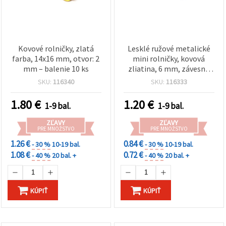
Kovové rolničky, zlatá
Lesklé ružové metalické
farba, 14x16 mm, otvor: 2
mini rolničky, kovová
mm – balenie 10 ks
zliatina, 6 mm, závesné
očko 1,5 mm, na kreatívne
SKU:
116340
SKU:
116333
hobby, výrobu šperkov a
dekorácie, balenie 20 ks
1.80
€
1.20
€
1-9 bal.
1-9 bal.
ZĽAVY
ZĽAVY
PRE MNOŽSTVO
PRE MNOŽSTVO
1.26 €
0.84 €
- 30 %
10-19 bal.
- 30 %
10-19 bal.
1.08 €
0.72 €
- 40 %
20 bal. +
- 40 %
20 bal. +
KÚPIŤ
KÚPIŤ