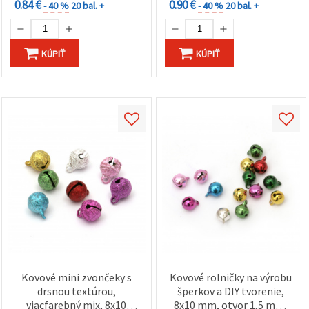
0.84 €
0.90 €
- 40 %
20 bal. +
- 40 %
20 bal. +
KÚPIŤ
KÚPIŤ
Kovové mini zvončeky s
Kovové rolničky na výrobu
drsnou textúrou,
šperkov a DIY tvorenie,
viacfarebný mix, 8x10
8x10 mm, otvor 1,5 mm,