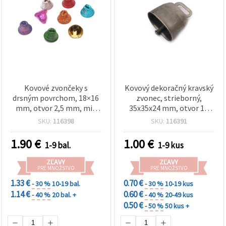
Kovové zvončeky s
Kovový dekoračný kravský
drsným povrchom, 18×16
zvonec, strieborný,
mm, otvor 2,5 mm, mix
35x35x24 mm, otvor 14
farieb – 10 ks
mm
SKU:
116398
SKU:
116391
1.90
€
1.00
€
1-9 bal.
1-9 kus
ZĽAVY
ZĽAVY
PRE MNOŽSTVO
PRE MNOŽSTVO
1.33 €
0.70 €
- 30 %
10-19 bal.
- 30 %
10-19 kus
1.14 €
0.60 €
- 40 %
20 bal. +
- 40 %
20-49 kus
0.50 €
- 50 %
50 kus +