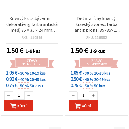
Kovový kravský zvonec,
Dekoratívny kovový
dekoratívny, farba antická
kravský zvonec, farba
meď, 35 × 35 × 24 mm,
antik bronz, 35×35×24
otvor 14 mm
mm, otvor 14 mm
SKU:
116393
SKU:
116392
1.50
€
1.50
€
1-9 kus
1-9 kus
ZĽAVY
ZĽAVY
PRE MNOŽSTVO
PRE MNOŽSTVO
1.05 €
1.05 €
- 30 %
10-19 kus
- 30 %
10-19 kus
0.90 €
0.90 €
- 40 %
20-49 kus
- 40 %
20-49 kus
0.75 €
0.75 €
- 50 %
50 kus +
- 50 %
50 kus +
KÚPIŤ
KÚPIŤ