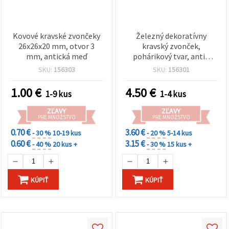
Kovové kravské zvončeky
Železný dekoratívny
26x26x20 mm, otvor 3
kravský zvonček,
mm, antická meď
pohárikový tvar, antik
medená farba / 47x48x34
SKU:
156303
SKU:
156301
mm, otvor: 22 mm
1.00
€
4.50
€
1-9 kus
1-4 kus
ZĽAVY
ZĽAVY
PRE MNOŽSTVO
PRE MNOŽSTVO
0.70 €
3.60 €
- 30 %
10-19 kus
- 20 %
5-14 kus
0.60 €
3.15 €
- 40 %
20 kus +
- 30 %
15 kus +
KÚPIŤ
KÚPIŤ