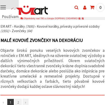
0
Používame
Objednávky nad 70€ a získajte DOPRAVU ZADARMO!
cookies
EM ART
›
Korálky
(7695)
›
Kovové korálky, prívesky a prívesné ozdoby
🍪
(1551)
›
Zvončeky
(64)
Používame
cookies a
MALÉ KOVOVÉ ZVONČEKY NA DEKORÁCIU
podobné
technológie,
aby sme
Objavte širokú ponuku veselých kovových zvončekov a
zabezpečili
správne
rolničiek v EM ART, ideálnych na oživenie sviatočnej výzdoby a
fungovanie
ďalších výnimočných príležitostí. Okrem sviatočných
webovej
dekorácií tieto všestranné zvončeky krásne doplnia svadobné
stránky,
zlepšili váš
darčeky, domáce dekorácie alebo poslúžia ako inšpirácia pre
používateľský
kreatívne umelecké a remeselné projekty. Dostupné v
zážitok a s
rôznych veľkostiach a farbách, tieto pôvabné kovové
vaším
súhlasom
zvončeky dodajú každej oslave slávnostný nádych!
analyzovali
návštevnosť
a
zobrazovali
‹
1
2
›
relevantnejší