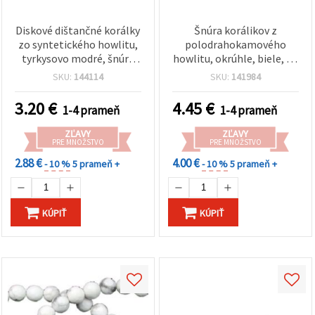
Diskové dištančné korálky
Šnúra korálikov z
zo syntetického howlitu,
polodrahokamového
tyrkysovo modré, šnúra
howlitu, okrúhle, biele, 10
10x3 mm, cca 120 ks – na
mm, ~38 ks
SKU:
144114
SKU:
141984
DIY výrobu šperkov,
náramkov a náhrdelníkov
3.20
€
4.45
€
1-4 prameň
1-4 prameň
ZĽAVY
ZĽAVY
PRE MNOŽSTVO
PRE MNOŽSTVO
2.88 €
4.00 €
- 10 %
5 prameň +
- 10 %
5 prameň +
KÚPIŤ
KÚPIŤ