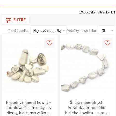
obsah a
reklamu, aj
s pomocou
19 položky | stránky 1/1
našich
partnerov
FILTRE
pre
analytiku a
Triediť podľa:
Položky na stránku:
marketing.
Môžete
súhlasiť s
používaním
všetkých
súborov
cookie
kliknutím
na "Prijať
všetky!"
Alebo
môžete
uviesť svoje
preferencie
v
Nastaveniach
výberom
Prírodný minerál howlit –
Šnúra minerálnych
daného
tromlované kamienky bez
korálok z prírodného
typu
súborov
dierky, biele, mix veľkostí
bieleho howlitu – surové