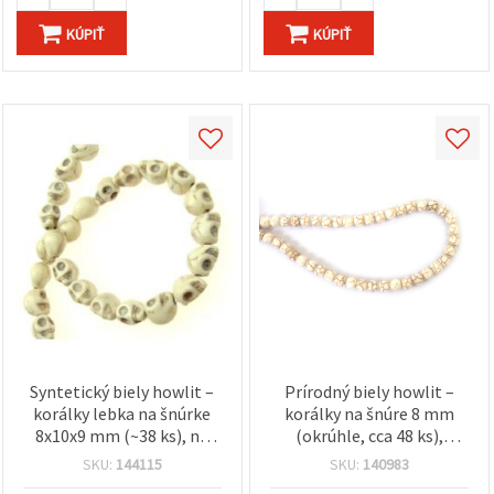
KÚPIŤ
KÚPIŤ
Syntetický biely howlit –
Prírodný biely howlit –
korálky lebka na šnúrke
korálky na šnúre 8 mm
8x10x9 mm (~38 ks), na
(okrúhle, cca 48 ks),
kreatívnu a edgy výrobu
ideálne na výrobu
SKU:
144115
SKU:
140983
šperkov a bižutérie
štýlových a kreatívnych