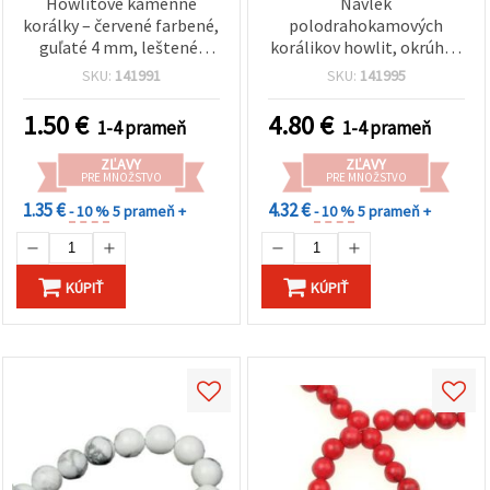
Howlitové kamenné
Návlek
korálky – červené farbené,
polodrahokamových
guľaté 4 mm, leštené,
korálikov howlit, okrúhle,
návlek cca 100 ks; na
červené, 12 mm, ~33 ks
SKU:
141991
SKU:
141995
výrobu šperkov,
náramkov, náhrdelníkov a
1.50
€
4.80
€
1-4 prameň
1-4 prameň
DIY tvorbu
ZĽAVY
ZĽAVY
PRE MNOŽSTVO
PRE MNOŽSTVO
1.35 €
4.32 €
- 10 %
5 prameň +
- 10 %
5 prameň +
KÚPIŤ
KÚPIŤ