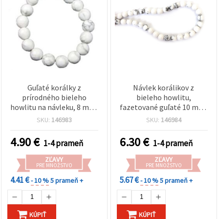
Guľaté korálky z
Návlek korálikov z
prírodného bieleho
bieleho howlitu,
howlitu na návleku, 8 mm,
fazetované guľaté 10 mm,
hladké, cca 47 ks,
približne 38 ks – celý
SKU:
146983
SKU:
146984
mramorované sivé
návlek na výrobu šperkov,
žilkovanie, na výrobu
náramkov a náhrdelníkov
4.90
€
6.30
€
1-4 prameň
1-4 prameň
šperkov, náramky,
náhrdelníky, DIY
ZĽAVY
ZĽAVY
PRE MNOŽSTVO
PRE MNOŽSTVO
4.41 €
5.67 €
- 10 %
5 prameň +
- 10 %
5 prameň +
KÚPIŤ
KÚPIŤ