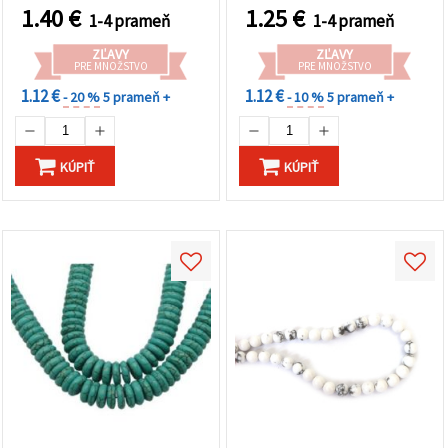
šperkov a bižutérie
1.40
€
1.25
€
1-4 prameň
1-4 prameň
ZĽAVY
ZĽAVY
PRE MNOŽSTVO
PRE MNOŽSTVO
1.12 €
1.12 €
- 20 %
5 prameň +
- 10 %
5 prameň +
KÚPIŤ
KÚPIŤ