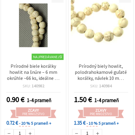
NAJPREDÁVANEJŠÍ
Prírodné biele korálky
Prírodný biely howlit,
howlit na šnúre – 6 mm
polodrahokamové guľaté
okrúhle ~66 ks, ideálne na
korálky, návlek 10 mm,
štýlové a kreatívne šperky
~40 ks
SKU:
140982
SKU:
140984
(tvorba bižutérie)
0.90
€
1.50
€
1-4 prameň
1-4 prameň
ZĽAVY
ZĽAVY
PRE MNOŽSTVO
PRE MNOŽSTVO
0.72 €
1.35 €
- 20 %
5 prameň +
- 10 %
5 prameň +