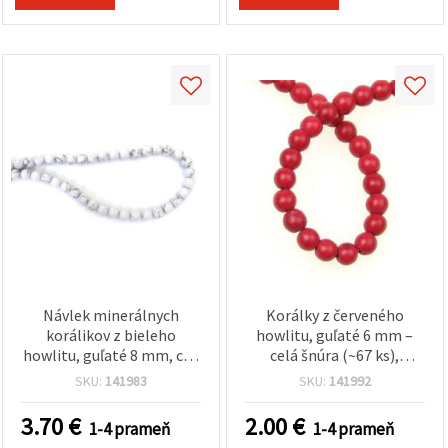
Návlek minerálnych
Korálky z červeného
korálikov z bieleho
howlitu, guľaté 6 mm –
howlitu, guľaté 8 mm, cca
celá šnúra (~67 ks),
48 ks – na výrobu šperkov,
leštené
SKU:
141983
SKU:
141992
DIY tvorenie, náramky a
polodrahokamové
náhrdelníky
korálky na výrobu
3.70
€
2.00
€
1-4 prameň
1-4 prameň
šperkov, náramkov a