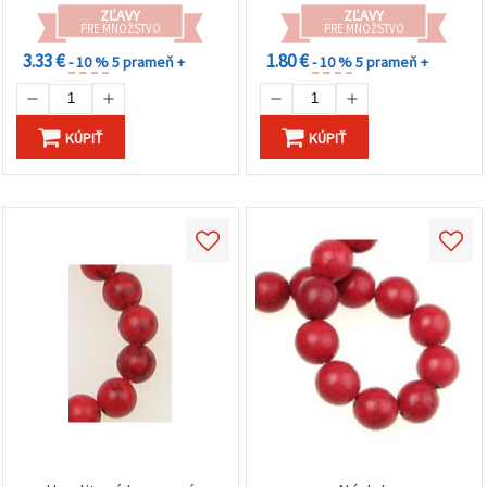
náhrdelníkov
ZĽAVY
ZĽAVY
PRE MNOŽSTVO
PRE MNOŽSTVO
3.33 €
1.80 €
- 10 %
5 prameň +
- 10 %
5 prameň +
KÚPIŤ
KÚPIŤ