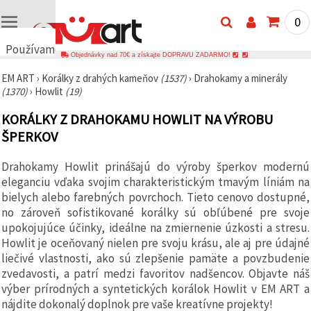
0
Používame
Objednávky nad 70€ a získajte DOPRAVU ZADARMO!
cookies
EM ART
›
Korálky z drahých kameňov
(1537)
›
Drahokamy a minerály
🍪
(1370)
›
Howlit
(19)
Používame
cookies a
KORÁLKY Z DRAHOKAMU HOWLIT NA VÝROBU
podobné
technológie,
ŠPERKOV
aby sme
zabezpečili
správne
Drahokamy Howlit prinášajú do výroby šperkov modernú
fungovanie
eleganciu vďaka svojim charakteristickým tmavým líniám na
webovej
stránky,
bielych alebo farebných povrchoch. Tieto cenovo dostupné,
zlepšili váš
no zároveň sofistikované korálky sú obľúbené pre svoje
používateľský
upokojujúce účinky, ideálne na zmiernenie úzkosti a stresu.
zážitok a s
vaším
Howlit je oceňovaný nielen pre svoju krásu, ale aj pre údajné
súhlasom
liečivé vlastnosti, ako sú zlepšenie pamäte a povzbudenie
analyzovali
zvedavosti, a patrí medzi favoritov nadšencov. Objavte náš
návštevnosť
a
výber prírodných a syntetických korálok Howlit v EM ART a
zobrazovali
nájdite dokonalý doplnok pre vaše kreatívne projekty!
relevantnejší