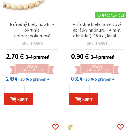
NAJPREDÁVANEJŠÍ
Prírodný biely howlit –
Prírodné biele howlitové
okrúhle
korálky na šnúre – 4 mm,
polodrahokamové
okrúhle (~98 ks), ideálne
koráliky na návleku, 14
na jemnú a elegantnú
SKU:
140986
SKU:
140981
mm, cca 29 ks
výrobu šperkov a
kreatívne tvorenie
2.70
€
0.90
€
1-4 prameň
1-4 prameň
ZĽAVY
ZĽAVY
PRE MNOŽSTVO
PRE MNOŽSTVO
2.43 €
0.81 €
- 10 %
5 prameň +
- 10 %
5 prameň +
KÚPIŤ
KÚPIŤ