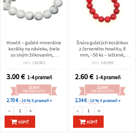
Howlit – guľaté minerálne
Šnúra guľatých korálikov
korálky na návleku, biele
z červeného howlitu, 8
so sivým žilkovaním, 6
mm, ~50 ks – leštené,
mm, cca 65 ks – na
hladké – na výrobu
SKU:
141982
SKU:
141993
náramky, náhrdelníky a
šperkov, DIY náramkov,
DIY tvorenie
náhrdelníkov a
3.00
€
2.60
€
1-4 prameň
1-4 prameň
korálkovanie
ZĽAVY
ZĽAVY
PRE MNOŽSTVO
PRE MNOŽSTVO
2.70 €
2.34 €
- 10 %
5 prameň +
- 10 %
5 prameň +
KÚPIŤ
KÚPIŤ