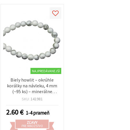
NAJPREDÁVANEJŠÍ
Biely howlit – okrúhle
korálky na návleku, 4 mm
(~95 ks) – minerálne
korálky s mramorovým
SKU:
141981
efektom na DIY tvorbu
šperkov, náramkov a
2.60
€
1-4 prameň
náhrdelníkov
ZĽAVY
PRE MNOŽSTVO