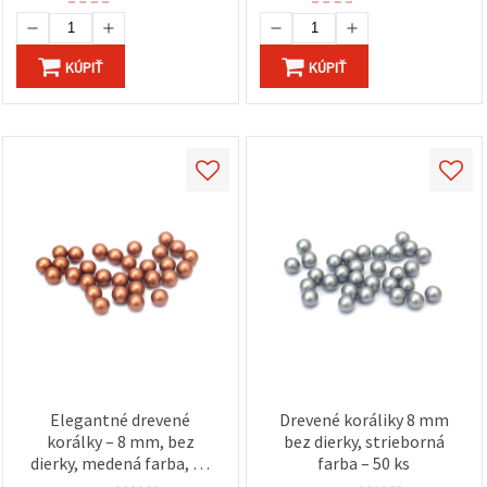
KÚPIŤ
KÚPIŤ
Elegantné drevené
Drevené koráliky 8 mm
korálky – 8 mm, bez
bez dierky, strieborná
dierky, medená farba, 50
farba – 50 ks
ks – ideálne na kreatívne