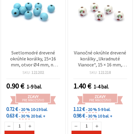
Svetlomodré drevené
Vianočné okrúhle drevené
okrúhle korálky, 15×16
korálky „Ukradnuté
mm, otvor Ø4 mm, na
Vianoce“, 15 × 16 mm,
výrobu šperkov,
otvor: 4 mm, biele – sada
SKU:
121202
SKU:
121218
náramkov, náhrdelníkov,
10 ks
makramé a dekorácií,
0.90
€
1.40
€
1-9 bal.
1-4 bal.
sada 20 ks
ZĽAVY
ZĽAVY
PRE MNOŽSTVO
PRE MNOŽSTVO
0.72 €
1.12 €
- 20 %
10-19 bal.
- 20 %
5-9 bal.
0.63 €
0.98 €
- 30 %
20 bal. +
- 30 %
10 bal. +