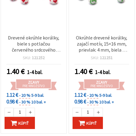
Drevené okrúhle korálky,
Okrúhle drevené korálky,
biele s potlačou
zajačí motív, 15×16 mm,
červeného srdcového
prievlak: 4 mm, biela a
balónika, 15×16 mm,
zelená – 10 ks
SKU:
121252
SKU:
121251
otvor 4 mm, 10 ks –
dekoratívne na výrobu
1.40
€
1.40
€
1-4 bal.
1-4 bal.
šperkov, náramkov,
náhrdelníkov a DIY
ZĽAVY
ZĽAVY
dekorácií
PRE MNOŽSTVO
PRE MNOŽSTVO
1.12 €
1.12 €
- 20 %
5-9 bal.
- 20 %
5-9 bal.
0.98 €
0.98 €
- 30 %
10 bal. +
- 30 %
10 bal. +
KÚPIŤ
KÚPIŤ