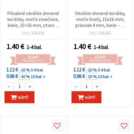
Pôvabné okrúhle drevené
Okrúhle drevené korálky,
koráliky, motív slnečnice,
motív žirafy, 15x16 mm,
biele, 15×16 mm, otvor: 4
prievlak 4 mm, biele – 10
mm – sada 10 ks
ks
SKU:
121220
SKU:
121221
1.40
€
1.40
€
1-4 bal.
1-4 bal.
ZĽAVY
ZĽAVY
PRE MNOŽSTVO
PRE MNOŽSTVO
1.12 €
1.12 €
- 20 %
5-9 bal.
- 20 %
5-9 bal.
0.98 €
0.98 €
- 30 %
10 bal. +
- 30 %
10 bal. +
KÚPIŤ
KÚPIŤ