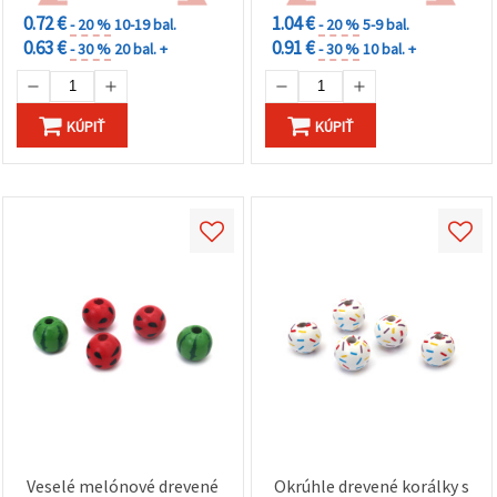
0.72 €
1.04 €
- 20 %
10-19 bal.
- 20 %
5-9 bal.
0.63 €
0.91 €
- 30 %
20 bal. +
- 30 %
10 bal. +
KÚPIŤ
KÚPIŤ
Veselé melónové drevené
Okrúhle drevené korálky s