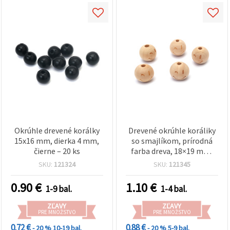
Okrúhle drevené korálky
Drevené okrúhle koráliky
15x16 mm, dierka 4 mm,
so smajlíkom, prírodná
čierne – 20 ks
farba dreva, 18×19 mm,
prievlak 5 mm – 5 ks
SKU:
121324
SKU:
121345
0.90
€
1.10
€
1-9 bal.
1-4 bal.
ZĽAVY
ZĽAVY
PRE MNOŽSTVO
PRE MNOŽSTVO
0.72 €
0.88 €
- 20 %
10-19 bal.
- 20 %
5-9 bal.