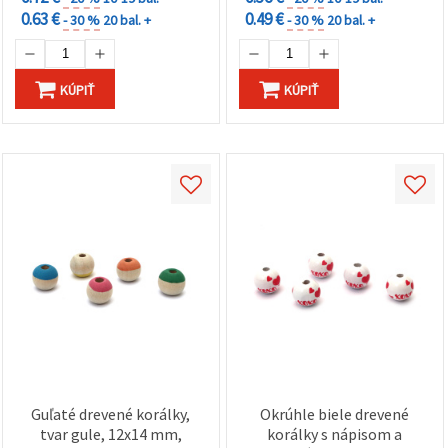
cookie a
0.63 €
0.49 €
kliknutím
- 30 %
20 bal. +
- 30 %
20 bal. +
na tlačidlo
"Uložiť"
KÚPIŤ
KÚPIŤ
Prijať
všetko
Nastavenia
Guľaté drevené korálky,
Okrúhle biele drevené
tvar gule, 12x14 mm,
korálky s nápisom a