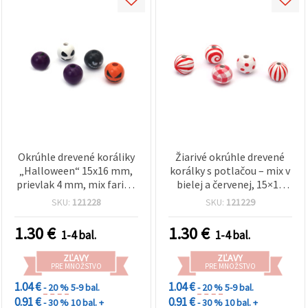
Okrúhle drevené koráliky
Žiarivé okrúhle drevené
„Halloween“ 15x16 mm,
korálky s potlačou – mix v
prievlak 4 mm, mix farieb
bielej a červenej, 15×16
- 10 ks
mm, otvor 4 mm, sada 10
SKU:
121228
SKU:
121229
ks
1.30
€
1.30
€
1-4 bal.
1-4 bal.
ZĽAVY
ZĽAVY
PRE MNOŽSTVO
PRE MNOŽSTVO
1.04 €
1.04 €
- 20 %
5-9 bal.
- 20 %
5-9 bal.
0.91 €
0.91 €
- 30 %
10 bal. +
- 30 %
10 bal. +