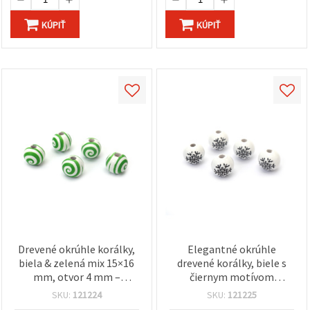
KÚPIŤ
KÚPIŤ
Drevené okrúhle korálky,
Elegantné okrúhle
biela & zelená mix 15×16
drevené korálky, biele s
mm, otvor 4 mm –
čiernym motívom
balenie 10 ks na šperky a
snehovej vločky, 15 x 16
SKU:
121224
SKU:
121225
DIY tvorenie
mm, otvor: 4 mm -