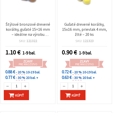
Štýlové bronzové drevené
Guľaté drevené korálky,
korálky, guľaté 15×16 mm
15x16 mm, prievlak 4 mm,
– ideálne na výrobu
žlté – 20 ks
šperkov a kreatívne DIY,
SKU:
121322
SKU:
121323
prievlak 4 mm, 20 ks
1.10
€
0.90
€
1-9 bal.
1-9 bal.
ZĽAVY
ZĽAVY
PRE MNOŽSTVO
PRE MNOŽSTVO
0.88 €
0.72 €
- 20 %
10-19 bal.
- 20 %
10-19 bal.
0.77 €
0.63 €
- 30 %
20 bal. +
- 30 %
20 bal. +
KÚPIŤ
KÚPIŤ