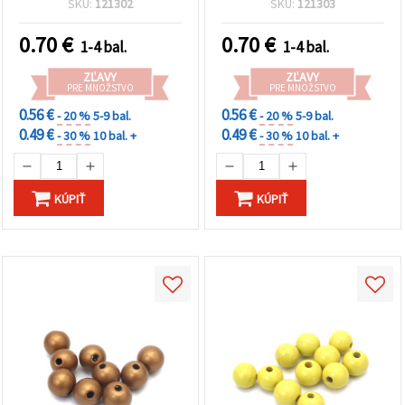
SKU:
121302
SKU:
121303
dekorácie, umelecké
projekty a módne doplnky
0.70
€
0.70
€
1-4 bal.
1-4 bal.
ZĽAVY
ZĽAVY
PRE MNOŽSTVO
PRE MNOŽSTVO
0.56 €
0.56 €
- 20 %
5-9 bal.
- 20 %
5-9 bal.
0.49 €
0.49 €
- 30 %
10 bal. +
- 30 %
10 bal. +
KÚPIŤ
KÚPIŤ