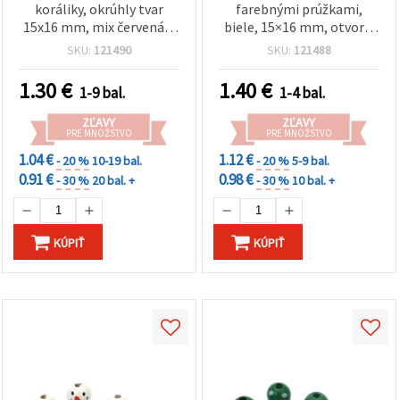
koráliky, okrúhly tvar
farebnými prúžkami,
15x16 mm, mix červená a
biele, 15×16 mm, otvor 4
zelená, otvor 4 mm –
mm – 10 ks
SKU:
121490
SKU:
121488
balenie 10 ks na DIY
šperky a kreatívne
1.30
€
1.40
€
1-9 bal.
1-4 bal.
tvorenie
ZĽAVY
ZĽAVY
PRE MNOŽSTVO
PRE MNOŽSTVO
1.04 €
1.12 €
- 20 %
10-19 bal.
- 20 %
5-9 bal.
0.91 €
0.98 €
- 30 %
20 bal. +
- 30 %
10 bal. +
KÚPIŤ
KÚPIŤ