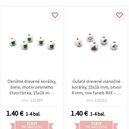
Okrúhle drevené korálky,
Guľaté drevené vianočné
biele, motív zeleného
korálky, 15x16 mm, otvor
štvorlístka, 15x16 mm,
4 mm, mix farieb MIX – 10
otvor: 4 mm – 10 ks
ks
SKU:
121250
SKU:
121211
1.40
€
1.40
€
1-4 bal.
1-4 bal.
ZĽAVY
ZĽAVY
PRE MNOŽSTVO
PRE MNOŽSTVO