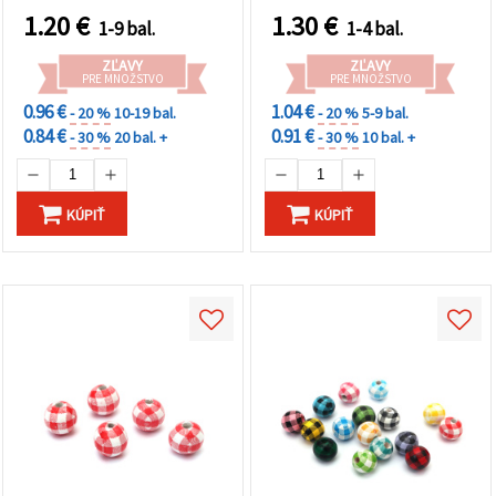
balenie 10 ks
1.20
€
1.30
€
1-9 bal.
1-4 bal.
ZĽAVY
ZĽAVY
PRE MNOŽSTVO
PRE MNOŽSTVO
0.96 €
1.04 €
- 20 %
10-19 bal.
- 20 %
5-9 bal.
0.84 €
0.91 €
- 30 %
20 bal. +
- 30 %
10 bal. +
KÚPIŤ
KÚPIŤ