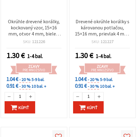
Okrúhle drevené korálky,
Drevené okrúhle korálky s
kockovaný vzor, 15×16
károvanou potlačou,
mm, otvor 4 mm, biele a
15×16 mm, prievlak 4 mm,
červené – 10 ks
mix farieb, 10 ks – na
SKU:
121226
SKU:
121227
výrobu šperkov,
náramkov, náhrdelníkov a
1.30
€
1.30
€
1-4 bal.
1-4 bal.
dekorácií
ZĽAVY
ZĽAVY
PRE MNOŽSTVO
PRE MNOŽSTVO
1.04 €
1.04 €
- 20 %
5-9 bal.
- 20 %
5-9 bal.
0.91 €
0.91 €
- 30 %
10 bal. +
- 30 %
10 bal. +
KÚPIŤ
KÚPIŤ