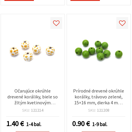
Očarujúce okrúhle
Prírodné drevené okrúhle
drevené koráliky, biele so
korálky, trávovo zelené,
žltým kvetinovým
15×16 mm, dierka 4 mm,
vzorom, 15 x 16 mm,
20 ks – na navliekanie,
SKU:
121214
SKU:
121208
otvor 4 mm - sada 10 ks
šperky, náramky,
náhrdelníky a DIY
1.40
€
0.90
€
1-4 bal.
1-9 bal.
dekorácie