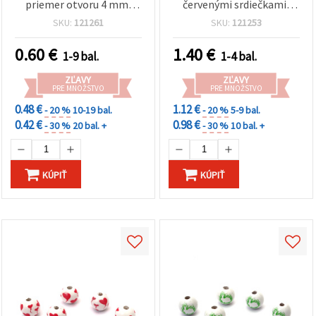
priemer otvoru 4 mm,
červenými srdiečkami,
zmiešané farby, MIX – 10
15x16 mm, prievlak 4 mm
SKU:
121261
SKU:
121253
ks
– 10 ks
0.60
€
1.40
€
1-9 bal.
1-4 bal.
ZĽAVY
ZĽAVY
PRE MNOŽSTVO
PRE MNOŽSTVO
0.48 €
1.12 €
- 20 %
10-19 bal.
- 20 %
5-9 bal.
0.42 €
0.98 €
- 30 %
20 bal. +
- 30 %
10 bal. +
KÚPIŤ
KÚPIŤ