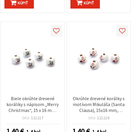
KÚPIŤ
KÚPIŤ
Biele okrúhle drevené
Okrúhle drevené korálky s
koráliky s nápisom „Merry
motívom Mikuláša (Santa
Christmas“, 15 x 16 mm,
Clausa), 15x16 mm,
prievlak 4 mm – balenie
prievlak 4 mm, biele - 10
SKU:
121217
SKU:
121216
10 ks
ks
1.40
€
1.40
€
1-4 bal.
1-4 bal.