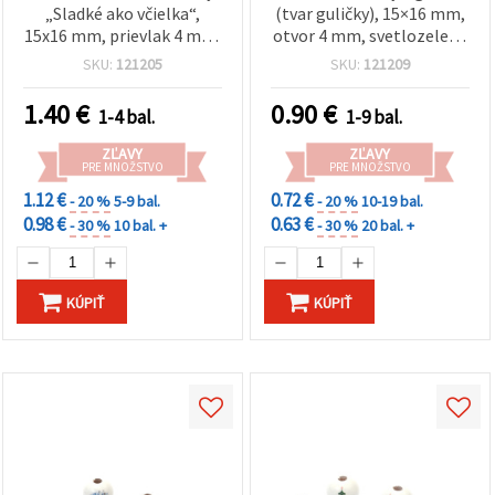
„Sladké ako včielka“,
(tvar guličky), 15×16 mm,
15x16 mm, prievlak 4 mm,
otvor 4 mm, svetlozelené
biela a žltá – 10 ks
– 20 ks
SKU:
121205
SKU:
121209
1.40
€
0.90
€
1-4 bal.
1-9 bal.
ZĽAVY
ZĽAVY
PRE MNOŽSTVO
PRE MNOŽSTVO
1.12 €
0.72 €
- 20 %
5-9 bal.
- 20 %
10-19 bal.
0.98 €
0.63 €
- 30 %
10 bal. +
- 30 %
20 bal. +
KÚPIŤ
KÚPIŤ