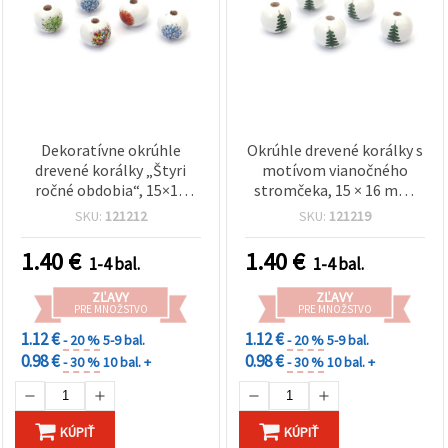
Dekoratívne okrúhle
Okrúhle drevené korálky s
drevené korálky „Štyri
motívom vianočného
ročné obdobia“, 15×16
stromčeka, 15 × 16 mm,
mm, otvor 4 mm, mix
otvor 4 mm, biele, 10 ks
SKU:
121212
SKU:
121219
farieb – balenie 10 ks, pre
šperky, náramky,
1.40
€
1.40
€
1-4 bal.
1-4 bal.
náhrdelníky a makramé
ZĽAVY
ZĽAVY
PRE MNOŽSTVO
PRE MNOŽSTVO
1.12 €
1.12 €
- 20 %
5-9 bal.
- 20 %
5-9 bal.
0.98 €
0.98 €
- 30 %
10 bal. +
- 30 %
10 bal. +
KÚPIŤ
KÚPIŤ