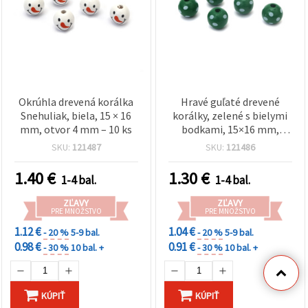
Okrúhla drevená korálka
Hravé guľaté drevené
Snehuliak, biela, 15 × 16
korálky, zelené s bielymi
mm, otvor 4 mm – 10 ks
bodkami, 15×16 mm,
prievlak 4 mm – balenie
SKU:
121487
SKU:
121486
10 ks
1.40
€
1.30
€
1-4 bal.
1-4 bal.
ZĽAVY
ZĽAVY
PRE MNOŽSTVO
PRE MNOŽSTVO
1.12 €
1.04 €
- 20 %
5-9 bal.
- 20 %
5-9 bal.
0.98 €
0.91 €
- 30 %
10 bal. +
- 30 %
10 bal. +
KÚPIŤ
KÚPIŤ