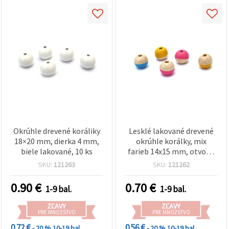
obsah a
reklamu, aj
s pomocou
našich
partnerov
pre
analytiku a
marketing.
Môžete
súhlasiť s
používaním
všetkých
súborov
cookie
kliknutím
Okrúhle drevené koráliky
Lesklé lakované drevené
na "Prijať
všetky!"
18×20 mm, dierka 4 mm,
okrúhle korálky, mix
Alebo
biele lakované, 10 ks
farieb 14x15 mm, otvor 4
môžete
mm – sada 10 ks na
uviesť svoje
SKU:
121263
SKU:
121262
kreatívne tvorenie
preferencie
v
0.90
€
0.70
€
1-9 bal.
1-9 bal.
Nastaveniach
výberom
daného
ZĽAVY
ZĽAVY
PRE MNOŽSTVO
PRE MNOŽSTVO
typu
súborov
0.72 €
0.56 €
- 20 %
10-19 bal.
- 20 %
10-19 bal.