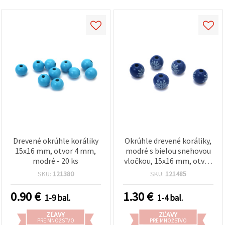
Drevené okrúhle koráliky
Okrúhle drevené koráliky,
15x16 mm, otvor 4 mm,
modré s bielou snehovou
modré - 20 ks
vločkou, 15x16 mm, otvor
4 mm - 10 ks
SKU:
121380
SKU:
121485
0.90
€
1.30
€
1-9 bal.
1-4 bal.
ZĽAVY
ZĽAVY
PRE MNOŽSTVO
PRE MNOŽSTVO