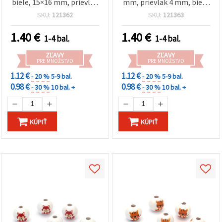
biele, 15×16 mm, prievlak
mm, prievlak 4 mm, biele
4 mm – sada 10 ks
– 10 ks
SKU:
121362
SKU:
121363
1.40
€
1.40
€
1-4 bal.
1-4 bal.
ZĽAVY
ZĽAVY
PRE MNOŽSTVO
PRE MNOŽSTVO
1.12 €
1.12 €
- 20 %
5-9 bal.
- 20 %
5-9 bal.
0.98 €
0.98 €
- 30 %
10 bal. +
- 30 %
10 bal. +
KÚPIŤ
KÚPIŤ