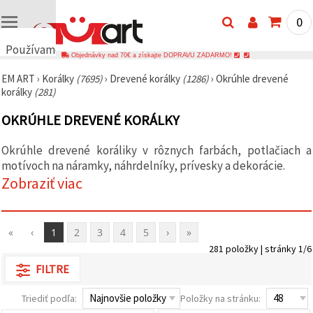
0
Používame
Objednávky nad 70€ a získajte DOPRAVU ZADARMO!
cookies
EM ART
›
Korálky
(7695)
›
Drevené korálky
(1286)
›
Okrúhle drevené
🍪
korálky
(281)
Používame
cookies a
OKRÚHLE DREVENÉ KORÁLKY
podobné
technológie,
aby sme
Okrúhle drevené koráliky v rôznych farbách, potlačiach a
zabezpečili
správne
motívoch na náramky, náhrdelníky, prívesky a dekorácie.
fungovanie
Zobraziť viac
webovej
stránky,
zlepšili váš
používateľský
zážitok a s
«
‹
1
2
3
4
5
›
»
vaším
281 položky | stránky 1/6
súhlasom
analyzovali
FILTRE
návštevnosť
a
zobrazovali
Triediť podľa:
Položky na stránku:
relevantnejší