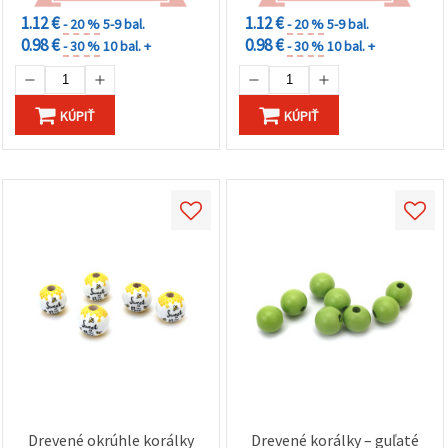
1.12 €
1.12 €
- 20 %
5-9 bal.
- 20 %
5-9 bal.
0.98 €
0.98 €
- 30 %
10 bal. +
- 30 %
10 bal. +
KÚPIŤ
KÚPIŤ
Drevené okrúhle korálky
Drevené korálky – guľaté