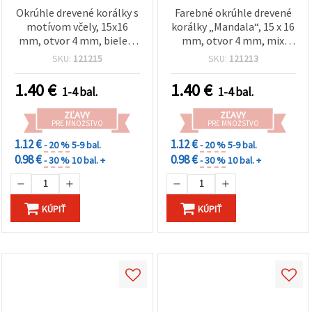
Okrúhle drevené korálky s
Farebné okrúhle drevené
motívom včely, 15x16
korálky „Mandala“, 15 x 16
mm, otvor 4 mm, biele –
mm, otvor 4 mm, mix
10 ks
farieb – sada 10 ks
SKU:
121215
SKU:
121213
1.40
€
1.40
€
1-4 bal.
1-4 bal.
ZĽAVY
ZĽAVY
PRE MNOŽSTVO
PRE MNOŽSTVO
1.12 €
1.12 €
- 20 %
5-9 bal.
- 20 %
5-9 bal.
0.98 €
0.98 €
- 30 %
10 bal. +
- 30 %
10 bal. +
KÚPIŤ
KÚPIŤ