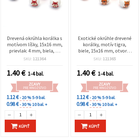
Drevená okrúhla korálka s
Exotické okrúhle drevené
motívom líšky, 15x16 mm,
korálky, motív tigra,
prievlak: 4 mm, biela, 10
biele, 15x16 mm, otvor: 4
ks
mm – sada 10 ks
SKU:
121364
SKU:
121365
1.40
€
1.40
€
1-4 bal.
1-4 bal.
ZĽAVY
ZĽAVY
PRE MNOŽSTVO
PRE MNOŽSTVO
1.12 €
1.12 €
- 20 %
5-9 bal.
- 20 %
5-9 bal.
0.98 €
0.98 €
- 30 %
10 bal. +
- 30 %
10 bal. +
KÚPIŤ
KÚPIŤ