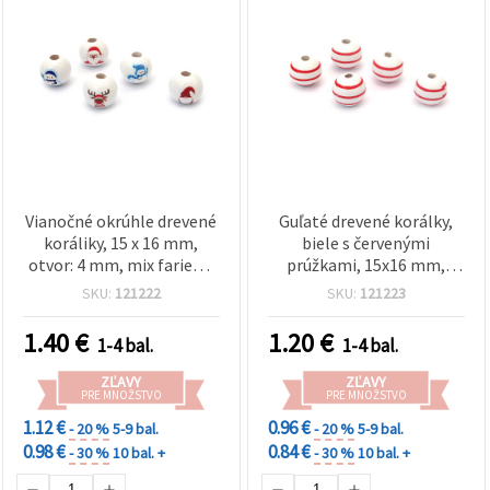
Vianočné okrúhle drevené
Guľaté drevené korálky,
koráliky, 15 x 16 mm,
biele s červenými
otvor: 4 mm, mix farieb –
prúžkami, 15x16 mm,
sada 10 ks
otvor 4 mm – 10 ks
SKU:
121222
SKU:
121223
1.40
€
1.20
€
1-4 bal.
1-4 bal.
ZĽAVY
ZĽAVY
PRE MNOŽSTVO
PRE MNOŽSTVO
1.12 €
0.96 €
- 20 %
5-9 bal.
- 20 %
5-9 bal.
0.98 €
0.84 €
- 30 %
10 bal. +
- 30 %
10 bal. +