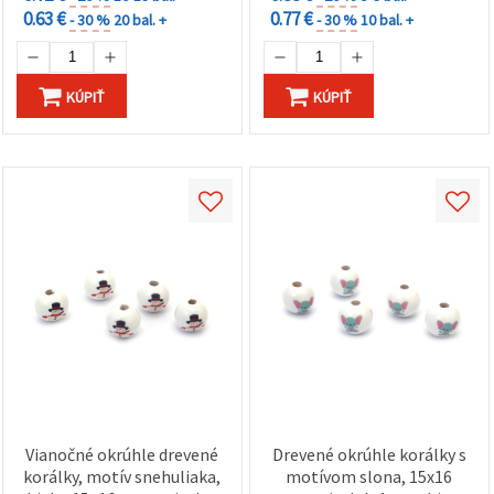
0.63 €
0.77 €
- 30 %
20 bal. +
- 30 %
10 bal. +
KÚPIŤ
KÚPIŤ
Vianočné okrúhle drevené
Drevené okrúhle korálky s
korálky, motív snehuliaka,
motívom slona, 15x16