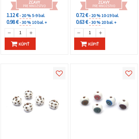
ZĽAVY
ZĽAVY
PRE MNOŽSTVO
PRE MNOŽSTVO
1.12 €
0.72 €
- 20 %
5-9 bal.
- 20 %
10-19 bal.
0.98 €
0.63 €
- 30 %
10 bal. +
- 30 %
20 bal. +
KÚPIŤ
KÚPIŤ