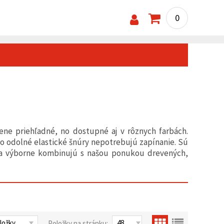
0
zene priehľadné, no dostupné aj v rôznych farbách.
to odolné elastické šnúry nepotrebujú zapínanie. Sú
sa výborne kombinujú s našou ponukou drevených,
Položky na stránku: