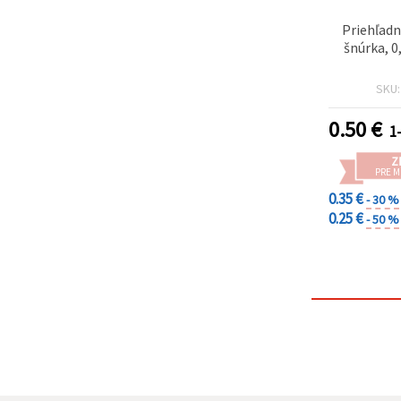
Priehľadn
šnúrka, 
SKU
0.50
€
1
Z
PRE 
0.35 €
- 30 %
0.25 €
- 50 %