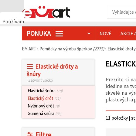
Používame
cookies
PONUKA
NOVÉ
AKCIE 
🍪
Používame
cookies a
EM ART
›
Pomôcky na výrobu šperkov
(2775)
›
Elastické drôty
podobné
technológie,
aby sme
ELASTICK
Elastické drôty a
zabezpečili
správne
šnúry
fungovanie
Prezrite si n
Zatvoriť všetko
webovej
stránky,
Ideálne na tv
zlepšili váš
Elastická šnúra
(18)
skvelé na vý
používateľský
Elastický drôt
(11)
plastových a 
zážitok a s
vaším
Nylónový drôt
(9)
súhlasom
Gumená šnúra
(33)
analyzovali
11 položky | s
návštevnosť
a
zobrazovali
Filtre
relevantnejší