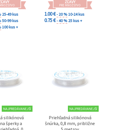
ZĽAVY
ZĽAVY
 MNOŽSTVO
PRE MNOŽSTVO
1.00 €
%
25-49 kus
- 20 %
10-24 kus
0.75 €
%
50-99 kus
- 40 %
25 kus +
%
100 kus +
NAJPREDÁVANEJŠÍ
NAJPREDÁVANEJŠÍ
ká silikónová
Priehľadná silikónová
 na šperky a
šnúrka, 0,8 mm, približne
priehľadná, 0,7
5 metrov