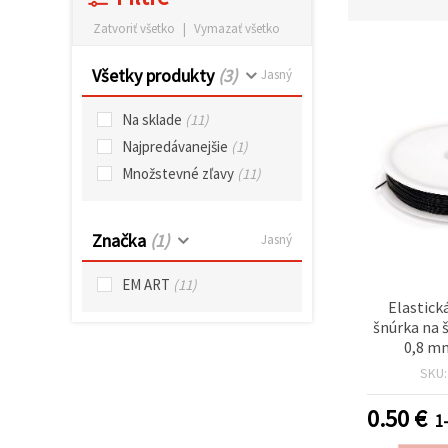
obsah a
reklamu, aj
Zatvoriť všetko
|
Vymazať všetko
s pomocou
našich
Všetky produkty
(3)
partnerov
Jasný
pre
analytiku a
Na sklade
(11)
marketing.
Môžete
Najpredávanejšie
(1)
súhlasiť s
Množstevné zľavy
(11)
používaním
všetkých
súborov
cookie
Značka
(1)
Jasný
kliknutím
na "Prijať
všetky!"
EM ART
(11)
Alebo
môžete
Elastick
uviesť svoje
šnúrka na š
preferencie
0,8 m
v
Nastaveniach
SKU
výberom
daného
0.50
€
typu
1
súborov