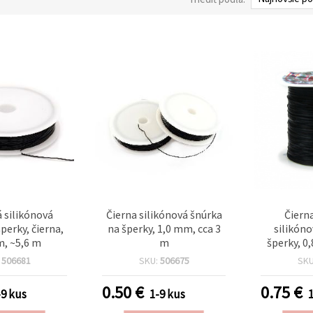
á silikónová
Čierna silikónová šnúrka
Čiern
perky, čierna,
na šperky, 1,0 mm, cca 3
silikón
m, ~5,6 m
m
šperky, 0
:
506681
SKU:
506675
SK
0.50
€
0.75
€
-9 kus
1-9 kus