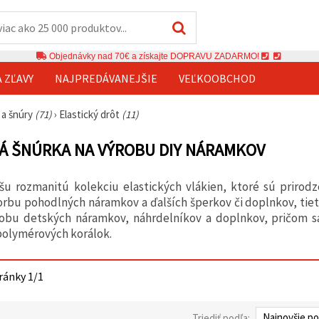
Objednávky nad 70€ a získajte DOPRAVU ZADARMO!
A ZĽAVY
NAJPREDÁVANEJŠIE
VEĽKOOBCHOD
 a šnúry
(71)
›
Elastický drôt
(11)
Á ŠNÚRKA NA VÝROBU DIY NÁRAMKOV
ašu rozmanitú kolekciu elastických vlákien, ktoré sú prirod
orbu pohodlných náramkov a ďalších šperkov či doplnkov, tie
robu detských náramkov, náhrdelníkov a doplnkov, pričom 
polymérových korálok.
tránky 1/1
Triediť podľa: