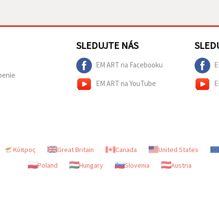
SLEDUJTE NÁS
SLED
EM ART na Facebooku
E
penie
EM ART na YouTube
E
Κύπρος
Great Britain
Canada
United States
Poland
Hungary
Slovenia
Austria