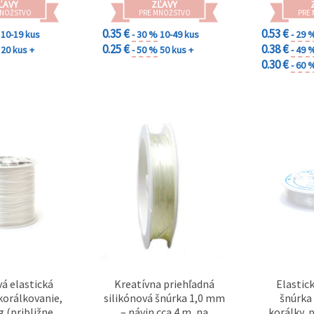
ĽAVY
ZĽAVY
MNOŽSTVO
PRE MNOŽSTVO
PRE
0.35 €
0.53 €
10-19 kus
- 30 %
10-49 kus
- 29 
0.25 €
0.38 €
20 kus +
- 50 %
50 kus +
- 49 
0.30 €
- 60 
vá elastická
Kreatívna priehľadná
Elastic
korálkovanie,
silikónová šnúrka 1,0 mm
šnúrka
g (približne 70
– návin cca 4 m, na
korálky, 