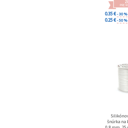
cookie a
Z
kliknutím
PRE 
na tlačidlo
0.35 €
- 30 %
"Uložiť"
0.25 €
- 50 %
Prijať
všetko
Nastavenia
Silikóno
šnúrka na 
0,8 mm, 25 