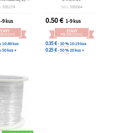
 cca 6 m
U:
505274
SKU:
505064
0.50
€
1-9 kus
1-9 kus
ZĽAVY
ZĽAVY
 MNOŽSTVO
PRE MNOŽSTVO
0.35 €
%
10-49 kus
- 30 %
10-19 kus
0.25 €
%
50 kus +
- 50 %
20 kus +