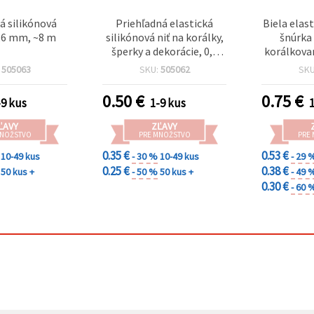
á silikónová
Priehľadná elastická
Biela elas
0,6 mm, ~8 m
silikónová niť na korálky,
šnúrka
šperky a dekorácie, 0,5
korálkovan
mm, ~12 m návin –
:
505063
SKU:
505062
SK
neviditeľná šnúrka na
navliekanie a handmade
0.50
€
0.75
€
-9 kus
1-9 kus
projekty
ĽAVY
ZĽAVY
MNOŽSTVO
PRE MNOŽSTVO
PRE
0.35 €
0.53 €
10-49 kus
- 30 %
10-49 kus
- 29 
0.25 €
0.38 €
50 kus +
- 50 %
50 kus +
- 49 
0.30 €
- 60 