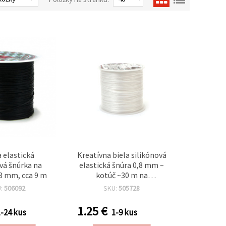
a elastická
Kreatívna biela silikónová
ová šnúrka na
elastická šnúra 0,8 mm –
,8 mm, cca 9 m
kotúč ~30 m na
handmade šperky,
U:
506092
SKU:
505728
náramky, navliekanie
korálok a DIY projekty
1.25
€
1-24 kus
1-9 kus