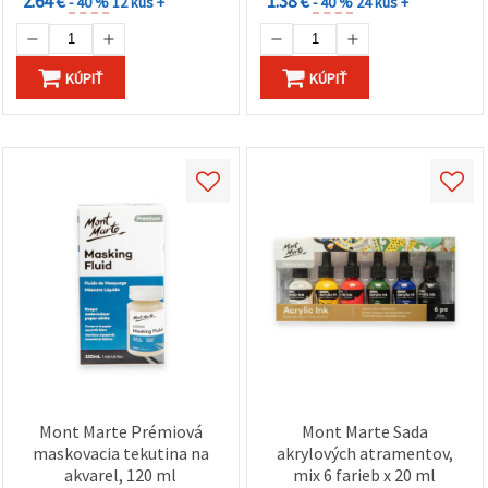
2.64 €
1.38 €
cookie a
- 40 %
12 kus +
- 40 %
24 kus +
kliknutím
na tlačidlo
"Uložiť"
KÚPIŤ
KÚPIŤ
Prijať
všetko
Nastavenia
Mont Marte Prémiová
Mont Marte Sada
maskovacia tekutina na
akrylových atramentov,
akvarel, 120 ml
mix 6 farieb x 20 ml