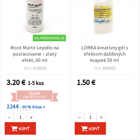
NAJPREDÁVANEJŠÍ
Mont Marte Lepidlo na
LORKA kreatívny gél s
pozlacovanie – zlatý
efektom dažďových
efekt, 60 ml
kvapiek 50 ml
SKU:
516516
SKU:
842051
3.20
€
1.50
€
1-5 kus
ZĽAVY
PRE MNOŽSTVO
2.24 €
- 30 %
6 kus +
KÚPIŤ
KÚPIŤ