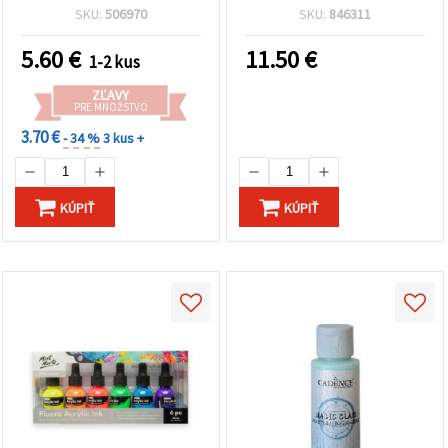
SKU:
506970
SKU:
846311
5.60
€
11.50
€
1-2 kus
ZĽAVY
PRE MNOŽSTVO
3.70 €
- 34 %
3 kus +
KÚPIŤ
KÚPIŤ