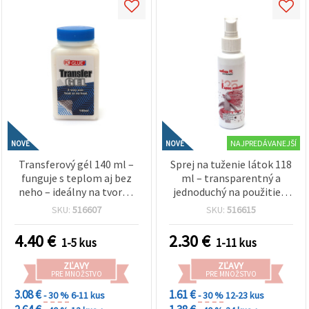
obsah a
reklamu, aj
s pomocou
našich
partnerov
pre
analytiku a
marketing.
Môžete
súhlasiť s
používaním
všetkých
NAJPREDÁVANEJŠÍ
súborov
NOVÉ
NOVÉ
cookie
Transferový gél 140 ml –
Sprej na tuženie látok 118
kliknutím
funguje s teplom aj bez
ml – transparentný a
na "Prijať
všetky!"
neho – ideálny na tvorbu
jednoduchý na použitie –
Alebo
pôsobivých prenosov
ideálny na tvarovanie
SKU:
516607
SKU:
516615
môžete
obrázkov na papier, textil,
látky, čipky, stúh a
uviesť svoje
drevo a plátno
dekoračných textílií na
preferencie
4.40
€
2.30
€
1-5 kus
1-11 kus
v
tvorenie a hobby
Nastaveniach
ZĽAVY
ZĽAVY
výberom
PRE MNOŽSTVO
PRE MNOŽSTVO
daného
typu
3.08 €
1.61 €
- 30 %
6-11 kus
- 30 %
12-23 kus
súborov