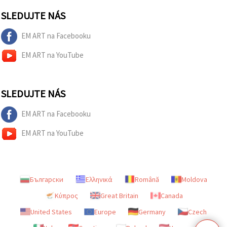
SLEDUJTE NÁS
EM ART na Facebooku
EM ART na YouTube
SLEDUJTE NÁS
EM ART na Facebooku
EM ART na YouTube
Български
Ελληνικά
Română
Moldova
Κύπρος
Great Britain
Canada
United States
Europe
Germany
Czech