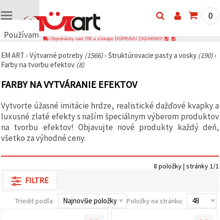
0
Používame
Objednávky nad 70€ a získajte DOPRAVU ZADARMO!
cookies
EM ART
›
Výtvarné potreby
(1566)
›
Štruktúrovacie pasty a vosky
(190)
›
🍪
Farby na tvorbu efektov
(8)
Používame
cookies a
FARBY NA VYTVÁRANIE EFEKTOV
podobné
technológie,
aby sme
Vytvorte úžasné imitácie hrdze, realistické dažďové kvapky a
zabezpečili
správne
luxusné zlaté efekty s naším špeciálnym výberom produktov
fungovanie
na tvorbu efektov! Objavujte nové produkty každý deň,
webovej
všetko za výhodné ceny.
stránky,
zlepšili váš
používateľský
zážitok a s
8 položky | stránky 1/1
vaším
súhlasom
FILTRE
analyzovali
návštevnosť
Triediť podľa:
Položky na stránku:
a
zobrazovali
relevantnejší