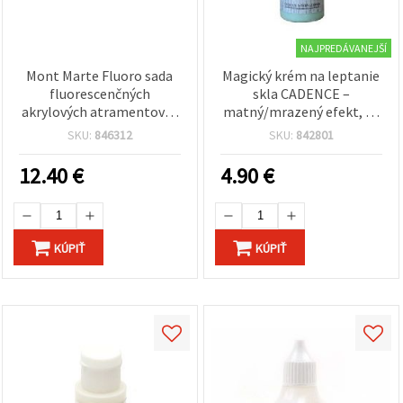
NAJPREDÁVANEJŠÍ
Mont Marte Fluoro sada
Magický krém na leptanie
fluorescenčných
skla CADENCE –
akrylových atramentov, 6
matný/mrazený efekt, 59
farieb x 20 ml
ml – DIY leptanie skla a
SKU:
846312
SKU:
842801
zrkadiel so šablónami,
kreatívne hobby a domáce
12.40
€
4.90
€
dekorácie
KÚPIŤ
KÚPIŤ