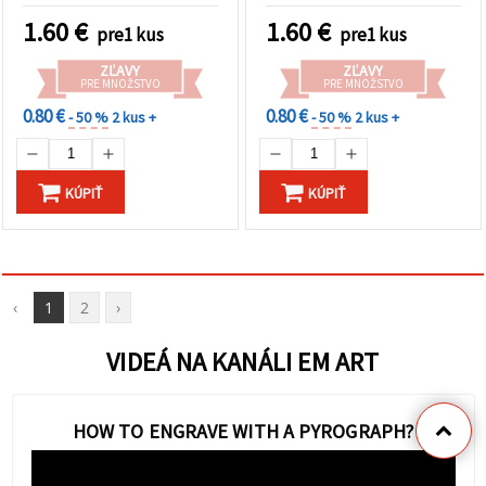
1.60
€
1.60
€
pre1 kus
pre1 kus
ZĽAVY
ZĽAVY
PRE MNOŽSTVO
PRE MNOŽSTVO
0.80 €
0.80 €
- 50 %
2 kus +
- 50 %
2 kus +
KÚPIŤ
KÚPIŤ
‹
1
2
›
VIDEÁ NA KANÁLI EM ART
HOW TO ENGRAVE WITH A PYROGRAPH?