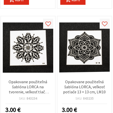
Opakovane použiteľná
Opakovane použiteľná
šablóna LORCA na
šablóna LORCA, veľkosť
tvorenie, veľkosť tlače
potlače 13 × 13 cm, LM10
13×13 cm, LM9
SKU:
843234
SKU:
843235
3.00
€
3.00
€