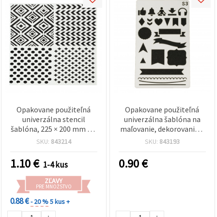
Opakovane použiteľná
Opakovane použiteľná
univerzálna stencil
univerzálna šablóna na
šablóna, 225 × 200 mm – 4
maľovanie, dekorovanie a
motívy
dekupáž, 180 x 100 mm,
SKU:
843214
SKU:
843193
model P1/S3
1.10
€
0.90
€
1-4 kus
ZĽAVY
PRE MNOŽSTVO
0.88 €
- 20 %
5 kus +