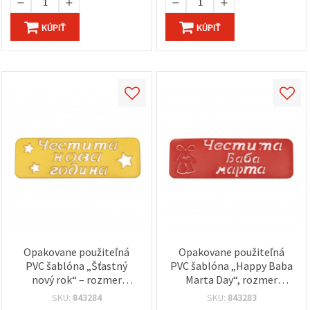
KÚPIŤ
KÚPIŤ
Opakovane použiteľná
Opakovane použiteľná
PVC šablóna „Šťastný
PVC šablóna „Happy Baba
nový rok“ – rozmer
Marta Day“, rozmer
motívu 13 × 4,5 cm
potlače: 13 × 4,5 cm
SKU:
843284
SKU:
843283