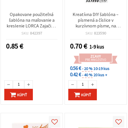
Opakovane použiteľná
Kreatívna DIY šablóna –
šablóna na maľovanie a
písmená a číslice v
kreslenie LORCA Zajačik a
kurzívnom písme, na
kvety, rozmer motívu 4,3
vyrezávanie a kreslenie,
SKU:
842397
SKU:
823590
× 2 cm, model L18
21 × 31 mm
0.85
€
0.70
€
1-9 kus
ZĽAVY
PRE MNOŽSTVO
0.56 €
- 20 %
10-19 kus
0.42 €
- 40 %
20 kus +
KÚPIŤ
KÚPIŤ