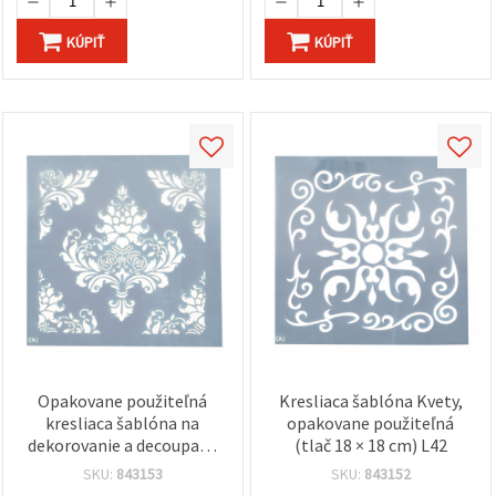
KÚPIŤ
KÚPIŤ
Opakovane použiteľná
Kresliaca šablóna Kvety,
kresliaca šablóna na
opakovane použiteľná
dekorovanie a decoupage
(tlač 18 × 18 cm) L42
18x18 cm L43
SKU:
843153
SKU:
843152