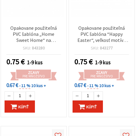
Opakovane použiteľná
Opakovane použiteľná
PVC šablóna „Home
PVC šablóna “Happy
Sweet Home“ na
Easter“, veľkosť motívu
maľovanie a dekorovanie,
14,2 × 3,6 cm
SKU:
843280
SKU:
843277
veľkosť potlače 13,5 × 4
cm
0.75
€
0.75
€
1-9 kus
1-9 kus
ZĽAVY
ZĽAVY
PRE MNOŽSTVO
PRE MNOŽSTVO
0.67 €
0.67 €
- 11 %
10 kus +
- 11 %
10 kus +
KÚPIŤ
KÚPIŤ