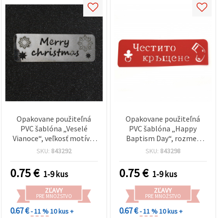
Opakovane použiteľná
Opakovane použiteľná
PVC šablóna „Veselé
PVC šablóna „Happy
Vianoce“, veľkosť motívu:
Baptism Day“, rozmer
14 x 4 cm
motívu: 13,6 × 3,5 cm
SKU:
843292
SKU:
843298
0.75
€
0.75
€
1-9 kus
1-9 kus
ZĽAVY
ZĽAVY
PRE MNOŽSTVO
PRE MNOŽSTVO
0.67 €
0.67 €
- 11 %
10 kus +
- 11 %
10 kus +