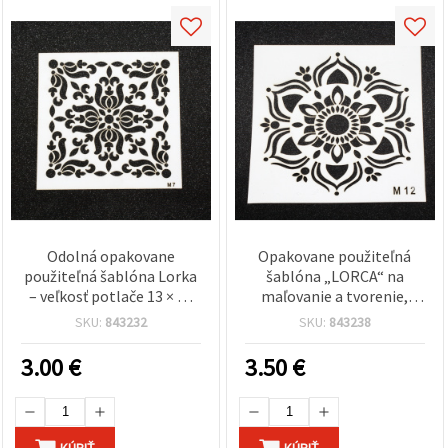
Odolná opakovane
Opakovane použiteľná
použiteľná šablóna Lorka
šablóna „LORCA“ na
– veľkosť potlače 13 × 13
maľovanie a tvorenie,
cm – LM7 – na čisté a
veľkosť motívu 19 × 19 cm,
SKU:
843232
SKU:
843238
presné maľovanie a
dizajn LM12
dekorovanie
3.00
€
3.50
€
KÚPIŤ
KÚPIŤ