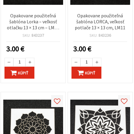
Opakovane použiteľná
Opakovane použiteľná
šablóna Lorka – veľkosť
šablóna LORCA, veľkosť
otlačku 13 × 13 cm – LM16
potlače 13 × 13 cm, LM11
– ideálna na presné
SKU:
843237
SKU:
843236
zdobenie, maľovanie a
kreatívne hobby projekty
3.00
€
3.00
€
KÚPIŤ
KÚPIŤ