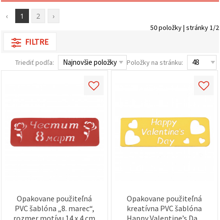
obsah a
reklamu, aj
‹
1
2
›
s pomocou
50 položky | stránky 1/2
našich
partnerov
FILTRE
pre
analytiku a
marketing.
Triediť podľa:
Položky na stránku:
Môžete
súhlasiť s
používaním
všetkých
súborov
cookie
kliknutím
na "Prijať
všetky!"
Alebo
môžete
uviesť svoje
preferencie
v
Nastaveniach
výberom
daného
Opakovane použiteľná
Opakovane použiteľná
typu
PVC šablóna „8. marec“,
kreatívna PVC šablóna
súborov
rozmer motívu 14 x 4 cm
„Happy Valentine’s Day“,