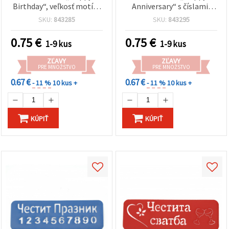
Birthday“, veľkosť motívu
Anniversary“ s číslami,
12 × 5 cm
rozmer potlače: 12,7 x 3,5
SKU:
843285
SKU:
843295
cm
0.75
€
0.75
€
1-9 kus
1-9 kus
ZĽAVY
ZĽAVY
PRE MNOŽSTVO
PRE MNOŽSTVO
0.67 €
0.67 €
- 11 %
10 kus +
- 11 %
10 kus +
KÚPIŤ
KÚPIŤ