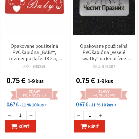
Opakovane použiteľná
Opakovane použiteľná
PVC šablóna „BABY“,
PVC šablóna „Veselé
rozmer potlače: 18 × 5,5
sviatky“ na kreatívne
cm
tvorenie, veľkosť potlače
SKU:
843291
SKU:
843287
9,5 × 3,5 cm
0.75
€
0.75
€
1-9 kus
1-9 kus
ZĽAVY
ZĽAVY
PRE MNOŽSTVO
PRE MNOŽSTVO
0.67 €
0.67 €
- 11 %
10 kus +
- 11 %
10 kus +
KÚPIŤ
KÚPIŤ