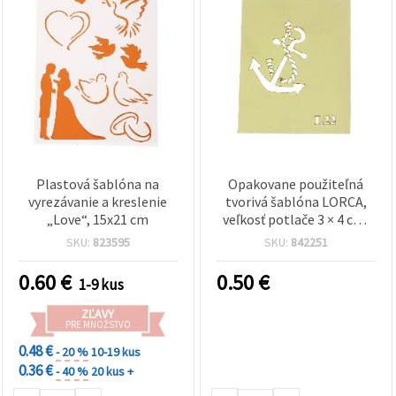
Plastová šablóna na
Opakovane použiteľná
vyrezávanie a kreslenie
tvorivá šablóna LORCA,
„Love“, 15x21 cm
veľkosť potlače 3 × 4 cm,
model L22
SKU:
823595
SKU:
842251
0.60
€
0.50
€
1-9 kus
ZĽAVY
PRE MNOŽSTVO
0.48 €
- 20 %
10-19 kus
0.36 €
- 40 %
20 kus +