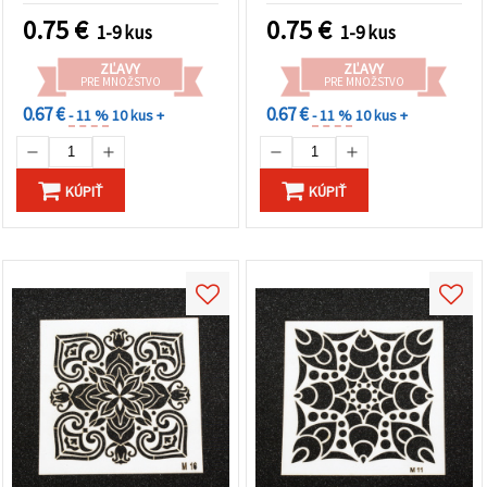
0.75
€
0.75
€
1-9 kus
1-9 kus
ZĽAVY
ZĽAVY
PRE MNOŽSTVO
PRE MNOŽSTVO
0.67 €
0.67 €
- 11 %
10 kus +
- 11 %
10 kus +
KÚPIŤ
KÚPIŤ