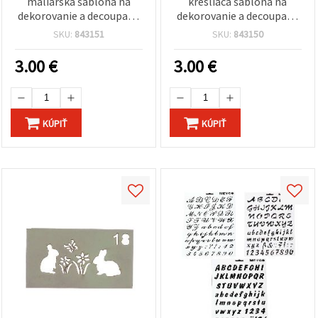
maliarska šablóna na
kresliaca šablóna na
dekorovanie a decoupage
dekorovanie a decoupage
18x18 cm L41
18x18 cm L40
SKU:
843151
SKU:
843150
3.00
€
3.00
€
KÚPIŤ
KÚPIŤ