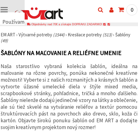
0
Používame
Objednávky nad 70€ a získajte DOPRAVU ZADARMO!
cookies
EM ART
›
Výtvarné potreby
(1544)
›
Kresliace potreby
(513)
›
Šablóny
🍪
(49)
Používame
cookies a
ŠABLÓNY NA MAĽOVANIE A RELIÉFNE UMENIE
podobné
technológie,
aby sme
Naša starostlivo vybraná kolekcia šablón, ideálna na
zabezpečili
správne
maľovanie na rôzne povrchy, ponúka nekonečné kreatívne
fungovanie
možnosti! Vyberte si z našich rozmanitých a krásnych šablón a
webovej
vytvorte úžasné umelecké diela v štýle mixed media,
stránky,
zlepšili váš
scrapbookové stránky, pohľadnice, tričká a mnoho ďalšieho.
používateľský
Šablóny nielenže dodajú jedinečné vzory na látky a oblečenie,
zážitok a s
ale sú tiež skvelé na vytváranie reliéfov a textúr pomocou
vaším
súhlasom
štruktúrovacích pást na povrchoch ako drevo, sklo, koža či
analyzovali
kartón. Objavte širokú ponuku šablón od EM ART a dodajte
návštevnosť
a
svojim kreatívnym projektom nový rozmer!
zobrazovali
relevantnejší