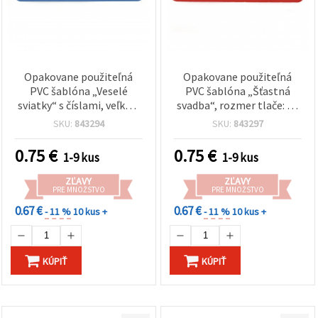
Opakovane použiteľná
Opakovane použiteľná
PVC šablóna „Veselé
PVC šablóna „Šťastná
sviatky“ s číslami, veľkosť
svadba“, rozmer tlače: 14
potlače: 13 x 3,5 cm
× 4,3 cm
SKU:
843294
SKU:
843297
0.75
€
0.75
€
1-9 kus
1-9 kus
ZĽAVY
ZĽAVY
PRE MNOŽSTVO
PRE MNOŽSTVO
0.67 €
0.67 €
- 11 %
10 kus +
- 11 %
10 kus +
KÚPIŤ
KÚPIŤ