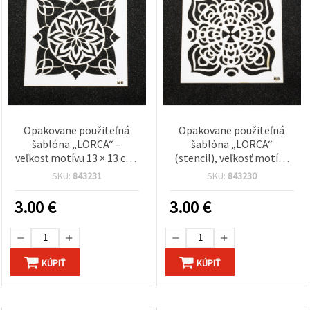
Opakovane použiteľná
Opakovane použiteľná
šablóna „LORCA“ –
šablóna „LORCA“
veľkosť motívu 13 × 13 cm,
(stencil), veľkosť motívu
dizajn LM6
13 × 13 cm, dizajn LM5
SKU:
843231
SKU:
843230
3.00
€
3.00
€
KÚPIŤ
KÚPIŤ