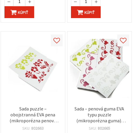
KÚPIŤ
KÚPIŤ
Sada puzzle –
Sada – penová guma EVA
obojstranná EVA pena
typu puzzle
(mikroporézna penová
(mikroporézna guma),
guma) s plastovou
obojstranná, s plastovou
SKU:
802663
SKU:
802665
kvetinovou šablónou
šablónou na ornamenty