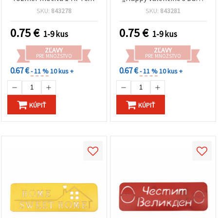
cookie a
veľkosť potlače 13,5 × 4,5
kliknutím
SKU:
843278
SKU:
843281
na tlačidlo
cm
"Uložiť"
0.75
€
0.75
€
1-9 kus
1-9 kus
Prijať
ZĽAVY
ZĽAVY
PRE MNOŽSTVO
PRE MNOŽSTVO
všetko
0.67 €
0.67 €
- 11 %
10 kus +
- 11 %
10 kus +
Nastavenia
KÚPIŤ
KÚPIŤ