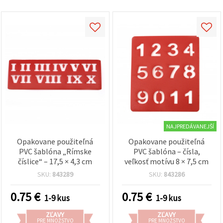
NAJPREDÁVANEJŠÍ
Opakovane použiteľná
Opakovane použiteľná
PVC šablóna „Rímske
PVC šablóna – čísla,
číslice“ – 17,5 × 4,3 cm
veľkosť motívu 8 × 7,5 cm
SKU:
843289
SKU:
843286
0.75
€
0.75
€
1-9 kus
1-9 kus
ZĽAVY
ZĽAVY
PRE MNOŽSTVO
PRE MNOŽSTVO