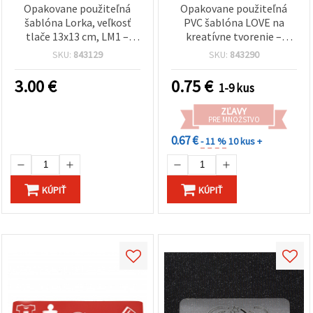
Opakovane použiteľná
Opakovane použiteľná
šablóna Lorka, veľkosť
PVC šablóna LOVE na
tlače 13x13 cm, LM1 –
kreatívne tvorenie –
ideálna na čisté, presné
rozmer motívu 17,5 × 5,8
SKU:
843129
SKU:
843290
maľovanie a dekoratívne
cm
vzory pre hobby tvorenie
3.00
€
0.75
€
1-9 kus
ZĽAVY
PRE MNOŽSTVO
0.67 €
- 11 %
10 kus +
KÚPIŤ
KÚPIŤ