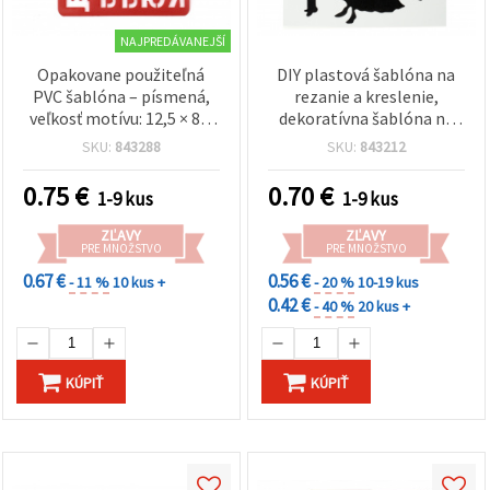
NAJPREDÁVANEJŠÍ
Opakovane použiteľná
DIY plastová šablóna na
PVC šablóna – písmená,
rezanie a kreslenie,
veľkosť motívu: 12,5 × 8,5
dekoratívna šablóna na
cm
maľovanie, 21x31 mm,
SKU:
843288
SKU:
843212
motív 11
0.75
€
0.70
€
1-9 kus
1-9 kus
ZĽAVY
ZĽAVY
PRE MNOŽSTVO
PRE MNOŽSTVO
0.67 €
0.56 €
- 11 %
10 kus +
- 20 %
10-19 kus
0.42 €
- 40 %
20 kus +
KÚPIŤ
KÚPIŤ