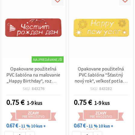
NAJPREDÁVANEJŠÍ
Opakovane použiteľná
Opakovane použiteľná
PVC šablóna na maľovanie
PVC šablóna “Šťastný
„Happy Birthday“, rozmer
nový rok“, veľkosť potlače
motívu 14 × 4,5 cm
14 × 4,5 cm
SKU:
843276
SKU:
843282
0.75
€
0.75
€
1-9 kus
1-9 kus
ZĽAVY
ZĽAVY
PRE MNOŽSTVO
PRE MNOŽSTVO
0.67 €
0.67 €
- 11 %
10 kus +
- 11 %
10 kus +