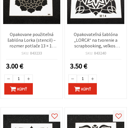
Opakovane použiteľná
Opakovateľná šablóna
šablóna Lorka (stencil) –
„LORCA“ na tvorenie a
rozmer potlače 13 × 13
scrapbooking, veľkosť
cm – LM8 – na presné
motívu 19x19 cm, dizajn
SKU:
843233
SKU:
843240
maľovanie, dekorovanie a
LM14
tvorenie (DIY)
3.00
€
3.50
€
KÚPIŤ
KÚPIŤ