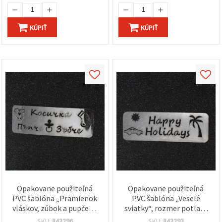
KÚPIŤ
KÚPIŤ
Opakovane použiteľná
Opakovane použiteľná
PVC šablóna „Pramienok
PVC šablóna „Veselé
vláskov, zúbok a pupček“,
sviatky“, rozmer potlače
rozmer potlače 14 × 4 cm
14 × 4 cm
SKU:
843296
SKU:
843293