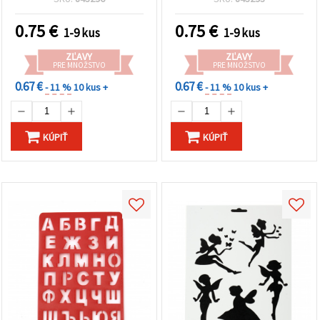
0.75
€
0.75
€
1-9 kus
1-9 kus
ZĽAVY
ZĽAVY
PRE MNOŽSTVO
PRE MNOŽSTVO
0.67 €
0.67 €
- 11 %
10 kus +
- 11 %
10 kus +
KÚPIŤ
KÚPIŤ