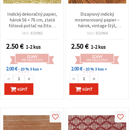
Indický dekoračný papier,
Dizajnový indický
hárok 56 × 76 cm, zlatá
mramorovaný papier –
fóliová potlač na žltom
hárok, vintage štýl,
podklade, barokový
zlatohnedý a čierny vírivý
SKU:
823962
SKU:
823964
kvetinový vír, 120 g/m² –
vzor, 120 g/m², 56 x 76 cm,
na scrapbooking,
na scrapbooking, výrobu
2.50
€
2.50
€
1-2 kus
1-2 kus
cardmaking, DIY tvorenie
pohľadníc, dekupáž a DIY
a balenie darčekov, HP34
tvorenie – HP36
ZĽAVY
ZĽAVY
PRE MNOŽSTVO
PRE MNOŽSTVO
2.00 €
2.00 €
- 20 %
3 kus +
- 20 %
3 kus +
KÚPIŤ
KÚPIŤ