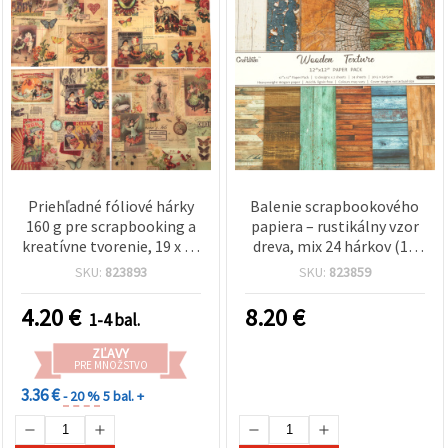
Priehľadné fóliové hárky
Balenie scrapbookového
160 g pre scrapbooking a
papiera – rustikálny vzor
kreatívne tvorenie, 19 x 19
dreva, mix 24 hárkov (12
cm, jednostranné, 12
dizajnov × 2), 160 g/m²,
SKU:
823893
SKU:
823859
dizajnov x 1 hárok (mix),
12×12 inch / 30,5×30,5 cm
vintage štýl – Cirkusové
– kreatívny papier na
4.20
€
8.20
€
1-4 bal.
predstavenie
scrapbooking,
cardmaking a DIY projekty
ZĽAVY
PRE MNOŽSTVO
3.36 €
- 20 %
5 bal. +