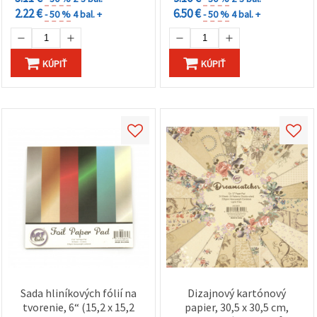
2.22 €
6.50 €
- 50 %
4 bal. +
- 50 %
4 bal. +
KÚPIŤ
KÚPIŤ
Sada hliníkových fólií na
Dizajnový kartónový
tvorenie, 6“ (15,2 x 15,2
papier, 30,5 x 30,5 cm,