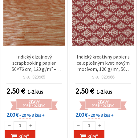
Indický dizajnový
Indický kreatívny papier s
scrapbooking papier
celoplošným kvetinovým
56×76 cm, 120 g/m² –
motívom, 120 g/m², 56 ×
oranžový s potlačou z
76 cm, tmavoružový s
SKU:
823965
SKU:
823966
metalickej zlatej fólie,
potlačou metalickou
dekoratívny papier pre
striebornou fóliou — na
2.50
€
2.50
€
1-2 kus
1-2 kus
ručné práce, cardmaking a
scrapbooking,
DIY – HP37
cardmaking a DIY, HP38
ZĽAVY
ZĽAVY
PRE MNOŽSTVO
PRE MNOŽSTVO
2.00 €
2.00 €
- 20 %
3 kus +
- 20 %
3 kus +
KÚPIŤ
KÚPIŤ