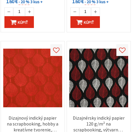
1.60 €
1.60 €
- 20 %
3 kus +
- 20 %
3 kus +
KÚPIŤ
KÚPIŤ
Dizajnový indický papier
Dizajnérsky indický papier
na scrapbooking, hobby a
120 g/m² na
kreatívne tvorenie,
scrapbooking, výtvarné a