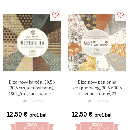
Dizajnový kartón, 30,5 x
Dizajnový papier na
30,5 cm, jednostranný,
scrapbooking, 30,5 x 30,5
180 g/m², sada papierov
cm, jednostranný, 230
na scrapbooking, 12 mix
g/m², mix 12 dizajnov (6 s
SKU:
823853
SKU:
823836
dizajnov, 24 hárkov
fóliovou potlačou) – 24
hárkov
12.50
€
12.50
€
pre1 bal.
pre1 bal.
ZĽAVY
ZĽAVY
PRE MNOŽSTVO
PRE MNOŽSTVO