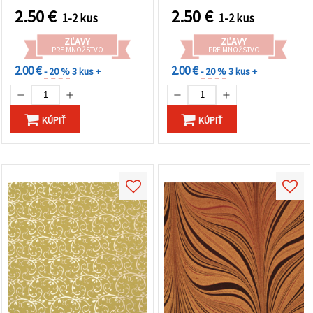
scrapbooking,
cardmaking, dekupáž a
2.50
€
2.50
€
1-2 kus
1-2 kus
cardmaking a umelecké
tvorenie (HP33)
projekty – HP31
ZĽAVY
ZĽAVY
PRE MNOŽSTVO
PRE MNOŽSTVO
2.00 €
2.00 €
- 20 %
3 kus +
- 20 %
3 kus +
KÚPIŤ
KÚPIŤ