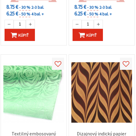
8.75 €
8.75 €
- 30 %
2-3 bal.
- 30 %
2-3 bal.
6.25 €
6.25 €
- 50 %
4 bal. +
- 50 %
4 bal. +
KÚPIŤ
KÚPIŤ
Textilný embosovaný
Dizajnový indický papier