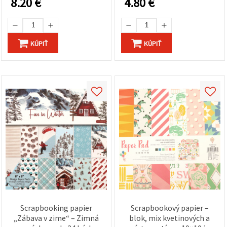
8.20
€
4.80
€
dizajnov – bez kyselín a
morskými pannami –
lignínu – pre
ideálne na scrapbooky,
scrapbooking,
pohľadnice a DIY tvorenie
cardmaking a DIY tvorenie
KÚPIŤ
KÚPIŤ
Scrapbooking papier
Scrapbookový papier –
„Zábava v zime“ – Zimná
blok, mix kvetinových a