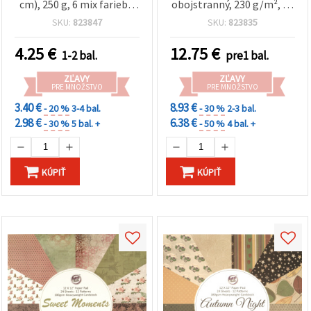
cm), 250 g, 6 mix farieb -
obojstranný, 230 g/m², 24
18 hárkov
dizajnov – mix, na
SKU:
823847
SKU:
823835
scrapbooking
4.25
€
12.75
€
1-2 bal.
pre1 bal.
ZĽAVY
ZĽAVY
PRE MNOŽSTVO
PRE MNOŽSTVO
3.40 €
8.93 €
- 20 %
3-4 bal.
- 30 %
2-3 bal.
2.98 €
6.38 €
- 30 %
5 bal. +
- 50 %
4 bal. +
KÚPIŤ
KÚPIŤ