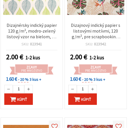
Dizajnérsky indický papier
Dizajnový indický papier s
120 g/m², modro‑zelený
listovými motívmi, 120
listový vzor na bielom, na
g/m², pre scrapbooking,
scrapbooking a kreatívne
umelecké a kreatívne
SKU:
823941
SKU:
823942
tvorenie, 56×76 cm, HP13
tvorenie, 56x76 cm, HP14
2.00
€
2.00
€
1-2 kus
1-2 kus
ZĽAVY
ZĽAVY
PRE MNOŽSTVO
PRE MNOŽSTVO
1.60 €
1.60 €
- 20 %
3 kus +
- 20 %
3 kus +
KÚPIŤ
KÚPIŤ