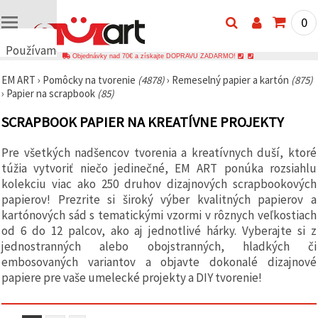
0
Používame
Objednávky nad 70€ a získajte DOPRAVU ZADARMO!
cookies
EM ART
›
Pomôcky na tvorenie
(4878)
›
Remeselný papier a kartón
(875)
🍪
›
Papier na scrapbook
(85)
Používame
cookies a
SCRAPBOOK PAPIER NA KREATÍVNE PROJEKTY
podobné
technológie,
aby sme
Pre všetkých nadšencov tvorenia a kreatívnych duší, ktoré
zabezpečili
správne
túžia vytvoriť niečo jedinečné, EM ART ponúka rozsiahlu
fungovanie
kolekciu viac ako 250 druhov dizajnových scrapbookových
webovej
papierov! Prezrite si široký výber kvalitných papierov a
stránky,
zlepšili váš
kartónových sád s tematickými vzormi v rôznych veľkostiach
používateľský
od 6 do 12 palcov, ako aj jednotlivé hárky. Vyberajte si z
zážitok a s
jednostranných alebo obojstranných, hladkých či
vaším
súhlasom
embosovaných variantov a objavte dokonalé dizajnové
analyzovali
papiere pre vaše umelecké projekty a DIY tvorenie!
návštevnosť
a
zobrazovali
relevantnejší