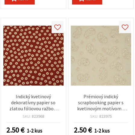
Indický kvetinový
Prémiový indický
dekoratívny papier so
scrapbooking papier s
zlatou fóliovou ražbou,
kvetinovým motívom a
červený, 56 × 76 cm, 120
zlatou fóliou, 120 g/m²,
SKU:
823968
SKU:
823975
g/m² – prémiový na
56 × 76 cm, list z
scrapbooking,
bavlneno-hodvábnej
2.50
€
2.50
€
1-2 kus
1-2 kus
cardmaking, pozvánky a
zmesi, bezšvový vzor na