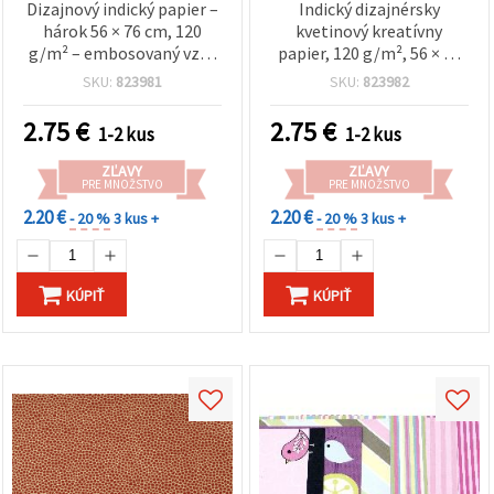
Dizajnový indický papier –
Indický dizajnérsky
hárok 56 × 76 cm, 120
kvetinový kreatívny
g/m² – embosovaný vzor
papier, 120 g/m², 56 × 76
s metalickou zlatou
cm – hnedý hárok so
SKU:
823981
SKU:
823982
fóliou – na scrapbooking,
zlatou fóliovou razbou na
cardmaking a DIY tvorenie
scrapbooking,
2.75
€
2.75
€
1-2 kus
1-2 kus
– HP50
cardmaking, dekupáž, DIY
tvorenie a darčekové
ZĽAVY
ZĽAVY
balenie – HP51
PRE MNOŽSTVO
PRE MNOŽSTVO
2.20 €
2.20 €
- 20 %
3 kus +
- 20 %
3 kus +
KÚPIŤ
KÚPIŤ