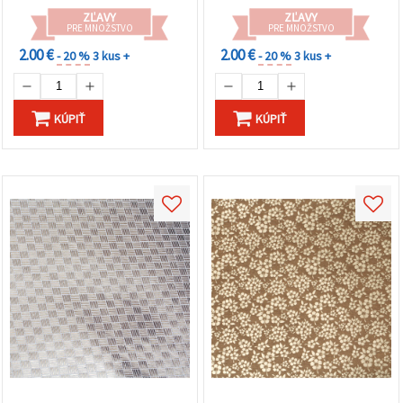
DIY tvorbu
výrobu pohľadníc,
ZĽAVY
ZĽAVY
decoupage a DIY tvorenie,
PRE MNOŽSTVO
PRE MNOŽSTVO
zlatá žltá – HP44
2.00 €
2.00 €
- 20 %
3 kus +
- 20 %
3 kus +
KÚPIŤ
KÚPIŤ