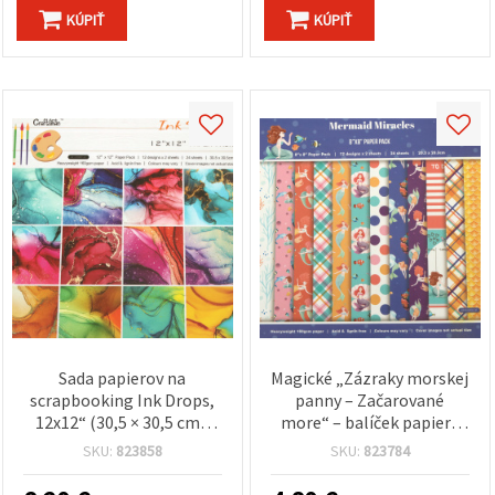
KÚPIŤ
KÚPIŤ
Sada papierov na
Magické „Zázraky morskej
scrapbooking Ink Drops,
panny – Začarované
12x12“ (30,5 × 30,5 cm),
more“ – balíček papiera
160 g/m² – 24 listov, mix
na scrapbooking, 8“×8“,
SKU:
823858
SKU:
823784
12 abstraktných
160 g/m² – 24 hárkov, mix
atramentových/mramorových
12 oceánskych motívov s