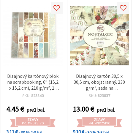
Dizajnový kartónový blok
Dizajnový kartón 30,5 x
na scrapbooking, 6” (15,2
30,5 cm, obojstranný, 230
x 15,2 cm), 210 g/m², 18
g/m², sada na
elegantných vzorov – 36
scrapbooking, 24
SKU:
823840
SKU:
823837
listov
zmiešaných dizajnov – 24
listov
4.45
€
13.00
€
pre1 bal.
pre1 bal.
ZĽAVY
ZĽAVY
PRE MNOŽSTVO
PRE MNOŽSTVO
3.11 €
9.10 €
- 30 %
2-3 bal.
- 30 %
2-3 bal.