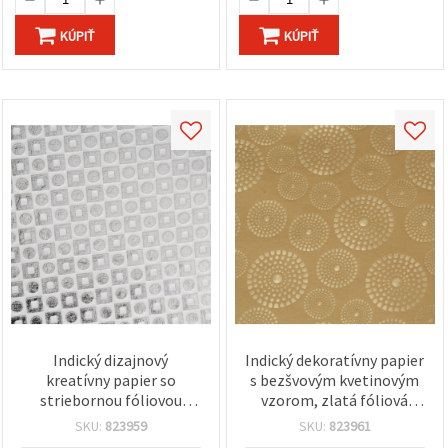
KÚPIŤ
KÚPIŤ
Indický dizajnový
Indický dekoratívny papier
kreatívny papier so
s bezšvovým kvetinovým
striebornou fóliovou
vzorom, zlatá fóliová
razbou, 120 g/m², hárok
potlač, 120 g/m², 56 x 76
SKU:
823959
SKU:
823961
56 × 76 cm – na DIY,
cm – na scrapbooking,