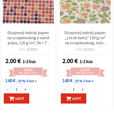
Dizajnový indický papier
Dizajnový indický papier
na scrapbooking a ručné
„Letné kvety“ 120 g/m²
práce, 120 g/m², 56 × 76
na scrapbooking, ručné
cm, farby: zlatá, ružová,
práce a kreatívne
SKU:
823933
SKU:
823931
fialová, vzor HP05
tvorenie, 56 × 76 cm, HP03
2.00
€
2.00
€
1-2 kus
1-2 kus
ZĽAVY
ZĽAVY
PRE MNOŽSTVO
PRE MNOŽSTVO
1.60 €
1.60 €
- 20 %
3 kus +
- 20 %
3 kus +
KÚPIŤ
KÚPIŤ