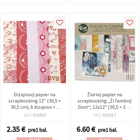
Dizajnový papier na
Žiarivý papier na
scrapbooking 12″ (30,5 ×
scrapbooking „Ži farebný
30,5 cm), 6 dizajnov × 2
život“, 12x12“ (30,5 × 30,5
archy
cm) – 40 listov, 20
SKU:
823615
SKU:
823617
jedinečných viacfarebných
motívov (tlačené a
2.35
€
6.60
€
pre1 bal.
pre1 bal.
perleťové) – mix; ideálny
na scrapbooky,