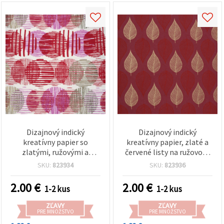
Dizajnový indický
Dizajnový indický
kreatívny papier so
kreatívny papier, zlaté a
zlatými, ružovými a
červené listy na ružovom
červenými kruhovými
podklade, 120 g/m², na
SKU:
823934
SKU:
823936
motívmi, 120 g/m², na
scrapbooking a hobby
scrapbooking a kreatívne
tvorenie, 56 × 76 cm, HP08
2.00
€
2.00
€
1-2 kus
1-2 kus
tvorenie, 56×76 cm, HP06
ZĽAVY
ZĽAVY
PRE MNOŽSTVO
PRE MNOŽSTVO