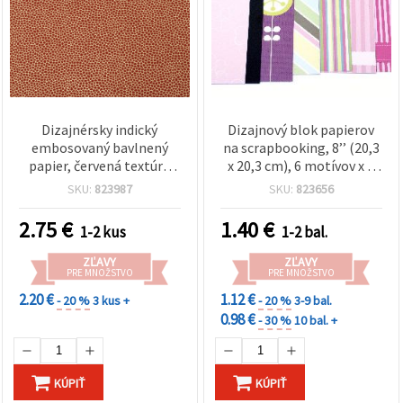
Dizajnérsky indický
Dizajnový blok papierov
embosovaný bavlnený
na scrapbooking, 8’’ (20,3
papier, červená textúra
x 20,3 cm), 6 motívov x 2
„Cotton Skin“, 120 g/m²,
listy, mix
SKU:
823987
SKU:
823656
hárak 56 × 76 cm – na
scrapbooking,
2.75
€
1.40
€
1-2 kus
1-2 bal.
cardmaking, pozvánky a
DIY kreatívne tvorenie —
ZĽAVY
ZĽAVY
HP56
PRE MNOŽSTVO
PRE MNOŽSTVO
2.20 €
1.12 €
- 20 %
3 kus +
- 20 %
3-9 bal.
0.98 €
- 30 %
10 bal. +
KÚPIŤ
KÚPIŤ