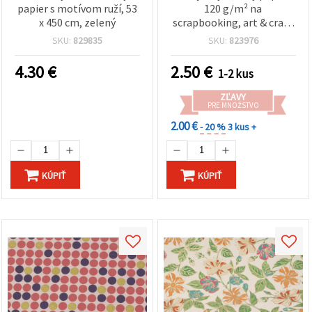
papier s motívom ruží, 53
120 g/m² na
x 450 cm, zelený
scrapbooking, art & craft,
kvetinový vzor, 56x76 cm,
SKU:
829835
SKU:
823976
HP45
4.30
€
2.50
€
1-2 kus
ZĽAVY
PRE MNOŽSTVO
2.00 €
- 20 %
3 kus +
KÚPIŤ
KÚPIŤ