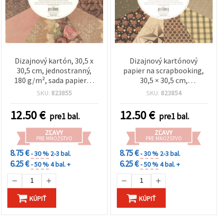
Dizajnový kartón, 30,5 x
Dizajnový kartónový
30,5 cm, jednostranný,
papier na scrapbooking,
180 g/m², sada papierov
30,5 × 30,5 cm,
na scrapbooking, 12 mix
jednostranný, 180 g/m²,
SKU:
823855
SKU:
823854
dizajnov – 24 hárkov
mix 12 vzorov – 24 listov
12.50
€
12.50
€
pre1 bal.
pre1 bal.
ZĽAVY
ZĽAVY
PRE MNOŽSTVO
PRE MNOŽSTVO
8.75 €
8.75 €
- 30 %
2-3 bal.
- 30 %
2-3 bal.
6.25 €
6.25 €
- 50 %
4 bal. +
- 50 %
4 bal. +
KÚPIŤ
KÚPIŤ