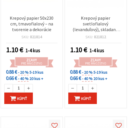
Krepový papier 50x230
Krepový papier
cm, tmavofialový – na
svetlofialový
tvorenie a dekorácie
(levanduľový), skladaný,
50 x 230 cm –
SKU:
821814
SKU:
821812
štruktúrovaný papier na
DIY kvety, balenie
1.10
€
1.10
€
1-4 kus
1-4 kus
darčekov a párty
dekorácie
ZĽAVY
ZĽAVY
PRE MNOŽSTVO
PRE MNOŽSTVO
0.88 €
0.88 €
- 20 %
5-19 kus
- 20 %
5-19 kus
0.66 €
0.66 €
- 40 %
20 kus +
- 40 %
20 kus +
KÚPIŤ
KÚPIŤ