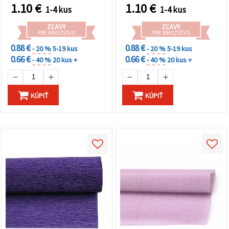
kvety, balenie darčekov a
1.10
€
1.10
€
1-4 kus
1-4 kus
párty dekorácie
ZĽAVY
ZĽAVY
PRE MNOŽSTVO
PRE MNOŽSTVO
0.88 €
0.88 €
- 20 %
5-19 kus
- 20 %
5-19 kus
0.66 €
0.66 €
- 40 %
20 kus +
- 40 %
20 kus +
KÚPIŤ
KÚPIŤ