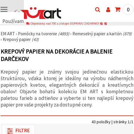
0
Používame
Objednávky nad 70€ a získajte DOPRAVU ZADARMO!
cookies
EM ART
›
Pomôcky na tvorenie
(4893)
›
Remeselný papier a kartón
(879)
🍪
›
Krepový papier
(43)
Používame
cookies a
KREPOVÝ PAPIER NA DEKORÁCIE A BALENIE
podobné
technológie,
DARČEKOV
aby sme
zabezpečili
správne
Krepový papier je známy svojou jedinečnou elastickou
fungovanie
štruktúrou, vďaka ktorej je ideálny na výrobu nádherných
webovej
stránky,
papierových kvetov, elegantných dekorácií a kreatívnych
zlepšili váš
obalov! Objavte bohatú kolekciu EM ART s kompletnou
používateľský
paletou farieb a odtieňov a vyberte si ten najlepší krepový
zážitok a s
vaším
papier pre vaše projekty za dostupné ceny.
súhlasom
analyzovali
návštevnosť
43 položky | stránky 1/1
a
zobrazovali
FILTRE
relevantnejší