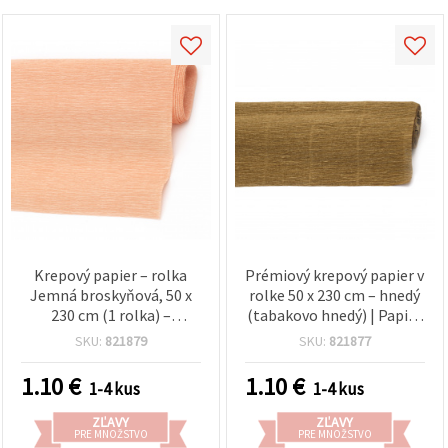
Krepový papier – rolka
Prémiový krepový papier v
Jemná broskyňová, 50 x
rolke 50 x 230 cm – hnedý
230 cm (1 rolka) –
(tabakovo hnedý) | Papier
štruktúrovaný dekoračný
na kreatívne tvorenie, DIY,
SKU:
821879
SKU:
821877
papier na DIY kvety,
kvetinové aranžmány,
darčekové balenie a párty
darčekové balenie a
1.10
€
1.10
€
1-4 kus
1-4 kus
dekorácie
školské projekty
ZĽAVY
ZĽAVY
PRE MNOŽSTVO
PRE MNOŽSTVO