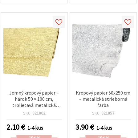
Jemný krepový papier –
Krepový papier 50x250 cm
hárok 50 × 100 cm,
– metalická strieborná
trblietavá metalická
farba
zlatá (zlatý odtieň) –
SKU:
821862
SKU:
821857
textúrovaný, pružný
kreatívny papier na
2.10
€
3.90
€
1-4 kus
1-4 kus
balenie darčekov,
kvetinové aranžmány,
ZĽAVY
ZĽAVY