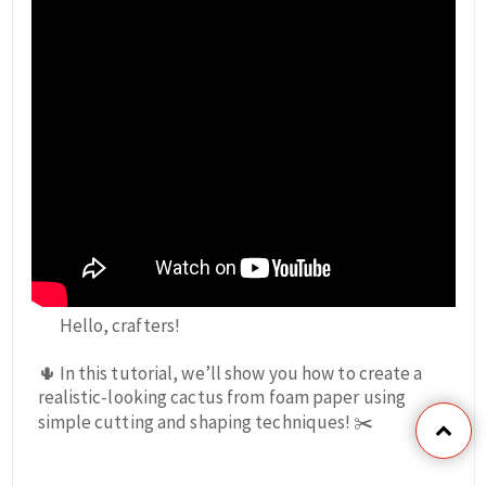
Hello, crafters!
🌵 In this tutorial, we’ll show you how to create a
realistic-looking cactus from foam paper using
simple cutting and shaping techniques! ✂️