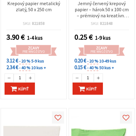
Krepový papier metalický
Jemný červený krepový
zlatý, 50 x 250 cm
papier – hárok 50 x 100 cm
– prémiový na kreatívne
DIY tvorenie: papierové
SKU:
821858
SKU:
821848
kvety, párty dekorácie,
balenie darčekov a
3.90
€
0.25
€
1-4 kus
1-9 kus
školské projekty
ZĽAVY
ZĽAVY
PRE MNOŽSTVO
PRE MNOŽSTVO
3.12 €
0.20 €
- 20 %
5-9 kus
- 20 %
10-49 kus
2.34 €
0.15 €
- 40 %
10 kus +
- 40 %
50 kus +
KÚPIŤ
KÚPIŤ