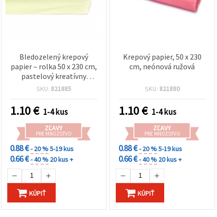
Bledozelený krepový
Krepový papier, 50 x 230
papier – rolka 50 x 230 cm,
cm, neónová ružová
pastelový kreatívny
papier na DIY, výrobu
SKU:
821885
SKU:
821880
kvetov, párty dekorácie,
balenie darčekov a
1.10
€
1.10
€
1-4 kus
1-4 kus
školské projekty
ZĽAVY
ZĽAVY
PRE MNOŽSTVO
PRE MNOŽSTVO
0.88 €
0.88 €
- 20 %
5-19 kus
- 20 %
5-19 kus
0.66 €
0.66 €
- 40 %
20 kus +
- 40 %
20 kus +
KÚPIŤ
KÚPIŤ