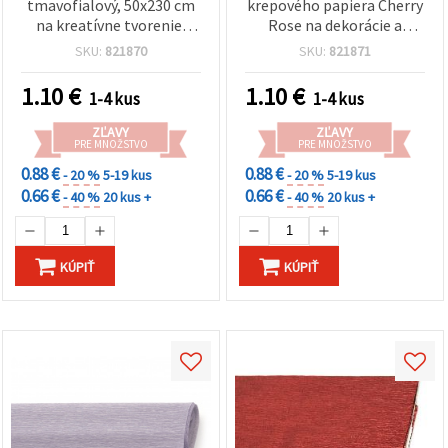
tmavofialový, 50x230 cm
krepového papiera Cherry
na kreatívne tvorenie,
Rose na dekorácie a
balenie darčekov a
kreatívne tvorenie, 50 ×
SKU:
821870
SKU:
821871
dekoračné projekty
230 cm – púdrovo ružová
(Blush Pink), DIY kvety,
1.10
€
1.10
€
1-4 kus
1-4 kus
párty výzdoba, darčekové
balenie
ZĽAVY
ZĽAVY
PRE MNOŽSTVO
PRE MNOŽSTVO
0.88 €
0.88 €
- 20 %
5-19 kus
- 20 %
5-19 kus
0.66 €
0.66 €
- 40 %
20 kus +
- 40 %
20 kus +
KÚPIŤ
KÚPIŤ