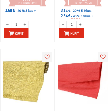
párty dekor a DIY tvorenie
PRE MNOŽSTVO
PRE MNOŽSTVO
1.68 €
3.12 €
- 20 %
5 kus +
- 20 %
5-9 kus
2.34 €
- 40 %
10 kus +
KÚPIŤ
KÚPIŤ