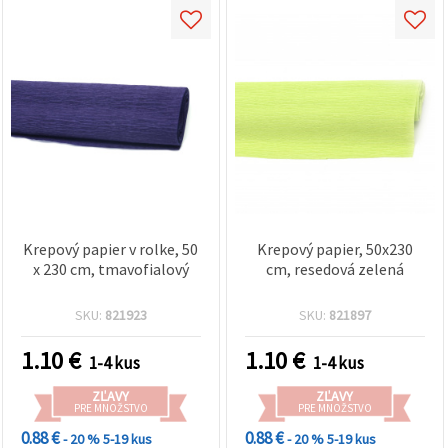
Krepový papier v rolke, 50
Krepový papier, 50x230
x 230 cm, tmavofialový
cm, resedová zelená
SKU:
821923
SKU:
821897
1.10
€
1.10
€
1-4 kus
1-4 kus
ZĽAVY
ZĽAVY
PRE MNOŽSTVO
PRE MNOŽSTVO
0.88 €
0.88 €
- 20 %
5-19 kus
- 20 %
5-19 kus