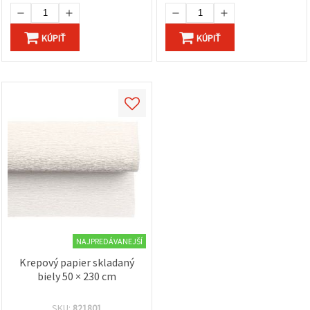
KÚPIŤ
KÚPIŤ
NAJPREDÁVANEJŠÍ
Krepový papier skladaný
biely 50 × 230 cm
SKU:
821801