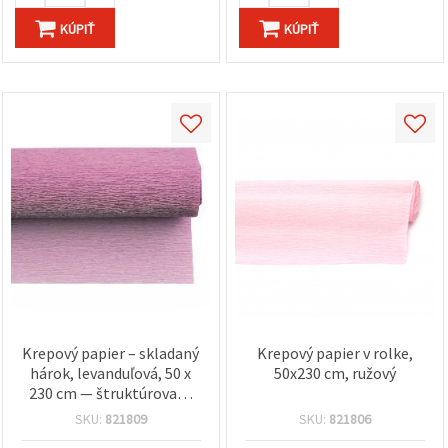
KÚPIŤ
KÚPIŤ
Krepový papier – skladaný
Krepový papier v rolke,
hárok, levanduľová, 50 x
50x230 cm, ružový
230 cm — štruktúrovaný
kreatívny papier na DIY,
SKU:
821809
SKU:
821806
floristiku, papierové