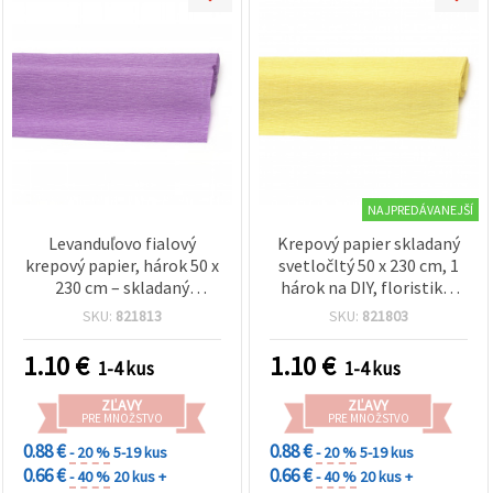
NAJPREDÁVANEJŠÍ
Levanduľovo fialový
Krepový papier skladaný
krepový papier, hárok 50 x
svetločltý 50 x 230 cm, 1
230 cm – skladaný
hárok na DIY, floristiku,
vrúbkovaný papier na DIY
balenie darčekov a párty
SKU:
821813
SKU:
821803
kvety, kvetinové
dekorácie
aranžmány, dekorácie a
1.10
€
1.10
€
1-4 kus
1-4 kus
hobby tvorenie
ZĽAVY
ZĽAVY
PRE MNOŽSTVO
PRE MNOŽSTVO
0.88 €
0.88 €
- 20 %
5-19 kus
- 20 %
5-19 kus
0.66 €
0.66 €
- 40 %
20 kus +
- 40 %
20 kus +