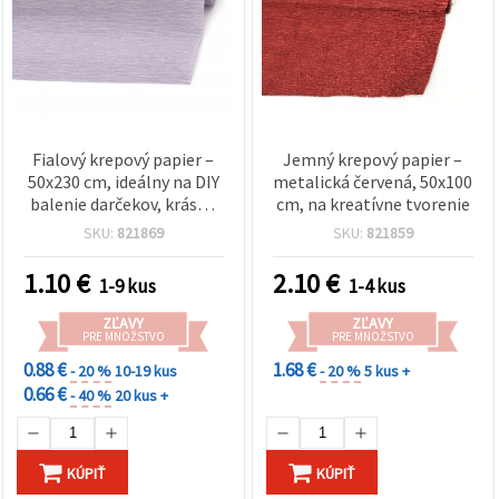
Fialový krepový papier –
Jemný krepový papier –
50x230 cm, ideálny na DIY
metalická červená, 50x100
balenie darčekov, krásne
cm, na kreatívne tvorenie
papierové kvety a
SKU:
821869
SKU:
821859
sviatočné vianočné
dekorácie
1.10
€
2.10
€
1-9 kus
1-4 kus
ZĽAVY
ZĽAVY
PRE MNOŽSTVO
PRE MNOŽSTVO
0.88 €
1.68 €
- 20 %
10-19 kus
- 20 %
5 kus +
0.66 €
- 40 %
20 kus +
KÚPIŤ
KÚPIŤ