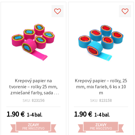
Krepový papier na
Krepový papier – rolky, 25
tvorenie – rolky 25 mm,
mm, mix farieb, 6 ks x 10
zmiešané farby, sada 6
m
roliek x 10 m
SKU:
823156
SKU:
823158
1.90
€
1.90
€
1-4 bal.
1-4 bal.
ZĽAVY
ZĽAVY
PRE MNOŽSTVO
PRE MNOŽSTVO