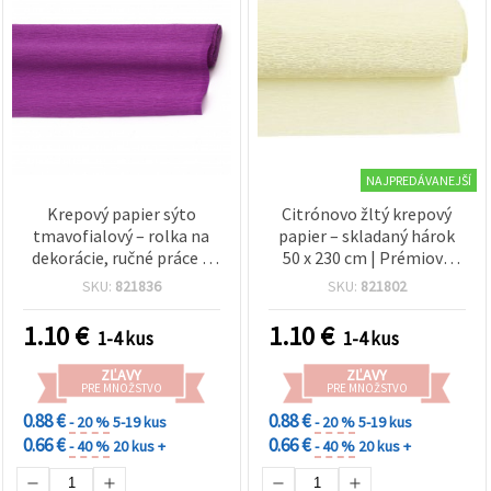
NAJPREDÁVANEJŠÍ
Krepový papier sýto
Citrónovo žltý krepový
tmavofialový – rolka na
papier – skladaný hárok
dekorácie, ručné práce a
50 x 230 cm | Prémiové
DIY, 50 × 230 cm
kreatívne potreby na DIY,
SKU:
821836
SKU:
821802
papierové kvety,
darčekové balenie a párty
1.10
€
1.10
€
1-4 kus
1-4 kus
dekorácie
ZĽAVY
ZĽAVY
PRE MNOŽSTVO
PRE MNOŽSTVO
0.88 €
0.88 €
- 20 %
5-19 kus
- 20 %
5-19 kus
0.66 €
0.66 €
- 40 %
20 kus +
- 40 %
20 kus +