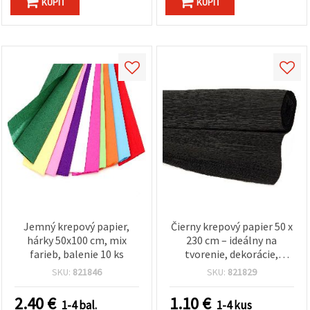
KÚPIŤ
KÚPIŤ
Jemný krepový papier,
Čierny krepový papier 50 x
hárky 50x100 cm, mix
230 cm – ideálny na
farieb, balenie 10 ks
tvorenie, dekorácie,
balenie darčekov a
SKU:
821846
SKU:
821829
kreatívne DIY projekty
2.40
€
1.10
€
1-4 bal.
1-4 kus