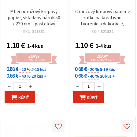
Mliečnoružový krepový
Oranžový krepový papier v
papier, skladaný hárok 50
rolke na kreatívne
x 230 cm – pastelový
tvorenie a dekorácie,
kreatívny papier na DIY
50x230 cm
SKU:
821831
SKU:
821832
kvety, párty dekorácie a
balenie darčekov
1.10
€
1.10
€
1-4 kus
1-4 kus
ZĽAVY
ZĽAVY
PRE MNOŽSTVO
PRE MNOŽSTVO
0.88 €
0.88 €
- 20 %
5-19 kus
- 20 %
5-19 kus
0.66 €
0.66 €
- 40 %
20 kus +
- 40 %
20 kus +
KÚPIŤ
KÚPIŤ