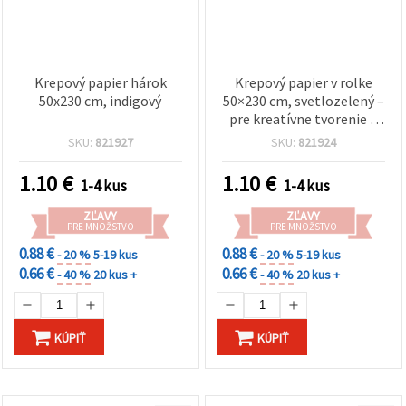
Krepový papier hárok
Krepový papier v rolke
50x230 cm, indigový
50×230 cm, svetlozelený –
pre kreatívne tvorenie a
ručné práce
SKU:
821927
SKU:
821924
1.10
€
1.10
€
1-4 kus
1-4 kus
ZĽAVY
ZĽAVY
PRE MNOŽSTVO
PRE MNOŽSTVO
0.88 €
0.88 €
- 20 %
5-19 kus
- 20 %
5-19 kus
0.66 €
0.66 €
- 40 %
20 kus +
- 40 %
20 kus +
KÚPIŤ
KÚPIŤ