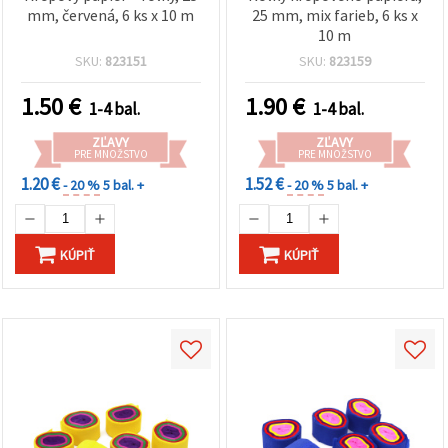
mm, červená, 6 ks x 10 m
25 mm, mix farieb, 6 ks x
10 m
SKU:
823151
SKU:
823159
1.50
€
1.90
€
1-4 bal.
1-4 bal.
ZĽAVY
ZĽAVY
PRE MNOŽSTVO
PRE MNOŽSTVO
1.20 €
1.52 €
- 20 %
5 bal. +
- 20 %
5 bal. +
KÚPIŤ
KÚPIŤ