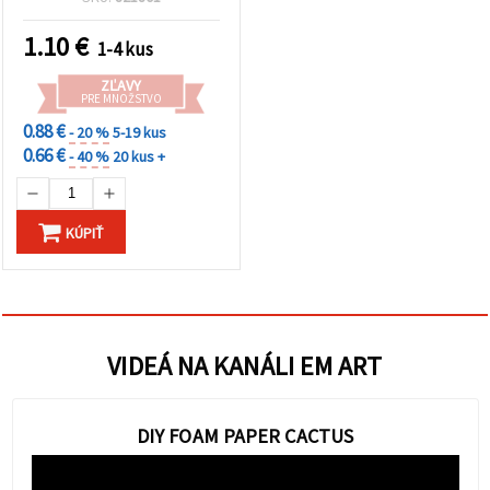
1.10
€
1-4 kus
ZĽAVY
PRE MNOŽSTVO
0.88 €
- 20 %
5-19 kus
0.66 €
- 40 %
20 kus +
KÚPIŤ
VIDEÁ NA KANÁLI EM ART
DIY FOAM PAPER CACTUS