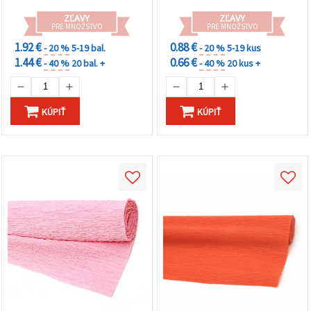
ZĽAVY
ZĽAVY
PRE MNOŽSTVO
PRE MNOŽSTVO
1.92 €
0.88 €
- 20 %
5-19 bal.
- 20 %
5-19 kus
1.44 €
0.66 €
- 40 %
20 bal. +
- 40 %
20 kus +
KÚPIŤ
KÚPIŤ