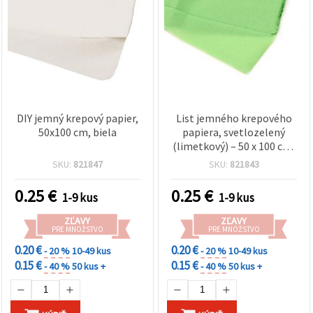
DIY jemný krepový papier,
List jemného krepového
50x100 cm, biela
papiera, svetlozelený
(limetkový) – 50 x 100 cm,
na DIY kvety, balenie
SKU:
821847
SKU:
821843
darčekov, tvorenie a párty
dekorácie
0.25
€
0.25
€
1-9 kus
1-9 kus
ZĽAVY
ZĽAVY
PRE MNOŽSTVO
PRE MNOŽSTVO
0.20 €
0.20 €
- 20 %
10-49 kus
- 20 %
10-49 kus
0.15 €
0.15 €
- 40 %
50 kus +
- 40 %
50 kus +