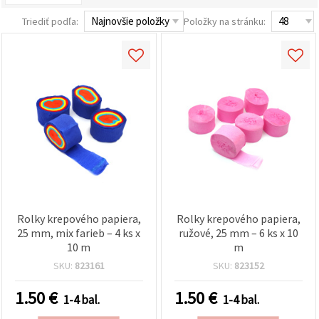
obsah a
reklamu, aj
Triediť podľa:
Položky na stránku:
s pomocou
našich
partnerov
pre
analytiku a
marketing.
Môžete
súhlasiť s
používaním
všetkých
súborov
cookie
kliknutím
na "Prijať
všetky!"
Alebo
môžete
Rolky krepového papiera,
Rolky krepového papiera,
uviesť svoje
25 mm, mix farieb – 4 ks x
ružové, 25 mm – 6 ks x 10
preferencie
10 m
m
v
Nastaveniach
SKU:
823161
SKU:
823152
výberom
daného
1.50
€
1.50
€
typu
1-4 bal.
1-4 bal.
súborov