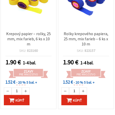
Krepový papier – rolky, 25
Rolky krepového papiera,
mm, mix farieb, 6 ks x 10
25 mm, mix farieb – 6 ks x
m
10 m
SKU:
823160
SKU:
823157
1.90
€
1.90
€
1-4 bal.
1-4 bal.
ZĽAVY
ZĽAVY
PRE MNOŽSTVO
PRE MNOŽSTVO
1.52 €
1.52 €
- 20 %
5 bal. +
- 20 %
5 bal. +
KÚPIŤ
KÚPIŤ