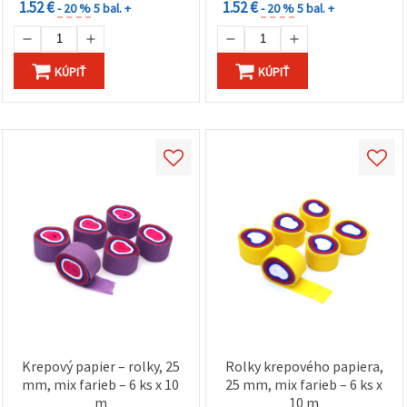
1.52 €
1.52 €
- 20 %
5 bal. +
- 20 %
5 bal. +
KÚPIŤ
KÚPIŤ
Krepový papier – rolky, 25
Rolky krepového papiera,
mm, mix farieb – 6 ks x 10
25 mm, mix farieb – 6 ks x
m
10 m