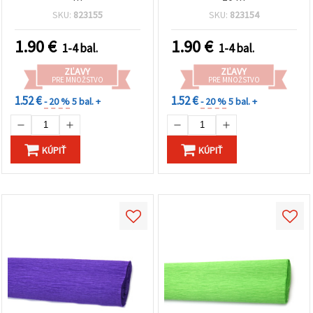
SKU:
823155
SKU:
823154
1.90
€
1.90
€
1-4 bal.
1-4 bal.
ZĽAVY
ZĽAVY
PRE MNOŽSTVO
PRE MNOŽSTVO
1.52 €
1.52 €
- 20 %
5 bal. +
- 20 %
5 bal. +
KÚPIŤ
KÚPIŤ