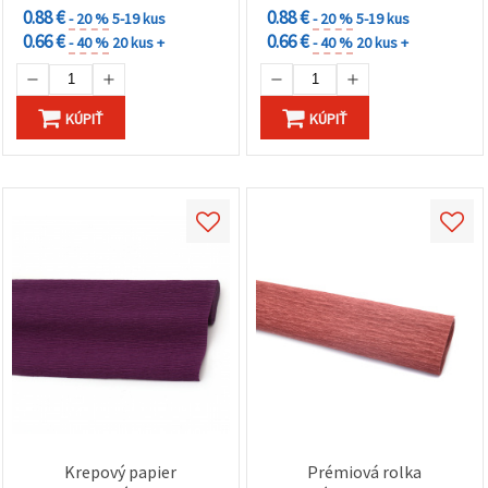
0.88 €
0.88 €
- 20 %
5-19 kus
- 20 %
5-19 kus
0.66 €
0.66 €
- 40 %
20 kus +
- 40 %
20 kus +
KÚPIŤ
KÚPIŤ
Krepový papier
Prémiová rolka