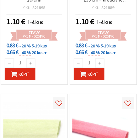
potreby na DIY kvety,
SKU:
821898
SKU:
821889
párty dekorácie a balenie
darčekov
1.10
€
1.10
€
1-4 kus
1-4 kus
ZĽAVY
ZĽAVY
PRE MNOŽSTVO
PRE MNOŽSTVO
0.88 €
0.88 €
- 20 %
5-19 kus
- 20 %
5-19 kus
0.66 €
0.66 €
- 40 %
20 kus +
- 40 %
20 kus +
KÚPIŤ
KÚPIŤ