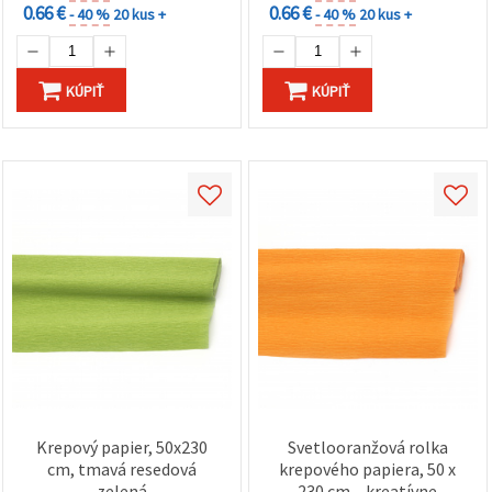
0.66 €
0.66 €
- 40 %
20 kus +
- 40 %
20 kus +
KÚPIŤ
KÚPIŤ
Krepový papier, 50x230
Svetlooranžová rolka
cm, tmavá resedová
krepového papiera, 50 x
zelená
230 cm – kreatívne