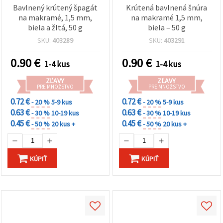
Bavlnený krútený špagát
Krútená bavlnená šnúra
na makramé, 1,5 mm,
na makramé 1,5 mm,
biela a žltá, 50 g
biela – 50 g
SKU:
403289
SKU:
403291
0.90
€
0.90
€
1-4 kus
1-4 kus
ZĽAVY
ZĽAVY
PRE MNOŽSTVO
PRE MNOŽSTVO
0.72 €
0.72 €
- 20 %
5-9 kus
- 20 %
5-9 kus
0.63 €
0.63 €
- 30 %
10-19 kus
- 30 %
10-19 kus
0.45 €
0.45 €
- 50 %
20 kus +
- 50 %
20 kus +
KÚPIŤ
KÚPIŤ