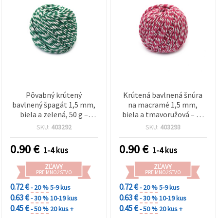
Pôvabný krútený
Krútená bavlnená šnúra
bavlnený špagát 1,5 mm,
na macramé 1,5 mm,
biela a zelená, 50 g –
biela a tmavoružová – 50
ideálny na kreatívne DIY
g
SKU:
403292
SKU:
403293
projekty a makramé
0.90
€
0.90
€
1-4 kus
1-4 kus
ZĽAVY
ZĽAVY
PRE MNOŽSTVO
PRE MNOŽSTVO
0.72 €
0.72 €
- 20 %
5-9 kus
- 20 %
5-9 kus
0.63 €
0.63 €
- 30 %
10-19 kus
- 30 %
10-19 kus
0.45 €
0.45 €
- 50 %
20 kus +
- 50 %
20 kus +