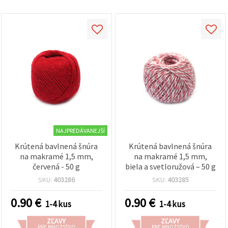
NAJPREDÁVANEJŠÍ
Krútená bavlnená šnúra
Krútená bavlnená šnúra
na makramé 1,5 mm,
na makramé 1,5 mm,
červená - 50 g
biela a svetloružová – 50 g
SKU:
403286
SKU:
403285
0.90
€
0.90
€
1-4 kus
1-4 kus
ZĽAVY
ZĽAVY
PRE MNOŽSTVO
PRE MNOŽSTVO