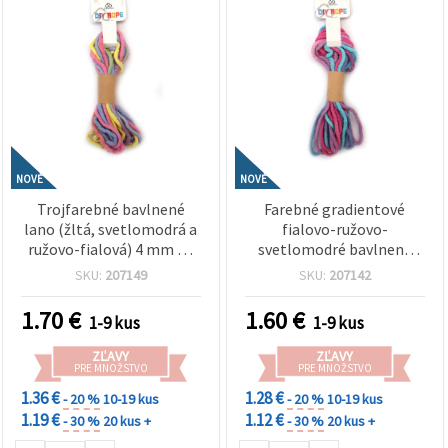
NOVÉ
NOVÉ
Trojfarebné bavlnené
Farebné gradientové
lano (žltá, svetlomodrá a
fialovo-ružovo-
ružovo-fialová) 4 mm ~5
svetlomodré bavlnené
m – ideálne na macramé,
lano 3 mm ~5 m – ideálne
SKU:
207149
SKU:
207142
uzlovanie a kreatívne DIY
na macramé, uzlovanie a
tvorenie
kreatívne DIY tvorenie
1.70
€
1.60
€
1-9 kus
1-9 kus
ZĽAVY
ZĽAVY
PRE MNOŽSTVO
PRE MNOŽSTVO
1.36 €
1.28 €
- 20 %
10-19 kus
- 20 %
10-19 kus
1.19 €
1.12 €
- 30 %
20 kus +
- 30 %
20 kus +