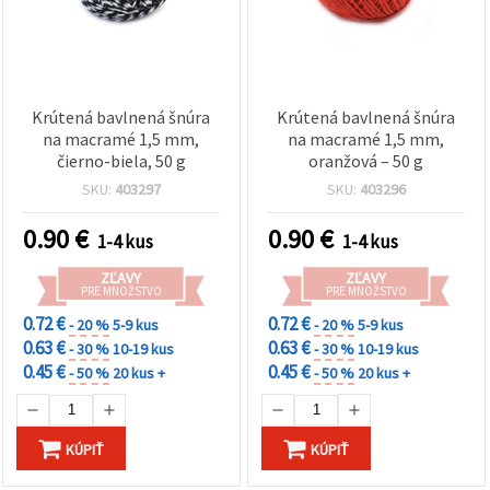
Krútená bavlnená šnúra
Krútená bavlnená šnúra
na macramé 1,5 mm,
na macramé 1,5 mm,
čierno-biela, 50 g
oranžová – 50 g
SKU:
403297
SKU:
403296
0.90
€
0.90
€
1-4 kus
1-4 kus
ZĽAVY
ZĽAVY
PRE MNOŽSTVO
PRE MNOŽSTVO
0.72 €
0.72 €
- 20 %
5-9 kus
- 20 %
5-9 kus
0.63 €
0.63 €
- 30 %
10-19 kus
- 30 %
10-19 kus
0.45 €
0.45 €
- 50 %
20 kus +
- 50 %
20 kus +
KÚPIŤ
KÚPIŤ