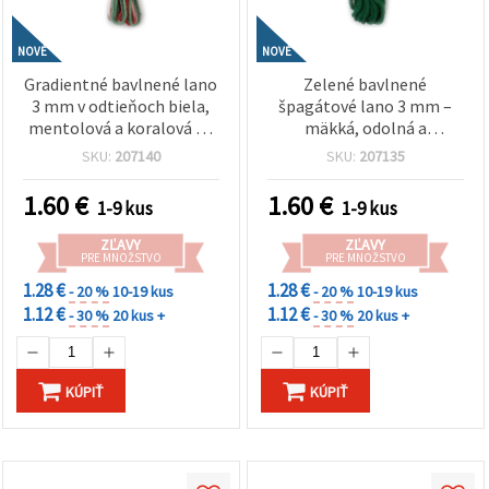
NOVÉ
NOVÉ
Gradientné bavlnené lano
Zelené bavlnené
3 mm v odtieňoch biela,
špagátové lano 3 mm –
mentolová a koralová ~5
mäkká, odolná a
m – ideálne na makramé,
dekoratívna šnúra na
SKU:
207140
SKU:
207135
uzlovanie a kreatívne DIY
tvorenie, cca 10 m rolka
tvorenie
1.60
€
1.60
€
1-9 kus
1-9 kus
ZĽAVY
ZĽAVY
PRE MNOŽSTVO
PRE MNOŽSTVO
1.28 €
1.28 €
- 20 %
10-19 kus
- 20 %
10-19 kus
1.12 €
1.12 €
- 30 %
20 kus +
- 30 %
20 kus +
KÚPIŤ
KÚPIŤ