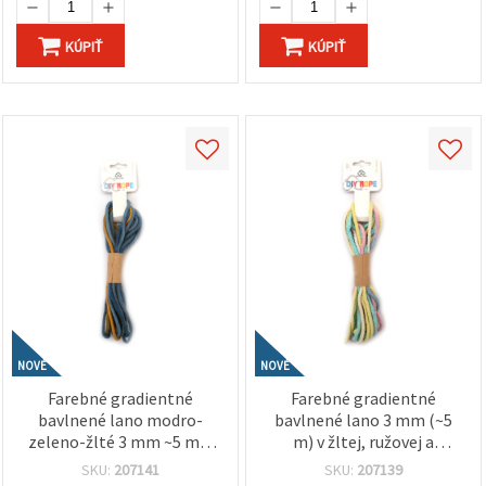
KÚPIŤ
KÚPIŤ
NOVÉ
NOVÉ
Farebné gradientné
Farebné gradientné
bavlnené lano modro-
bavlnené lano 3 mm (~5
zeleno-žlté 3 mm ~5 m –
m) v žltej, ružovej a
ideálne na makramé,
svetlomodrej – ideálne na
SKU:
207141
SKU:
207139
uzlovanie a kreatívne DIY
makramé, uzlíkovanie a