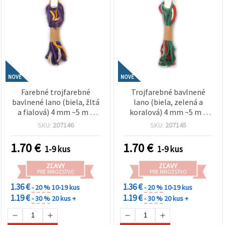
NOVÉ
NOVÉ
Farebné trojfarebné
Trojfarebné bavlnené
bavlnené lano (biela, žltá
lano (biela, zelená a
a fialová) 4 mm ~5 m –
koralová) 4 mm ~5 m –
ideálne na makramé,
ideálne na macramé,
SKU:
207146
SKU:
207145
viazanie uzlov a kreatívne
uzlíkovanie a kreatívne
DIY tvorenie
DIY tvorenie
1.70
€
1.70
€
1-9 kus
1-9 kus
ZĽAVY
ZĽAVY
PRE MNOŽSTVO
PRE MNOŽSTVO
1.36 €
1.36 €
- 20 %
10-19 kus
- 20 %
10-19 kus
1.19 €
1.19 €
- 30 %
20 kus +
- 30 %
20 kus +