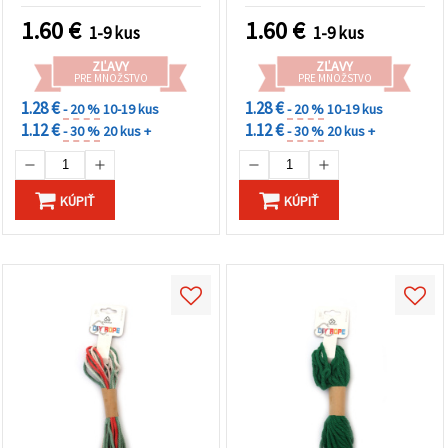
tvorenie
kreatívne DIY tvorenie
1.60
€
1.60
€
1-9 kus
1-9 kus
ZĽAVY
ZĽAVY
PRE MNOŽSTVO
PRE MNOŽSTVO
1.28 €
1.28 €
- 20 %
10-19 kus
- 20 %
10-19 kus
1.12 €
1.12 €
- 30 %
20 kus +
- 30 %
20 kus +
KÚPIŤ
KÚPIŤ