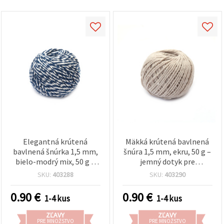
Elegantná krútená
Mäkká krútená bavlnená
bavlnená šnúrka 1,5 mm,
šnúra 1,5 mm, ekru, 50 g –
bielo-modrý mix, 50 g –
jemný dotyk pre
ideálna na DIY, ručné
handmade, DIY a
SKU:
403288
SKU:
403290
práce a dekorácie
makramé projekty
0.90
€
0.90
€
1-4 kus
1-4 kus
ZĽAVY
ZĽAVY
PRE MNOŽSTVO
PRE MNOŽSTVO