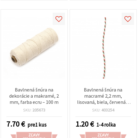
Bavlnená šnúra na
Bavlnená šnúra na
dekorácie a makramé, 2
macramé 2,2 mm,
mm, farba ecru – 100 m
lisovaná, biela, červená a
zelená, 3×4 pramene, cca
SKU:
205673
SKU:
403254
20 m
7.70
€
1.20
€
pre1 kus
1-4 rolka
ZĽAVY
ZĽAVY