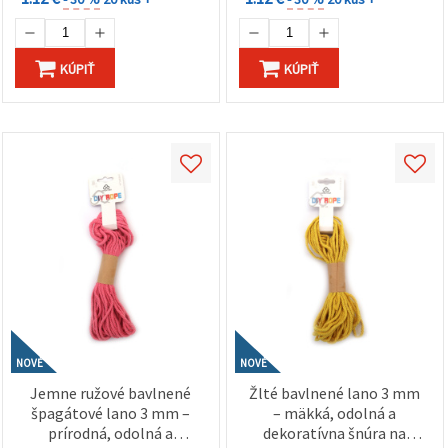
KÚPIŤ
KÚPIŤ
NOVÉ
NOVÉ
Jemne ružové bavlnené
Žlté bavlnené lano 3 mm
špagátové lano 3 mm –
– mäkká, odolná a
prírodná, odolná a
dekoratívna šnúra na