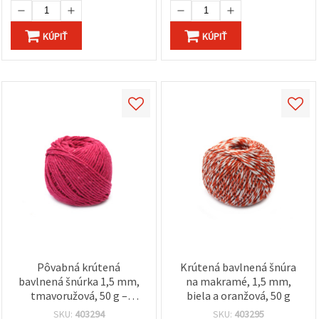
KÚPIŤ
KÚPIŤ
Pôvabná krútená
Krútená bavlnená šnúra
bavlnená šnúrka 1,5 mm,
na makramé, 1,5 mm,
tmavoružová, 50 g –
biela a oranžová, 50 g
ideálna na handmade a
SKU:
403294
SKU:
403295