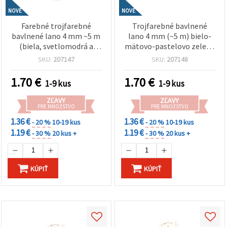
NOVÉ
NOVÉ
Farebné trojfarebné
Trojfarebné bavlnené
bavlnené lano 4 mm ~5 m
lano 4 mm (~5 m) bielo-
(biela, svetlomodrá a
mätovo-pastelovo zelené
tmavomodrá) – ideálne na
– ideálne na macramé,
SKU:
207147
SKU:
207148
macramé, uzlovanie a
uzlovanie a kreatívne DIY
kreatívne DIY tvorenie
tvorenie
1.70
€
1.70
€
1-9 kus
1-9 kus
ZĽAVY
ZĽAVY
PRE MNOŽSTVO
PRE MNOŽSTVO
1.36 €
1.36 €
- 20 %
10-19 kus
- 20 %
10-19 kus
1.19 €
1.19 €
- 30 %
20 kus +
- 30 %
20 kus +
KÚPIŤ
KÚPIŤ