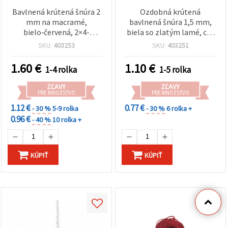
Bavlnená krútená šnúra 2
Ozdobná krútená
mm na macramé,
bavlnená šnúra 1,5 mm,
bielo‑červená, 2×4-
biela so zlatým lamé, cca
pramenná, cca 40 m
20 m – na balenie
SKU:
403253
SKU:
403251
darčekov, dekorácie, DIY
1.60
€
1.10
€
1-4 rolka
1-5 rolka
ZĽAVY
ZĽAVY
PRE MNOŽSTVO
PRE MNOŽSTVO
1.12 €
0.77 €
- 30 %
5-9 rolka
- 30 %
6 rolka +
0.96 €
- 40 %
10 rolka +
KÚPIŤ
KÚPIŤ