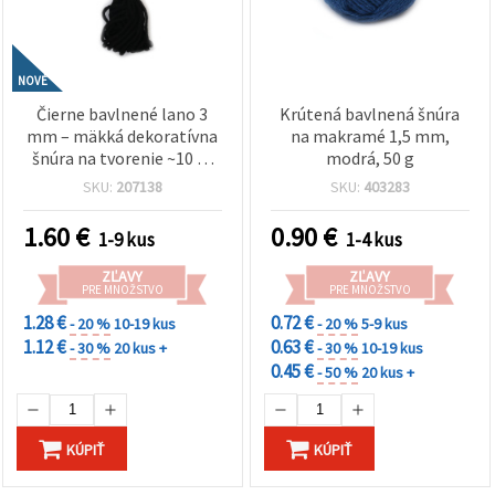
NOVÉ
Čierne bavlnené lano 3
Krútená bavlnená šnúra
mm – mäkká dekoratívna
na makramé 1,5 mm,
šnúra na tvorenie ~10 m
modrá, 50 g
(rolka) – ideálne na
SKU:
207138
SKU:
403283
makramé, uzlovanie a DIY
projekty
1.60
€
0.90
€
1-9 kus
1-4 kus
ZĽAVY
ZĽAVY
PRE MNOŽSTVO
PRE MNOŽSTVO
1.28 €
0.72 €
- 20 %
10-19 kus
- 20 %
5-9 kus
1.12 €
0.63 €
- 30 %
20 kus +
- 30 %
10-19 kus
0.45 €
- 50 %
20 kus +
KÚPIŤ
KÚPIŤ