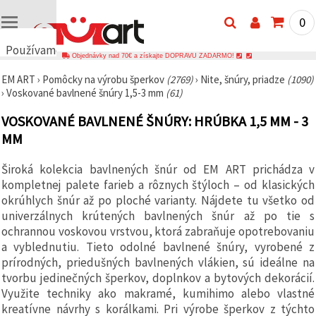
0
Používame
Objednávky nad 70€ a získajte DOPRAVU ZADARMO!
cookies
EM ART
›
Pomôcky na výrobu šperkov
(2769)
›
Nite, šnúry, priadze
(1090)
🍪
›
Voskované bavlnené šnúry 1,5-3 mm
(61)
Používame
cookies a
VOSKOVANÉ BAVLNENÉ ŠNÚRY: HRÚBKA 1,5 MM - 3
podobné
technológie,
MM
aby sme
zabezpečili
správne
Široká kolekcia bavlnených šnúr od EM ART prichádza v
fungovanie
kompletnej palete farieb a rôznych štýloch – od klasických
webovej
stránky,
okrúhlych šnúr až po ploché varianty. Nájdete tu všetko od
zlepšili váš
univerzálnych krútených bavlnených šnúr až po tie s
používateľský
ochrannou voskovou vrstvou, ktorá zabraňuje opotrebovaniu
zážitok a s
vaším
a vyblednutiu. Tieto odolné bavlnené šnúry, vyrobené z
súhlasom
prírodných, priedušných bavlnených vlákien, sú ideálne na
analyzovali
tvorbu jedinečných šperkov, doplnkov a bytových dekorácií.
návštevnosť
a
Využite techniky ako makramé, kumihimo alebo vlastné
zobrazovali
kreatívne návrhy s korálkami. Pri výrobe šperkov z týchto
relevantnejší