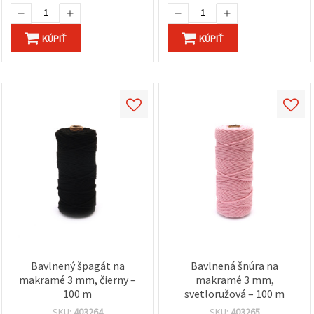
KÚPIŤ
KÚPIŤ
Bavlnený špagát na
Bavlnená šnúra na
makramé 3 mm, čierny –
makramé 3 mm,
100 m
svetloružová – 100 m
SKU:
403264
SKU:
403265