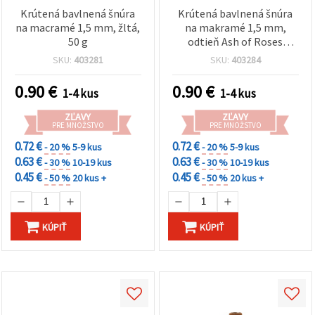
Krútená bavlnená šnúra
Krútená bavlnená šnúra
na macramé 1,5 mm, žltá,
na makramé 1,5 mm,
50 g
odtieň Ash of Roses
(popolavá ružová) – 50 g
SKU:
403281
SKU:
403284
0.90
€
0.90
€
1-4 kus
1-4 kus
ZĽAVY
ZĽAVY
PRE MNOŽSTVO
PRE MNOŽSTVO
0.72 €
0.72 €
- 20 %
5-9 kus
- 20 %
5-9 kus
0.63 €
0.63 €
- 30 %
10-19 kus
- 30 %
10-19 kus
0.45 €
0.45 €
- 50 %
20 kus +
- 50 %
20 kus +
KÚPIŤ
KÚPIŤ