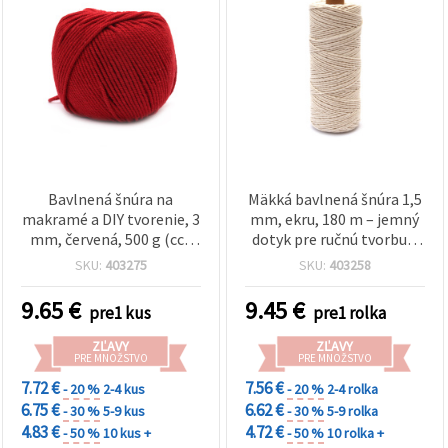
Bavlnená šnúra na
Mäkká bavlnená šnúra 1,5
makramé a DIY tvorenie, 3
mm, ekru, 180 m – jemný
mm, červená, 500 g (cca
dotyk pre ručnú tvorbu a
135 m)
macramé
SKU:
403275
SKU:
403258
9.65
€
9.45
€
pre1 kus
pre1 rolka
ZĽAVY
ZĽAVY
PRE MNOŽSTVO
PRE MNOŽSTVO
7.72 €
7.56 €
- 20 %
2-4 kus
- 20 %
2-4 rolka
6.75 €
6.62 €
- 30 %
5-9 kus
- 30 %
5-9 rolka
4.83 €
4.72 €
- 50 %
10 kus +
- 50 %
10 rolka +