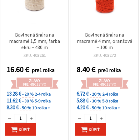
Bavlnená šnúra na
Bavlnená šnúra na
macramé 1,5 mm, farba
macramé 4 mm, oranžová
ekru ~ 480 m
– 100 m
SKU:
403261
SKU:
403272
16.60
€
8.40
€
pre1 rolka
pre1 rolka
ZĽAVY
ZĽAVY
PRE MNOŽSTVO
PRE MNOŽSTVO
13.28 €
6.72 €
- 20 %
2-4 rolka
- 20 %
2-4 rolka
11.62 €
5.88 €
- 30 %
5-9 rolka
- 30 %
5-9 rolka
8.30 €
4.20 €
- 50 %
10 rolka +
- 50 %
10 rolka +
KÚPIŤ
KÚPIŤ