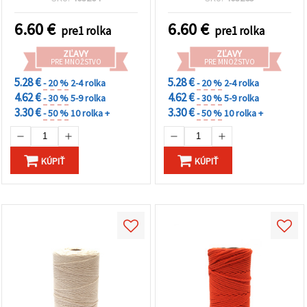
6.60
€
6.60
€
pre1 rolka
pre1 rolka
ZĽAVY
ZĽAVY
PRE MNOŽSTVO
PRE MNOŽSTVO
5.28 €
5.28 €
- 20 %
2-4 rolka
- 20 %
2-4 rolka
4.62 €
4.62 €
- 30 %
5-9 rolka
- 30 %
5-9 rolka
3.30 €
3.30 €
- 50 %
10 rolka +
- 50 %
10 rolka +
KÚPIŤ
KÚPIŤ