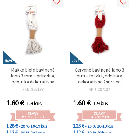
NOVÉ
NOVÉ
Mäkké biele bavlnené
Červené bavlnené lano 3
lano 3 mm – prírodná,
mm – mäkká, odolná a
odolná a dekoratívna
dekoratívna šnúra na
šnúra na tvorenie, cca 10
tvorenie, cca 10 m rolka
SKU:
207133
SKU:
207134
m rolka
1.60
€
1.60
€
1-9 kus
1-9 kus
ZĽAVY
ZĽAVY
PRE MNOŽSTVO
PRE MNOŽSTVO
1.28 €
1.28 €
- 20 %
10-19 kus
- 20 %
10-19 kus
1.12 €
1.12 €
- 30 %
20 kus +
- 30 %
20 kus +