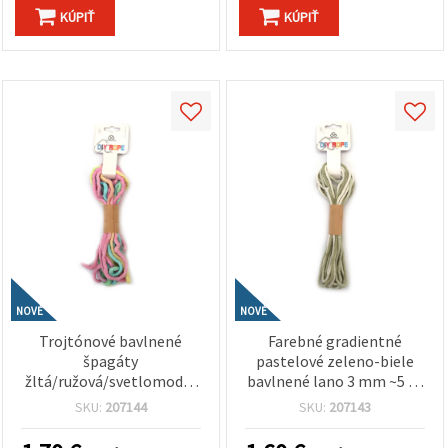
KÚPIŤ
KÚPIŤ
NOVÉ
NOVÉ
Trojtónové bavlnené
Farebné gradientné
špagáty
pastelové zeleno-biele
žltá/ružová/svetlomodrá
bavlnené lano 3 mm ~5 m
4 mm ~5 m – ideálne na
– ideálne na makramé,
SKU:
207144
SKU:
207143
makramé, uzlovanie a
uzlovanie a kreatívne DIY
kreatívne DIY tvorenie
tvorenie