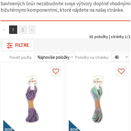
obsah a
bavlnených šnúr nezabudnite svoje výtvory doplniť vhodnými
reklamu, aj
bižutérnymi komponentmi, ktoré nájdete na našej stránke.
s pomocou
našich
partnerov
pre
‹
1
2
›
analytiku a
marketing.
61 položky | stránky 1/2
Môžete
FILTRE
súhlasiť s
používaním
všetkých
Triediť podľa:
Položky na stránku:
súborov
cookie
kliknutím
na "Prijať
všetky!"
Alebo
môžete
uviesť svoje
preferencie
v
Nastaveniach
výberom
daného
typu
súborov
NOVÉ
NOVÉ