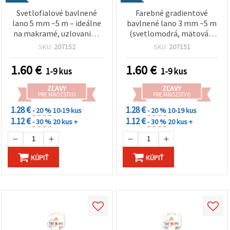
cookie a
kliknutím
Svetlofialové bavlnené
Farebné gradientové
na tlačidlo
lano 5 mm ~5 m – ideálne
bavlnené lano 3 mm ~5 m
"Uložiť"
na makramé, uzlovanie a
(svetlomodrá, mätová a
kreatívne DIY tvorenie
svetlofialová) – ideálne na
SKU:
207152
SKU:
207151
Prijať
macramé, uzlovanie a
kreatívne DIY tvorenie
všetko
1.60
€
1.60
€
1-9 kus
1-9 kus
Nastavenia
ZĽAVY
ZĽAVY
PRE MNOŽSTVO
PRE MNOŽSTVO
1.28 €
1.28 €
- 20 %
10-19 kus
- 20 %
10-19 kus
1.12 €
1.12 €
- 30 %
20 kus +
- 30 %
20 kus +
KÚPIŤ
KÚPIŤ