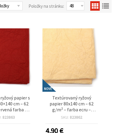
Položky na stránku:
NOVÉ
ryžový papier s
Textúrovaný ryžový
80×140 cm – 62
papier 80x140 cm – 62
rvená farba –
g/m² – farba ecru –
na decoupage,
ideálny na decoupage,
U:
823863
SKU:
823862
ne tvorenie a
kreatívne tvorenie a
é dekorácie
umelecké projekty
4.90
€