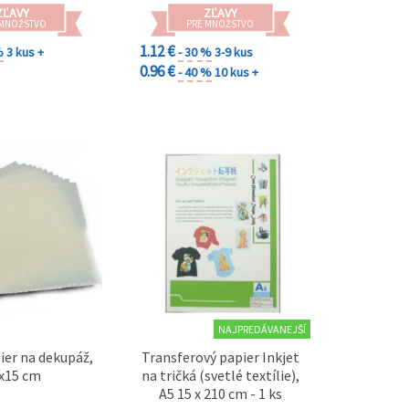
ZĽAVY
ZĽAVY
 MNOŽSTVO
PRE MNOŽSTVO
1.12 €
%
3 kus +
- 30 %
3-9 kus
0.96 €
- 40 %
10 kus +
NAJPREDÁVANEJŠÍ
ier na dekupáž,
Transferový papier Inkjet
x15 cm
na tričká (svetlé textílie),
A5 15 x 210 cm - 1 ks