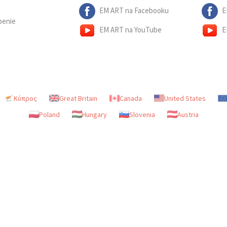
EM ART na Facebooku
E
penie
EM ART na YouTube
E
Κύπρος
Great Britain
Canada
United States
Poland
Hungary
Slovenia
Austria