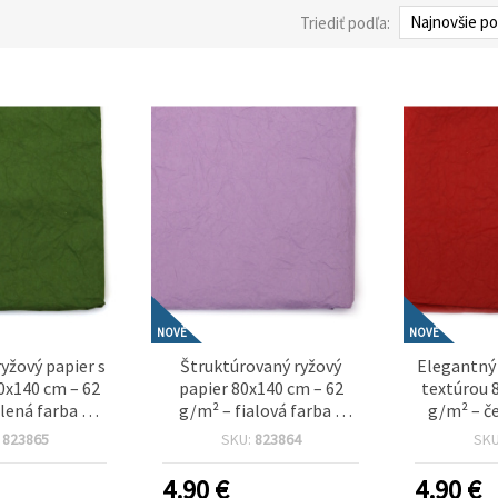
Triediť podľa:
NOVÉ
NOVÉ
yžový papier s
Štruktúrovaný ryžový
Elegantný 
0x140 cm – 62
papier 80x140 cm – 62
textúrou 
lená farba –
g/m² – fialová farba –
g/m² – če
a decoupage,
ideálny na decoupage,
ideálny 
:
823865
SKU:
823864
SK
e tvorenie a
kreatívne tvorenie a
kreatív
é projekty
umelecké projekty
umeleck
4.90
€
4.90
€