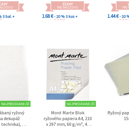
dekupáž, balenie
ĽAVY
ZĽAVY
darčekov
MNOŽSTVO
PRE MNOŽSTVO
PRE
1.68 €
1.44 €
%
3 bal. +
- 20 %
3 kus +
- 20 
NAJPREDÁVANEJŠÍ
NAJPREDÁVANEJŠÍ
ábaný ryžový
Mont Marte Blok
Ryžový pap
na dekupáž
ryžového papiera A4, 210
15
 technika), 70
x 297 mm, 60 g/m², 40