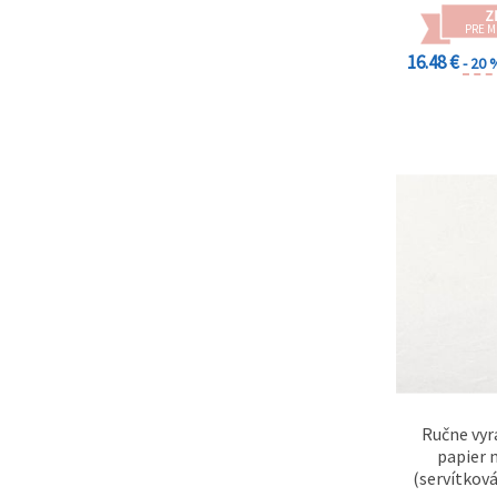
Z
PRE 
16.48 €
- 20 
Ručne vyr
papier 
(servítková