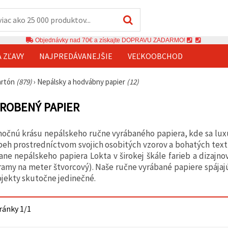
Objednávky nad 70€ a získajte DOPRAVU ZADARMO!
A ZĽAVY
NAJPREDÁVANEJŠIE
VEĽKOOBCHOD
artón
(879)
›
Nepálsky a hodvábny papier
(12)
ROBENÝ PAPIER
očnú krásu nepálskeho ručne vyrábaného papiera, kde sa luxu
beh prostredníctvom svojich osobitých vzorov a bohatých tex
ane nepálskeho papiera Lokta v širokej škále farieb a dizajno
amy na meter štvorcový). Naše ručne vyrábané papiere spája
jekty skutočne jedinečné.
tránky 1/1