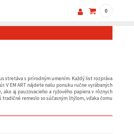
0
s stretáva s prírodným umením. Každý list rozpráva
túr. V EM ART nájdete našu ponuku ručne vyrábaných
v, ako aj pauzovacieho a ryžového papiera v rôznych
jú tradičné remeslo so súčasným štýlom, vďaka čomu