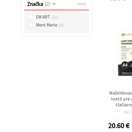
cookie a
Značka
(2)
Jasný
kliknutím
na tlačidlo
"Uložiť"
EM ART
(11)
Mont Marte
(1)
Prijať
všetko
Nastavenia
Nažehľovac
textil pr
tlačiarn
SKU
20.60
€