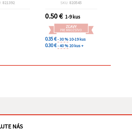
U:
821392
SKU:
820545
0.50
€
1-9 kus
ZĽAVY
PRE MNOŽSTVO
0.35 €
- 30 %
10-19 kus
0.30 €
- 40 %
20 kus +
UJTE NÁS