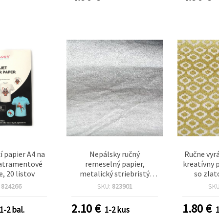
í papier A4 na
Nepálsky ručný
Ručne vyr
e atramentové
remeselný papier,
kreatívny 
e, 20 listov
metalický striebristý
so zlat
odtieň, 60 g/m², hárok 50
púpavy, 60
:
824266
SKU:
823901
SK
× 75 cm – ideálny na
scrapbooking, origami,
2.10
€
1.80
€
1-2 bal.
1-2 kus
výrobu pohľadníc,