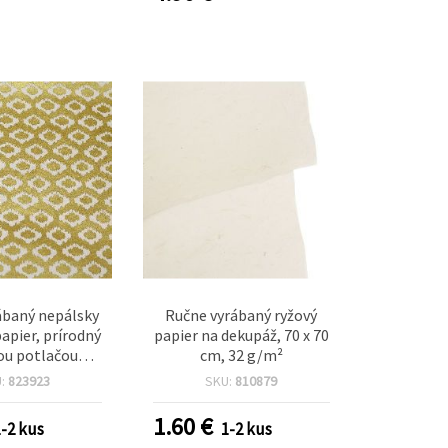
ábaný nepálsky
Ručne vyrábaný ryžový
papier, prírodný
papier na dekupáž, 70 x 70
ou potlačou
cm, 32 g/m²
 g, 50x76 cm – 1
U:
823923
SKU:
810879
hárok
1.60
€
1-2 kus
1-2 kus