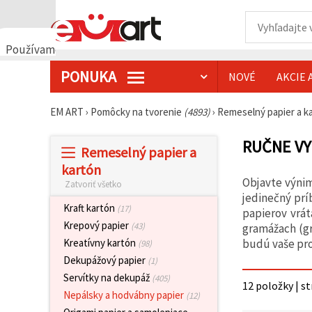
Používame
cookies
PONUKA
NOVÉ
AKCIE 
🍪
Používame
cookies a
EM ART
›
Pomôcky na tvorenie
(4893)
›
Remeselný papier a k
podobné
technológie,
aby sme
RUČNE VY
Remeselný papier a
zabezpečili
správne
kartón
fungovanie
Objavte výnim
Zatvoriť všetko
webovej
stránky,
jedinečný prí
zlepšili váš
Kraft kartón
(17)
papierov vrát
používateľský
Krepový papier
(43)
gramážach (gr
zážitok a s
vaším
budú vaše pro
Kreatívny kartón
(98)
súhlasom
Dekupážový papier
(1)
analyzovali
návštevnosť
Servítky na dekupáž
(405)
12 položky | s
a
Nepálsky a hodvábny papier
(12)
zobrazovali
relevantnejší