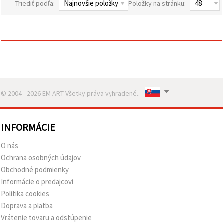
Triediť podľa:
Položky na stránku:
obsah a
reklamu, aj
s pomocou
našich
partnerov
pre
analytiku a
marketing.
Môžete
súhlasiť s
používaním
© 2004 - 2026 EM ART Všetky práva vyhradené..
všetkých
súborov
cookie
kliknutím
INFORMÁCIE
na "Prijať
všetky!"
Alebo
O nás
môžete
Ochrana osobných údajov
uviesť svoje
preferencie
Obchodné podmienky
v
Informácie o predajcovi
Nastaveniach
výberom
Politika cookies
daného
Doprava a platba
typu
súborov
Vrátenie tovaru a odstúpenie