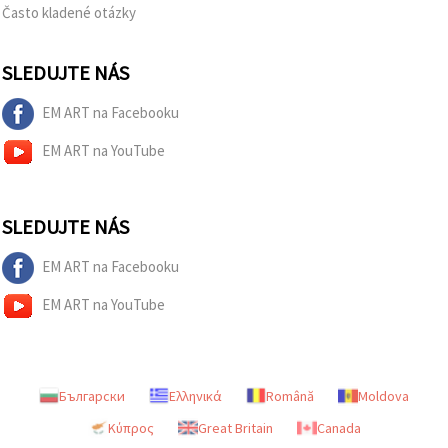
cookie a
Často kladené otázky
kliknutím
na tlačidlo
"Uložiť"
SLEDUJTE NÁS
Prijať
EM ART na Facebooku
všetko
EM ART na YouTube
Nastavenia
SLEDUJTE NÁS
EM ART na Facebooku
EM ART na YouTube
Български
Ελληνικά
Română
Moldova
Κύπρος
Great Britain
Canada