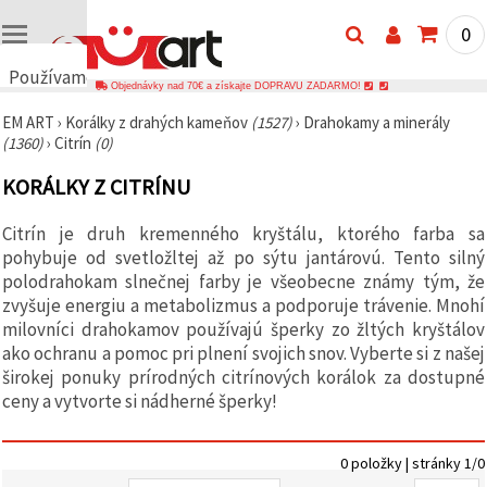
0
Používame
Objednávky nad 70€ a získajte DOPRAVU ZADARMO!
cookies
EM ART
›
Korálky z drahých kameňov
(1527)
›
Drahokamy a minerály
🍪
(1360)
›
Citrín
(0)
Používame
cookies a
KORÁLKY Z CITRÍNU
podobné
technológie,
aby sme
Citrín je druh kremenného kryštálu, ktorého farba sa
zabezpečili
správne
pohybuje od svetložltej až po sýtu jantárovú. Tento silný
fungovanie
polodrahokam slnečnej farby je všeobecne známy tým, že
webovej
zvyšuje energiu a metabolizmus a podporuje trávenie. Mnohí
stránky,
zlepšili váš
milovníci drahokamov používajú šperky zo žltých kryštálov
používateľský
ako ochranu a pomoc pri plnení svojich snov. Vyberte si z našej
zážitok a s
širokej ponuky prírodných citrínových korálok za dostupné
vaším
súhlasom
ceny a vytvorte si nádherné šperky!
analyzovali
návštevnosť
a
zobrazovali
0 položky | stránky 1/0
relevantnejší