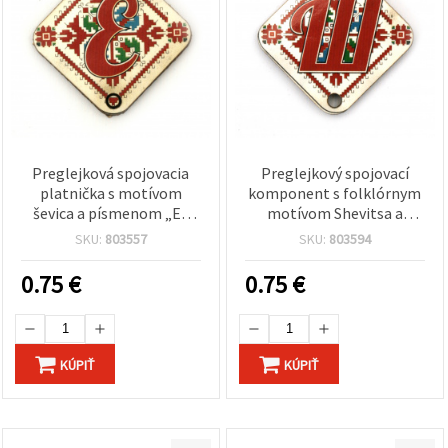
Preglejková spojovacia
Preglejkový spojovací
platnička s motívom
komponent s folklórnym
ševica a písmenom „Е“
motívom Shevitsa a
(cyrilika „E“) na výrobu
písmenom „Ш“ (cyrilika
SKU:
803557
SKU:
803594
šperkov, 30 x 2 mm, otvor
„Š“), 30x2 mm, otvor 2,5
2,5 mm – balenie 5 ks
mm – sada 5 ks
0.75
€
0.75
€
KÚPIŤ
KÚPIŤ