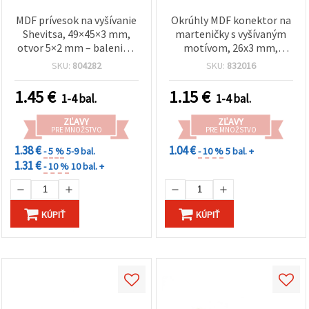
MDF prívesok na vyšívanie
Okrúhly MDF konektor na
Shevitsa, 49×45×3 mm,
marteničky s vyšívaným
otvor 5×2 mm – balenie 5
motívom, 26x3 mm,
ks
otvor: 3 mm, na výrobu
SKU:
804282
SKU:
832016
šperkov, náramkov,
scrapbooking a DIY – 5 ks
1.45
€
1.15
€
1-4 bal.
1-4 bal.
ZĽAVY
ZĽAVY
PRE MNOŽSTVO
PRE MNOŽSTVO
1.38 €
1.04 €
- 5 %
5-9 bal.
- 10 %
5 bal. +
1.31 €
- 10 %
10 bal. +
KÚPIŤ
KÚPIŤ