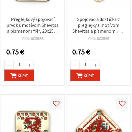
Preglejkový spojovací
Spojovacia doštička z
prvok s motívom Shevitsa
preglejky s motívom
a písmenom “Й“, 20x25x2
Shevitsa a písmenom „Й“,
mm, otvor 2,5 mm -
30 × 2 mm, otvor 2,5 mm
SKU:
803566
SKU:
803565
balenie 5 ks
— balenie 5 ks
0.75
€
0.75
€
KÚPIŤ
KÚPIŤ