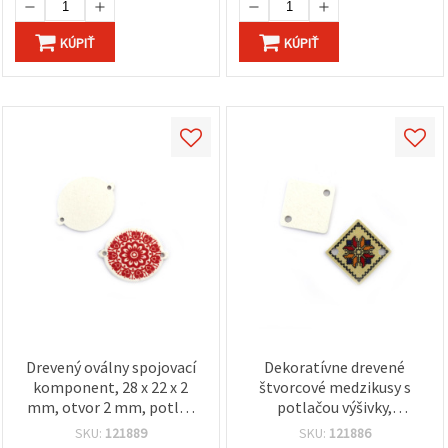
KÚPIŤ
KÚPIŤ
Drevený oválny spojovací
Dekoratívne drevené
komponent, 28 x 22 x 2
štvorcové medzikusy s
mm, otvor 2 mm, potlač
potlačou výšivky,
EMBROIDERY - 10 ks
26×26×1,8 mm, otvor 2
SKU:
121889
SKU:
121886
mm – sada 10