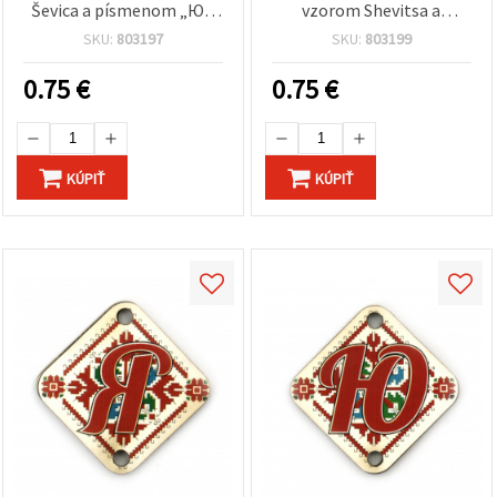
Ševica a písmenom „Ю“,
vzorom Shevitsa a
20x25x2 mm, otvor 2,5
písmenom „Я“, 20x25x2
SKU:
803197
SKU:
803199
mm – balenie 5 ks
mm, otvor 2,5 mm –
balenie 5 ks
0.75
€
0.75
€
KÚPIŤ
KÚPIŤ