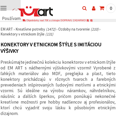
0
Používame
Objednávky nad 70€ a získajte DOPRAVU ZADARMO!
cookies
EM ART
›
Kreatívne potreby
(1472)
›
Ozdoby na tvorenie
(210)
›
🍪
Konektory v etnickom štýle
(131)
Používame
cookies a
KONEKTORY V ETNICKOM ŠTÝLE S IMITÁCIOU
podobné
technológie,
VÝŠIVKY
aby sme
zabezpečili
správne
Preskúmajte jedinečnú kolekciu konektorov v etnickom štýle
fungovanie
od EM ART s nádhernými výšivkovými vzormi! Vyrobené z
webovej
stránky,
ľahkých materiálov ako MDF, preglejka a plast, tieto
zlepšili váš
konektory prichádzajú v rôznych tvaroch a farebných
používateľský
prevedeniach inšpirovaných ľudovými motívmi a etnickými
zážitok a s
vaším
vzormi. Sú ideálne na výrobu náramkov, náhrdelníkov,
súhlasom
náušníc a ďalších šperkov, pričom ponúkajú nekonečné
analyzovali
kreatívne možnosti pre hobby nadšencov aj profesionálov,
návštevnosť
a
ktorí chcú vyjadriť svoju lásku k pôsobivým etnickým
zobrazovali
dizajnom.
relevantnejší