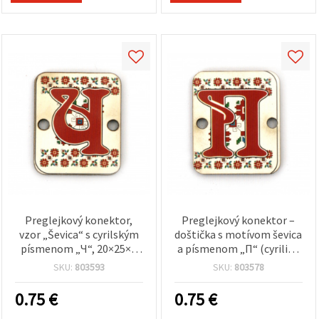
Preglejkový konektor,
Preglejkový konektor –
vzor „Ševica“ s cyrilským
doštička s motívom ševica
písmenom „Ч“, 20×25×2
a písmenom „П“ (cyrilika
mm, otvor 2,5 mm –
„P“), 20×25×2 mm, otvor
SKU:
803593
SKU:
803578
balenie 5 ks
2,5 mm – balenie 5 ks
0.75
€
0.75
€