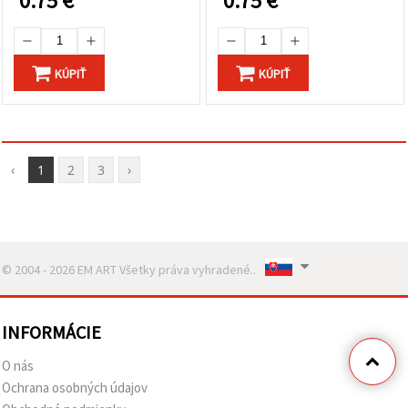
0.75
€
0.75
€
KÚPIŤ
KÚPIŤ
‹
1
2
3
›
© 2004 - 2026 EM ART Všetky práva vyhradené..
INFORMÁCIE
O nás
Ochrana osobných údajov