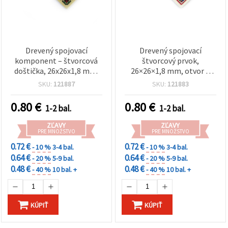
Drevený spojovací
Drevený spojovací
komponent – štvorcová
štvorcový prvok,
doštička, 26x26x1,8 mm,
26×26×1,8 mm, otvor 2
otvor 2 mm, potlač
mm, potlač Výšivka – 10
SKU:
121887
SKU:
121883
Výšivka – 10 ks
ks
0.80
€
0.80
€
1-2 bal.
1-2 bal.
ZĽAVY
ZĽAVY
PRE MNOŽSTVO
PRE MNOŽSTVO
0.72 €
0.72 €
- 10 %
3-4 bal.
- 10 %
3-4 bal.
0.64 €
0.64 €
- 20 %
5-9 bal.
- 20 %
5-9 bal.
0.48 €
0.48 €
- 40 %
10 bal. +
- 40 %
10 bal. +
KÚPIŤ
KÚPIŤ