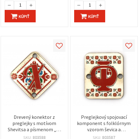
KÚPIŤ
KÚPIŤ
Drevený konektor z
Preglejkový spojovací
preglejky s motívom
komponent s folklórnym
Shevitsa a písmenom „Х“
vzorom ševica a
(cyrilika „ch“), 30x2 mm,
písmenom cyriliky „Ф“,
SKU:
803588
SKU:
803587