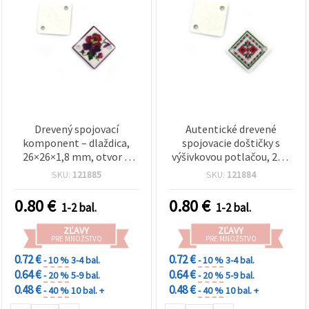
Drevený spojovací
Autentické drevené
komponent – dlaždica,
spojovacie doštičky s
26×26×1,8 mm, otvor 2
výšivkovou potlačou, 26 ×
mm, potlač Výšivka – 10
26 × 1,8 mm, otvor 2 mm –
SKU:
121885
SKU:
121884
ks
sada 10 ks na bižutériu a
DIY tvorenie
0.80
€
0.80
€
1-2 bal.
1-2 bal.
ZĽAVY
ZĽAVY
PRE MNOŽSTVO
PRE MNOŽSTVO
0.72 €
0.72 €
- 10 %
3-4 bal.
- 10 %
3-4 bal.
0.64 €
0.64 €
- 20 %
5-9 bal.
- 20 %
5-9 bal.
0.48 €
0.48 €
- 40 %
10 bal. +
- 40 %
10 bal. +