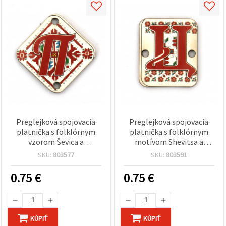
Preglejková spojovacia
Preglejková spojovacia
platnička s folklórnym
platnička s folklórnym
vzorom Ševica a
motívom Shevitsa a
písmenom „П“, 30x2 mm,
písmenom „Ц“ (cyrilika
SKU:
803577
SKU:
803591
otvor 2,5 mm – balenie 5
„Ts“), 20x25x2 mm, otvor
ks
2,5 mm — sada 5 ks
0.75
€
0.75
€
KÚPIŤ
KÚPIŤ