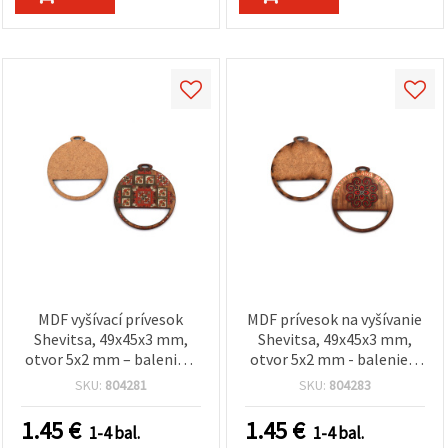
MDF vyšívací prívesok
MDF prívesok na vyšívanie
Shevitsa, 49x45x3 mm,
Shevitsa, 49x45x3 mm,
otvor 5x2 mm – balenie 5
otvor 5x2 mm - balenie 5
ks
ks
SKU:
804281
SKU:
804283
1.45
€
1.45
€
1-4 bal.
1-4 bal.