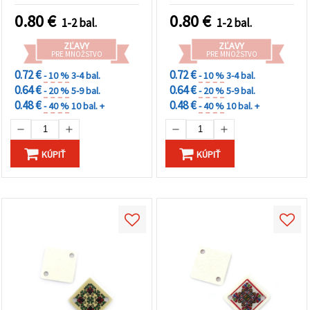
autentických kusov na
0.80
€
0.80
€
1-2 bal.
1-2 bal.
tvorbu šperkov a
kreatívne DIY projekty
ZĽAVY
ZĽAVY
PRE MNOŽSTVO
PRE MNOŽSTVO
0.72 €
0.72 €
- 10 %
3-4 bal.
- 10 %
3-4 bal.
0.64 €
0.64 €
- 20 %
5-9 bal.
- 20 %
5-9 bal.
0.48 €
0.48 €
- 40 %
10 bal. +
- 40 %
10 bal. +
KÚPIŤ
KÚPIŤ