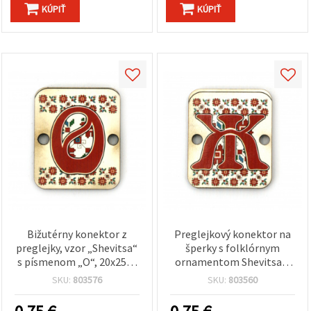
KÚPIŤ
KÚPIŤ
Bižutérny konektor z
Preglejkový konektor na
preglejky, vzor „Shevitsa“
šperky s folklórnym
s písmenom „O“, 20x25x2
ornamentom Shevitsa a
mm, dierka Ø 2,5 mm –
cyrilským písmenom „Ж“,
SKU:
803576
SKU:
803560
sada 5 ks
20x25x2 mm, otvor 2,5
mm – balenie 5 ks