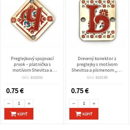
Preglejkový spojovací
Drevený konektor z
prvok – platnička s
preglejky s motívom
motívom Shevitsa a
Shevitsa a písmenom „Ь“,
písmenom „Ч“ (cyrilika
20×25×2 mm, otvor 2,5
SKU:
803592
SKU:
803195
„Č“), 30×2 mm, otvor 2,5
mm – balenie 5 ks
mm – sada 5 ks
0.75
€
0.75
€
KÚPIŤ
KÚPIŤ