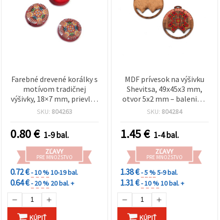
Farebné drevené korálky s
MDF prívesok na výšivku
motívom tradičnej
Shevitsa, 49x45x3 mm,
výšivky, 18×7 mm, prievlak
otvor 5x2 mm – balenie 5
2 mm – 5 ks
ks
SKU:
804263
SKU:
804284
0.80
€
1.45
€
1-9 bal.
1-4 bal.
ZĽAVY
ZĽAVY
PRE MNOŽSTVO
PRE MNOŽSTVO
0.72 €
1.38 €
- 10 %
10-19 bal.
- 5 %
5-9 bal.
0.64 €
1.31 €
- 20 %
20 bal. +
- 10 %
10 bal. +
KÚPIŤ
KÚPIŤ