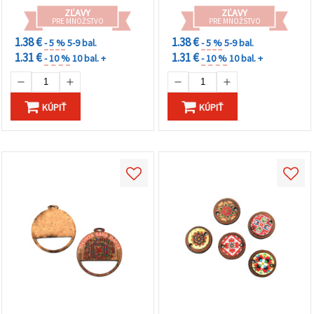
ZĽAVY
ZĽAVY
PRE MNOŽSTVO
PRE MNOŽSTVO
1.38 €
1.38 €
- 5 %
5-9 bal.
- 5 %
5-9 bal.
1.31 €
1.31 €
- 10 %
10 bal. +
- 10 %
10 bal. +
KÚPIŤ
KÚPIŤ