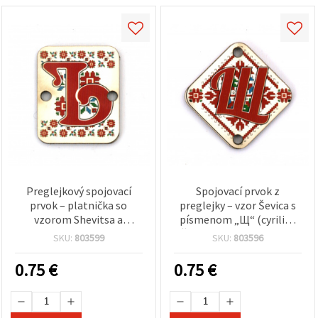
Preglejkový spojovací
Spojovací prvok z
prvok – platnička so
preglejky – vzor Ševica s
vzorom Shevitsa a
písmenom „Щ“ (cyrilika
písmenom „Ъ“, 20x25x2
„Št“), 30×2 mm, otvor 2,5
SKU:
803599
SKU:
803596
mm, otvor 2,5 mm –
mm – balenie 5 ks
balenie 5 ks
0.75
€
0.75
€