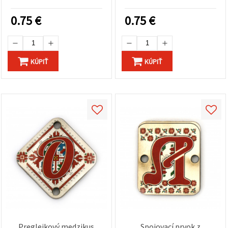
otvor 2,5 mm – balenie 5
20×25×2 mm, otvor 2,5
ks
mm – balenie 5 ks
0.75
€
0.75
€
KÚPIŤ
KÚPIŤ
Preglejkový medzikus
Spojovací prvok z