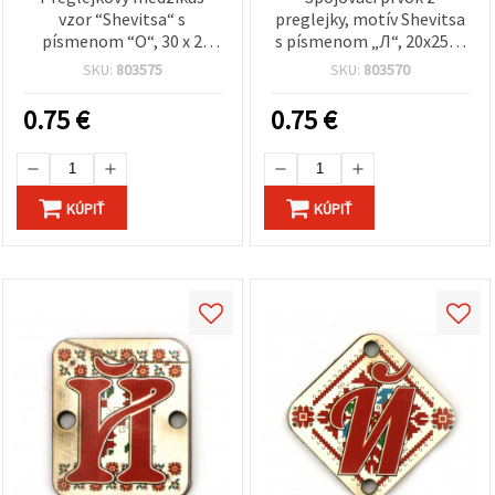
vzor “Shevitsa“ s
preglejky, motív Shevitsa
písmenom “O“, 30 x 2
s písmenom „Л“, 20x25x2
mm, otvor 2,5 mm - sada
mm, otvor 2,5 mm –
SKU:
803575
SKU:
803570
5 ks
balenie 5 ks
0.75
€
0.75
€
KÚPIŤ
KÚPIŤ