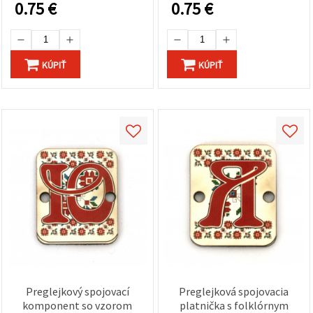
otvor 2 × 3 mm, balenie 5
mm, viacfarebný mix,
0.75
€
0.75
€
ks – na výrobu šperkov,
sada 5 ks – na výrobu
náramkov, scrapbooking
šperkov, scrapbooking a
a DIY tvorenie
DIY tvorenie
KÚPIŤ
KÚPIŤ
Preglejkový spojovací
Preglejková spojovacia
komponent so vzorom
platnička s folklórnym