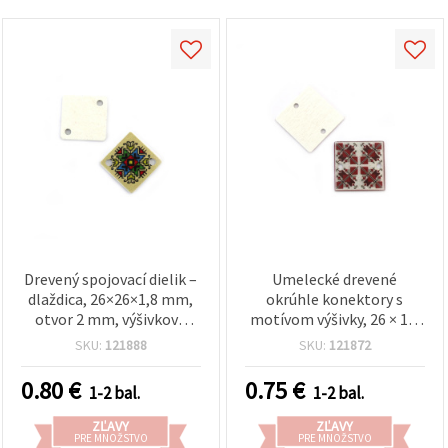
Drevený spojovací dielik –
Umelecké drevené
dlaždica, 26×26×1,8 mm,
okrúhle konektory s
otvor 2 mm, výšivková
motívom výšivky, 26 × 1,8
potlač, 10 ks
mm, otvor 2 mm –
SKU:
121888
SKU:
121872
balenie 10 originálnych
kusov na šperky a
0.80
€
0.75
€
1-2 bal.
1-2 bal.
kreatívne DIY projekty
ZĽAVY
ZĽAVY
PRE MNOŽSTVO
PRE MNOŽSTVO