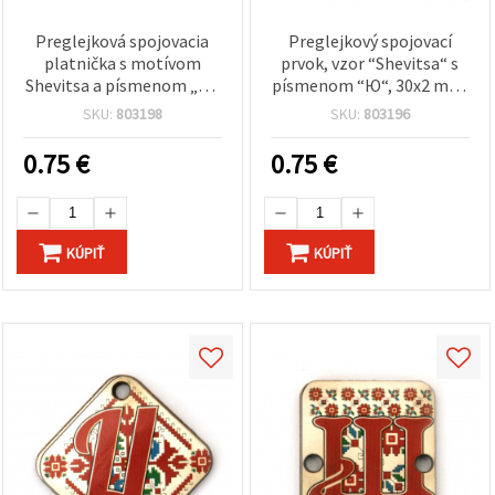
Preglejková spojovacia
Preglejkový spojovací
platnička s motívom
prvok, vzor “Shevitsa“ s
Shevitsa a písmenom „Я“,
písmenom “Ю“, 30x2 mm,
30 x 2 mm, s otvorom 2,5
otvor 2,5 mm - balenie 5
SKU:
803198
SKU:
803196
mm – sada 5 ks
ks
0.75
€
0.75
€
KÚPIŤ
KÚPIŤ