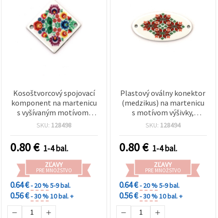
Kosoštvorcový spojovací
Plastový oválny konektor
komponent na martenicu
(medzikus) na martenicu
s vyšívaným motívom,
s motívom výšivky,
25×25×2 mm, otvor: 1 mm
30x15x2 mm, otvor: 1 mm
SKU:
128498
SKU:
128494
– 5 ks
– 5 ks
0.80
€
0.80
€
1-4 bal.
1-4 bal.
ZĽAVY
ZĽAVY
PRE MNOŽSTVO
PRE MNOŽSTVO
0.64 €
0.64 €
- 20 %
5-9 bal.
- 20 %
5-9 bal.
0.56 €
0.56 €
- 30 %
10 bal. +
- 30 %
10 bal. +