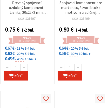
Drevený spojovací
Spojovací komponent pre
ozdobný komponent,
martenicu, štvorlístok s
Lienka, 20x25x2 mm,
motívom tradičnej
otvor: 2 mm – 10 ks
výšivky, 25x25x2 mm,
SKU:
121697
SKU:
128499
otvor: 1 mm - balenie 5 ks
0.75
€
0.80
€
1-2 bal.
1-4 bal.
ZĽAVY
ZĽAVY
PRE MNOŽSTVO
PRE MNOŽSTVO
0.67 €
0.64 €
- 11 %
3-4 bal.
- 20 %
5-9 bal.
0.60 €
0.56 €
- 20 %
5-9 bal.
- 30 %
10 bal. +
0.45 €
- 40 %
10 bal. +
KÚPIŤ
KÚPIŤ