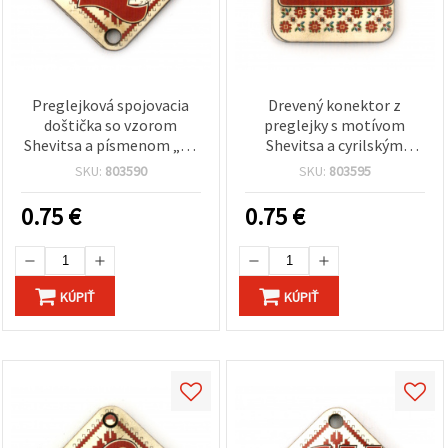
Preglejková spojovacia
Drevený konektor z
doštička so vzorom
preglejky s motívom
Shevitsa a písmenom „Ц”
Shevitsa a cyrilským
(cyrilské „TS”), 30×2 mm,
písmenom „Ш“, 20x25x2
SKU:
803590
SKU:
803595
otvor 2,5 mm – balenie 5
mm, otvor 2,5 mm – sada
ks
5 ks
0.75
€
0.75
€
KÚPIŤ
KÚPIŤ