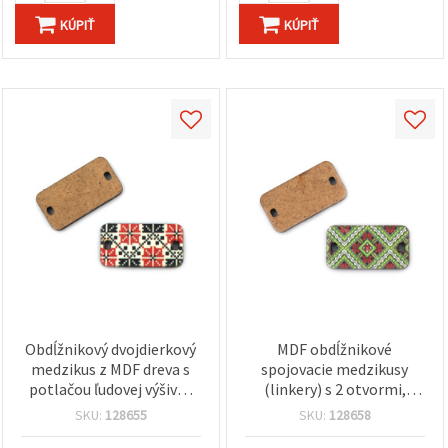
KÚPIŤ
KÚPIŤ
Obdĺžnikový dvojdierkový
MDF obdĺžnikové
medzikus z MDF dreva s
spojovacie medzikusy
potlačou ľudovej výšivky
(linkery) s 2 otvormi,
(červená/čierna
potlač etnickej výšivky,
SKU:
128655
SKU:
128658
krížiková), 31 × 16,5 mm,
31x16,5 mm, otvory 2x3