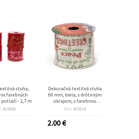
extilná stuha,
Dekoračná textilná stuha
ix farebných
60 mm, biela, s drôteným
 potlačí - 2,7 m
okrajom, s farebnou
potlačou pozdravov a
U:
412638
SKU:
419110
prianí – 2,7 m
2.00
€