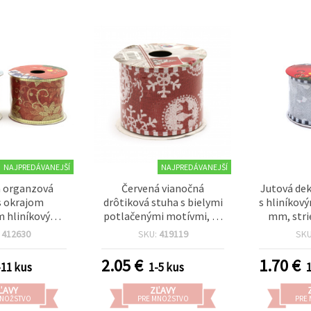
NAJPREDÁVANEJŠÍ
NAJPREDÁVANEJŠÍ
 organzová
Červená vianočná
Jutová dek
s okrajom
drôtiková stuha s bielymi
s hliníkov
 hliníkovým
potlačenými motívmi, 50
mm, stri
, červená so
mm x 2,7 m, okraj so
:
412630
SKU:
419119
SK
blietkami, mix
strieborným hliníkovým
 (hviezdy a
drôtikom – dekoratívna
2.05
€
1.70
€
-11 kus
1-5 kus
, šírka 60 mm,
stuha na mašle, vence,
m – na vence,
darčeky a vianočné
ĽAVY
ZĽAVY
 darčekov a
tvorenie
MNOŽSTVO
PRE MNOŽSTVO
PRE