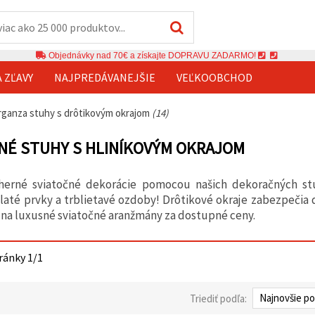
Objednávky nad 70€ a získajte DOPRAVU ZADARMO!
A ZĽAVY
NAJPREDÁVANEJŠIE
VEĽKOOBCHOD
rganza stuhy s drôtikovým okrajom
(14)
É STUHY S HLINÍKOVÝM OKRAJOM
herné sviatočné dekorácie pomocou našich dekoračných st
zlaté prvky a trblietavé ozdoby! Drôtikové okraje zabezpečia
 na luxusné sviatočné aranžmány za dostupné ceny.
tránky 1/1
Triediť podľa: