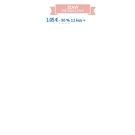
ZĽAVY
PRE MNOŽSTVO
1.05 €
- 30 %
12 kus +