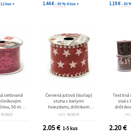
é kreatívne
1.44 €
1.19 €
12 kus +
- 30 %
6 kus +
- 30 
orenie
á sieťovaná
Červená jutová (burlap)
Textilná
 hliníkovým
stuha s bielymi
sivá s
óliou, 50 mm,
hviezdami, drôtikom
drôtiko
ová, ~2,7 m
spevnený okraj – 60 mm
vianočnou
:
412621
SKU:
419118
SK
(2,36“) x 2,7 m (8,9 ft) –
vzor
rustikálne vianočné
2.05
€
2.20
€
1-5 kus
dekorácie, vence a balenie