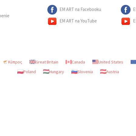
EM ART na Facebooku
E
penie
EM ART na YouTube
E
Κύπρος
Great Britain
Canada
United States
Poland
Hungary
Slovenia
Austria