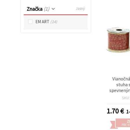
cookie a
kliknutím
Značka
(1)
Jasný
na tlačidlo
"Uložiť"
EM ART
(14)
Prijať
všetko
Nastavenia
Vianočná
stuha 
spevneným
drôtikom
SKU
zlatými tr
motívov
1.70
€
1
ornamenty)
návin 2,7 
Z
balenie
PRE 