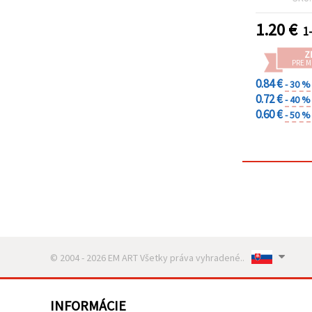
1.20
€
1
Z
PRE 
0.84 €
- 30 %
0.72 €
- 40 %
0.60 €
- 50 %
© 2004 - 2026 EM ART Všetky práva vyhradené..
INFORMÁCIE