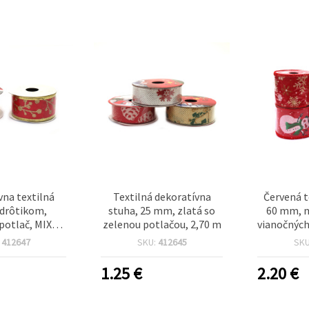
vna textilná
Textilná dekoratívna
Červená t
 drôtikom,
stuha, 25 mm, zlatá so
60 mm, m
 potlač, MIX
zelenou potlačou, 2,70 m
vianočných
8 mm x 2,70 m
:
412647
SKU:
412645
SK
1.25
€
2.20
€