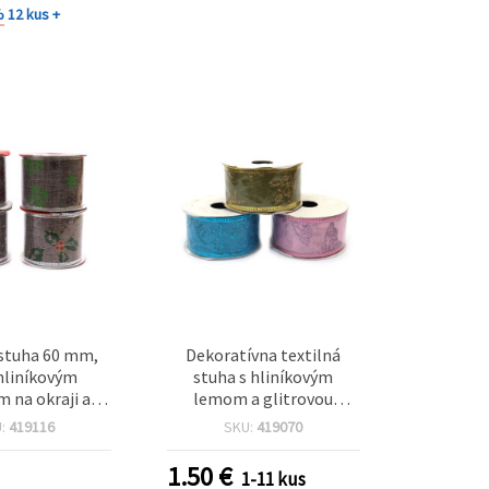
%
12 kus +
 stuha 60 mm,
Dekoratívna textilná
 hliníkovým
stuha s hliníkovým
m na okraji a
lemom a glitrovou
 potlačou, mix
potlačou, mix vzorov, 38
U:
419116
SKU:
419070
ov – 2,7 m
mm x 2,70 m
1.50
€
1-11 kus