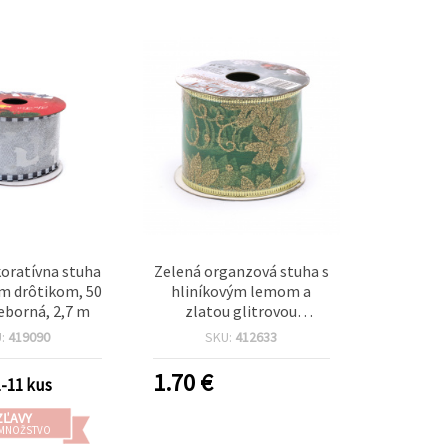
oratívna stuha
Zelená organzová stuha s
ým drôtikom, 50
hliníkovým lemom a
eborná, 2,7 m
zlatou glitrovou
potlačou, 60 mm - 2,70 m
U:
419090
SKU:
412633
1.70
€
1-11 kus
ZĽAVY
 MNOŽSTVO