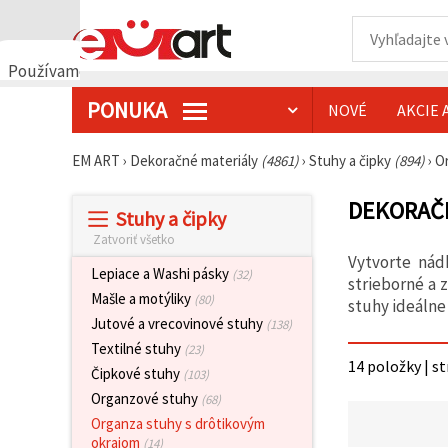
Používame
cookies
PONUKA
NOVÉ
AKCIE 
🍪
Používame
cookies a
EM ART
›
Dekoračné materiály
(4861)
›
Stuhy a čipky
(894)
›
O
podobné
technológie,
aby sme
DEKORAČN
Stuhy a čipky
zabezpečili
správne
Zatvoriť všetko
fungovanie
Vytvorte nád
webovej
Lepiace a Washi pásky
(32)
stránky,
strieborné a 
zlepšili váš
Mašle a motýliky
(80)
stuhy ideálne
používateľský
Jutové a vrecovinové stuhy
(138)
zážitok a s
vaším
Textilné stuhy
(23)
súhlasom
14 položky | s
Čipkové stuhy
(103)
analyzovali
návštevnosť
Organzové stuhy
(68)
a
Organza stuhy s drôtikovým
zobrazovali
relevantnejší
okrajom
(14)