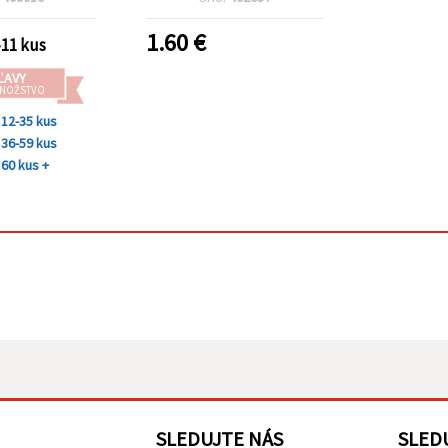
m
1.60
€
-11 kus
ĽAVY
MNOŽSTVO
12-35 kus
36-59 kus
60 kus +
SLEDUJTE NÁS
SLED