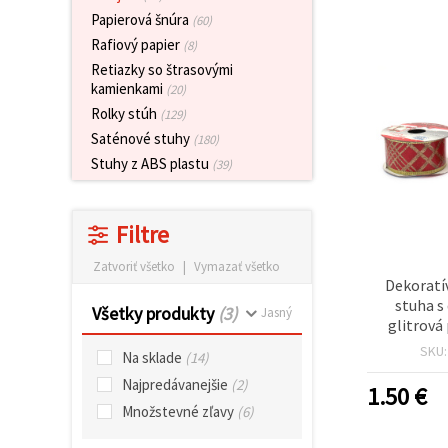
obsah a
Papierová šnúra
(60)
reklamu, aj
s pomocou
Rafiový papier
(8)
našich
Retiazky so štrasovými
partnerov
kamienkami
pre
(20)
analytiku a
Rolky stúh
(129)
marketing.
Saténové stuhy
(180)
Môžete
súhlasiť s
Stuhy z ABS plastu
(39)
používaním
všetkých
súborov
cookie
Filtre
kliknutím
na "Prijať
Zatvoriť všetko
|
Vymazať všetko
všetky!"
Dekoratí
Alebo
stuha s
môžete
Všetky produkty
(3)
Jasný
uviesť svoje
glitrová
preferencie
vzorov - 3
SKU
v
Na sklade
(14)
Nastaveniach
Najpredávanejšie
(2)
výberom
1.50
€
daného
Množstevné zľavy
(6)
typu
súborov