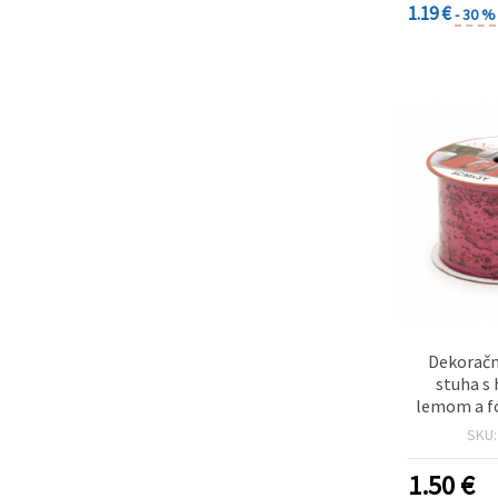
vianočn
1.19 €
- 30 %
tv
Dekoračn
stuha s
lemom a f
cyklámen
SKU
1.50
€