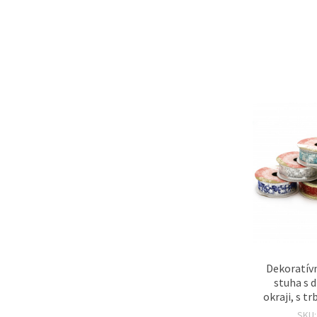
Dekoratív
stuha s 
okraji, s t
vzorov, 25
SKU