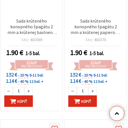
Sada krúteného
Sada krúteného
konopného špagátu 2
konopného špagátu 2
mm a krútenej bavlnenej
mm a krútenej papierovej
šnúry, bielo-červená, 2
šnúrky 2 mm, bielo-
SKU:
401569
SKU:
401570
mm x 20 m
červená / 20 m
1.90
€
1.90
€
1-5 bal.
1-5 bal.
ZĽAVY
ZĽAVY
PRE MNOŽSTVO
PRE MNOŽSTVO
1.52 €
1.52 €
- 20 %
6-11 bal.
- 20 %
6-11 bal.
1.14 €
1.14 €
- 40 %
12 bal. +
- 40 %
12 bal. +
KÚPIŤ
KÚPIŤ