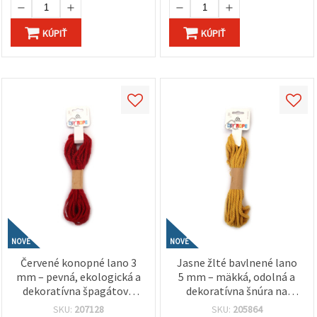
KÚPIŤ
KÚPIŤ
NOVÉ
NOVÉ
Červené konopné lano 3
Jasne žlté bavlnené lano
mm – pevná, ekologická a
5 mm – mäkká, odolná a
dekoratívna špagátová
dekoratívna šnúra na
šnúra na tvorenie, cca 5 m
tvorenie, cca 5 m rolka
SKU:
207128
SKU:
205864