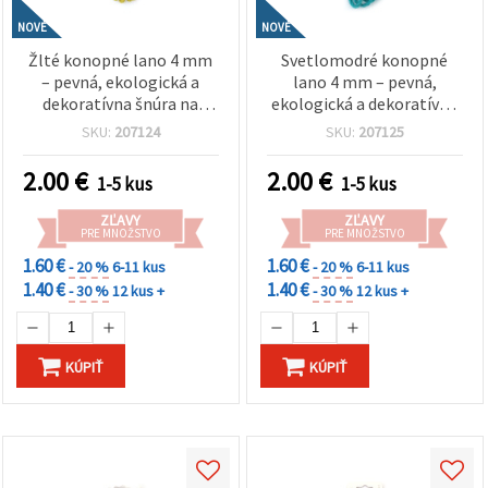
NOVÉ
NOVÉ
Žlté konopné lano 4 mm
Svetlomodré konopné
– pevná, ekologická a
lano 4 mm – pevná,
dekoratívna šnúra na
ekologická a dekoratívna
tvorenie, cca 5 m rolka
šnúra na tvorenie, cca 5 m
SKU:
207124
SKU:
207125
rolka
2.00
€
2.00
€
1-5 kus
1-5 kus
ZĽAVY
ZĽAVY
PRE MNOŽSTVO
PRE MNOŽSTVO
1.60 €
1.60 €
- 20 %
6-11 kus
- 20 %
6-11 kus
1.40 €
1.40 €
- 30 %
12 kus +
- 30 %
12 kus +
KÚPIŤ
KÚPIŤ