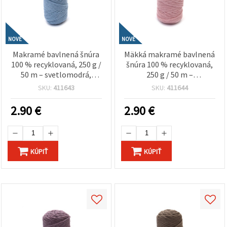
NOVÉ
NOVÉ
Makramé bavlnená šnúra
Mäkká makramé bavlnená
100 % recyklovaná, 250 g /
šnúra 100 % recyklovaná,
50 m – svetlomodrá,
250 g / 50 m –
ideálna na nástenné
svetloružová, ideálna na
SKU:
411643
SKU:
411644
dekorácie, držiaky na
nástenné dekorácie,
rastliny a handmade
závesy na rastliny a ručne
2.90
€
2.90
€
tvorenie
vyrábané boho ozdoby
KÚPIŤ
KÚPIŤ