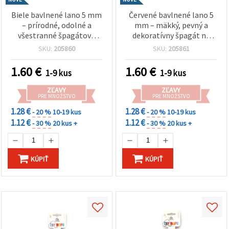
Biele bavlnené lano 5 mm
Červené bavlnené lano 5
– prírodné, odolné a
mm – mäkký, pevný a
všestranné špagátové
dekoratívny špagát na
lanko na tvorenie (cca 5
tvorenie a macramé,
SKU:
205860
SKU:
205861
m)
rolka cca 5 m
1.60
€
1.60
€
1-9 kus
1-9 kus
ZĽAVY
ZĽAVY
PRE MNOŽSTVO
PRE MNOŽSTVO
1.28 €
1.28 €
- 20 %
10-19 kus
- 20 %
10-19 kus
1.12 €
1.12 €
- 30 %
20 kus +
- 30 %
20 kus +
KÚPIŤ
KÚPIŤ