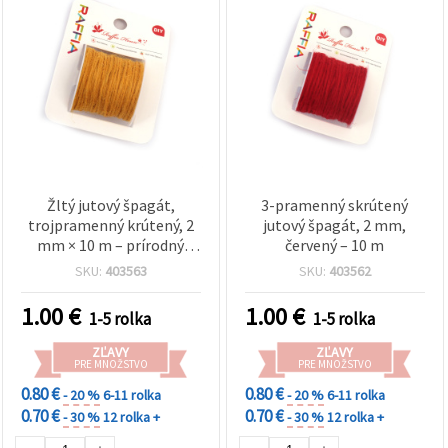
Žltý jutový špagát,
3-pramenný skrútený
trojpramenný krútený, 2
jutový špagát, 2 mm,
mm × 10 m – prírodný
červený – 10 m
vzhľad pre kreatívne
SKU:
403563
SKU:
403562
projekty
1.00
€
1.00
€
1-5 rolka
1-5 rolka
ZĽAVY
ZĽAVY
PRE MNOŽSTVO
PRE MNOŽSTVO
0.80 €
0.80 €
- 20 %
6-11 rolka
- 20 %
6-11 rolka
0.70 €
0.70 €
- 30 %
12 rolka +
- 30 %
12 rolka +