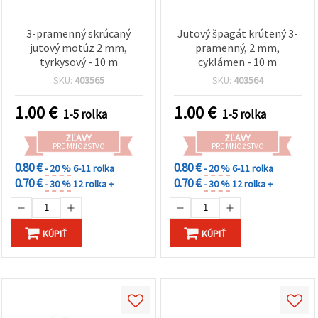
3-pramenný skrúcaný
Jutový špagát krútený 3-
jutový motúz 2 mm,
pramenný, 2 mm,
tyrkysový - 10 m
cyklámen - 10 m
SKU:
403565
SKU:
403564
1.00
€
1.00
€
1-5 rolka
1-5 rolka
ZĽAVY
ZĽAVY
PRE MNOŽSTVO
PRE MNOŽSTVO
0.80 €
0.80 €
- 20 %
6-11 rolka
- 20 %
6-11 rolka
0.70 €
0.70 €
- 30 %
12 rolka +
- 30 %
12 rolka +
KÚPIŤ
KÚPIŤ