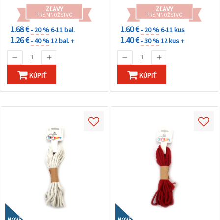
ZĽAVY
ZĽAVY
PRE MNOŽSTVO
PRE MNOŽSTVO
1.68 €
1.60 €
- 20 %
6-11 bal.
- 20 %
6-11 kus
1.26 €
1.40 €
- 40 %
12 bal. +
- 30 %
12 kus +
KÚPIŤ
KÚPIŤ
NOVÉ
NOVÉ