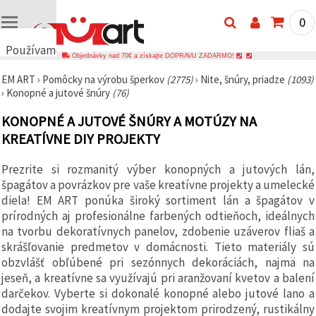
0
Používame
Objednávky nad 70€ a získajte DOPRAVU ZADARMO!
cookies
EM ART
›
Pomôcky na výrobu šperkov
(2775)
›
Nite, šnúry, priadze
(1093)
🍪
›
Konopné a jutové šnúry
(76)
Používame
cookies a
KONOPNÉ A JUTOVÉ ŠNÚRY A MOTÚZY NA
podobné
technológie,
KREATÍVNE DIY PROJEKTY
aby sme
zabezpečili
správne
Prezrite si rozmanitý výber konopných a jutových lán,
fungovanie
špagátov a povrázkov pre vaše kreatívne projekty a umelecké
webovej
stránky,
diela! EM ART ponúka široký sortiment lán a špagátov v
zlepšili váš
prírodných aj profesionálne farbených odtieňoch, ideálnych
používateľský
na tvorbu dekoratívnych panelov, zdobenie uzáverov fliaš a
zážitok a s
vaším
skrášľovanie predmetov v domácnosti. Tieto materiály sú
súhlasom
obzvlášť obľúbené pri sezónnych dekoráciách, najmä na
analyzovali
jeseň, a kreatívne sa využívajú pri aranžovaní kvetov a balení
návštevnosť
a
darčekov. Vyberte si dokonalé konopné alebo jutové lano a
zobrazovali
dodajte svojim kreatívnym projektom prirodzený, rustikálny
relevantnejší