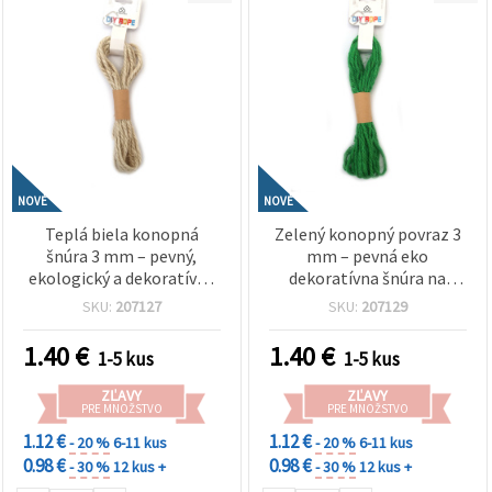
NOVÉ
NOVÉ
Teplá biela konopná
Zelený konopný povraz 3
šnúra 3 mm – pevný,
mm – pevná eko
ekologický a dekoratívny
dekoratívna šnúra na
špagát na tvorenie, cca 5
tvorenie, cca 5 m rolka
SKU:
207127
SKU:
207129
m rolka
1.40
€
1.40
€
1-5 kus
1-5 kus
ZĽAVY
ZĽAVY
PRE MNOŽSTVO
PRE MNOŽSTVO
1.12 €
1.12 €
- 20 %
6-11 kus
- 20 %
6-11 kus
0.98 €
0.98 €
- 30 %
12 kus +
- 30 %
12 kus +