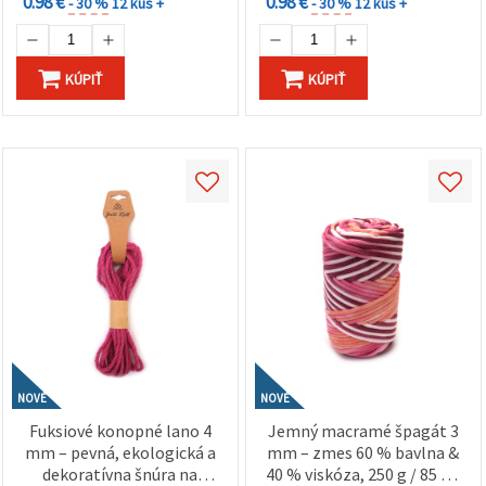
0.98 €
0.98 €
- 30 %
12 kus +
- 30 %
12 kus +
KÚPIŤ
KÚPIŤ
NOVÉ
NOVÉ
Fuksiové konopné lano 4
Jemný macramé špagát 3
mm – pevná, ekologická a
mm – zmes 60 % bavlna &
dekoratívna šnúra na
40 % viskóza, 250 g / 85 m,