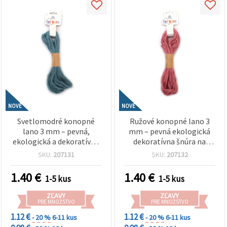
NOVÉ
NOVÉ
Svetlomodré konopné
Ružové konopné lano 3
lano 3 mm – pevná,
mm – pevná ekologická
ekologická a dekoratívna
dekoratívna šnúra na
šnúra na tvorenie, rolka
tvorenie, cca 5 m rolka
SKU:
207131
SKU:
207132
~5 m
1.40
€
1.40
€
1-5 kus
1-5 kus
ZĽAVY
ZĽAVY
PRE MNOŽSTVO
PRE MNOŽSTVO
1.12 €
1.12 €
- 20 %
6-11 kus
- 20 %
6-11 kus