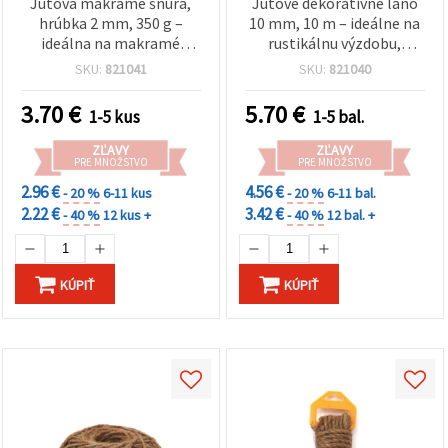
cookie a
Jutová makramé šnúra,
Jutové dekoratívne lano
kliknutím
hrúbka 2 mm, 350 g –
10 mm, 10 m – ideálne na
na tlačidlo
ideálna na makramé
rustikálnu výzdobu,
"Uložiť"
projekty, dekorácie a
kreatívne tvorenie,
SKU:
821041
SKU:
821040
ručne vyrábané tvorenie
handmade a DIY projekty
Prijať
3.70
€
5.70
€
1-5 kus
1-5 bal.
všetko
ZĽAVY
ZĽAVY
Nastavenia
PRE MNOŽSTVO
PRE MNOŽSTVO
2.96 €
4.56 €
- 20 %
6-11 kus
- 20 %
6-11 bal.
2.22 €
3.42 €
- 40 %
12 kus +
- 40 %
12 bal. +
KÚPIŤ
KÚPIŤ