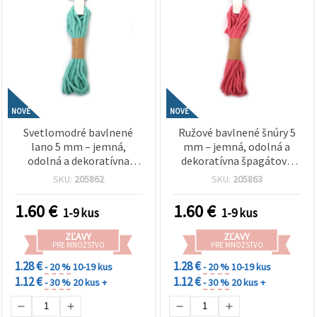
NOVÉ
NOVÉ
Svetlomodré bavlnené
Ružové bavlnené šnúry 5
lano 5 mm – jemná,
mm – jemná, odolná a
odolná a dekoratívna
dekoratívna špagátová
šnúra na tvorenie, cca 5 m
šnúra na tvorenie, cca 5 m
SKU:
205862
SKU:
205863
rolka
rolka
1.60
€
1.60
€
1-9 kus
1-9 kus
ZĽAVY
ZĽAVY
PRE MNOŽSTVO
PRE MNOŽSTVO
1.28 €
1.28 €
- 20 %
10-19 kus
- 20 %
10-19 kus
1.12 €
1.12 €
- 30 %
20 kus +
- 30 %
20 kus +