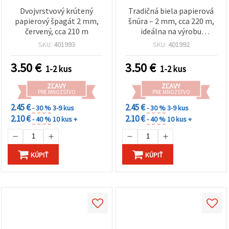
Dvojvrstvový krútený
Tradičná biela papierová
papierový špagát 2 mm,
šnúra – 2 mm, cca 220 m,
červený, cca 210 m
ideálna na výrobu
marteníc
SKU:
401993
SKU:
401992
3.50
€
3.50
€
1-2 kus
1-2 kus
ZĽAVY
ZĽAVY
PRE MNOŽSTVO
PRE MNOŽSTVO
2.45 €
2.45 €
- 30 %
3-9 kus
- 30 %
3-9 kus
2.10 €
2.10 €
- 40 %
10 kus +
- 40 %
10 kus +
KÚPIŤ
KÚPIŤ