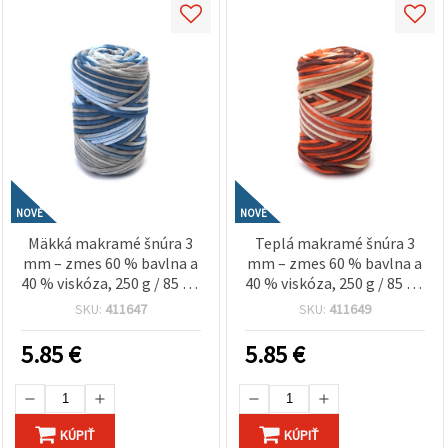
NOVÉ
NOVÉ
Mäkká makramé šnúra 3
Teplá makramé šnúra 3
mm – zmes 60 % bavlna a
mm – zmes 60 % bavlna a
40 % viskóza, 250 g / 85 m,
40 % viskóza, 250 g / 85 m,
svetlomodrý melír,
oranžovo-hnedý melír,
SKU:
411647
SKU:
411649
ideálna na dekoratívne
ideálna na boho nástenné
uzly, závesy na stenu a
dekorácie, držiaky na
5.85
€
5.85
€
kreatívne boho projekty
rastliny a ručne robený
DIY
bytový dekor
KÚPIŤ
KÚPIŤ