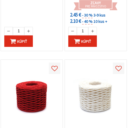
a handmade DIY tvorenie
ZĽAVY
PRE MNOŽSTVO
2.45 €
- 30 %
3-9 kus
2.10 €
- 40 %
10 kus +
KÚPIŤ
KÚPIŤ