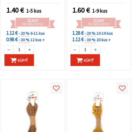
rolka
1.40
€
1.60
€
1-5 kus
1-9 kus
ZĽAVY
ZĽAVY
PRE MNOŽSTVO
PRE MNOŽSTVO
1.12 €
1.28 €
- 20 %
6-11 kus
- 20 %
10-19 kus
0.98 €
1.12 €
- 30 %
12 kus +
- 30 %
20 kus +
KÚPIŤ
KÚPIŤ