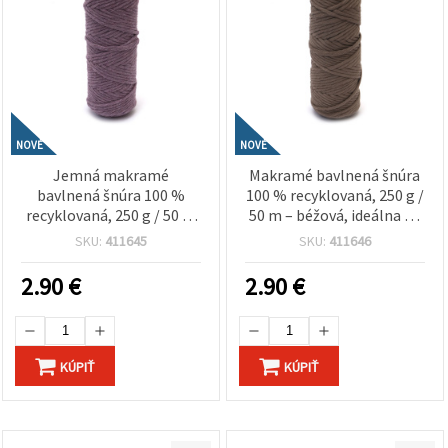
NOVÉ
NOVÉ
Jemná makramé
Makramé bavlnená šnúra
bavlnená šnúra 100 %
100 % recyklovaná, 250 g /
recyklovaná, 250 g / 50 m
50 m – béžová, ideálna na
– svetlofialová, ideálna na
eco nástenné dekorácie,
SKU:
411645
SKU:
411646
boho dekorácie na stenu,
držiaky na kvetináče a
závesné držiaky na
ručne robené boho
2.90
€
2.90
€
rastliny a kreatívne
doplnky
handmade tvorenie
KÚPIŤ
KÚPIŤ