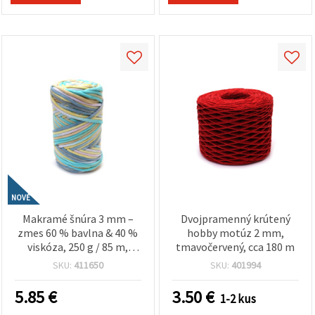
NOVÉ
Makramé šnúra 3 mm –
Dvojpramenný krútený
zmes 60 % bavlna & 40 %
hobby motúz 2 mm,
viskóza, 250 g / 85 m,
tmavočervený, cca 180 m
multicolor melírovaná
SKU:
411650
SKU:
401994
(assorted), ideálna na
boho nástenné dekorácie,
5.85
€
3.50
€
1-2 kus
kreatívne bytové doplnky