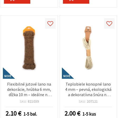
NOVÉ
NOVÉ
Flexibilné jutové lano na
Teplobiele konopné lano
dekorácie, hrúbka 6 mm,
4 mm – pevná, ekologická
dĺžka 10 m – ideálne na
a dekoratívna šnúra na
rustikálnu výzdobu,
tvorenie, cca 5 m rolka
SKU:
821039
SKU:
207121
tvorenie, handmade a DIY
projekty
2.10
€
2.00
€
1-5 bal.
1-5 kus