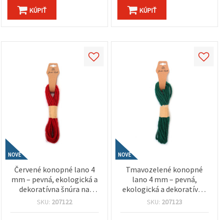
KÚPIŤ
KÚPIŤ
NOVÉ
NOVÉ
Červené konopné lano 4
Tmavozelené konopné
mm – pevná, ekologická a
lano 4 mm – pevná,
dekoratívna šnúra na
ekologická a dekoratívna
tvorenie, cca 5 m rolka
šnúra na tvorenie, rolka
SKU:
207122
SKU:
207123
cca 5 m