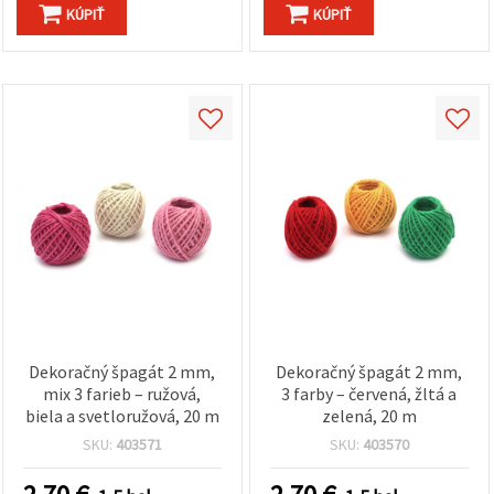
KÚPIŤ
KÚPIŤ
Dekoračný špagát 2 mm,
Dekoračný špagát 2 mm,
mix 3 farieb – ružová,
3 farby – červená, žltá a
biela a svetloružová, 20 m
zelená, 20 m
SKU:
403571
SKU:
403570