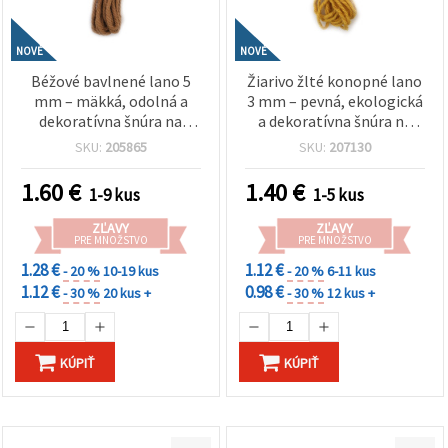
NOVÉ
NOVÉ
Béžové bavlnené lano 5
Žiarivo žlté konopné lano
mm – mäkká, odolná a
3 mm – pevná, ekologická
dekoratívna šnúra na
a dekoratívna šnúra na
tvorenie, cca 5 m rolka
tvorenie, cca 5 m rolka
SKU:
205865
SKU:
207130
1.60
€
1.40
€
1-9 kus
1-5 kus
ZĽAVY
ZĽAVY
PRE MNOŽSTVO
PRE MNOŽSTVO
1.28 €
1.12 €
- 20 %
10-19 kus
- 20 %
6-11 kus
1.12 €
0.98 €
- 30 %
20 kus +
- 30 %
12 kus +
KÚPIŤ
KÚPIŤ