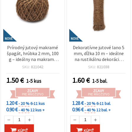
NOVÉ
NOVÉ
Prírodný jutový makramé
Dekoratívne jutové lano 5
špagát, hrúbka 2 mm, 100
mm, dĺžka 10 m – ideálne
g – ideálny na makramé
na rustikálnu dekoráciu,
projekty, dekoratívne
tvorenie, kreatívne hobby
SKU:
821042
SKU:
821038
tvorenie a handmade
projekty a DIY výrobu
dizajny
1.50
€
1.60
€
1-5 kus
1-5 bal.
ZĽAVY
ZĽAVY
PRE MNOŽSTVO
PRE MNOŽSTVO
1.20 €
1.28 €
- 20 %
6-11 kus
- 20 %
6-11 bal.
0.90 €
0.96 €
- 40 %
12 kus +
- 40 %
12 bal. +
KÚPIŤ
KÚPIŤ