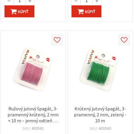
KÚPIŤ
KÚPIŤ
Ružový jutový špagát, 3-
Krútený jutový špagát, 3-
pramenný krútený, 2 mm
pramenný, 2 mm, zelený -
× 10 m – jemný odtieň na
10 m
ručné tvorenie
SKU:
403561
SKU:
403560