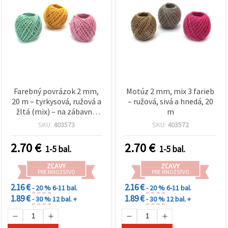
Farebný povrázok 2 mm,
Motúz 2 mm, mix 3 farieb
20 m – tyrkysová, ružová a
– ružová, sivá a hnedá, 20
žltá (mix) – na zábavné
m
DIY nápady
SKU:
403573
SKU:
403572
2.70
€
2.70
€
1-5 bal.
1-5 bal.
ZĽAVY
ZĽAVY
PRE MNOŽSTVO
PRE MNOŽSTVO
2.16 €
2.16 €
- 20 %
6-11 bal.
- 20 %
6-11 bal.
1.89 €
1.89 €
- 30 %
12 bal. +
- 30 %
12 bal. +