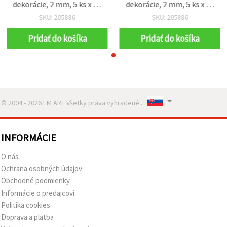
dekorácie, 2 mm, 5 ks x 10
dekorácie, 2 mm, 5 ks x 10
m
m
SKU: 205886
SKU: 205886
Pridať do košíka
Pridať do košíka
© 2004 - 2026 EM ART Všetky práva vyhradené..
INFORMÁCIE
O nás
Ochrana osobných údajov
Obchodné podmienky
Informácie o predajcovi
Politika cookies
Doprava a platba