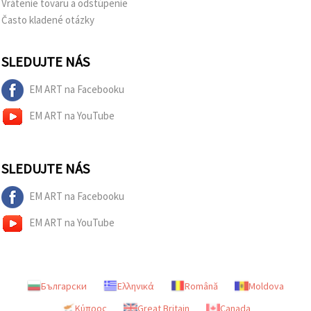
Vrátenie tovaru a odstúpenie
Často kladené otázky
SLEDUJTE NÁS
EM ART na Facebooku
EM ART na YouTube
SLEDUJTE NÁS
EM ART na Facebooku
EM ART na YouTube
Български
Ελληνικά
Română
Moldova
Κύπρος
Great Britain
Canada