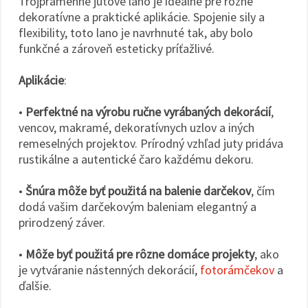
Trojpramenné jutové lano je ideálne pre rôzne
dekoratívne a praktické aplikácie. Spojenie sily a
flexibility, toto lano je navrhnuté tak, aby bolo
funkčné a zároveň esteticky príťažlivé.
Aplikácie
:
•
Perfektné na výrobu ručne vyrábaných dekorácií
,
vencov, makramé, dekoratívnych uzlov a iných
remeselných projektov. Prírodný vzhľad juty pridáva
rustikálne a autentické čaro každému dekoru.
•
Šnúra môže byť použitá na balenie darčekov
, čím
dodá vašim darčekovým baleniam elegantný a
prirodzený záver.
•
Môže byť použitá pre rôzne domáce projekty
, ako
je vytváranie nástenných dekorácií,
fotorámčekov
a
ďalšie.