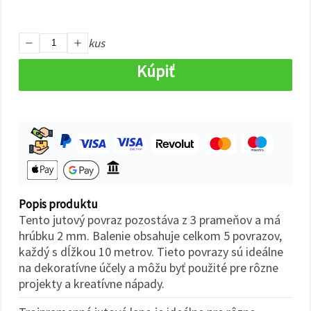
cookie a
kliknutím
na tlačidlo
"Uložiť"
kus
Kúpiť
Prijať
všetko
Nastavenia
Popis produktu
Tento jutový povraz pozostáva z 3 prameňov a má
hrúbku 2 mm. Balenie obsahuje celkom 5 povrazov,
každý s dĺžkou 10 metrov. Tieto povrazy sú ideálne
na dekoratívne účely a môžu byť použité pre rôzne
projekty a kreatívne nápady.