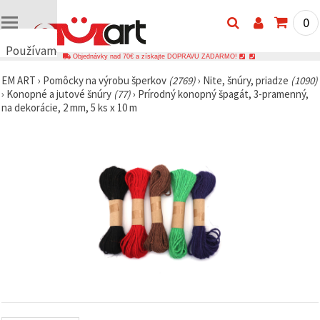
0
Používame
Objednávky nad 70€ a získajte DOPRAVU ZADARMO!
cookies
EM ART
›
Pomôcky na výrobu šperkov
(2769)
›
Nite, šnúry, priadze
(1090)
🍪
›
Konopné a jutové šnúry
(77)
›
Prírodný konopný špagát, 3-pramenný,
Používame
na dekorácie, 2 mm, 5 ks x 10 m
cookies a
podobné
technológie,
aby sme
zabezpečili
správne
fungovanie
webovej
stránky,
zlepšili váš
používateľský
zážitok a s
vaším
súhlasom
analyzovali
návštevnosť
a
zobrazovali
relevantnejší