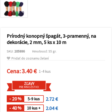
obsah a
reklamu, aj
s pomocou
našich
partnerov
pre
analytiku a
marketing.
Prírodný konopný špagát, 3-pramenný, na
Môžete
súhlasiť s
dekorácie, 2 mm, 5 ks x 10 m
používaním
všetkých
SKU:
205886
Hmotnosť: 55 gr.
súborov
cookie
Pridať do zoznamu želaní
kliknutím
na "Prijať
všetky!"
Cena:
3.40 €
1-4 kus
Alebo
môžete
uviesť svoje
ZĽAVY
preferencie
PRE MNOŽSTVO
v
Nastaveniach
výberom
- 20
2.72 €
%
5-9 kus
daného
typu
- 40
2.04 €
%
10 kus +
súborov