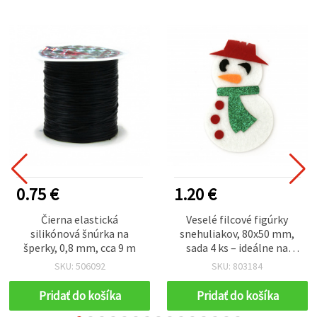
0.75 €
1.20 €
Čierna elastická
Veselé filcové figúrky
silikónová šnúrka na
snehuliakov, 80x50 mm,
šperky, 0,8 mm, cca 9 m
sada 4 ks – ideálne na
vianočné dekorácie,
SKU: 506092
SKU: 803184
detské tvorenie a
kreatívne DIY nápady
Pridať do košíka
Pridať do košíka