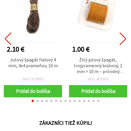
2.10 €
1.00 €
Jutový špagát fialový 4
Žltý jutový špagát,
mm, 4x4 prameňov, 10 m
trojpramenný krútený, 2
mm × 10 m – prírodný
vzhľad pre kreatívne
SKU: 819893
SKU: 403563
projekty
Pridať do košíka
Pridať do košíka
ZÁKAZNÍCI TIEŽ KÚPILI