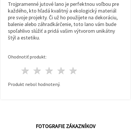
Trojpramenné jutové lano je perfektnou voľbou pre
každého, kto hľadá kvalitný a ekologický materiál
pre svoje projekty. Či už ho použijete na dekoráciu,
balenie alebo záhradkárčenie, toto lano vám bude
spoľahlivo slúžiť a pridá vašim výtvorom unikátny
štýl a estetiku.
Ohodnotiť produkt:
1 hviezda
2 hviezdy
3 hviezdy
4 hviezdy
5 hviezdy
Produkt nebol hodnotený.
FOTOGRAFIE ZÁKAZNÍKOV