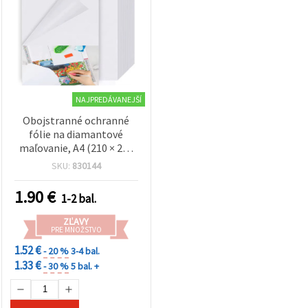
NAJPREDÁVANEJŠÍ
Obojstranné ochranné
fólie na diamantové
maľovanie, A4 (210 × 297
mm) – 10 ks
SKU:
830144
1.90
€
1-2 bal.
ZĽAVY
PRE MNOŽSTVO
1.52 €
- 20 %
3-4 bal.
1.33 €
- 30 %
5 bal. +