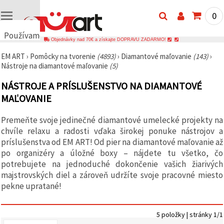
0
Používame
Objednávky nad 70€ a získajte DOPRAVU ZADARMO!
cookies
EM ART
›
Pomôcky na tvorenie
(4893)
›
Diamantové maľovanie
(143)
›
🍪
Nástroje na diamantové maľovanie
(5)
Používame
cookies a
NÁSTROJE A PRÍSLUŠENSTVO NA DIAMANTOVÉ
podobné
technológie,
MAĽOVANIE
aby sme
zabezpečili
správne
Premeňte svoje jedinečné diamantové umelecké projekty na
fungovanie
chvíle relaxu a radosti vďaka širokej ponuke nástrojov a
webovej
stránky,
príslušenstva od EM ART! Od pier na diamantové maľovanie až
zlepšili váš
po organizéry a úložné boxy – nájdete tu všetko, čo
používateľský
potrebujete na jednoduché dokončenie vašich žiarivých
zážitok a s
vaším
majstrovských diel a zároveň udržíte svoje pracovné miesto
súhlasom
pekne upratané!
analyzovali
návštevnosť
a
zobrazovali
5 položky | stránky 1/1
relevantnejší