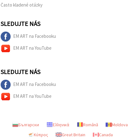
Často kladené otázky
SLEDUJTE NÁS
EM ART na Facebooku
EM ART na YouTube
SLEDUJTE NÁS
EM ART na Facebooku
EM ART na YouTube
Български
Ελληνικά
Română
Moldova
Κύπρος
Great Britain
Canada