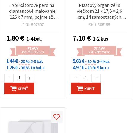
Aplikátorové pero na
Plastový organizér s
diamantové maľovanie,
viečkom 21 × 17,5 × 2,6
126 x 7 mm, pojme až 3
cm, 14 samostatných
kamienky, sada 2 ks
krabičiek 10 × 2,1 × 2,3 cm,
SKU:
507607
SKU:
306155
každá so 4 priehradkami,
na korálky a bižutériu
1.80
€
7.10
€
1-4 bal.
1-2 kus
ZĽAVY
ZĽAVY
PRE MNOŽSTVO
PRE MNOŽSTVO
1.44 €
5.68 €
- 20 %
5-9 bal.
- 20 %
3-4 kus
1.26 €
4.97 €
- 30 %
10 bal. +
- 30 %
5 kus +
KÚPIŤ
KÚPIŤ