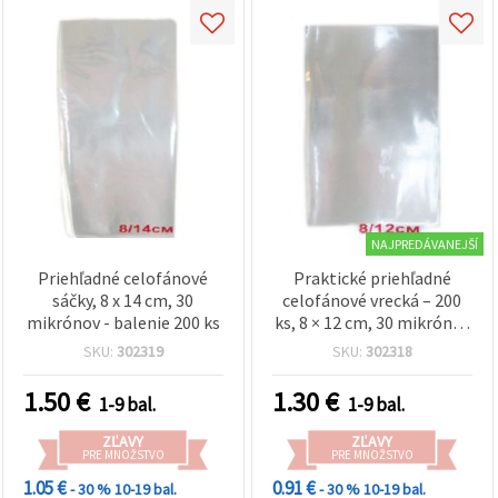
NAJPREDÁVANEJŠÍ
Priehľadné celofánové
Praktické priehľadné
sáčky, 8 x 14 cm, 30
celofánové vrecká – 200
mikrónov - balenie 200 ks
ks, 8 × 12 cm, 30 mikrónov
– ideálne na darčekové
SKU:
302319
SKU:
302318
balenie, DIY tvorenie a
kreatívne balenie
1.50
€
1.30
€
1-9 bal.
1-9 bal.
ZĽAVY
ZĽAVY
PRE MNOŽSTVO
PRE MNOŽSTVO
1.05 €
0.91 €
- 30 %
10-19 bal.
- 30 %
10-19 bal.