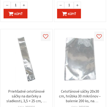
KÚPIŤ
KÚPIŤ
Priehľadné celofánové
Celofánové sáčky 20x30
sáčky na darčeky a
cm, hrúbka 30 mikrónov –
sladkosti, 3,5 × 25 cm, 30
balenie 200 ks, na
mikrónov, balenie 200 ks
kreatívne tvorenie a ručné
SKU:
302321
SKU:
302329