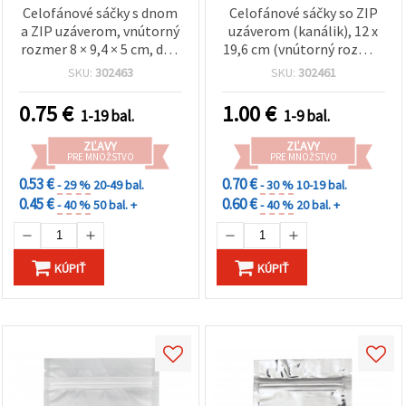
Celofánové sáčky s dnom
Celofánové sáčky so ZIP
a ZIP uzáverom, vnútorný
uzáverom (kanálik), 12 x
rozmer 8 × 9,4 × 5 cm, dno
19,6 cm (vnútorný rozmer
5 cm, balenie 10 ks
10,4 x 16 cm), balenie 10
SKU:
302463
SKU:
302461
ks
0.75
€
1.00
€
1-19 bal.
1-9 bal.
ZĽAVY
ZĽAVY
PRE MNOŽSTVO
PRE MNOŽSTVO
0.53 €
0.70 €
- 29 %
20-49 bal.
- 30 %
10-19 bal.
0.45 €
0.60 €
- 40 %
50 bal. +
- 40 %
20 bal. +
KÚPIŤ
KÚPIŤ