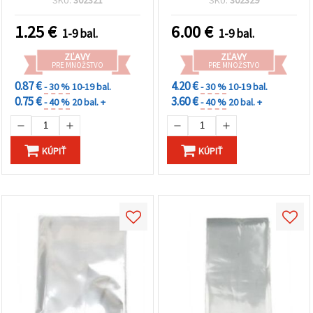
práce
1.25
€
6.00
€
1-9 bal.
1-9 bal.
ZĽAVY
ZĽAVY
PRE MNOŽSTVO
PRE MNOŽSTVO
0.87 €
4.20 €
- 30 %
10-19 bal.
- 30 %
10-19 bal.
0.75 €
3.60 €
- 40 %
20 bal. +
- 40 %
20 bal. +
KÚPIŤ
KÚPIŤ