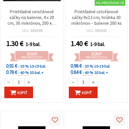
NAJPREDÁVANEJŠÍ
Priehľadné celofánové
Priehľadné celofánové
sáčky na balenie, 4 x 20
sáčky 9x13 cm, hrúbka 30
cm, 30 mikrónov, 200 ks -
mikrónov – balenie 200 ks
na šperky, sladkosti,
SKU:
302336
SKU:
302331
darčeky a hobby projekty
1.30
€
1.40
€
1-9 bal.
1-9 bal.
ZĽAVY
ZĽAVY
PRE MNOŽSTVO
PRE MNOŽSTVO
0.91 €
0.98 €
- 30 %
10-19 bal.
- 30 %
10-19 bal.
0.78 €
0.84 €
- 40 %
20 bal. +
- 40 %
20 bal. +
KÚPIŤ
KÚPIŤ