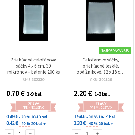
NAJPREDÁVANEJŠÍ
Priehľadné celofánové
Celofánové sáčky,
sáčky 4 x 6 cm, 30
priehľadné lesklé,
mikrónov – balenie 200 ks
obdĺžnikové, 12 x 18 cm,
30 mikrónov, 200 ks –
SKU:
302330
SKU:
302126
ochranné obalové vrecká
na karty, fotografie,
0.70
€
2.20
€
1-9 bal.
1-9 bal.
dokumenty a darčeky
ZĽAVY
ZĽAVY
PRE MNOŽSTVO
PRE MNOŽSTVO
0.49 €
1.54 €
- 30 %
10-19 bal.
- 30 %
10-19 bal.
0.42 €
1.32 €
- 40 %
20 bal. +
- 40 %
20 bal. +