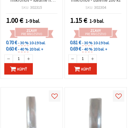
darčekové balenie,
SKU:
302315
SKU:
302304
remeselné tvorenie a
kreatívne balenie
1.00
€
1.15
€
1-9 bal.
1-9 bal.
ZĽAVY
ZĽAVY
PRE MNOŽSTVO
PRE MNOŽSTVO
0.70 €
0.81 €
- 30 %
10-19 bal.
- 30 %
10-19 bal.
0.60 €
0.69 €
- 40 %
20 bal. +
- 40 %
20 bal. +
KÚPIŤ
KÚPIŤ