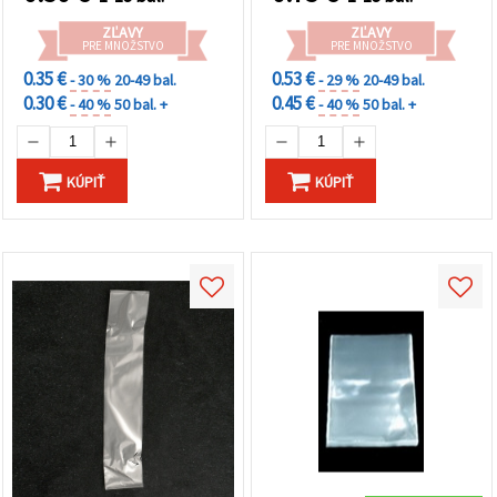
ZĽAVY
ZĽAVY
PRE MNOŽSTVO
PRE MNOŽSTVO
0.35 €
0.53 €
- 30 %
20-49 bal.
- 29 %
20-49 bal.
0.30 €
0.45 €
- 40 %
50 bal. +
- 40 %
50 bal. +
KÚPIŤ
KÚPIŤ