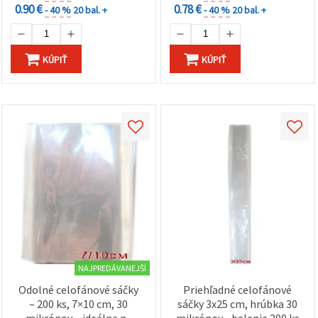
0.90 €
0.78 €
- 40 %
20 bal. +
- 40 %
20 bal. +
KÚPIŤ
KÚPIŤ
NAJPREDÁVANEJŠÍ
Odolné celofánové sáčky
Priehľadné celofánové
– 200 ks, 7×10 cm, 30
sáčky 3x25 cm, hrúbka 30
mikrónov – ideálne na
mikrónov - balenie 200 ks