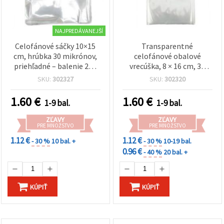
NAJPREDÁVANEJŠÍ
Celofánové sáčky 10×15
Transparentné
cm, hrúbka 30 mikrónov,
celofánové obalové
priehľadné – balenie 200
vrecúška, 8 × 16 cm, 30
ks
mikrónov, balenie 200 ks –
SKU:
302327
SKU:
302320
na skladovanie, kreatívne
tvorenie, šperky a darčeky
1.60
€
1.60
€
1-9 bal.
1-9 bal.
ZĽAVY
ZĽAVY
PRE MNOŽSTVO
PRE MNOŽSTVO
1.12 €
1.12 €
- 30 %
10 bal. +
- 30 %
10-19 bal.
0.96 €
- 40 %
20 bal. +
KÚPIŤ
KÚPIŤ