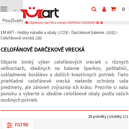
0
Používame
Objednávky nad 70€ a získajte DOPRAVU ZADARMO!
cookies
EM ART
›
Hobby náradie a obaly
(1725)
›
Darčekové balenie
(1031)
›
🍪
Celofánové vrecká
(28)
Používame
cookies a
CELOFÁNOVÉ DARČEKOVÉ VRECKÁ
podobné
technológie,
aby sme
Objavte široký výber celofánových vreciek v rôznych
zabezpečili
správne
veľkostiach, ideálnych na balenie šperkov, pohľadníc,
fungovanie
uskladnenie korálikov a ďalších kreatívnych potrieb. Tieto
webovej
priehľadné celofánové vrecká nielenže ochránia vaše
stránky,
zlepšili váš
predmety, ale zároveň zvýraznia ich krásu. Prezrite si našu
používateľský
ponuku a vyberte si ideálne celofánové obaly podľa vašich
zážitok a s
osobných potrieb.
vaším
súhlasom
analyzovali
návštevnosť
28 položky | stránky 1/1
a
zobrazovali
FILTRE
relevantnejší