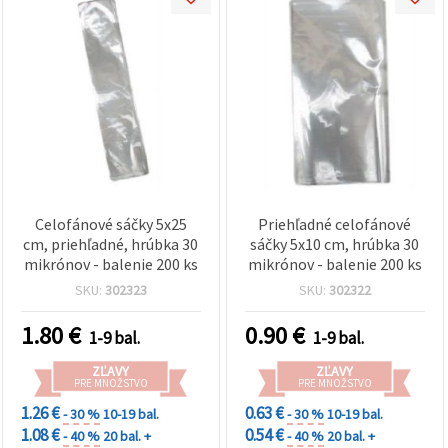
Celofánové sáčky 5x25
Priehľadné celofánové
cm, priehľadné, hrúbka 30
sáčky 5x10 cm, hrúbka 30
mikrónov - balenie 200 ks
mikrónov - balenie 200 ks
SKU:
302323
SKU:
302322
1.80
€
0.90
€
1-9 bal.
1-9 bal.
ZĽAVY
ZĽAVY
PRE MNOŽSTVO
PRE MNOŽSTVO
1.26 €
0.63 €
- 30 %
10-19 bal.
- 30 %
10-19 bal.
1.08 €
0.54 €
- 40 %
20 bal. +
- 40 %
20 bal. +