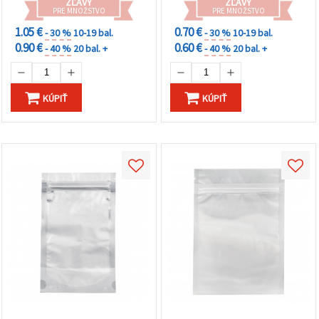
cookie a
ZĽAVY
ZĽAVY
PRE MNOŽSTVO
PRE MNOŽSTVO
kliknutím
na tlačidlo
1.05 €
0.70 €
- 30 %
10-19 bal.
- 30 %
10-19 bal.
"Uložiť"
0.90 €
0.60 €
- 40 %
20 bal. +
- 40 %
20 bal. +
Prijať
všetko
KÚPIŤ
KÚPIŤ
Nastavenia