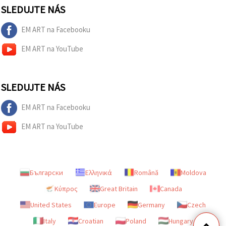
SLEDUJTE NÁS
EM ART na Facebooku
EM ART na YouTube
SLEDUJTE NÁS
EM ART na Facebooku
EM ART na YouTube
Български
Ελληνικά
Română
Moldova
Κύπρος
Great Britain
Canada
United States
Europe
Germany
Czech
Italy
Croatian
Poland
Hungary