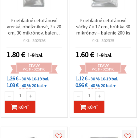
Priehľadné celofánové
Priehľadné celofánové
vrecká, obdĺžnikové, 7 x 20
sáčky 7 × 17 cm, hrúbka 30
cm, 30 mikrónov, balenie
mikrónov – balenie 200 ks
200 ks – na balenie
SKU:
302326
SKU:
302325
darčekov, sladkostí,
cukroviniek, šperkov a
1.80
€
1.60
€
1-9 bal.
1-9 bal.
výrobkov ručnej tvorby
ZĽAVY
ZĽAVY
PRE MNOŽSTVO
PRE MNOŽSTVO
1.26 €
1.12 €
- 30 %
10-19 bal.
- 30 %
10-19 bal.
1.08 €
0.96 €
- 40 %
20 bal. +
- 40 %
20 bal. +
KÚPIŤ
KÚPIŤ