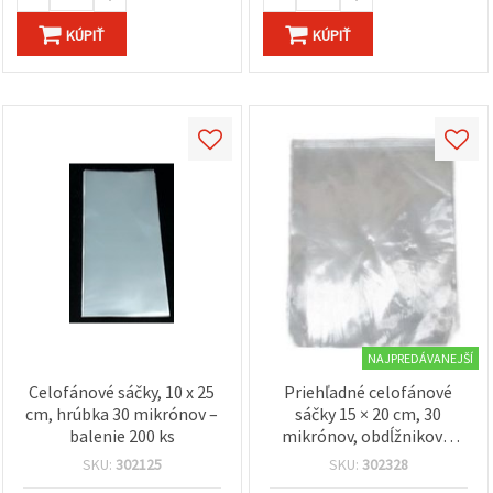
KÚPIŤ
KÚPIŤ
NAJPREDÁVANEJŠÍ
Celofánové sáčky, 10 x 25
Priehľadné celofánové
cm, hrúbka 30 mikrónov –
sáčky 15 × 20 cm, 30
balenie 200 ks
mikrónov, obdĺžnikové,
200 ks – baliace sáčky na
SKU:
302125
SKU:
302328
skladovanie, darčeky,