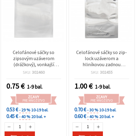
Celofánové sáčky so
Celofánové sáčky so zip-
zipsovým uzáverom
lock uzáverom a
(drážkový), vonkajší
hliníkovou zadnou
rozmer 10x15 cm,
stranou, vonkajší rozmer
SKU:
302460
SKU:
302455
vnútorný 8,8x11,3 cm –
10 x 17,5 cm, vnútorný
balenie 10 ks
rozmer 9 x 14 cm, balenie
0.75
€
1.00
€
1-9 bal.
1-9 bal.
10 ks
ZĽAVY
ZĽAVY
PRE MNOŽSTVO
PRE MNOŽSTVO
0.53 €
0.70 €
- 29 %
10-19 bal.
- 30 %
10-19 bal.
0.45 €
0.60 €
- 40 %
20 bal. +
- 40 %
20 bal. +