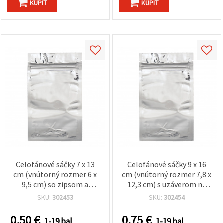
KÚPIŤ
KÚPIŤ
Celofánové sáčky 7 x 13
Celofánové sáčky 9 x 16
cm (vnútorný rozmer 6 x
cm (vnútorný rozmer 7,8 x
9,5 cm) so zipsom a
12,3 cm) s uzáverom na
hliníkovou zadnou
zips a hliníkovou zadnou
SKU:
302453
SKU:
302454
stranou – balenie 10 ks
stranou - balenie 10 ks
0.50
€
0.75
€
1-19 bal.
1-19 bal.