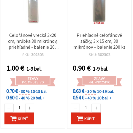
Celofánové vrecká 3x20
Priehľadné celofánové
cm, hrúbka 30 mikrónov,
sáčky, 3 x 15 cm, 30
priehľadné - balenie 200
mikrónov – balenie 200 ks
ks
SKU:
302303
SKU:
302302
1.00
€
0.90
€
1-9 bal.
1-9 bal.
ZĽAVY
ZĽAVY
PRE MNOŽSTVO
PRE MNOŽSTVO
0.70 €
0.63 €
- 30 %
10-19 bal.
- 30 %
10-19 bal.
0.60 €
0.54 €
- 40 %
20 bal. +
- 40 %
20 bal. +
KÚPIŤ
KÚPIŤ