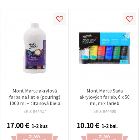
cookie a
kliknutím
na tlačidlo
"Uložiť"
Prijať
všetko
Nastavenia
Mont Marte akrylová
Mont Marte Sada
farba na liatie (pouring)
akrylových farieb, 6 x 50
1000 ml – titanová biela
ml, mix farieb
SKU:
844427
SKU:
844490
17.00
€
10.10
€
1-2 kus
1-2 bal.
ZĽAVY
ZĽAVY