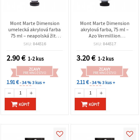
Mont Marte Dimension
Mont Marte Dimension
umelecká akrylová farba
akrylová farba, 75 ml –
75 ml – neapolská žltá
Azo Vermillion
svetlá
(cinóbrová)
SKU:
844516
SKU:
844517
2.90
€
3.20
€
1-2 kus
1-2 kus
ZĽAVY
ZĽAVY
PRE MNOŽSTVO
PRE MNOŽSTVO
1.91 €
2.11 €
- 34 %
3 kus +
- 34 %
3 kus +
KÚPIŤ
KÚPIŤ