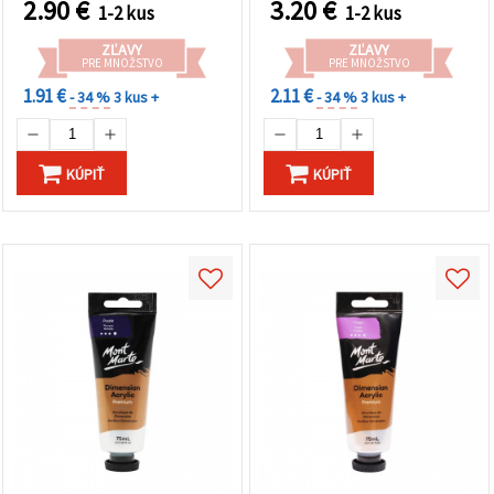
2.90
€
3.20
€
1-2 kus
1-2 kus
ZĽAVY
ZĽAVY
PRE MNOŽSTVO
PRE MNOŽSTVO
1.91 €
2.11 €
- 34 %
3 kus +
- 34 %
3 kus +
KÚPIŤ
KÚPIŤ