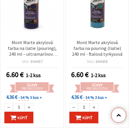
Mont Marte akrylová
Mont Marte akrylová
farba na liatie (pouring),
farba na pouring (liatie)
240 ml – ultramarínová
240 ml - ftalová tyrkysová
modrá
SKU:
844457
SKU:
844458
6.60
€
6.60
€
1-2 kus
1-2 kus
ZĽAVY
ZĽAVY
PRE MNOŽSTVO
PRE MNOŽSTVO
4.36 €
4.36 €
- 34 %
3 kus +
- 34 %
3 kus +
KÚPIŤ
KÚPIŤ