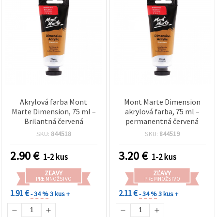
Akrylová farba Mont
Mont Marte Dimension
Marte Dimension, 75 ml –
akrylová farba, 75 ml –
Brilantná červená
permanentná červená
SKU:
844518
SKU:
844519
2.90
€
3.20
€
1-2 kus
1-2 kus
ZĽAVY
ZĽAVY
PRE MNOŽSTVO
PRE MNOŽSTVO
1.91 €
2.11 €
- 34 %
3 kus +
- 34 %
3 kus +