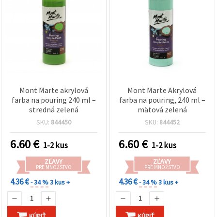
Mont Marte akrylová
Mont Marte Akrylová
farba na pouring 240 ml –
farba na pouring, 240 ml –
stredná zelená
mätová zelená
SKU:
844450
SKU:
844452
6.60
€
6.60
€
1-2 kus
1-2 kus
ZĽAVY
ZĽAVY
PRE MNOŽSTVO
PRE MNOŽSTVO
4.36 €
4.36 €
- 34 %
3 kus +
- 34 %
3 kus +
KÚPIŤ
KÚPIŤ