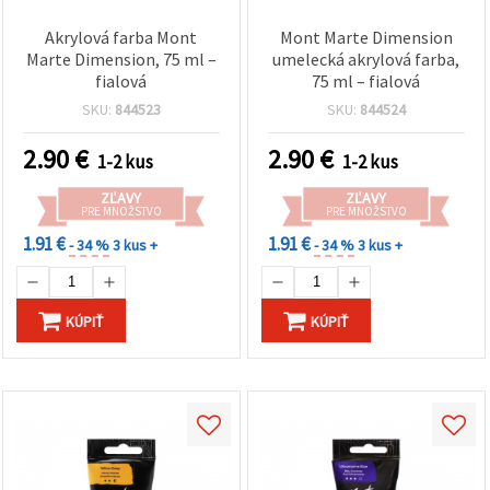
Akrylová farba Mont
Mont Marte Dimension
Marte Dimension, 75 ml –
umelecká akrylová farba,
fialová
75 ml – fialová
SKU:
844523
SKU:
844524
2.90
€
2.90
€
1-2 kus
1-2 kus
ZĽAVY
ZĽAVY
PRE MNOŽSTVO
PRE MNOŽSTVO
1.91 €
1.91 €
- 34 %
3 kus +
- 34 %
3 kus +
KÚPIŤ
KÚPIŤ