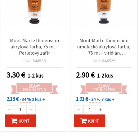
Mont Marte Dimension
Mont Marte Dimension
akrylová farba, 75 ml –
umelecká akrylová farba,
Perleťový zafír
75 ml – viridián
modrozelená
SKU:
844536
SKU:
844529
3.30
€
2.90
€
1-2 kus
1-2 kus
ZĽAVY
ZĽAVY
PRE MNOŽSTVO
PRE MNOŽSTVO
2.18 €
1.91 €
- 34 %
3 kus +
- 34 %
3 kus +
KÚPIŤ
KÚPIŤ