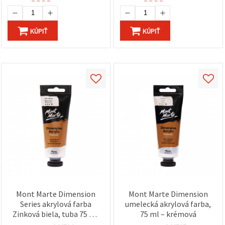
KÚPIŤ
KÚPIŤ
Mont Marte Dimension
Mont Marte Dimension
Series akrylová farba
umelecká akrylová farba,
Zinková biela, tuba 75 ml
75 ml – krémová
– prémiová hustá