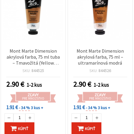
Mont Marte Dimension
Mont Marte Dimension
akrylová farba, 75 ml tuba
akrylová farba, 75 ml –
– Tmavožltá (Yellow
ultramarínová modrá
Deep) | Akrylová farba
SKU:
844525
SKU:
844526
umeleckej kvality na
plátno, maľovanie a
2.90
€
2.90
€
1-2 kus
1-2 kus
kreatívne hobby/DIY
projekty
ZĽAVY
ZĽAVY
PRE MNOŽSTVO
PRE MNOŽSTVO
1.91 €
1.91 €
- 34 %
3 kus +
- 34 %
3 kus +
KÚPIŤ
KÚPIŤ