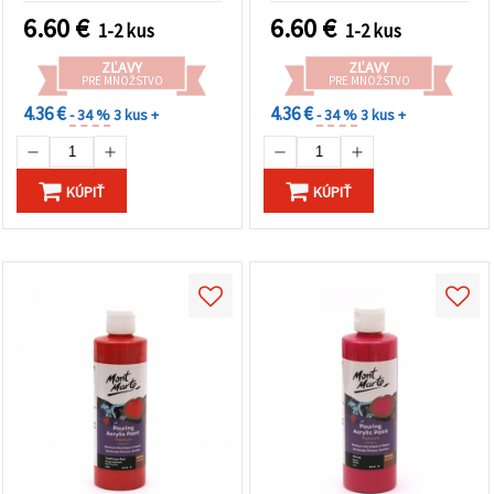
6.60
€
6.60
€
1-2 kus
1-2 kus
ZĽAVY
ZĽAVY
PRE MNOŽSTVO
PRE MNOŽSTVO
4.36 €
4.36 €
- 34 %
3 kus +
- 34 %
3 kus +
KÚPIŤ
KÚPIŤ