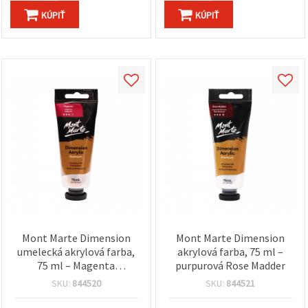
KÚPIŤ
KÚPIŤ
Mont Marte Dimension
Mont Marte Dimension
umelecká akrylová farba,
akrylová farba, 75 ml –
75 ml – Magenta
purpurová Rose Madder
fialovočervená
SKU:
844520
SKU:
844521