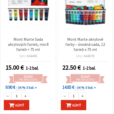
obsah a
reklamu, aj
s pomocou
našich
partnerov
pre
analytiku a
marketing.
Môžete
Mont Marte Sada
Mont Marte akrylové
súhlasiť s
akrylových farieb, mix 8
farby – úvodná sada, 12
používaním
farieb × 75 ml
farieb x 75 ml
všetkých
súborov
SKU:
844491
SKU:
844578
cookie
kliknutím
na "Prijať
15.00
€
22.50
€
1-2 bal.
1-2 bal.
všetky!"
Alebo
ZĽAVY
ZĽAVY
môžete
PRE MNOŽSTVO
PRE MNOŽSTVO
uviesť svoje
preferencie
9.90 €
14.85 €
- 34 %
3 bal. +
- 34 %
3 bal. +
v
Nastaveniach
výberom
daného
KÚPIŤ
KÚPIŤ
typu
súborov