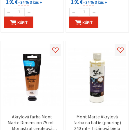
1.91 €
1.91 €
- 34 %
3 kus +
- 34 %
3 kus +
KÚPIŤ
KÚPIŤ
Akrylová farba Mont
Mont Marte Akrylová
Marte Dimension 75 ml –
farba na liatie (pouring)
Monastral ceruleová
240 ml – Titánová biela