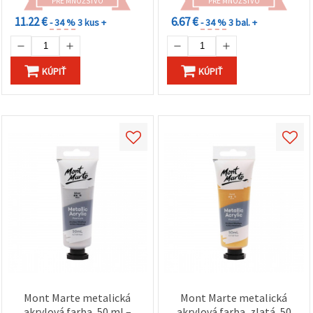
PRE MNOŽSTVO
PRE MNOŽSTVO
11.22 €
6.67 €
- 34 %
3 kus +
- 34 %
3 bal. +
KÚPIŤ
KÚPIŤ
Mont Marte metalická
Mont Marte metalická
akrylová farba, 50 ml –
akrylová farba, zlatá, 50