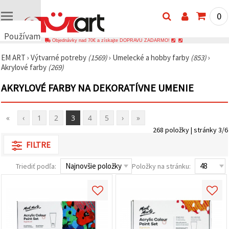
0
Používame
Objednávky nad 70€ a získajte DOPRAVU ZADARMO!
cookies
EM ART
›
Výtvarné potreby
(1569)
›
Umelecké a hobby farby
(853)
›
🍪
Akrylové farby
(269)
Používame
cookies a
AKRYLOVÉ FARBY NA DEKORATÍVNE UMENIE
podobné
technológie,
aby sme
zabezpečili
«
‹
1
2
3
4
5
›
»
správne
fungovanie
268 položky | stránky 3/6
webovej
stránky,
FILTRE
zlepšili váš
používateľský
Triediť podľa:
Položky na stránku:
zážitok a s
vaším
súhlasom
analyzovali
návštevnosť
a
zobrazovali
relevantnejší