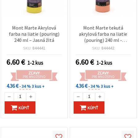
Mont Marte Akrylová
Mont Marte tekutá
farba na liatie (pouring)
akrylová farba na liatie
240 ml – Jasná žltá
(pouring) 240 ml -
korálová
SKU:
844441
SKU:
844442
6.60
€
6.60
€
1-2 kus
1-2 kus
ZĽAVY
ZĽAVY
PRE MNOŽSTVO
PRE MNOŽSTVO
4.36 €
4.36 €
- 34 %
3 kus +
- 34 %
3 kus +
KÚPIŤ
KÚPIŤ