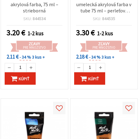
akrylová farba, 75 ml –
umelecká akrylová farba v
strieborná
tube 75 ml – perleťová
biela (perleťový efekt, na
SKU:
844534
SKU:
844535
báze vody) na plátno,
drevo, papier a DIY
3.20
€
3.30
€
1-2 kus
1-2 kus
projekty
ZĽAVY
ZĽAVY
PRE MNOŽSTVO
PRE MNOŽSTVO
2.11 €
2.18 €
- 34 %
3 kus +
- 34 %
3 kus +
KÚPIŤ
KÚPIŤ