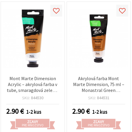
Mont Marte Dimension
Akrylová farba Mont
Acrylic – akrylová farba v
Marte Dimension, 75 ml –
tube, smaragdová zelená,
Monastral Green
75 ml (2,5 fl oz) |
(svetlozelená)
SKU:
844530
SKU:
844531
prémiová umelecká,
vysokopigmentovaná
2.90
€
2.90
€
1-2 kus
1-2 kus
farba na plátno, drevo,
papier a kreatívne
ZĽAVY
ZĽAVY
projekty
PRE MNOŽSTVO
PRE MNOŽSTVO