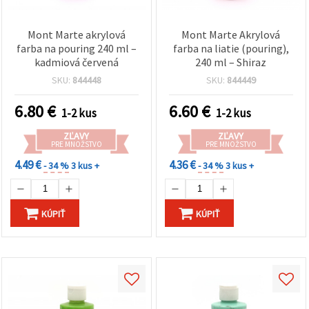
Mont Marte akrylová
Mont Marte Akrylová
farba na pouring 240 ml –
farba na liatie (pouring),
kadmiová červená
240 ml – Shiraz
SKU:
844448
SKU:
844449
6.80
€
6.60
€
1-2 kus
1-2 kus
ZĽAVY
ZĽAVY
PRE MNOŽSTVO
PRE MNOŽSTVO
4.49 €
4.36 €
- 34 %
3 kus +
- 34 %
3 kus +
KÚPIŤ
KÚPIŤ