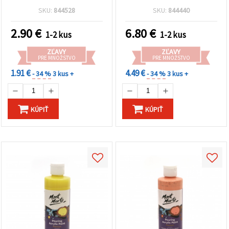
nebeská modrá
SKU:
844528
SKU:
844440
2.90
€
6.80
€
1-2 kus
1-2 kus
ZĽAVY
ZĽAVY
PRE MNOŽSTVO
PRE MNOŽSTVO
1.91 €
4.49 €
- 34 %
3 kus +
- 34 %
3 kus +
KÚPIŤ
KÚPIŤ