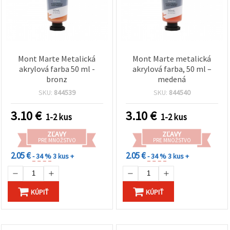
Mont Marte Metalická
Mont Marte metalická
akrylová farba 50 ml -
akrylová farba, 50 ml –
bronz
medená
SKU:
844539
SKU:
844540
3.10
€
3.10
€
1-2 kus
1-2 kus
ZĽAVY
ZĽAVY
PRE MNOŽSTVO
PRE MNOŽSTVO
2.05 €
2.05 €
- 34 %
3 kus +
- 34 %
3 kus +
KÚPIŤ
KÚPIŤ