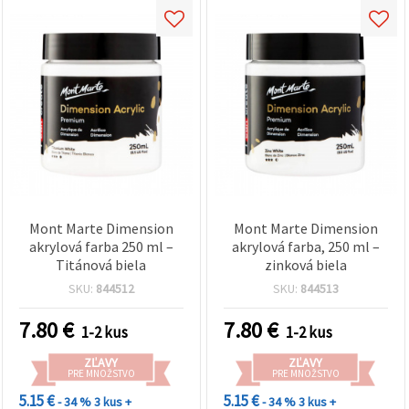
Mont Marte Dimension
Mont Marte Dimension
akrylová farba 250 ml –
akrylová farba, 250 ml –
Titánová biela
zinková biela
SKU:
844512
SKU:
844513
7.80
€
7.80
€
1-2 kus
1-2 kus
ZĽAVY
ZĽAVY
PRE MNOŽSTVO
PRE MNOŽSTVO
5.15 €
5.15 €
- 34 %
3 kus +
- 34 %
3 kus +