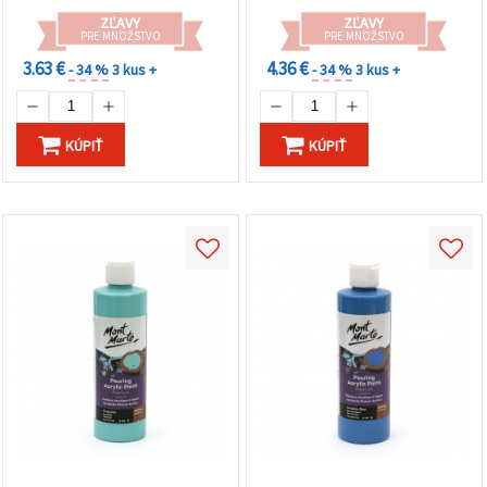
ZĽAVY
ZĽAVY
PRE MNOŽSTVO
PRE MNOŽSTVO
3.63 €
4.36 €
- 34 %
3 kus +
- 34 %
3 kus +
KÚPIŤ
KÚPIŤ