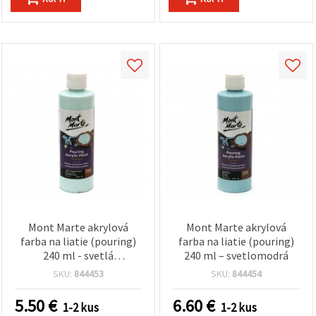
Mont Marte akrylová
Mont Marte akrylová
farba na liatie (pouring)
farba na liatie (pouring)
240 ml - svetlá
240 ml – svetlomodrá
akvamarínová
SKU:
844453
SKU:
844454
5.50
€
6.60
€
1-2 kus
1-2 kus