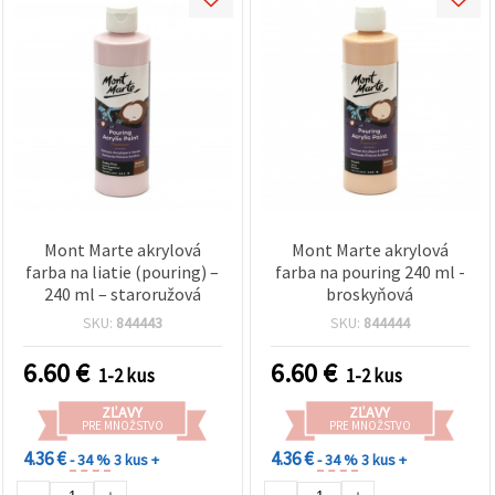
Mont Marte akrylová
Mont Marte akrylová
farba na liatie (pouring) –
farba na pouring 240 ml -
240 ml – staroružová
broskyňová
SKU:
844443
SKU:
844444
6.60
€
6.60
€
1-2 kus
1-2 kus
ZĽAVY
ZĽAVY
PRE MNOŽSTVO
PRE MNOŽSTVO
4.36 €
4.36 €
- 34 %
3 kus +
- 34 %
3 kus +