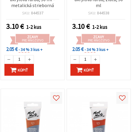
metalická strieborná
ml
SKU:
844537
SKU:
844538
3.10
€
3.10
€
1-2 kus
1-2 kus
ZĽAVY
ZĽAVY
PRE MNOŽSTVO
PRE MNOŽSTVO
2.05 €
2.05 €
- 34 %
3 kus +
- 34 %
3 kus +
KÚPIŤ
KÚPIŤ