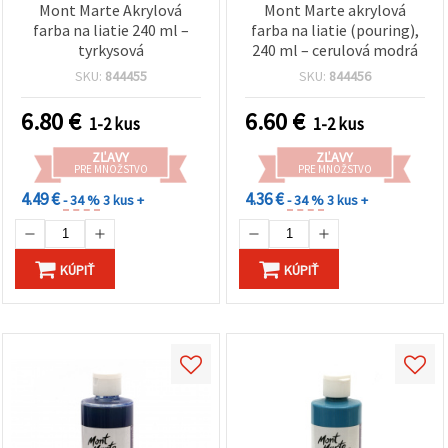
Mont Marte Akrylová
Mont Marte akrylová
farba na liatie 240 ml –
farba na liatie (pouring),
tyrkysová
240 ml – cerulová modrá
SKU:
844455
SKU:
844456
6.80
€
6.60
€
1-2 kus
1-2 kus
ZĽAVY
ZĽAVY
PRE MNOŽSTVO
PRE MNOŽSTVO
4.49 €
4.36 €
- 34 %
3 kus +
- 34 %
3 kus +
KÚPIŤ
KÚPIŤ