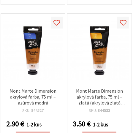
Mont Marte Dimension
Mont Marte Dimension
akrylová farba, 75 ml –
akrylová farba, 75 ml –
azúrová modrá
zlatá (akrylová zlatá
farba)
SKU:
844527
SKU:
844533
2.90
€
3.50
€
1-2 kus
1-2 kus