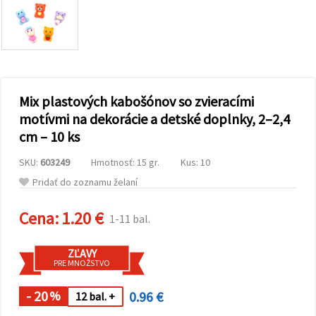
obsah a
reklamu, aj
s pomocou
našich
partnerov
pre
analytiku a
marketing.
Mix plastových kabošónov so zvieracími
Môžete
súhlasiť s
motívmi na dekorácie a detské doplnky, 2–2,4
používaním
cm – 10 ks
všetkých
súborov
cookie
SKU:
603249
Hmotnosť: 15 gr.
Kus: 10
kliknutím
na "Prijať
Pridať do zoznamu želaní
všetky!"
Alebo
Cena:
1.20 €
môžete
1-11 bal.
uviesť svoje
preferencie
v
ZĽAVY
Nastaveniach
PRE MNOŽSTVO
výberom
daného
- 20
0.96 €
typu
%
12 bal. +
súborov