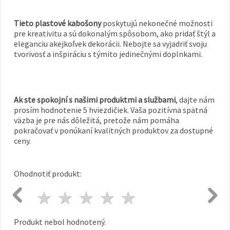
Tieto plastové kabošony
poskytujú nekonečné možnosti
pre kreativitu a sú dokonalým spôsobom, ako pridať štýl a
eleganciu akejkoľvek dekorácii. Nebojte sa vyjadriť svoju
tvorivosť a inšpiráciu s týmito jedinečnými doplnkami.
Ak ste spokojní s našimi produktmi a službami
, dajte nám
prosím hodnotenie 5 hviezdičiek. Vaša pozitívna spätná
väzba je pre nás dôležitá, pretože nám pomáha
pokračovať v ponúkaní kvalitných produktov za dostupné
ceny.
Ohodnotiť produkt:
1 hviezda
2 hviezdy
3 hviezdy
4 hviezdy
5 hviezdy
Produkt nebol hodnotený.