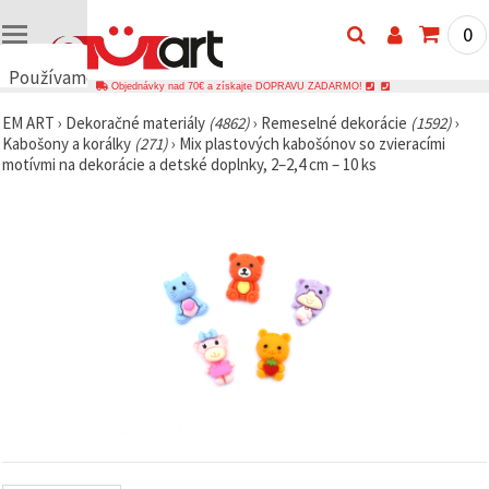
0
Používame
Objednávky nad 70€ a získajte DOPRAVU ZADARMO!
cookies
EM ART
›
Dekoračné materiály
(4862)
›
Remeselné dekorácie
(1592)
›
🍪
Kabošony a korálky
(271)
›
Mix plastových kabošónov so zvieracími
Používame
motívmi na dekorácie a detské doplnky, 2–2,4 cm – 10 ks
cookies a
podobné
technológie,
aby sme
zabezpečili
správne
fungovanie
webovej
stránky,
zlepšili váš
používateľský
zážitok a s
vaším
súhlasom
analyzovali
návštevnosť
a
zobrazovali
relevantnejší