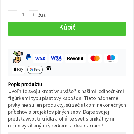
cookie a
kliknutím
na tlačidlo
bal.
"Uložiť"
Kúpiť
Prijať
všetko
Nastavenia
Popis produktu
Uvoľnite svoju kreatívnu vášeň s našimi jedinečnými
figúrkami typu plastový kabošon. Tieto nádherné
prvky nie sú len produkty; sú začiatkom nekonečných
príbehov a projektov plných snov. Dajte svojej
predstavivosti krídla a ohúrte svet s unikátnymi
ručne vyrábanými šperkami a dekoráciami!