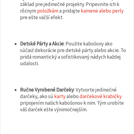
základ pre jedinečné projekty. Pripevnite ich k
rôznym
položkám
a pridajte
kamene alebo perly
pre ešte väčší efekt.
Detské Párty a Akcie
: Použite kabošony ako
súčasť dekorácie pre detské párty alebo akcie. To
pridá romantický a sofistikovaný nádych každej
udalosti.
Ručne Vyrobené Darčeky
: Vytvorte jedinečné
darčeky, ako sú
karty
alebo
darčekové krabičky
pripojením našich kabošonov k nim. Tým urobíte
váš darček ešte výnimočnejším.