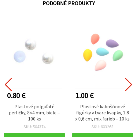
PODOBNÉ PRODUKTY
0.80 €
1.00 €
Plastové polguľaté
Plastové kabošónové
perličky, 8×4 mm, biele –
figúrky v tvare kvapky, 1,8
100 ks
x 0,6 cm, mix farieb – 10 ks
SKU: 504374
SKU: 603268