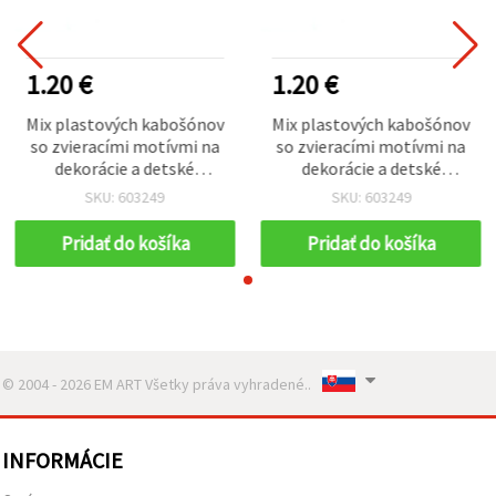
1.20 €
1.20 €
Mix plastových kabošónov
Mix plastových kabošónov
so zvieracími motívmi na
so zvieracími motívmi na
dekorácie a detské
dekorácie a detské
doplnky, 2–2,4 cm – 10 ks
doplnky, 2–2,4 cm – 10 ks
SKU: 603249
SKU: 603249
Pridať do košíka
Pridať do košíka
© 2004 - 2026 EM ART Všetky práva vyhradené..
INFORMÁCIE