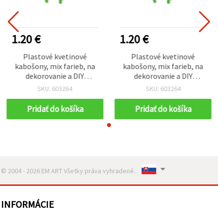
1.20 €
1.20 €
Plastové kvetinové
Plastové kvetinové
kabošony, mix farieb, na
kabošony, mix farieb, na
dekorovanie a DIY
dekorovanie a DIY
tvorenie, 2,7–3,2 cm – 10
tvorenie, 2,7–3,2 cm – 10
SKU: 603264
SKU: 603264
ks
ks
Pridať do košíka
Pridať do košíka
© 2004 - 2026 EM ART Všetky práva vyhradené..
INFORMÁCIE