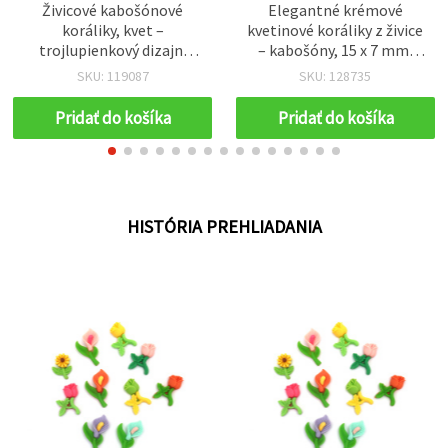
Živicové kabošónové
Elegantné krémové
koráliky, kvet –
kvetinové koráliky z živice
trojlupienkový dizajn,
– kabošóny, 15 x 7 mm,
15×5 mm, mix farieb, 10
otvor 1 mm – sada 10
SKU: 119087
SKU: 128735
ks
krásnych kusov na šperky
a kreatívne DIY projekty
Pridať do košíka
Pridať do košíka
HISTÓRIA PREHLIADANIA