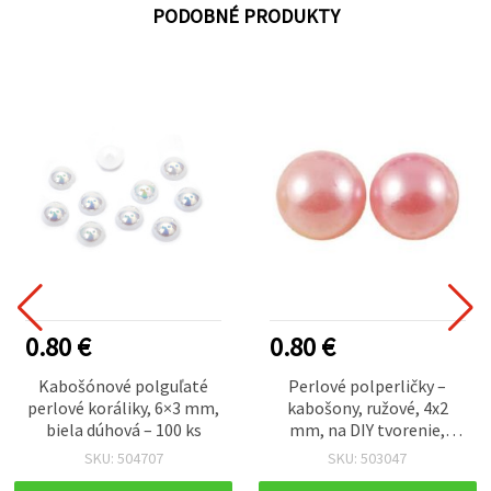
PODOBNÉ PRODUKTY
0.80 €
0.80 €
Kabošónové polguľaté
Perlové polperličky –
perlové koráliky, 6×3 mm,
kabošony, ružové, 4x2
biela dúhová – 100 ks
mm, na DIY tvorenie,
scrapbooking, dekorácie,
SKU: 504707
SKU: 503047
decoupage – 500 ks