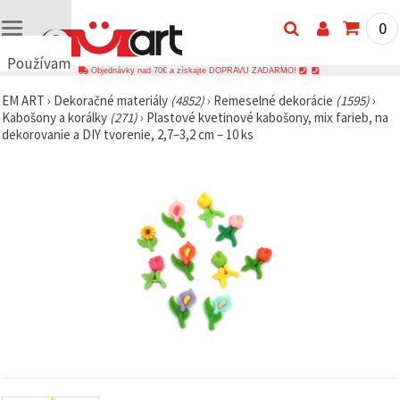
0
Používame
Objednávky nad 70€ a získajte DOPRAVU ZADARMO!
cookies
EM ART
›
Dekoračné materiály
(4852)
›
Remeselné dekorácie
(1595)
›
🍪
Kabošony a korálky
(271)
›
Plastové kvetinové kabošony, mix farieb, na
Používame
dekorovanie a DIY tvorenie, 2,7–3,2 cm – 10 ks
cookies a
podobné
technológie,
aby sme
zabezpečili
správne
fungovanie
webovej
stránky,
zlepšili váš
používateľský
zážitok a s
vaším
súhlasom
analyzovali
návštevnosť
a
zobrazovali
relevantnejší