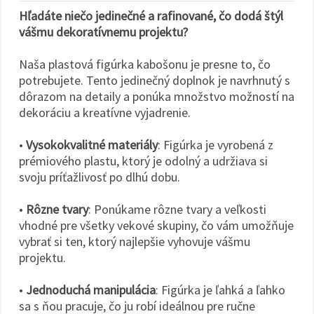
Hľadáte niečo jedinečné a rafinované, čo dodá štýl
vášmu dekoratívnemu projektu?
Naša plastová figúrka kabošonu je presne to, čo
potrebujete. Tento jedinečný doplnok je navrhnutý s
dôrazom na detaily a ponúka množstvo možností na
dekoráciu a kreatívne vyjadrenie.
•
Vysokokvalitné materiály
: Figúrka je vyrobená z
prémiového plastu, ktorý je odolný a udržiava si
svoju príťažlivosť po dlhú dobu.
•
Rôzne tvary
: Ponúkame rôzne tvary a veľkosti
vhodné pre všetky vekové skupiny, čo vám umožňuje
vybrať si ten, ktorý najlepšie vyhovuje vášmu
projektu.
•
Jednoduchá manipulácia
: Figúrka je ľahká a ľahko
sa s ňou pracuje, čo ju robí ideálnou pre ručne