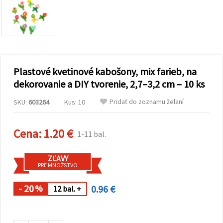
obsah a
reklamu, aj
s pomocou
našich
partnerov
pre
analytiku a
marketing.
Plastové kvetinové kabošony, mix farieb, na
Môžete
súhlasiť s
dekorovanie a DIY tvorenie, 2,7–3,2 cm – 10 ks
používaním
všetkých
Pridať do zoznamu želaní
SKU:
603264
Kus: 10
súborov
cookie
kliknutím
na "Prijať
Cena:
1.20 €
1-11 bal.
všetky!"
Alebo
môžete
ZĽAVY
uviesť svoje
PRE MNOŽSTVO
preferencie
v
Nastaveniach
- 20
0.96 €
%
12 bal. +
výberom
daného
typu
súborov