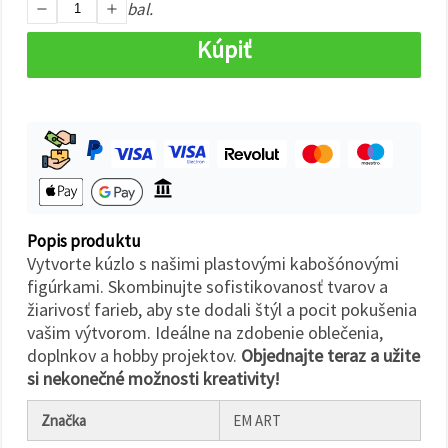
cookie a
bal.
kliknutím
na tlačidlo
Kúpiť
"Uložiť"
Prijať
všetko
Nastavenia
Popis produktu
Vytvorte kúzlo s našimi plastovými kabošónovými
figúrkami. Skombinujte sofistikovanosť tvarov a
žiarivosť farieb, aby ste dodali štýl a pocit pokušenia
vašim výtvorom. Ideálne na zdobenie oblečenia,
doplnkov a hobby projektov.
Objednajte teraz a užite
si nekonečné možnosti kreativity!
Značka
EM ART