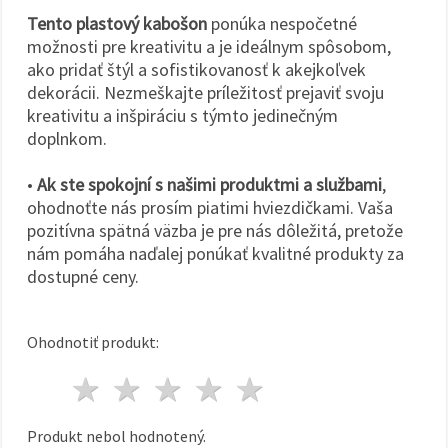
Tento plastový kabošon
ponúka nespočetné
možnosti pre kreativitu a je ideálnym spôsobom,
ako pridať štýl a sofistikovanosť k akejkoľvek
dekorácii. Nezmeškajte príležitosť prejaviť svoju
kreativitu a inšpiráciu s týmto jedinečným
doplnkom.
•
Ak ste spokojní s našimi produktmi a službami
,
ohodnoťte nás prosím piatimi hviezdičkami. Vaša
pozitívna spätná väzba je pre nás dôležitá, pretože
nám pomáha naďalej ponúkať kvalitné produkty za
dostupné ceny.
Ohodnotiť produkt:
1 hviezda
2 hviezdy
3 hviezdy
4 hviezdy
5 hviezdy
Produkt nebol hodnotený.