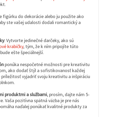
ekt.
e figúrku do dekorácie alebo ju použite ako
aby ste vašej udalosti dodali romantický a
ky
: Vytvorte jedinečné darčeky, ako sú
ové krabičky
, tým, že k ním pripojíte túto
 bude ešte špeciálnejší.
ón
ponúka nespočetné možnosti pre kreativitu
m, ako dodať štýl a sofistikovanosť každej
ríležitosť vyjadriť svoju kreativitu a inšpiráciu
plnkom.
imi produktmi a službami
, prosím, dajte nám 5-
. Vaša pozitívna spätná väzba je pre nás
pomáha naďalej ponúkať kvalitné produkty za