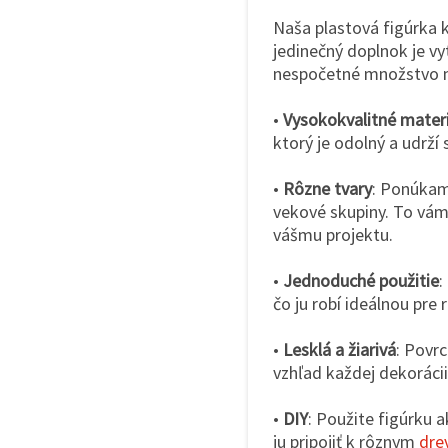
Naša plastová figúrka 
jedinečný doplnok je v
nespočetné množstvo mo
•
Vysokokvalitné materi
ktorý je odolný a udrží s
•
Rôzne tvary
: Ponúkam
vekové skupiny. To vám 
vášmu projektu.
•
Jednoduché použitie
:
čo ju robí ideálnou pre
•
Lesklá a žiarivá
: Povrc
vzhľad každej dekorácii
•
DIY
: Použite figúrku 
ju pripojiť k rôznym
dre