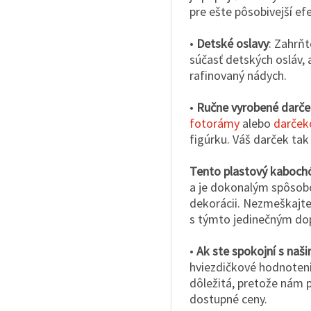
pre ešte pôsobivejší ef
•
Detské oslavy
: Zahrňt
súčasť detských osláv, 
rafinovaný nádych.
•
Ručne vyrobené darče
fotorámy
alebo
darček
figúrku. Váš darček tak
Tento plastový kaboch
a je dokonalým spôsobo
dekorácii. Nezmeškajte p
s týmto jedinečným do
•
Ak ste spokojní s naš
hviezdičkové hodnotenie
dôležitá, pretože nám 
dostupné ceny.