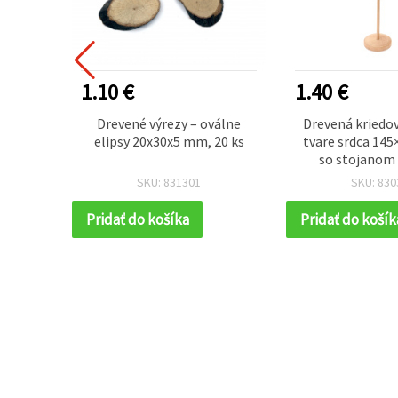
1.10 €
1.40 €
rkom a
Drevené výrezy – oválne
Drevená kriedov
 173 mm
elipsy 20x30x5 mm, 20 ks
tvare srdca 14
so stojanom
SKU: 831301
SKU: 830
Pridať do košíka
Pridať do košík