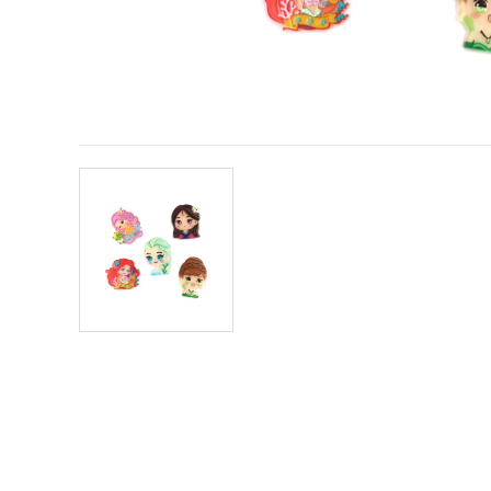
obsah a
reklamu, aj
s pomocou
našich
partnerov
pre
analytiku a
marketing.
Môžete
súhlasiť s
používaním
všetkých
súborov
cookie
kliknutím
na "Prijať
všetky!"
Alebo
môžete
uviesť svoje
preferencie
v
Nastaveniach
výberom
daného
typu
súborov