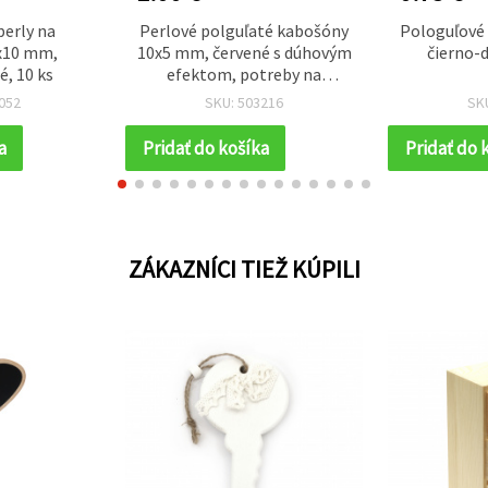
perly na
Perlové polguľaté kabošóny
Pologuľové 
0x10 mm,
10x5 mm, červené s dúhovým
čierno-d
, 10 ks
efektom, potreby na
tvorenie – 50 ks
052
SKU: 503216
SK
a
Pridať do košíka
Pridať do 
ZÁKAZNÍCI TIEŽ KÚPILI