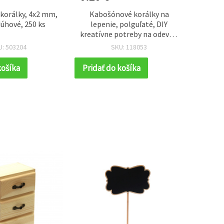
korálky, 4x2 mm,
Kabošónové korálky na
Biele 
úhové, 250 ks
lepenie, polguľaté, DIY
12x5
kreatívne potreby na odevy a
výrobu šperkov, 6 mm, biele
U: 503204
SKU: 118053
košíka
Pridať do košíka
Prida