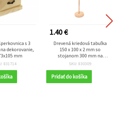
1.40 €
2.20
perkovnica s 3
Drevená kriedová tabuľka
Dreve
na dekorovanie,
150 x 100 x 2 mm so
85×65
73x105 mm
stojanom 300 mm na
tvorenie
U: 831714
SKU: 830309
košíka
Pridať do košíka
Prida