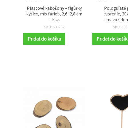
plochým
Plastové kabošony – figúrky
Pologuľaté 
4 mm,
kytice, mix farieb, 2,6–2,8 cm
tvorenie, 2
arba
– 5 ks
tmavozelené
SKU: 603232
SKU: 503
Pridať do košíka
Pridať do košík