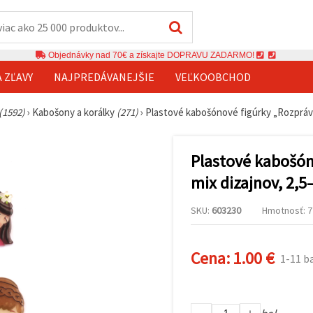
Objednávky nad 70€ a získajte DOPRAVU ZADARMO!
A ZĽAVY
NAJPREDÁVANEJŠIE
VEĽKOOBCHOD
(1592)
›
Kabošony a korálky
(271)
›
Plastové kabošónové figúrky „Rozprávko
Plastové kabošón
mix dizajnov, 2,5
SKU:
603230
Hmotnosť: 7 
Cena:
1.00 €
1-11 ba