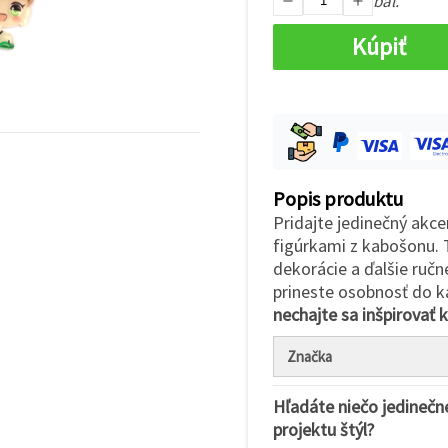
bal.
Kúpiť
Popis produktu
Pridajte jedinečný akce
figúrkami z kabošonu. 
dekorácie a ďalšie ručné
prineste osobnosť do 
nechajte sa inšpirovať 
Značka
Hľadáte niečo jedinečn
projektu štýl?