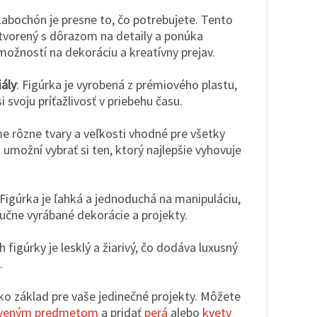
kabochón je presne to, čo potrebujete. Tento
ytvorený s dôrazom na detaily a ponúka
žností na dekoráciu a kreatívny prejav.
ály
: Figúrka je vyrobená z prémiového plastu,
i svoju príťažlivosť v priebehu času.
e rôzne tvary a veľkosti vhodné pre všetky
umožní vybrať si ten, ktorý najlepšie vyhovuje
 Figúrka je ľahká a jednoduchá na manipuláciu,
 ručne vyrábané dekorácie a projekty.
h figúrky je lesklý a žiarivý, čo dodáva luxusný
.
ako základ pre vaše jedinečné projekty. Môžete
veným predmetom
a pridať
perá
alebo
kvety