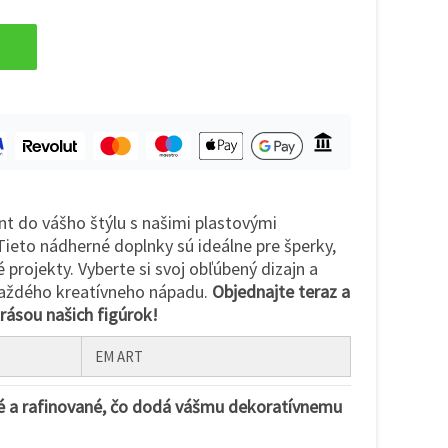
nt do vášho štýlu s našimi plastovými
Tieto nádherné doplnky sú ideálne pre šperky,
 projekty. Vyberte si svoj obľúbený dizajn a
každého kreatívneho nápadu.
Objednajte teraz a
krásou našich figúrok!
EM ART
é a rafinované, čo dodá vášmu dekoratívnemu