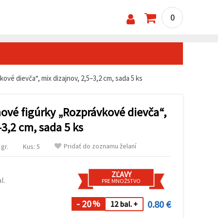
0
vé dievča“, mix dizajnov, 2,5–3,2 cm, sada 5 ks
ové figúrky „Rozprávkové dievča“,
–3,2 cm, sada 5 ks
Pridať do zoznamu želaní
gr.
Kus: 5
ZĽAVY
l.
PRE MNOŽSTVO
- 20
0.80 €
%
12 bal. +