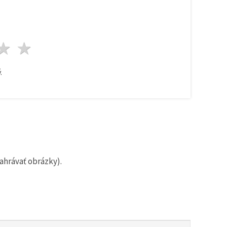
zda
viezdy
3 hviezdy
4 hviezdy
5 hviezdy
.
ahrávať obrázky).