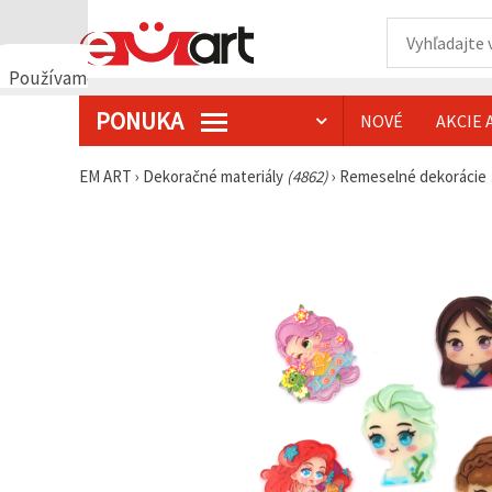
Používame
cookies
PONUKA
NOVÉ
AKCIE 
🍪
Používame
cookies a
EM ART
›
Dekoračné materiály
(4862)
›
Remeselné dekorácie
podobné
technológie,
aby sme
zabezpečili
správne
fungovanie
webovej
stránky,
zlepšili váš
používateľský
zážitok a s
vaším
súhlasom
analyzovali
návštevnosť
a
zobrazovali
relevantnejší