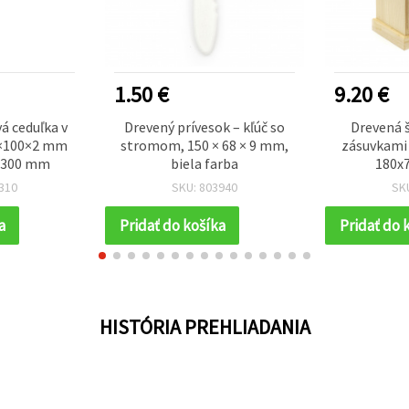
1.50 €
9.20 €
á ceduľka v
Drevený prívesok – kľúč so
Drevená š
5×100×2 mm
stromom, 150 × 68 × 9 mm,
zásuvkami 
 300 mm
biela farba
180x
310
SKU: 803940
SK
a
Pridať do košíka
Pridať do 
HISTÓRIA PREHLIADANIA