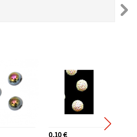
0.10 €
0.75