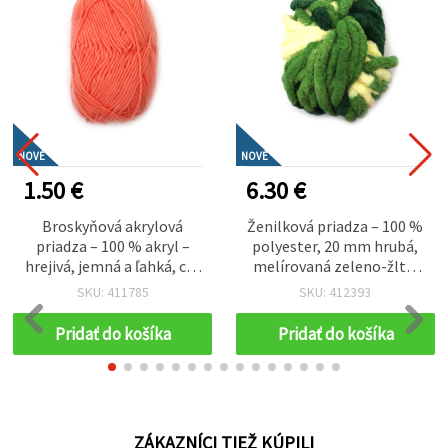
NOVÉ
NOVÉ
1.50 €
6.30 €
Broskyňová akrylová
Ženilková priadza – 100 %
priadza – 100 % akryl –
polyester, 20 mm hrubá,
hrejivá, jemná a ľahká, cca
melírovaná zeleno-žltá,
50 g
cca 240 g / 25 m, výrazná
SKU: 411785
SKU: 412393
textúra na kreatívne
pletenie a háčkovanie
Pridať do košíka
Pridať do košíka
ZÁKAZNÍCI TIEŽ KÚPILI