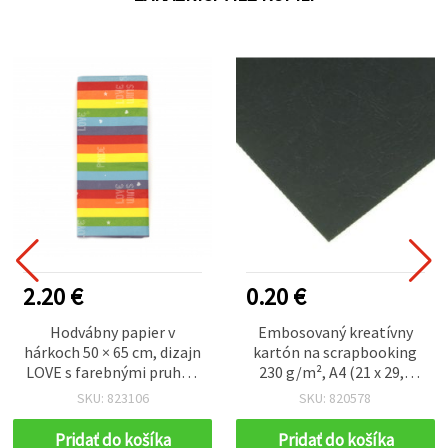
2.20 €
0.20 €
Hodvábny papier v
Embosovaný kreatívny
hárkoch 50 × 65 cm, dizajn
kartón na scrapbooking
LOVE s farebnými pruhmi
230 g/m², A4 (21 x 29,7
– balenie 10 ks
cm), čierny
SKU: 823106
SKU: 820578
Pridať do košíka
Pridať do košíka