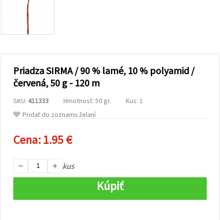
obsah a
reklamu, aj
s pomocou
našich
partnerov
pre
analytiku a
marketing.
Priadza SIRMA / 90 % lamé, 10 % polyamid /
Môžete
súhlasiť s
červená, 50 g - 120 m
používaním
všetkých
SKU:
411333
Hmotnosť: 50 gr.
Kus: 1
súborov
cookie
Pridať do zoznamu želaní
kliknutím
na "Prijať
všetky!"
Cena:
1.95 €
Alebo
môžete
uviesť svoje
kus
preferencie
v
Nastaveniach
Kúpiť
výberom
daného
typu
súborov