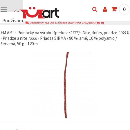
0
Používame
Objednávky nad 70€ a získajte DOPRAVU ZADARMO!
cookies
EM ART
›
Pomôcky na výrobu šperkov
(2775)
›
Nite, šnúry, priadze
(1093)
🍪
›
Priadze a nite
(333)
›
Priadza SIRMA / 90 % lamé, 10 % polyamid /
Používame
červená, 50 g - 120 m
cookies a
podobné
technológie,
aby sme
zabezpečili
správne
fungovanie
webovej
stránky,
zlepšili váš
používateľský
zážitok a s
vaším
súhlasom
analyzovali
návštevnosť
a
zobrazovali
relevantnejší