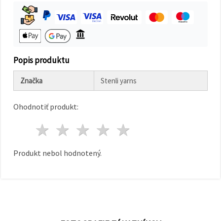
cookie a
kliknutím
na tlačidlo
"Uložiť"
Prijať
Popis produktu
všetko
Nastavenia
Značka
Stenli yarns
Ohodnotiť produkt:
1 hviezda
2 hviezdy
3 hviezdy
4 hviezdy
5 hviezdy
Produkt nebol hodnotený.