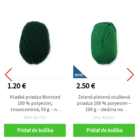
NOVÉ
1.20 €
2.50 €
Hladká priadza Worsted
Zelená pletená stužková
100 % polyester,
priadza 100 % polyester –
tmavozelená, 50 g – na
100 g – ideálna na
pletenie a rôzne
háčkovanie, pletenie a
SKU: 411721
SKU: 412311
kreatívne handmade
kreatívne DIY projekty
projekty
(handmade)
Pridať do košíka
Pridať do košíka