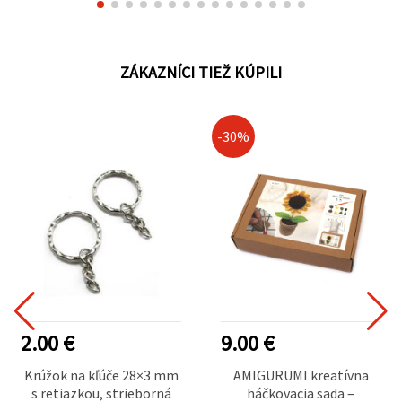
ZÁKAZNÍCI TIEŽ KÚPILI
-30%
2.00 €
9.00 €
Krúžok na kľúče 28×3 mm
AMIGURUMI kreatívna
s retiazkou, strieborná
háčkovacia sada –