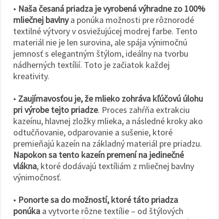
•
Naša česaná priadza je vyrobená výhradne zo 100%
mliečnej bavlny
a ponúka možnosti pre rôznorodé
textilné výtvory v osviežujúcej modrej farbe. Tento
materiál nie je len surovina, ale spája výnimočnú
jemnosť s elegantným štýlom, ideálny na tvorbu
nádherných textílií. Toto je začiatok každej
kreativity.
•
Zaujímavosťou je, že mlieko zohráva kľúčovú úlohu
pri výrobe tejto priadze
. Proces zahŕňa extrakciu
kazeínu, hlavnej zložky mlieka, a následné kroky ako
odtučňovanie, odparovanie a sušenie, ktoré
premieňajú kazeín na základný materiál pre priadzu.
Napokon sa tento kazeín premení na jedinečné
vlákna
, ktoré dodávajú textíliám z mliečnej bavlny
výnimočnosť.
•
Ponorte sa do možností, ktoré táto priadza
ponúka
a vytvorte rôzne textílie – od štýlových