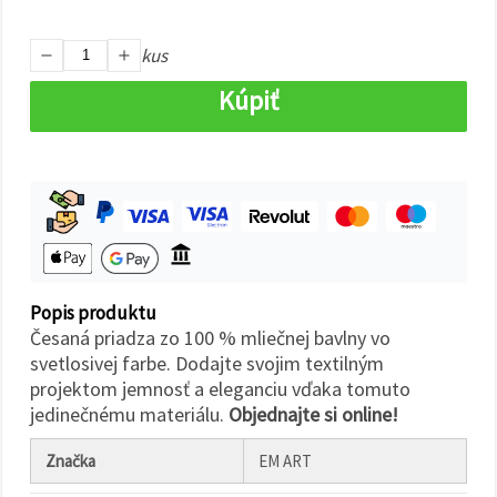
cookie a
kliknutím
na tlačidlo
kus
"Uložiť"
Kúpiť
Prijať
všetko
Nastavenia
Popis produktu
Česaná priadza zo 100 % mliečnej bavlny vo
svetlosivej farbe. Dodajte svojim textilným
projektom jemnosť a eleganciu vďaka tomuto
jedinečnému materiálu.
Objednajte si online!
Značka
EM ART