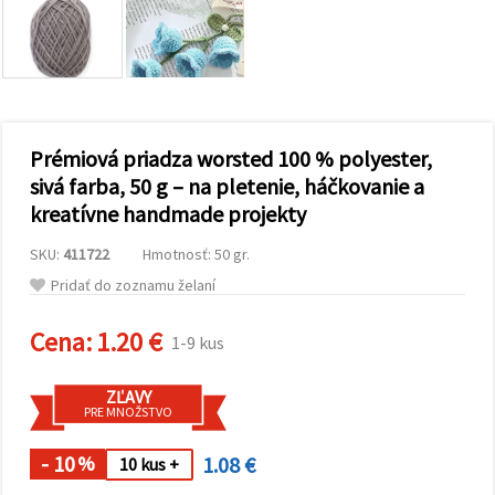
obsah a
reklamu, aj
s pomocou
našich
partnerov
pre
analytiku a
marketing.
Prémiová priadza worsted 100 % polyester,
Môžete
súhlasiť s
sivá farba, 50 g – na pletenie, háčkovanie a
používaním
kreatívne handmade projekty
všetkých
súborov
cookie
SKU:
411722
Hmotnosť: 50 gr.
kliknutím
na "Prijať
Pridať do zoznamu želaní
všetky!"
Alebo
Cena:
1.20 €
môžete
1-9 kus
uviesť svoje
preferencie
v
ZĽAVY
Nastaveniach
PRE MNOŽSTVO
výberom
daného
- 10
1.08 €
typu
%
10 kus +
súborov