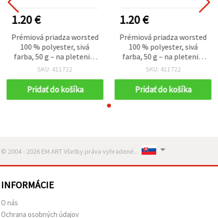
1.20 €
1.20 €
Prémiová priadza worsted
Prémiová priadza worsted
100 % polyester, sivá
100 % polyester, sivá
farba, 50 g – na pletenie,
farba, 50 g – na pletenie,
háčkovanie a kreatívne
háčkovanie a kreatívne
SKU: 411722
SKU: 411722
handmade projekty
handmade projekty
Pridať do košíka
Pridať do košíka
© 2004 - 2026 EM ART Všetky práva vyhradené..
INFORMÁCIE
O nás
Ochrana osobných údajov