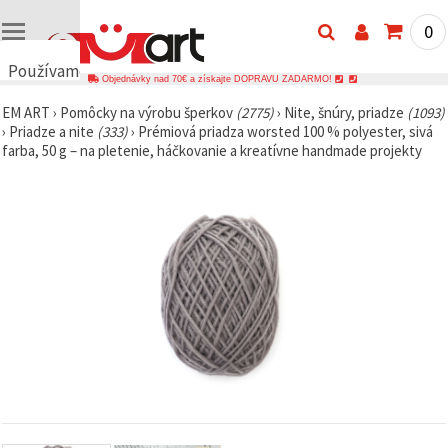
0
Používame
Objednávky nad 70€ a získajte DOPRAVU ZADARMO!
cookies
EM ART
›
Pomôcky na výrobu šperkov
(2775)
›
Nite, šnúry, priadze
(1093)
🍪
›
Priadze a nite
(333)
›
Prémiová priadza worsted 100 % polyester, sivá
Používame
farba, 50 g – na pletenie, háčkovanie a kreatívne handmade projekty
cookies a
podobné
technológie,
aby sme
zabezpečili
správne
fungovanie
webovej
stránky,
zlepšili váš
používateľský
zážitok a s
vaším
súhlasom
analyzovali
návštevnosť
a
zobrazovali
relevantnejší