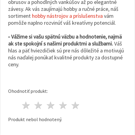
obrusov a pohodlných vankúšov až po elegantné
závesy. Ak vás zaujímajú hobby a ručné práce, náš
sortiment
hobby nástrojov a príslušenstva
vám
pomôže naplno rozvinúť váš kreatívny potenciál.
•
Vážime si vašu spätnú väzbu a hodnotenie, najmä
ak ste spokojní s našimi produktmi a službami.
Váš
hlas a päť hviezdičiek sú pre nás dôležité a motivujú
nás naďalej ponúkať kvalitné produkty za dostupné
ceny.
Ohodnotiť produkt:
1 hviezda
2 hviezdy
3 hviezdy
4 hviezdy
5 hviezdy
Produkt nebol hodnotený.