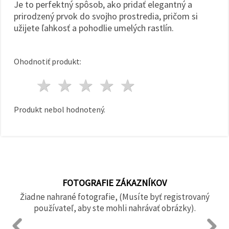
Je to perfektný spôsob, ako pridať elegantný a
prirodzený prvok do svojho prostredia, pričom si
užijete ľahkosť a pohodlie umelých rastlín.
Ohodnotiť produkt:
1 hviezda
2 hviezdy
3 hviezdy
4 hviezdy
5 hviezdy
Produkt nebol hodnotený.
FOTOGRAFIE ZÁKAZNÍKOV
Žiadne nahrané fotografie, (Musíte byť registrovaný
používateľ, aby ste mohli nahrávať obrázky).