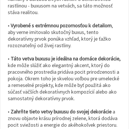
rastlinou - buxusom na vetvách, sa táto možnosť
stáva realitou.
•
Vyrobené s extrémnou pozornosťou k detailom
,
aby verne imitovalo skutočný buxus, tento
dekoratívny prvok ponúka vzhľad, ktorý je ťažko
rozoznateľný od živej rastliny.
•
Táto vetva buxusu je ideálna na domáce dekorácie,
kde môže slúžiť ako elegantný akcent, ktorý do
pracovného prostredia pridáva pocit prirodzenosti a
pokoja. Okrem toho je skvelou voľbou pre umelecké
a remeselné projekty, kde môže byť použitá ako
súčasť väčších dekoratívnych kompozícií alebo ako
samostatný dekoratívny prvok.
•
Zahrňte tieto vetvy buxusu do svojej dekorácie
a
znovu objavte krásu prírodnej zelene, ktorá dodáva
pocit sviežosti a energie do akéhokoľvek priestoru.