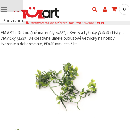
0
Používame
Objednávky nad 70€ a získajte DOPRAVU ZADARMO!
cookies
EM ART
›
Dekoračné materiály
(4862)
›
Kvety a tyčinky
(1414)
›
Listy a
🍪
vetvičky
(138)
›
Dekoratívne umelé buxusové vetvičky na hobby
Používame
tvorenie a dekorovanie, 60x40 mm, cca 5 ks
cookies a
podobné
technológie,
aby sme
zabezpečili
správne
fungovanie
webovej
stránky,
zlepšili váš
používateľský
zážitok a s
vaším
súhlasom
analyzovali
návštevnosť
a
zobrazovali
relevantnejší