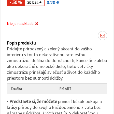
cookie a
- 50
0.20 €
%
20 bal. +
kliknutím
na tlačidlo
"Uložiť"
Nie je na sklade:
Prijať
všetko
Nastavenia
Popis produktu
Pridajte prirodzený a zelený akcent do vášho
interiéru s touto dekoratívnou ratolesťou
zimostrázu. Ideálna do domácnosti, kancelárie alebo
ako dekoračné umelecké dielo, tieto vetvičky
zimostrázu prinášajú sviežosť a život do každého
priestoru bez nutnosti údržby.
Značka
EM ART
•
Predstavte si, že môžete
priniesť kúsok pokoja a
krásy prírody do svojho každodenného života bez
námahy s údržbou živých rastlín. S dekoratívnou