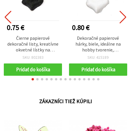
0.75 €
0.80 €
Čierne papierové
Dekoračné papierové
dekoračné listy, kreatívne
hárky, biele, ideálne na
okvetné lístky na
hobby tvorenie,
dekorácie – 144 ks
scrapbooking a dekorácie
SKU: 802383
SKU: 415189
– 144 ks
Pridať do košíka
Pridať do košíka
ZÁKAZNÍCI TIEŽ KÚPILI