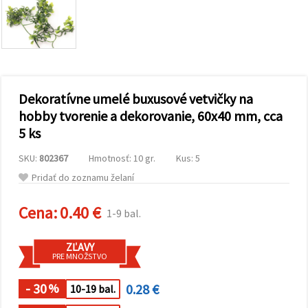
obsah a
reklamu, aj
s pomocou
našich
partnerov
pre
analytiku a
marketing.
Dekoratívne umelé buxusové vetvičky na
Môžete
súhlasiť s
hobby tvorenie a dekorovanie, 60x40 mm, cca
používaním
5 ks
všetkých
súborov
cookie
SKU:
802367
Hmotnosť: 10 gr.
Kus: 5
kliknutím
na "Prijať
Pridať do zoznamu želaní
všetky!"
Alebo
Cena:
0.40 €
môžete
1-9 bal.
uviesť svoje
preferencie
v
ZĽAVY
Nastaveniach
PRE MNOŽSTVO
výberom
daného
- 30
0.28 €
typu
%
10-19 bal.
súborov