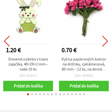
1.20 €
0.70 €
Drevená ozdoba v tvare
Kytica papierových kvetov
zajačika, 40×29×2 mm –
na drôtiku, cyklámenová,
sada 10 ks
80 mm – 12 ks, na domáce
dekorácie, vázy, svadobné
SKU: 803517
SKU: 404992
aranžmány a DIY hobby
tvorenie
Pridať do košíka
Pridať do košíka