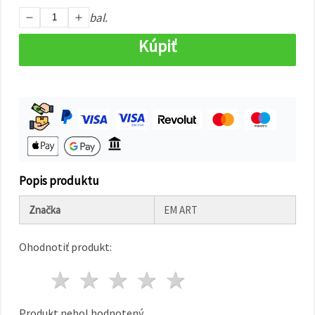
cookie a
kliknutím
bal.
na tlačidlo
"Uložiť"
Kúpiť
Prijať
všetko
Nastavenia
Popis produktu
Značka
EM ART
Ohodnotiť produkt:
1 hviezda
2 hviezdy
3 hviezdy
4 hviezdy
5 hviezdy
Produkt nebol hodnotený.