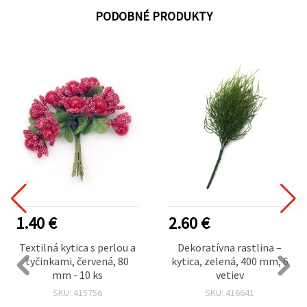
PODOBNÉ PRODUKTY
1.40 €
2.60 €
Textilná kytica s perlou a
Dekoratívna rastlina –
tyčinkami, červená, 80
kytica, zelená, 400 mm, 6
mm - 10 ks
vetiev
SKU: 415756
SKU: 416641