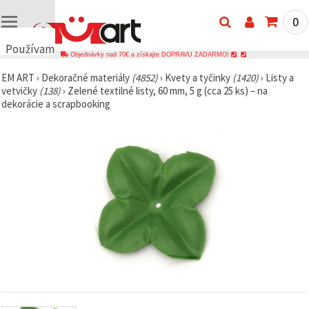
0
Používame
Objednávky nad 70€ a získajte DOPRAVU ZADARMO!
cookies
EM ART
›
Dekoračné materiály
(4852)
›
Kvety a tyčinky
(1420)
›
Listy a
🍪
vetvičky
(138)
›
Zelené textilné listy, 60 mm, 5 g (cca 25 ks) – na
Používame
dekorácie a scrapbooking
cookies a
podobné
technológie,
aby sme
zabezpečili
správne
fungovanie
webovej
stránky,
zlepšili váš
používateľský
zážitok a s
vaším
súhlasom
analyzovali
návštevnosť
a
zobrazovali
relevantnejší