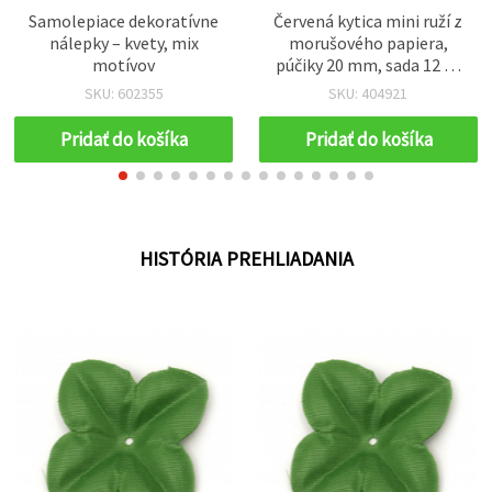
Samolepiace dekoratívne
Červená kytica mini ruží z
nálepky – kvety, mix
morušového papiera,
motívov
púčiky 20 mm, sada 12 ks
so zelenými drôtenými
SKU: 602355
SKU: 404921
stonkami – papierové
kvety na scrapbooking,
Pridať do košíka
Pridať do košíka
cardmaking a DIY
dekorácie
HISTÓRIA PREHLIADANIA