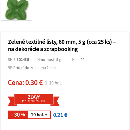
obsah a
reklamu, aj
s pomocou
našich
partnerov
pre
analytiku a
marketing.
Zelené textilné listy, 60 mm, 5 g (cca 25 ks) –
Môžete
súhlasiť s
na dekorácie a scrapbooking
používaním
všetkých
SKU:
802486
Hmotnosť: 5 gr.
Kus: 22
súborov
cookie
Pridať do zoznamu želaní
kliknutím
na "Prijať
všetky!"
Cena:
0.30 €
1-19 bal.
Alebo
môžete
uviesť svoje
ZĽAVY
preferencie
PRE MNOŽSTVO
v
Nastaveniach
výberom
- 30
0.21 €
%
20 bal. +
daného
typu
súborov