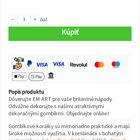
cookie a
kliknutím
na tlačidlo
"Uložiť"
bal.
Kúpiť
Prijať
všetko
Nastavenia
Popis produktu
Dôverujte EM ART pre vaše brilantné nápady.
Odvážne dekorujte s našimi atraktívnymi
dekoračnými gombíkmi. Objednajte online!
Gombíkové korálky sú mimoriadne praktické a majú
široké možnosti využitia. V kombinácii s bohatým