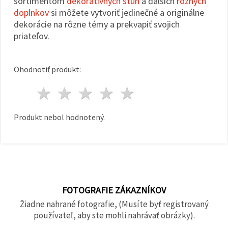
sortimentom
dekoratívnych stúh
a ďalších
rôznych
doplnkov
si môžete vytvoriť jedinečné a originálne
dekorácie na rôzne témy a prekvapiť svojich
priateľov.
Ohodnotiť produkt:
1 hviezda
2 hviezdy
3 hviezdy
4 hviezdy
5 hviezdy
Produkt nebol hodnotený.
FOTOGRAFIE ZÁKAZNÍKOV
Žiadne nahrané fotografie, (Musíte byť registrovaný
používateľ, aby ste mohli nahrávať obrázky).