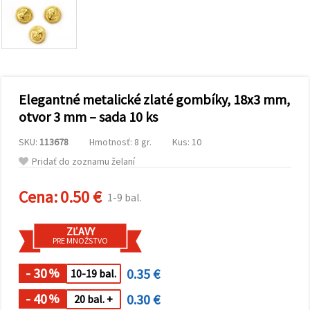
obsah a
reklamu, aj
s pomocou
našich
partnerov
pre
analytiku a
marketing.
Elegantné metalické zlaté gombíky, 18x3 mm,
Môžete
súhlasiť s
otvor 3 mm – sada 10 ks
používaním
všetkých
SKU:
113678
Hmotnosť: 8 gr.
Kus: 10
súborov
cookie
Pridať do zoznamu želaní
kliknutím
na "Prijať
všetky!"
Cena:
0.50 €
1-9 bal.
Alebo
môžete
uviesť svoje
ZĽAVY
preferencie
PRE MNOŽSTVO
v
Nastaveniach
výberom
- 30
0.35 €
%
10-19 bal.
daného
typu
- 40
0.30 €
%
20 bal. +
súborov