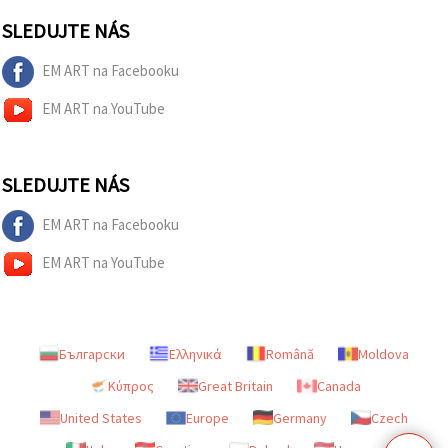
SLEDUJTE NÁS
EM ART na Facebooku
EM ART na YouTube
SLEDUJTE NÁS
EM ART na Facebooku
EM ART na YouTube
Български
Ελληνικά
Română
Moldova
Κύπρος
Great Britain
Canada
United States
Europe
Germany
Czech