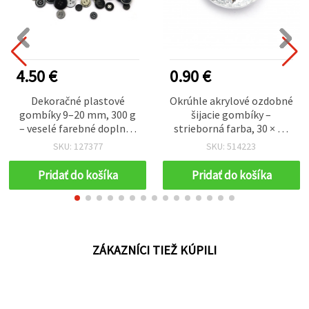
4.50 €
0.90 €
Dekoračné plastové
Okrúhle akrylové ozdobné
gombíky 9–20 mm, 300 g
šijacie gombíky –
– veselé farebné doplnky
strieborná farba, 30 × 11
na tvorenie, scrapbooking
mm, otvor 2 mm, sada 2
SKU: 127377
SKU: 514223
a dekorácie (mix)
ks, na odevy, doplnky a
kreatívne tvorenie
Pridať do košíka
Pridať do košíka
ZÁKAZNÍCI TIEŽ KÚPILI