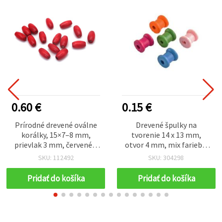
0.60 €
0.15 €
Prírodné drevené oválne
Drevené špulky na
korálky, 15×7–8 mm,
tvorenie 14 x 13 mm,
prievlak 3 mm, červené –
otvor 4 mm, mix farieb –
balenie 20 g (~60 ks) na
balenie 4 ks
SKU: 112492
SKU: 304298
šperky, náramky,
náhrdelníky, makramé a
Pridať do košíka
Pridať do košíka
dekorácie