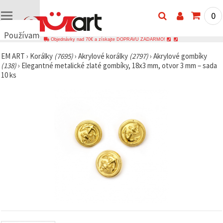
0
Používame
Objednávky nad 70€ a získajte DOPRAVU ZADARMO!
cookies
EM ART
›
Korálky
(7695)
›
Akrylové korálky
(2797)
›
Akrylové gombíky
🍪
(138)
›
Elegantné metalické zlaté gombíky, 18x3 mm, otvor 3 mm – sada
Používame
10 ks
cookies a
podobné
technológie,
aby sme
zabezpečili
správne
fungovanie
webovej
stránky,
zlepšili váš
používateľský
zážitok a s
vaším
súhlasom
analyzovali
návštevnosť
a
zobrazovali
relevantnejší