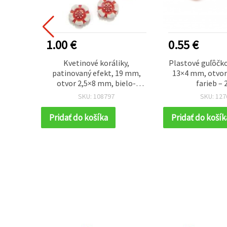
1.00 €
0.55 €
tvare
Kvetinové koráliky,
Plastové guľôčk
or: 3
patinovaný efekt, 19 mm,
13×4 mm, otvor
0 ks
otvor 2,5×8 mm, bielo-
farieb – 
červený mix, 50 g (~64 ks)
SKU: 108797
SKU: 127
Pridať do košíka
Pridať do košík