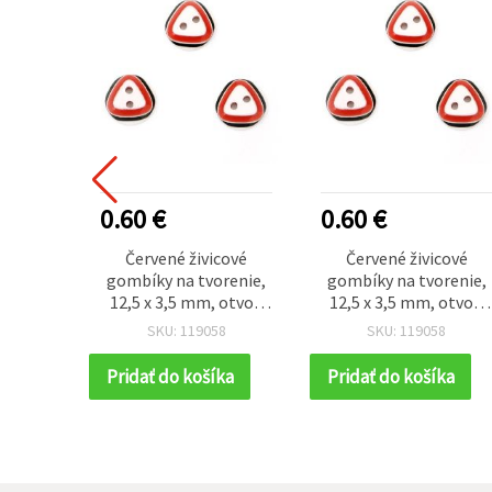
0.60 €
0.60 €
Červené živicové
Červené živicové
gombíky na tvorenie,
gombíky na tvorenie,
12,5 x 3,5 mm, otvor:
12,5 x 3,5 mm, otvor:
1,5 mm - balenie 10 ks
1,5 mm - balenie 10 ks
SKU: 119058
SKU: 119058
Pridať do košíka
Pridať do košíka