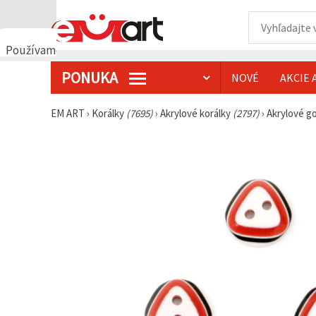
Používame
cookies
PONUKA
NOVÉ
AKCIE 
🍪
Používame
cookies a
EM ART
›
Korálky
(7695)
›
Akrylové korálky
(2797)
›
Akrylové g
podobné
technológie,
aby sme
zabezpečili
správne
fungovanie
webovej
stránky,
zlepšili váš
používateľský
zážitok a s
vaším
súhlasom
analyzovali
návštevnosť
a
zobrazovali
relevantnejší