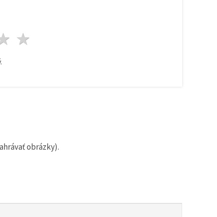
zda
viezdy
3 hviezdy
4 hviezdy
5 hviezdy
.
ahrávať obrázky).