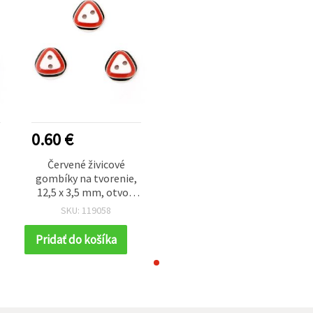
0.60 €
Červené živicové
gombíky na tvorenie,
12,5 x 3,5 mm, otvor:
1,5 mm - balenie 10 ks
SKU: 119058
Pridať do košíka