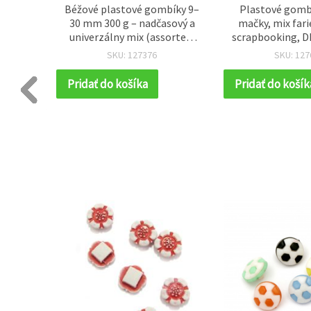
acie
Béžové plastové gombíky 9–
Plastové gombí
u, 16×9
30 mm 300 g – nadčasový a
mačky, mix farie
ervené,
univerzálny mix (assorted)
scrapbooking, DI
ideálny na DIY tvorenie,
domáce dekorácie,
SKU: 127376
SKU: 127
textilné a bytové dekorácie
mm, otvor 2 m
Pridať do košíka
Pridať do košík