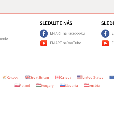
SLEDUJTE NÁS
SLED
EM ART na Facebooku
E
penie
EM ART na YouTube
E
Κύπρος
Great Britain
Canada
United States
Poland
Hungary
Slovenia
Austria