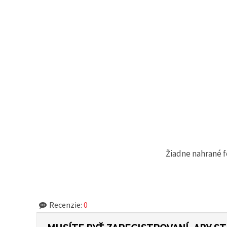
cookie a
kliknutím
na tlačidlo
"Uložiť"
Prijať
všetko
Nastavenia
Žiadne nahrané f
Recenzie:
0