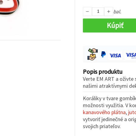
bal.
Kúpiť
Popis produktu
Verte EM ART a oživte 
našimi atraktívnymi de
Koráliky v tvare gombí
možnosti využitia. V 
kanavového plátna
,
jut
vytvoriť jedinečné a or
svojich priateľov.