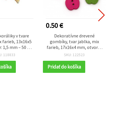
0.50 €
1.00
koráliky v tvare
Dekoratívne drevené
Akryl
 farieb, 13x16x5
gombíky, tvar jablka, mix
guľaté
: 1,5 mm – 50 g
farieb, 17x16x4 mm, otvor Ø
svetlo
a 123 ks)
1,5 mm, sada 10 ks - na šitie,
na n
U: 118833
SKU: 122523
scrapbooking, tvorbu
náuš
pohľadníc a DIY dekorácie
košíka
Pridať do košíka
Prida