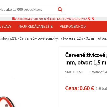
Objednávky nad 70€ a získajte DOPRAVU ZADARMO!
A ZĽAVY
NAJPREDÁVANEJŠIE
VEĽKOOBCHOD
ombíky
(138)
›
Červené živicové gombíky na tvorenie, 12,5 x 3,5 mm, otvor:
Červené živicové 
mm, otvor: 1,5 m
SKU:
119058
Hmotnosť: 4 
Cena:
0.60 €
1-9 bal