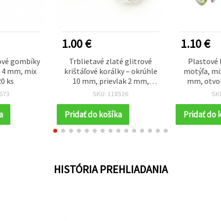
1.00 €
1.10 €
ové gombíky
Trblietavé zlaté glitrové
Plastové 
 4 mm, mix
krištáľové korálky – okrúhle
motýľa, mix
20 ks
10 mm, prievlak 2 mm,
mm, otvor
balenie ~35 ks (20 g)
(cc
673
SKU: 118526
SK
a
Pridať do košíka
Pridať do 
HISTÓRIA PREHLIADANIA