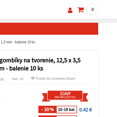
0
 1,5 mm - balenie 10 ks
gombíky na tvorenie, 12,5 x 3,5
m - balenie 10 ks
Pridať do zoznamu želaní
gr.
Kus: 10
ZĽAVY
.
PRE MNOŽSTVO
- 30
0.42 €
%
10-19 bal.