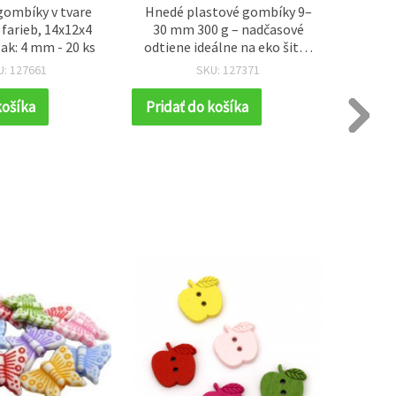
gombíky v tvare
Hnedé plastové gombíky 9–
Žlté p
 farieb, 14x12x4
30 mm 300 g – nadčasové
mm 15
ak: 4 mm - 20 ks
odtiene ideálne na eko šitie,
kr
kreatívne tvorenie, DIY a
de
U: 127661
SKU: 127371
bytové dekorácie
košíka
Pridať do košíka
Prida