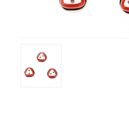
obsah a
reklamu, aj
s pomocou
našich
partnerov
pre
analytiku a
marketing.
Môžete
súhlasiť s
používaním
všetkých
súborov
cookie
kliknutím
na "Prijať
všetky!"
Alebo
môžete
uviesť svoje
preferencie
v
Nastaveniach
výberom
daného
typu
súborov