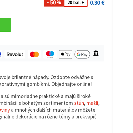
- 50
0.30 €
%
20 bal. +
svoje brilantné nápady. Ozdobte odvážne s
koratívnymi gombíkmi. Objednajte online!
ka sú mimoriadne praktické a majú široké
kombinácii s bohatým sortimentom
stúh
,
mašlí
,
oviny
a mnohých ďalších materiálov môžete
iginálne dekorácie na rôzne témy a prekvapiť