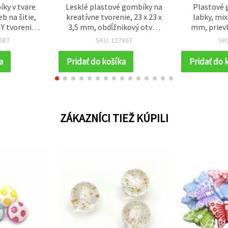
ky v tvare
Lesklé plastové gombíky na
Plastové 
b na šitie,
kreatívne tvorenie, 23 x 23 x
labky, mix
Y tvorenie a
3,5 mm, obdĺžnikový otvor
mm, prievl
 13 x 12 x 3
2,5 x 6 mm, mix farieb -
687
SKU: 127867
SK
m - 20 ks
balenie 23,5 g (~20 ks)
a
Pridať do košíka
Pridať do 
ZÁKAZNÍCI TIEŽ KÚPILI