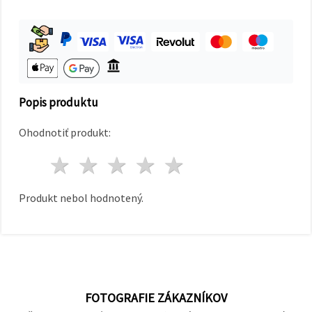
cookie a
kliknutím
na tlačidlo
"Uložiť"
Prijať
všetko
Popis produktu
Nastavenia
Ohodnotiť produkt:
1 hviezda
2 hviezdy
3 hviezdy
4 hviezdy
5 hviezdy
Produkt nebol hodnotený.
FOTOGRAFIE ZÁKAZNÍKOV