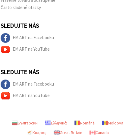
Vrátenie tovaru a odstúpenie
Často kladené otázky
SLEDUJTE NÁS
EM ART na Facebooku
EM ART na YouTube
SLEDUJTE NÁS
EM ART na Facebooku
EM ART na YouTube
Български
Ελληνικά
Română
Moldova
Κύπρος
Great Britain
Canada