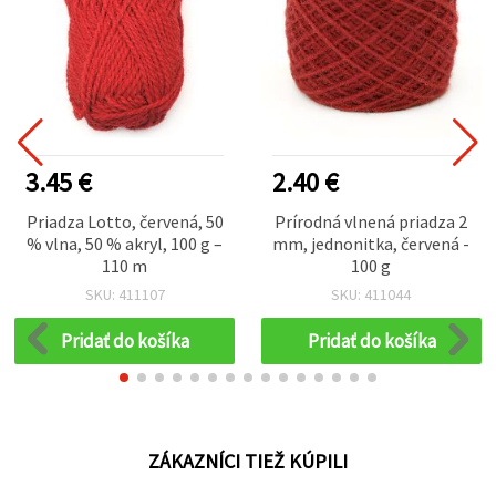
3.45 €
2.40 €
Priadza Lotto, červená, 50
Prírodná vlnená priadza 2
% vlna, 50 % akryl, 100 g –
mm, jednonitka, červená -
110 m
100 g
SKU: 411107
SKU: 411044
Pridať do košíka
Pridať do košíka
ZÁKAZNÍCI TIEŽ KÚPILI