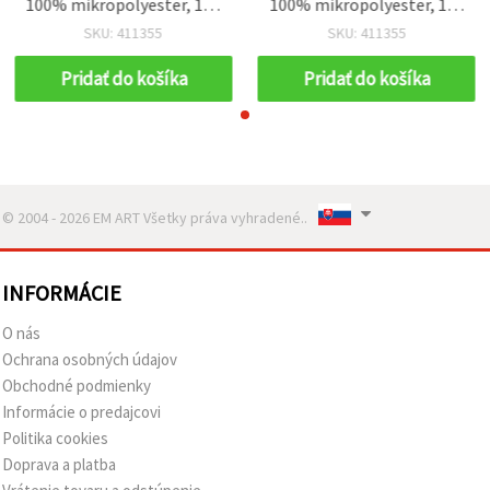
100% mikropolyester, 120
100% mikropolyester, 120
m, 100 g
m, 100 g
SKU: 411355
SKU: 411355
Pridať do košíka
Pridať do košíka
© 2004 - 2026 EM ART Všetky práva vyhradené..
INFORMÁCIE
O nás
Ochrana osobných údajov
Obchodné podmienky
Informácie o predajcovi
Politika cookies
Doprava a platba