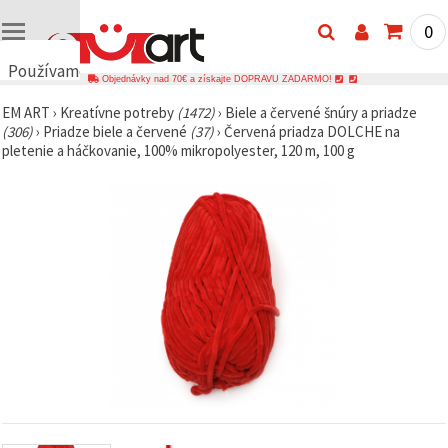
0
Používame
Objednávky nad 70€ a získajte DOPRAVU ZADARMO!
cookies
EM ART
›
Kreatívne potreby
(1472)
›
Biele a červené šnúry a priadze
🍪
(306)
›
Priadze biele a červené
(37)
›
Červená priadza DOLCHE na
Používame
pletenie a háčkovanie, 100% mikropolyester, 120 m, 100 g
cookies a
podobné
technológie,
aby sme
zabezpečili
správne
fungovanie
webovej
stránky,
zlepšili váš
používateľský
zážitok a s
vaším
súhlasom
analyzovali
návštevnosť
a
zobrazovali
relevantnejší