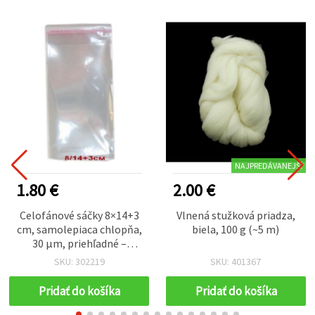
NAJPREDÁVANEJŠÍ
1.80 €
2.00 €
Celofánové sáčky 8×14+3
Vlnená stužková priadza,
cm, samolepiaca chlopňa,
biela, 100 g (~5 m)
30 µm, priehľadné –
balenie 200 ks
SKU: 302219
SKU: 401367
Pridať do košíka
Pridať do košíka