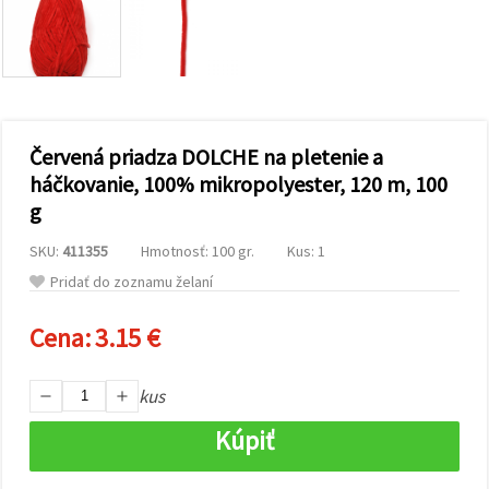
obsah a
reklamu, aj
s pomocou
našich
partnerov
pre
analytiku a
marketing.
Červená priadza DOLCHE na pletenie a
Môžete
súhlasiť s
háčkovanie, 100% mikropolyester, 120 m, 100
používaním
g
všetkých
súborov
cookie
SKU:
411355
Hmotnosť: 100 gr.
Kus: 1
kliknutím
na "Prijať
Pridať do zoznamu želaní
všetky!"
Alebo
Cena:
3.15 €
môžete
uviesť svoje
preferencie
v
kus
Nastaveniach
výberom
Kúpiť
daného
typu
súborov