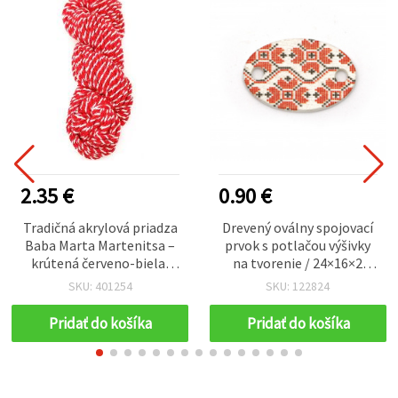
2.35 €
0.90 €
Tradičná akrylová priadza
Drevený oválny spojovací
Baba Marta Martenitsa –
prvok s potlačou výšivky
krútená červeno-biela,
na tvorenie / 24×16×2
100 g / 55 m
mm, otvor 2,5 mm – 10 ks
SKU: 401254
SKU: 122824
Pridať do košíka
Pridať do košíka