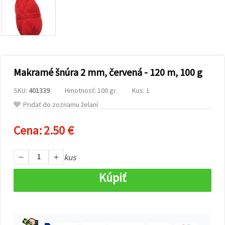
obsah a
reklamu, aj
s pomocou
našich
partnerov
pre
analytiku a
marketing.
Makramé šnúra 2 mm, červená - 120 m, 100 g
Môžete
súhlasiť s
používaním
SKU:
401339
Hmotnosť: 100 gr.
Kus: 1
všetkých
Pridať do zoznamu želaní
súborov
cookie
kliknutím
Cena:
2.50 €
na "Prijať
všetky!"
Alebo
môžete
kus
uviesť svoje
preferencie
Kúpiť
v
Nastaveniach
výberom
daného
typu
súborov