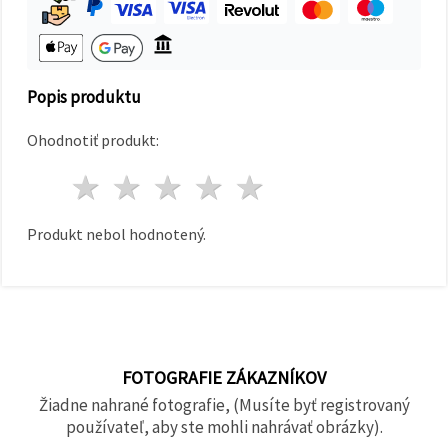
cookie a
kliknutím
na tlačidlo
"Uložiť"
Popis produktu
Prijať
všetko
Ohodnotiť produkt:
Nastavenia
1 hviezda
2 hviezdy
3 hviezdy
4 hviezdy
5 hviezdy
Produkt nebol hodnotený.
FOTOGRAFIE ZÁKAZNÍKOV
Žiadne nahrané fotografie, (Musíte byť registrovaný
používateľ, aby ste mohli nahrávať obrázky).