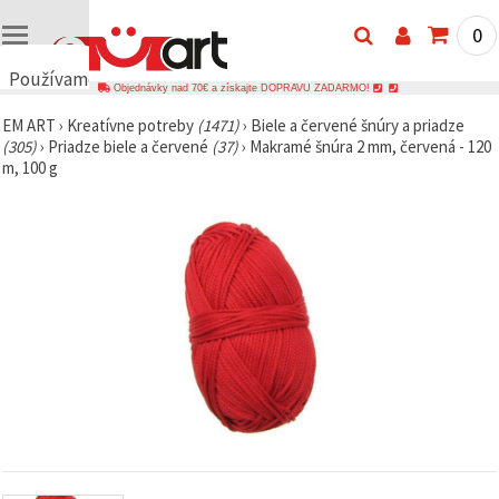
0
Používame
Objednávky nad 70€ a získajte DOPRAVU ZADARMO!
cookies
EM ART
›
Kreatívne potreby
(1471)
›
Biele a červené šnúry a priadze
🍪
(305)
›
Priadze biele a červené
(37)
›
Makramé šnúra 2 mm, červená - 120
Používame
m, 100 g
cookies a
podobné
technológie,
aby sme
zabezpečili
správne
fungovanie
webovej
stránky,
zlepšili váš
používateľský
zážitok a s
vaším
súhlasom
analyzovali
návštevnosť
a
zobrazovali
relevantnejší