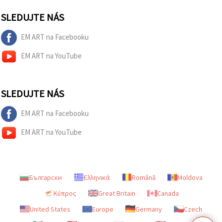
SLEDUJTE NÁS
EM ART na Facebooku
EM ART na YouTube
SLEDUJTE NÁS
EM ART na Facebooku
EM ART na YouTube
Български
Ελληνικά
Română
Moldova
Κύπρος
Great Britain
Canada
United States
Europe
Germany
Czech