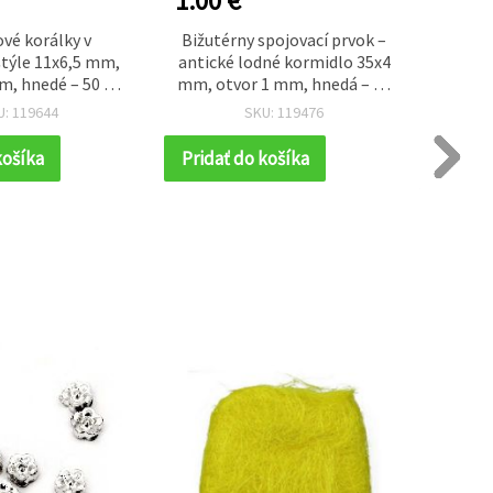
1.00 €
1.00
vé korálky v
Bižutérny spojovací prvok –
Plast
týle 11x6,5 mm,
antické lodné kormidlo 35x4
antik,
m, hnedé – 50 g
mm, otvor 1 mm, hnedá – 50
mm, 
~140 ks)
g (~13 ks)
U: 119644
SKU: 119476
košíka
Pridať do košíka
Prida