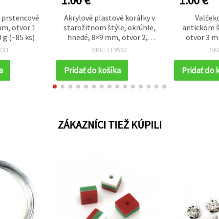
1.00 €
1.00 €
é prstencové
Akrylové plastové korálky v
Valčeko
mm, otvor 1
starožitnom štýle, okrúhle,
antickom š
 g (~85 ks)
hnedé, 8×9 mm, otvor 2,5
otvor 3 m
mm, 50 g (~105 ks)
(
781
SKU: 119562
SK
a
Pridať do košíka
Pridať do 
ZÁKAZNÍCI TIEŽ KÚPILI