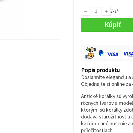
bal.
Kúpiť
Popis produktu
Dosiahnite eleganciu a
Objednajte si online z
Antické korálky sú vyr
rôznych tvarov a modelo
ktorými sú korálky zdo
dodáva starožitnosť a 
každodenné nosenie a m
príležitostiach.