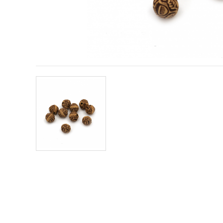
obsah a
reklamu, aj
s pomocou
našich
partnerov
pre
analytiku a
marketing.
Môžete
súhlasiť s
používaním
všetkých
súborov
cookie
kliknutím
na "Prijať
všetky!"
Alebo
môžete
uviesť svoje
preferencie
v
Nastaveniach
výberom
daného
typu
súborov