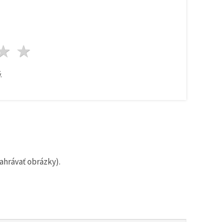
zda
viezdy
3 hviezdy
4 hviezdy
5 hviezdy
.
ahrávať obrázky).