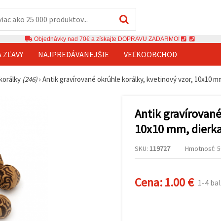
Objednávky nad 70€ a získajte DOPRAVU ZADARMO!
A ZĽAVY
NAJPREDÁVANEJŠIE
VEĽKOOBCHOD
 korálky
(246)
›
Antik gravírované okrúhle korálky, kvetinový vzor, 10x10 mm
Antik gravírované
10x10 mm, dierka
SKU:
119727
Hmotnosť: 50
Cena:
1.00 €
1-4 bal