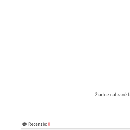
cookie a
kliknutím
na tlačidlo
"Uložiť"
Prijať
všetko
Nastavenia
Žiadne nahrané f
Recenzie:
0