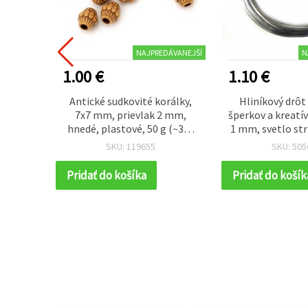
NAJPREDÁVANEJŠÍ
N
1.00 €
1.10 €
álky v
Antické sudkovité korálky,
Hliníkový drôt
 dreva,
7x7 mm, prievlak 2 mm,
šperkov a kreatí
k 2 mm,
hnedé, plastové, 50 g (~340
1 mm, svetlo str
 ks)
ks)
10 m
SKU: 119655
SKU: 505
Pridať do košíka
Pridať do košík