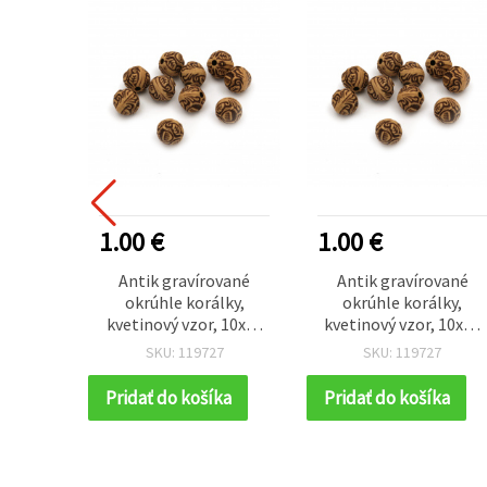
1.00 €
1.00 €
Antik gravírované
Antik gravírované
okrúhle korálky,
okrúhle korálky,
kvetinový vzor, 10x10
kvetinový vzor, 10x10
mm, dierka 2,5 mm,
mm, dierka 2,5 mm,
SKU: 119727
SKU: 119727
hnedé, 50 g (~90 ks)
hnedé, 50 g (~90 ks)
Pridať do košíka
Pridať do košíka