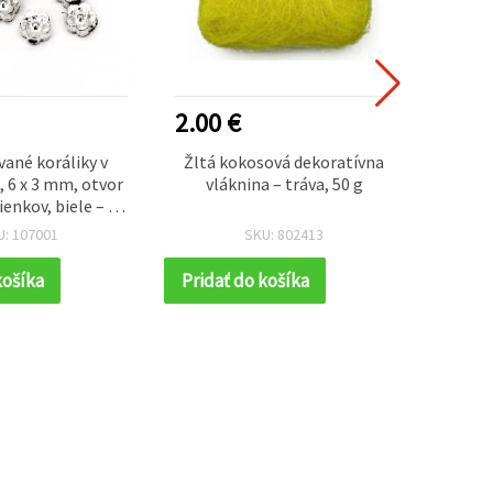
2.00 €
1.00
ané koráliky v
Žltá kokosová dekoratívna
Metali
, 6 x 3 mm, otvor
vláknina – tráva, 50 g
v tvar
ienkov, biele – 50
farbe
~ 540 ks
mm / b
U: 107001
SKU: 802413
košíka
Pridať do košíka
Prida