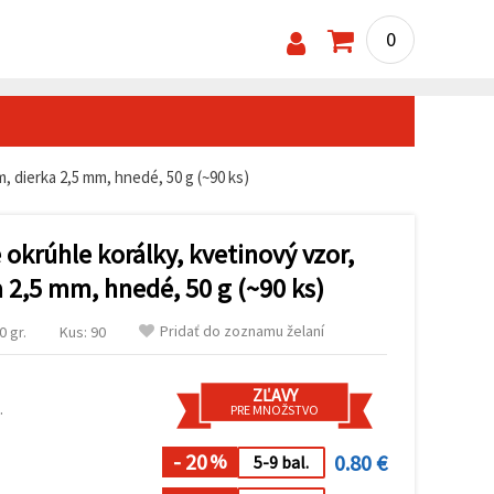
0
, dierka 2,5 mm, hnedé, 50 g (~90 ks)
 okrúhle korálky, kvetinový vzor,
 2,5 mm, hnedé, 50 g (~90 ks)
Pridať do zoznamu želaní
 gr.
Kus: 90
ZĽAVY
.
PRE MNOŽSTVO
- 20
0.80 €
%
5-9 bal.