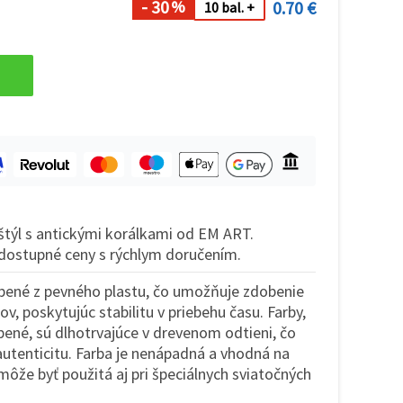
- 30
0.70 €
%
10 bal. +
 štýl s antickými korálkami od EM ART.
a dostupné ceny s rýchlym doručením.
obené z pevného plastu, čo umožňuje zdobenie
v, poskytujúc stabilitu v priebehu času. Farby,
bené, sú dlhotrvajúce v drevenom odtieni, čo
autenticitu. Farba je nenápadná a vhodná na
ôže byť použitá aj pri špeciálnych sviatočných