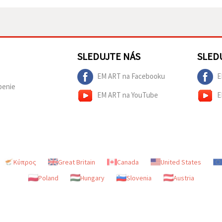
SLEDUJTE NÁS
SLED
EM ART na Facebooku
E
penie
EM ART na YouTube
E
Κύπρος
Great Britain
Canada
United States
Poland
Hungary
Slovenia
Austria