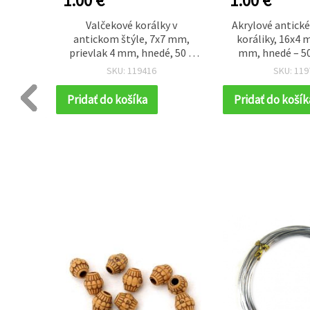
1.00 €
1.00 €
tickom
Valčekové korálky v
Akrylové antick
r 4 mm,
antickom štýle, 7x7 mm,
koráliky, 16x4 
0 ks)
prievlak 4 mm, hnedé, 50 g
mm, hnedé – 50
(cca 157 ks)
SKU: 119416
SKU: 119
Pridať do košíka
Pridať do košík