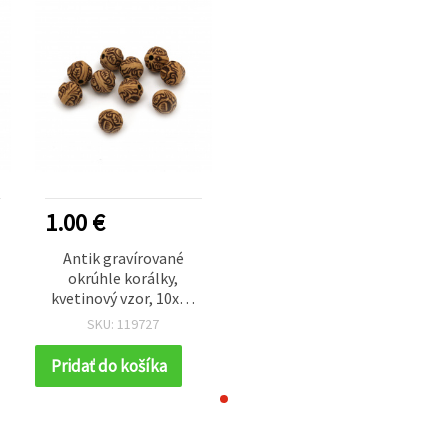
1.00 €
Antik gravírované
okrúhle korálky,
kvetinový vzor, 10x10
mm, dierka 2,5 mm,
SKU: 119727
hnedé, 50 g (~90 ks)
Pridať do košíka