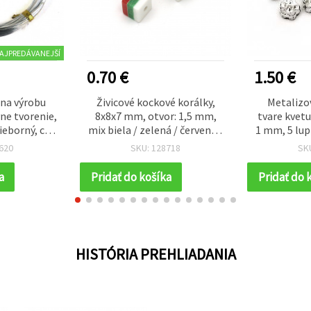
AJPREDÁVANEJŠÍ
0.70 €
1.50 €
 na výrobu
Živicové kockové korálky,
Metalizov
vne tvorenie,
8x8x7 mm, otvor: 1,5 mm,
tvare kvetu
ieborný, cca
mix biela / zelená / červená -
1 mm, 5 lup
20 ks
g 
620
SKU: 128718
SK
a
Pridať do košíka
Pridať do 
HISTÓRIA PREHLIADANIA