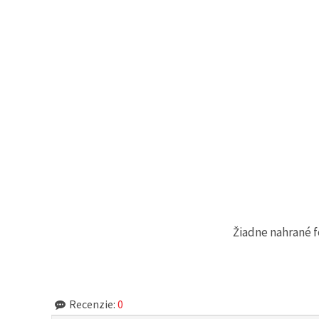
cookie a
kliknutím
na tlačidlo
"Uložiť"
Prijať
všetko
Nastavenia
Žiadne nahrané f
Recenzie:
0