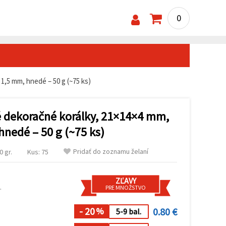
0
1,5 mm, hnedé – 50 g (~75 ks)
é dekoračné korálky, 21×14×4 mm,
hnedé – 50 g (~75 ks)
Pridať do zoznamu želaní
 gr.
Kus: 75
ZĽAVY
.
PRE MNOŽSTVO
- 20
0.80 €
%
5-9 bal.