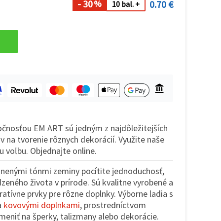
- 30
0.70 €
%
10 bal. +
čnosťou EM ART sú jedným z najdôležitejších
v na tvorenie rôznych dekorácií. Využite naše
 voľbu. Objednajte online.
linenými tónmi zeminy pocítite jednoduchosť,
dzeného života v prírode. Sú kvalitne vyrobené a
atívne prvky pre rôzne doplnky. Výborne ladia s
a
kovovými doplnkami
, prostredníctvom
meniť na šperky, talizmany alebo dekorácie.