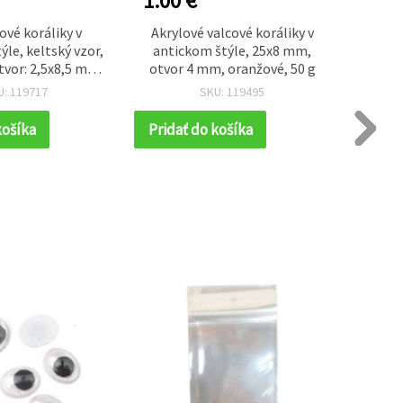
1.00 €
1.00
ové koráliky v
Akrylové valcové koráliky v
Antické
ýle, keltský vzor,
antickom štýle, 25x8 mm,
x 7,5
vor: 2,5x8,5 mm,
otvor 4 mm, oranžové, 50 g
mm, 
 50 g (~67 ks)
U: 119717
SKU: 119495
košíka
Pridať do košíka
Prida