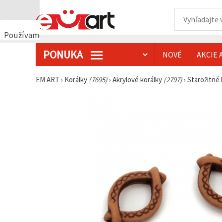
Používame
cookies
PONUKA
NOVÉ
AKCIE 
🍪
Používame
cookies a
EM ART
›
Korálky
(7695)
›
Akrylové korálky
(2797)
›
Starožitné
podobné
technológie,
aby sme
zabezpečili
správne
fungovanie
webovej
stránky,
zlepšili váš
používateľský
zážitok a s
vaším
súhlasom
analyzovali
návštevnosť
a
zobrazovali
relevantnejší