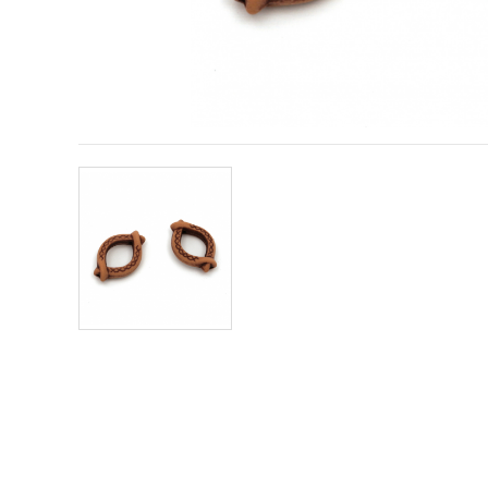
obsah a
reklamu, aj
s pomocou
našich
partnerov
pre
analytiku a
marketing.
Môžete
súhlasiť s
používaním
všetkých
súborov
cookie
kliknutím
na "Prijať
všetky!"
Alebo
môžete
uviesť svoje
preferencie
v
Nastaveniach
výberom
daného
typu
súborov