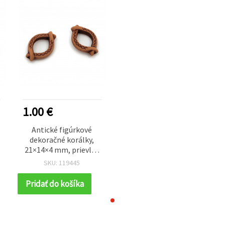
1.00 €
Antické figúrkové
dekoračné korálky,
21×14×4 mm, prievlak
1,5 mm, hnedé – 50 g
SKU: 119445
(~75 ks)
Pridať do košíka