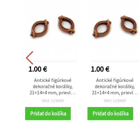
1.00 €
1.00 €
Antické figúrkové
Antické figúrkové
dekoračné korálky,
dekoračné korálky,
21×14×4 mm, prievlak
21×14×4 mm, prievlak
1,5 mm, hnedé – 50 g
1,5 mm, hnedé – 50 g
SKU: 119445
SKU: 119445
(~75 ks)
(~75 ks)
Pridať do košíka
Pridať do košíka