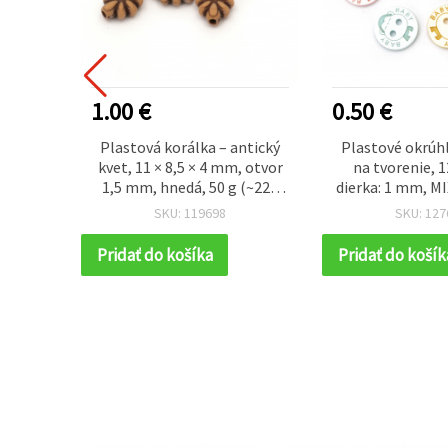
1.00 €
0.50 €
orálky,
Plastová korálka – antický
Plastové okrúh
ý mix,
kvet, 11 × 8,5 × 4 mm, otvor
na tvorenie, 
s
1,5 mm, hnedá, 50 g (~225
dierka: 1 mm, MIX
ks)
ks
SKU: 119698
SKU: 127
Pridať do košíka
Pridať do košík