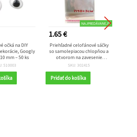
NAJPREDÁVANEJŠÍ
1.65 €
1.00
é očká na DIY
Priehľadné celofánové sáčky
Akry
dekorácie, Googly
so samolepiacou chlopňou a
motýľ
× 10 mm – 50 ks
otvorom na zavesenie
otvor
(eurovýsek), 7x10+3 cm, 30
U: 510003
SKU: 302415
mikrónov – veľké balenie 200
ks na čisté a pohodlné
košíka
Pridať do košíka
Prida
balenie výrobkov