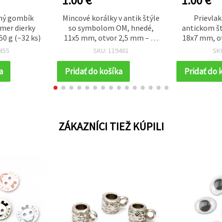
1.00 €
1.00 €
ný gombík
Mincové korálky v antik štýle
Prievlak
mer dierky
so symbolom OM, hnedé,
antickom št
0 g (~32 ks)
11x5 mm, otvor 2,5 mm – 50
18x7 mm, ot
g (~120 ks)
hnedé –
455
SKU: 119461
SK
a
Pridať do košíka
Pridať do 
ZÁKAZNÍCI TIEŽ KÚPILI