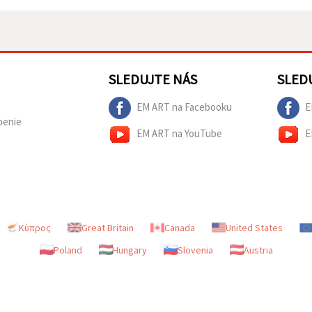
SLEDUJTE NÁS
SLED
EM ART na Facebooku
E
penie
EM ART na YouTube
E
Κύπρος
Great Britain
Canada
United States
Poland
Hungary
Slovenia
Austria