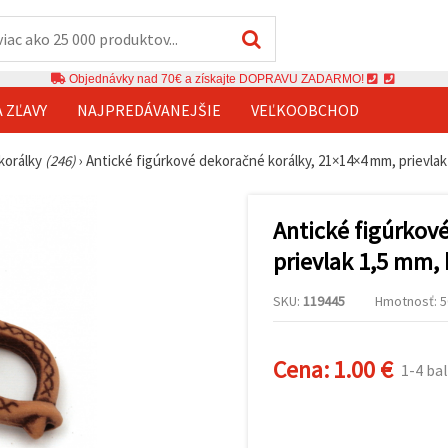
Objednávky nad 70€ a získajte DOPRAVU ZADARMO!
A ZĽAVY
NAJPREDÁVANEJŠIE
VEĽKOOBCHOD
 korálky
(246)
›
Antické figúrkové dekoračné korálky, 21×14×4 mm, prievlak 
Antické figúrkov
prievlak 1,5 mm, 
SKU:
119445
Hmotnosť: 50
Cena:
1.00 €
1-4 bal