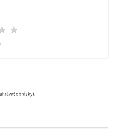
zda
viezdy
3 hviezdy
4 hviezdy
5 hviezdy
.
ahrávať obrázky).