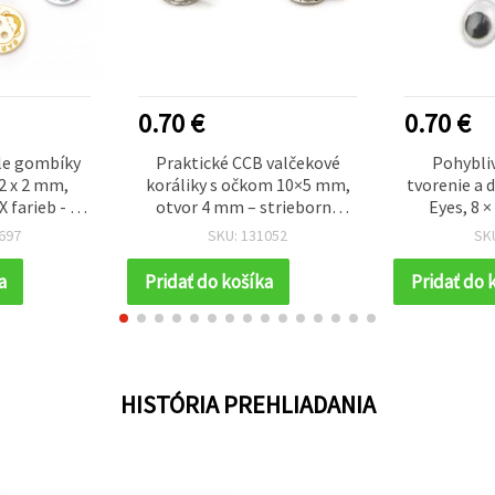
0.70 €
0.70 €
le gombíky
Praktické CCB valčekové
Pohybliv
12 x 2 mm,
koráliky s očkom 10×5 mm,
tvorenie a 
 farieb - 20
otvor 4 mm – strieborná
Eyes, 8 
farba, 50 ks na všestranné
697
SKU: 131052
SK
tvorenie šperkov
a
Pridať do košíka
Pridať do 
HISTÓRIA PREHLIADANIA