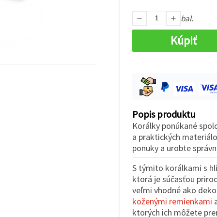
bal.
Kúpiť
Popis produktu
Korálky ponúkané spolo
a praktických materiálo
ponuky a urobte správnu
S týmito korálkami s h
ktorá je súčasťou priro
veľmi vhodné ako dekor
koženými remienkami
ktorých ich môžete pre