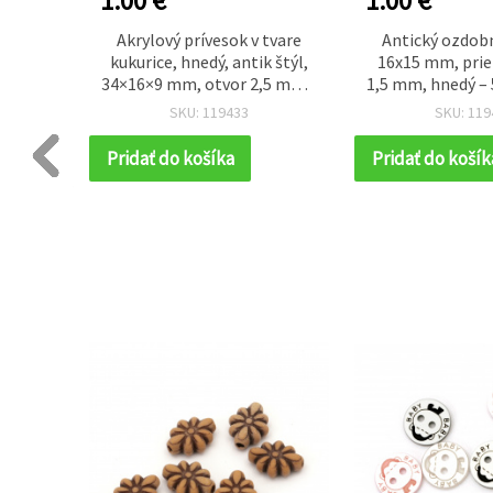
1.00 €
1.00 €
ntik,
Akrylový prívesok v tvare
Antický ozdob
pty, 9
kukurice, hnedý, antik štýl,
16x15 mm, prie
hnedé,
34×16×9 mm, otvor 2,5 mm –
1,5 mm, hnedý – 5
50 g (~22 ks)
SKU: 119433
SKU: 119
Pridať do košíka
Pridať do košík