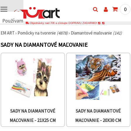
0
Používame
Objednávky nad 70€ a získajte DOPRAVU ZADARMO!
cookies
EM ART
›
Pomôcky na tvorenie
(4878)
›
Diamantové maľovanie
(141)
🍪
Používame
SADY NA DIAMANTOVÉ MAĽOVANIE
cookies a
podobné
technológie,
aby sme
zabezpečili
správne
fungovanie
webovej
stránky,
zlepšili váš
používateľský
zážitok a s
vaším
súhlasom
analyzovali
SADY NA DIAMANTOVÉ
SADY NA DIAMANTOVÉ
návštevnosť
a
MAĽOVANIE - 21X25 CM
MAĽOVANIE - 20X30 CM
zobrazovali
relevantnejší