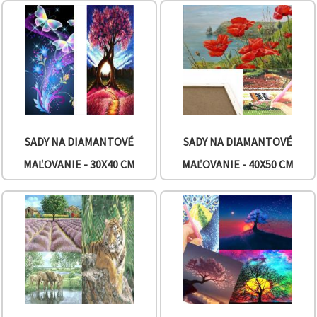
obsah a
reklamu, aj
s pomocou
našich
partnerov
pre
analytiku a
marketing.
Môžete
súhlasiť s
používaním
všetkých
SADY NA DIAMANTOVÉ
SADY NA DIAMANTOVÉ
súborov
cookie
MAĽOVANIE - 30X40 CM
MAĽOVANIE - 40X50 CM
kliknutím
na "Prijať
všetky!"
Alebo
môžete
uviesť svoje
preferencie
v
Nastaveniach
výberom
daného
typu
súborov