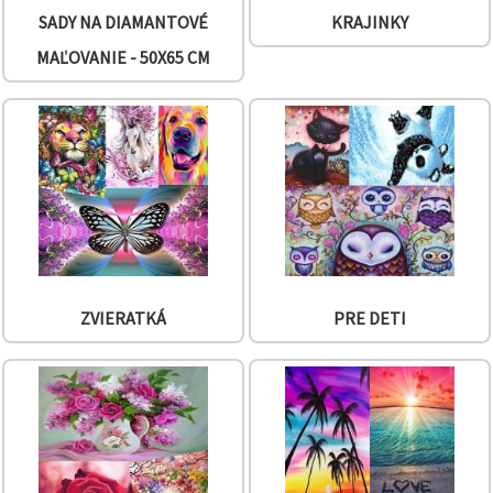
cookie a
kliknutím
SADY NA DIAMANTOVÉ
KRAJINKY
na tlačidlo
"Uložiť"
MAĽOVANIE - 50X65 CM
Prijať
všetko
Nastavenia
ZVIERATKÁ
PRE DETI