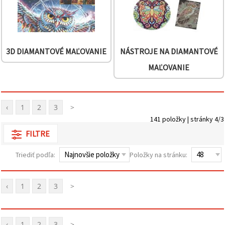
3D DIAMANTOVÉ MAĽOVANIE
NÁSTROJE NA DIAMANTOVÉ
MAĽOVANIE
‹
1
2
3
>
141 položky | stránky 4/3
FILTRE
Triediť podľa:
Položky na stránku:
‹
1
2
3
>
‹
1
2
3
>