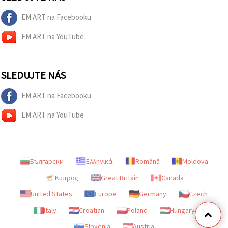
EM ART na Facebooku
EM ART na YouTube
SLEDUJTE NÁS
EM ART na Facebooku
EM ART na YouTube
Български
Ελληνικά
Română
Moldova
Κύπρος
Great Britain
Canada
United States
Europe
Germany
Czech
Italy
Croatian
Poland
Hungary
Slovenia
Austria