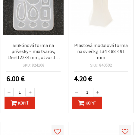
Silikónová forma na
Plastová modulová forma
prívesky – mix tvarov,
na sviečky, 134 × 88 × 91
156×122×4 mm, otvor 1,5
mm
mm
SKU:
824168
SKU:
840592
6.00
€
4.20
€
KÚPIŤ
KÚPIŤ