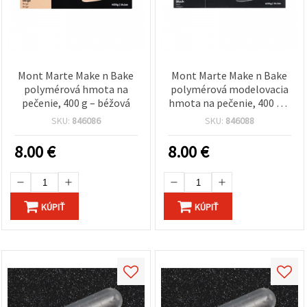
Mont Marte Make n Bake
Mont Marte Make n Bake
polymérová hmota na
polymérová modelovacia
pečenie, 400 g – béžová
hmota na pečenie, 400 g –
čierna
SKU:
846086
SKU:
846088
8.00
€
8.00
€
KÚPIŤ
KÚPIŤ