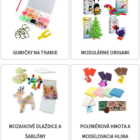
obsah a
reklamu, aj
s pomocou
našich
partnerov
pre
analytiku a
marketing.
Môžete
súhlasiť s
GUMIČKY NA TKANIE
MODULÁRNE ORIGAMI
používaním
všetkých
súborov
cookie
kliknutím
na "Prijať
všetky!"
Alebo
môžete
uviesť svoje
preferencie
v
Nastaveniach
výberom
daného
MOZAIKOVÉ DLAŽDICE A
POLYMÉROVÁ HMOTA A
typu
súborov
ŠABLÓNY
MODELOVACIA HLINA