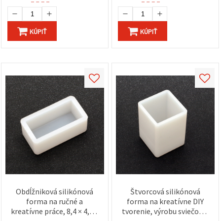
KÚPIŤ
KÚPIŤ
Obdĺžniková silikónová
Štvorcová silikónová
forma na ručné a
forma na kreatívne DIY
kreatívne práce, 8,4 × 4,5 ×
tvorenie, výrobu sviečok a