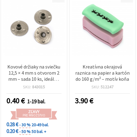
Kovové držiaky na sviečku
Kreatívna okrajová
12,5 × 4 mm s otvorom 2
raznica na papier a kartón
mm – sada 10 ks, ideálne
do 160 g/m² – motív koňa
na výrobu sviečok a
SKU:
843015
SKU:
512247
dekoratívne hobby
tvorenie
0.40
€
3.90
€
1-19 bal.
(strieborná/zlatá farba)
ZĽAVY
PRE MNOŽSTVO
0.28 €
- 30 %
20-49 bal.
0.20 €
- 50 %
50 bal. +