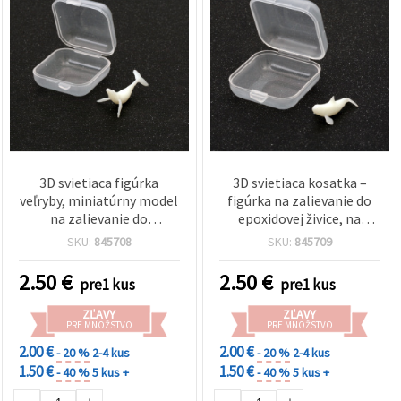
3D svietiaca figúrka
3D svietiaca kosatka –
veľryby, miniatúrny model
figúrka na zalievanie do
na zalievanie do
epoxidovej živice, na
epoxidovej živice,
výrobu šperkov, kľúčeniek
SKU:
845708
SKU:
845709
33x19x15 mm
a DIY projektov, 25×11×10
mm
2.50
€
2.50
€
pre1 kus
pre1 kus
ZĽAVY
ZĽAVY
PRE MNOŽSTVO
PRE MNOŽSTVO
2.00 €
2.00 €
- 20 %
2-4 kus
- 20 %
2-4 kus
1.50 €
1.50 €
- 40 %
5 kus +
- 40 %
5 kus +