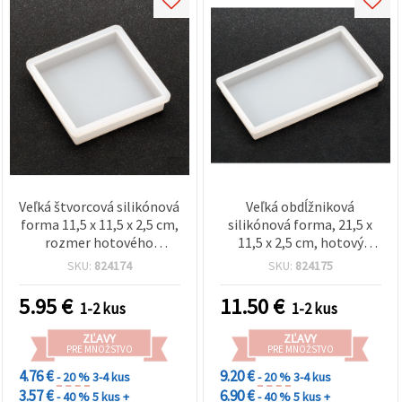
Veľká štvorcová silikónová
Veľká obdĺžniková
forma 11,5 x 11,5 x 2,5 cm,
silikónová forma, 21,5 x
rozmer hotového
11,5 x 2,5 cm, hotový
odliatku 10 x 10 x 2 cm
rozmer 20 x 10 x 2 cm
SKU:
824174
SKU:
824175
5.95
€
11.50
€
1-2 kus
1-2 kus
ZĽAVY
ZĽAVY
PRE MNOŽSTVO
PRE MNOŽSTVO
4.76 €
9.20 €
- 20 %
3-4 kus
- 20 %
3-4 kus
3.57 €
6.90 €
- 40 %
5 kus +
- 40 %
5 kus +