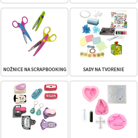
cookie a
kliknutím
na tlačidlo
"Uložiť"
Prijať
všetko
Nastavenia
NOŽNICE NA SCRAPBOOKING
SADY NA TVORENIE