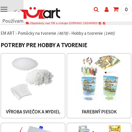
0
Používame
Objednávky nad 70€ a získajte DOPRAVU ZADARMO!
cookies
EM ART
›
Pomôcky na tvorenie
(4878)
›
Hobby a tvorenie
(1445)
🍪
Používame
POTREBY PRE HOBBY A TVORENIE
cookies a
podobné
technológie,
aby sme
zabezpečili
správne
fungovanie
webovej
stránky,
zlepšili váš
používateľský
zážitok a s
vaším
súhlasom
analyzovali
VÝROBA SVIEČOK A MYDIEL
FAREBNÝ PIESOK
návštevnosť
a
zobrazovali
relevantnejší