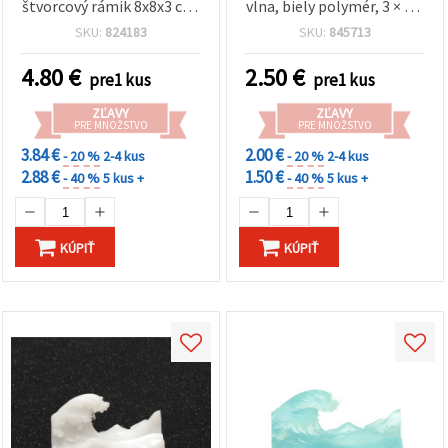
štvorcový rámik 8x8x3 cm,
vlna, biely polymér, 3 × 1,4
hotová veľkosť 8x8x2 cm
× 1,9 cm – na zalievanie do
SKU:
824183
SKU:
845713
epoxidovej živice – model
vlny pre DIY resin art,
4.80
€
2.50
€
pre1 kus
pre1 kus
šperky, prívesky a
kreatívne tvorenie
ZĽAVY
ZĽAVY
PRE MNOŽSTVO
PRE MNOŽSTVO
3.84 €
2.00 €
- 20 %
2-4 kus
- 20 %
2-4 kus
2.88 €
1.50 €
- 40 %
5 kus +
- 40 %
5 kus +
KÚPIŤ
KÚPIŤ