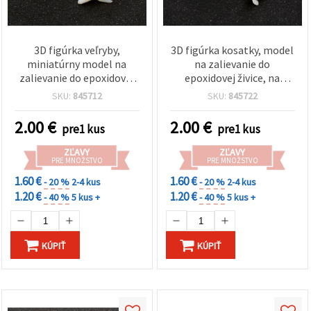
3D figúrka veľryby,
3D figúrka kosatky, model
miniatúrny model na
na zalievanie do
zalievanie do epoxidovej
epoxidovej živice, na
živice, na výrobu šperkov,
výrobu šperkov, kľúčeniek
SKU:
845712
SKU:
845722
kľúčeniek a DIY projektov,
a DIY, 25×11×10 mm
32×19×15 mm
2.00
€
2.00
€
pre1 kus
pre1 kus
ZĽAVY
ZĽAVY
PRE MNOŽSTVO
PRE MNOŽSTVO
1.60 €
1.60 €
- 20 %
2-4 kus
- 20 %
2-4 kus
1.20 €
1.20 €
- 40 %
5 kus +
- 40 %
5 kus +
KÚPIŤ
KÚPIŤ