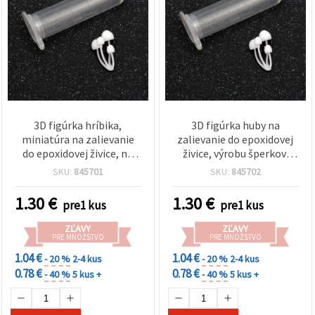
3D figúrka hríbika,
3D figúrka huby na
miniatúra na zalievanie
zalievanie do epoxidovej
do epoxidovej živice, na
živice, výrobu šperkov,
výrobu šperkov, kľúčeniek
príveskov na kľúče a DIY
SKU:
845701
SKU:
845702
a DIY projektov, 13 mm
tvorenie, 20 mm
1.30
€
1.30
€
pre1 kus
pre1 kus
ZĽAVY
ZĽAVY
PRE MNOŽSTVO
PRE MNOŽSTVO
1.04 €
1.04 €
- 20 %
2-4 kus
- 20 %
2-4 kus
0.78 €
0.78 €
- 40 %
5 kus +
- 40 %
5 kus +