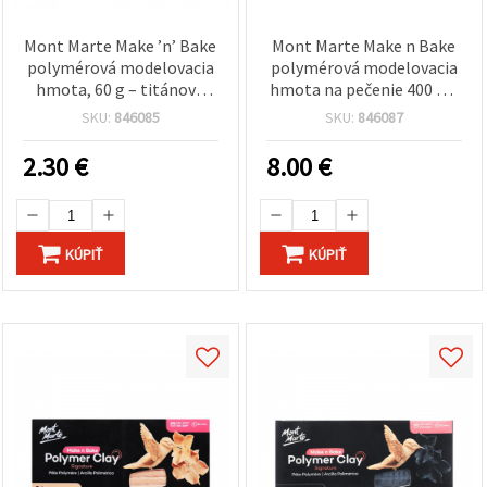
Mont Marte Make ’n’ Bake
Mont Marte Make n Bake
polymérová modelovacia
polymérová modelovacia
hmota, 60 g – titánová
hmota na pečenie 400 g –
biela
titánová biela
SKU:
846085
SKU:
846087
2.30
€
8.00
€
KÚPIŤ
KÚPIŤ