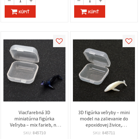
KÚPIŤ
KÚPIŤ
Viacfarebná 3D
3D figúrka veľryby – mini
miniatúrna figúrka
model na zalievanie do
Veľryba – mix farieb, na
epoxidovej živice,
zalievanie do epoxidovej
33×17×12 mm
SKU:
845710
SKU:
845711
živice, dekoratívny model