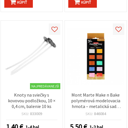
KÚPIŤ
KÚPIŤ
NAJPREDÁVANEJŠÍ
Knoty na sviečky s
Mont Marte Make n Bake
kovovou podložkou, 10 ×
polymérová modelovacia
0,4 cm, balenie 10 ks
hmota – metalická sada,
mix 10 farieb, 10 g/kus
SKU:
833009
SKU:
846084
1.40
€
5.50
€
1-4 bal.
1-2 bal.