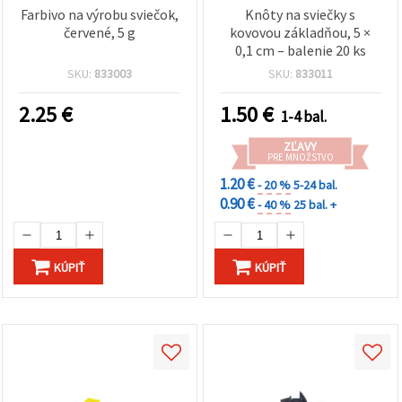
Farbivo na výrobu sviečok,
Knôty na sviečky s
červené, 5 g
kovovou základňou, 5 ×
0,1 cm – balenie 20 ks
SKU:
833003
SKU:
833011
2.25
€
1.50
€
1-4 bal.
ZĽAVY
PRE MNOŽSTVO
1.20 €
- 20 %
5-24 bal.
0.90 €
- 40 %
25 bal. +
KÚPIŤ
KÚPIŤ