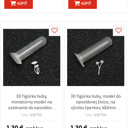
KÚPIŤ
KÚPIŤ
3D figúrka huby,
3D figúrka huby, model do
miniatúrny model na
epoxidovej živice, na
zalievanie do epoxidovej
výrobu šperkov, kľúčeniek
živice, 13 mm
a DIY tvorenie, 20 mm
SKU:
845703
SKU:
845704
1.30
€
1.30
€