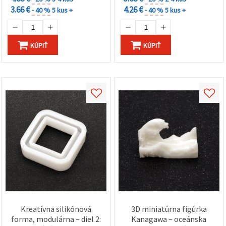
3.66 €
4.26 €
- 40 %
5 kus +
- 40 %
5 kus +
KÚPIŤ
KÚPIŤ
Kreatívna silikónová
3D miniatúrna figúrka
forma, modulárna – diel 2:
Kanagawa – oceánska