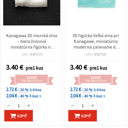
Kanagawa 3D morská vlna
3D figúrka Veľká vlna pri
– biela živicová
Kanagawe, miniatúrny
miniatúrna figúrka na
model na zalievanie do
zalievanie do
epoxidovej živice, 4 x 1,9 x
SKU:
845714
SKU:
845716
epoxidovej/UV živice, DIY
2,8 cm, svetlomodrá
šperky a resin art, 4 × 1,9 ×
3.40
€
3.40
€
pre1 kus
pre1 kus
2,8 cm, malý morský
dekor na tvorenie
ZĽAVY
ZĽAVY
PRE MNOŽSTVO
PRE MNOŽSTVO
2.72 €
2.72 €
- 20 %
2-4 kus
- 20 %
2-4 kus
2.04 €
2.04 €
- 40 %
5 kus +
- 40 %
5 kus +
KÚPIŤ
KÚPIŤ