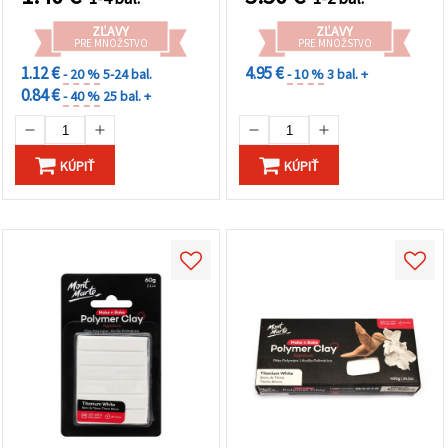
ZĽAVY
ZĽAVY
PRE MNOŽSTVO
PRE MNOŽSTVO
1.12 €
4.95 €
- 20 %
5-24 bal.
- 10 %
3 bal. +
0.84 €
- 40 %
25 bal. +
KÚPIŤ
KÚPIŤ