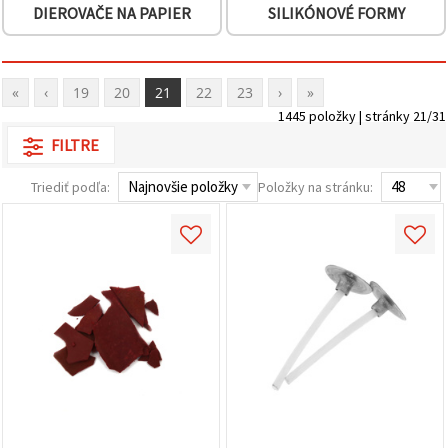
DIEROVAČE NA PAPIER
SILIKÓNOVÉ FORMY
«
‹
19
20
21
22
23
›
»
1445 položky | stránky 21/31
FILTRE
Triediť podľa:
Položky na stránku: