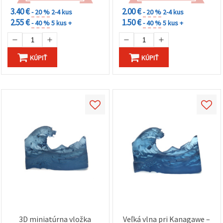
a domáce dekorácie
3.40 €
2.00 €
- 20 %
2-4 kus
- 20 %
2-4 kus
2.55 €
1.50 €
- 40 %
5 kus +
- 40 %
5 kus +
KÚPIŤ
KÚPIŤ
3D miniatúrna vložka
Veľká vlna pri Kanagawe –