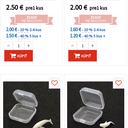
pre živicové umenie,
2.50
€
2.00
€
pre1 kus
pre1 kus
výrobu šperkov a
kľúčeniek, 34 × 21 × 8 mm
ZĽAVY
ZĽAVY
PRE MNOŽSTVO
PRE MNOŽSTVO
2.00 €
1.60 €
- 20 %
2-4 kus
- 20 %
2-4 kus
1.50 €
1.20 €
- 40 %
5 kus +
- 40 %
5 kus +
KÚPIŤ
KÚPIŤ