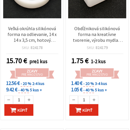
Veľká okrúhla silikónová
Obdĺžniková silikónová
forma na odlievanie, 14 x
forma na kreatívne
14 x 3,5 cm, hotový
tvorenie, výrobu mydla a
rozmer 12 x 12 x 3,1 cm
sviečok, veľkosť formy: 5,3
SKU:
824178
SKU:
824179
× 3,8 × 3,3 cm, rozmer
odliatku: 4,5 × 3 × 3 cm
15.70
€
1.75
€
pre1 kus
1-2 kus
ZĽAVY
ZĽAVY
PRE MNOŽSTVO
PRE MNOŽSTVO
12.56 €
1.40 €
- 20 %
2-4 kus
- 20 %
3-4 kus
9.42 €
1.05 €
- 40 %
5 kus +
- 40 %
5 kus +
KÚPIŤ
KÚPIŤ