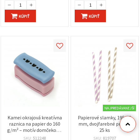
KÚPIŤ
KÚPIŤ
NAJPREDÁVANEJŠÍ
Kamei okrajová kreatívna
Papierové slamky, 195 x 6
raznica na papier do 160
mm, dvojfarebné prúžky,
g/m² – motív domčekov a
25 ks
srdiečok
SKU:
512248
SKU:
819707