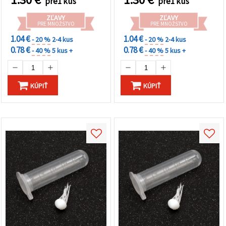
pre1 kus
pre1 kus
ZĽAVY
ZĽAVY
PRE MNOŽSTVO
PRE MNOŽSTVO
1.04 €
1.04 €
- 20 %
2-4 kus
- 20 %
2-4 kus
0.78 €
0.78 €
- 40 %
5 kus +
- 40 %
5 kus +
KÚPIŤ
KÚPIŤ