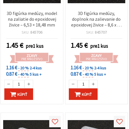
3D figúrka medúzy, model
3D figúrka medúzy,
na zaliatie do epoxidovej
doplnok na zalievanie do
živice – 6,53 × 18,48 mm
epoxidovej živice – 8,6 x 25
mm
SKU:
845706
SKU:
845707
1.45
€
1.45
€
pre1 kus
pre1 kus
ZĽAVY
ZĽAVY
PRE MNOŽSTVO
PRE MNOŽSTVO
1.16 €
1.16 €
- 20 %
2-4 kus
- 20 %
2-4 kus
0.87 €
0.87 €
- 40 %
5 kus +
- 40 %
5 kus +
KÚPIŤ
KÚPIŤ