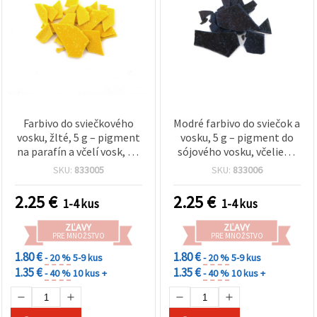
Farbivo do sviečkového
Modré farbivo do sviečok a
vosku, žlté, 5 g – pigment
vosku, 5 g – pigment do
na parafín a včelí vosk, na
sójového vosku, včelieho
ručne vyrábané sviečky a
vosku a parafínu, na ručnú
SKU:
833005
SKU:
833006
DIY tvorenie
výrobu sviečok
2.25
€
2.25
€
1-4 kus
1-4 kus
ZĽAVY
ZĽAVY
PRE MNOŽSTVO
PRE MNOŽSTVO
1.80 €
1.80 €
- 20 %
5-9 kus
- 20 %
5-9 kus
1.35 €
1.35 €
- 40 %
10 kus +
- 40 %
10 kus +