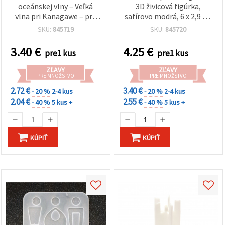
oceánskej vlny – Veľká
3D živicová figúrka,
vlna pri Kanagawe – pre
safírovo modrá, 6 x 2,9 x 4
epoxidovú/UV živicu,
cm – mini model
SKU:
845719
SKU:
845720
výrobu šperkov a
oceánskej vlny na
kreatívne zalievanie,
zalievanie do
3.40
€
4.25
€
pre1 kus
pre1 kus
zafírovo modrá, 4 × 1,9 ×
epoxidovej/UV živice, DIY
2,8 cm
živicové umenie, výroba
ZĽAVY
ZĽAVY
šperkov a kreatívne hobby
PRE MNOŽSTVO
PRE MNOŽSTVO
2.72 €
3.40 €
- 20 %
2-4 kus
- 20 %
2-4 kus
2.04 €
2.55 €
- 40 %
5 kus +
- 40 %
5 kus +
KÚPIŤ
KÚPIŤ