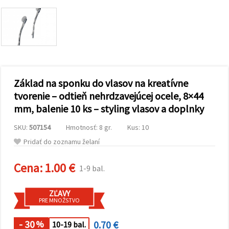
obsah a
reklamu, aj
s pomocou
našich
partnerov
pre
analytiku a
marketing.
Môžete
Základ na sponku do vlasov na kreatívne
súhlasiť s
používaním
tvorenie – odtieň nehrdzavejúcej ocele, 8×44
všetkých
mm, balenie 10 ks – styling vlasov a doplnky
súborov
cookie
kliknutím
SKU:
507154
Hmotnosť: 8 gr.
Kus: 10
na "Prijať
všetky!"
Pridať do zoznamu želaní
Alebo
môžete
uviesť svoje
Cena:
1.00 €
1-9 bal.
preferencie
v
Nastaveniach
ZĽAVY
výberom
PRE MNOŽSTVO
daného
typu
súborov
- 30
0.70 €
%
10-19 bal.