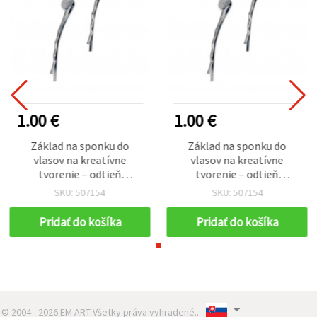
1.00 €
1.00 €
Základ na sponku do
Základ na sponku do
vlasov na kreatívne
vlasov na kreatívne
tvorenie – odtieň
tvorenie – odtieň
nehrdzavejúcej ocele,
nehrdzavejúcej ocele,
SKU: 507154
SKU: 507154
8×44 mm, balenie 10 ks –
8×44 mm, balenie 10 ks –
styling vlasov a doplnky
styling vlasov a doplnky
Pridať do košíka
Pridať do košíka
© 2004 - 2026 EM ART Všetky práva vyhradené..