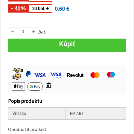
cookie a
kliknutím
- 40
0.60 €
%
20 bal. +
na tlačidlo
"Uložiť"
Prijať
bal.
všetko
Kúpiť
Nastavenia
Popis produktu
Značka
EM ART
Ohodnotiť produkt: