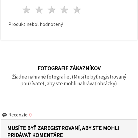
1 hviezda
2 hviezdy
3 hviezdy
4 hviezdy
5 hviezdy
Produkt nebol hodnotený.
FOTOGRAFIE ZÁKAZNÍKOV
Žiadne nahrané fotografie, (Musíte byť registrovaný
používateľ, aby ste mohli nahrávať obrázky).
Recenzie:
0
MUSÍTE BYŤ ZAREGISTROVANÍ, ABY STE MOHLI
PRIDÁVAŤ KOMENTÁRE