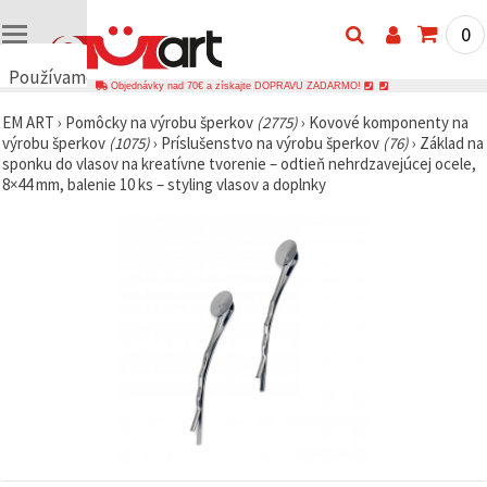
0
Používame
Objednávky nad 70€ a získajte DOPRAVU ZADARMO!
cookies
EM ART
›
Pomôcky na výrobu šperkov
(2775)
›
Kovové komponenty na
🍪
výrobu šperkov
(1075)
›
Príslušenstvo na výrobu šperkov
(76)
›
Základ na
Používame
sponku do vlasov na kreatívne tvorenie – odtieň nehrdzavejúcej ocele,
cookies a
8×44 mm, balenie 10 ks – styling vlasov a doplnky
podobné
technológie,
aby sme
zabezpečili
správne
fungovanie
webovej
stránky,
zlepšili váš
používateľský
zážitok a s
vaším
súhlasom
analyzovali
návštevnosť
a
zobrazovali
relevantnejší