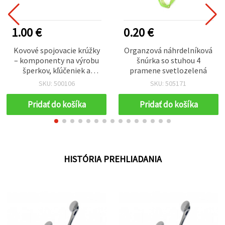
1.00 €
0.20 €
Kovové spojovacie krúžky
Organzová náhrdelníková
– komponenty na výrobu
šnúrka so stuhou 4
šperkov, kľúčeniek a
pramene svetlozelená
makramé, strieborné,
SKU: 500106
SKU: 505171
16×1,5 mm, balenie 50 ks
Pridať do košíka
Pridať do košíka
HISTÓRIA PREHLIADANIA