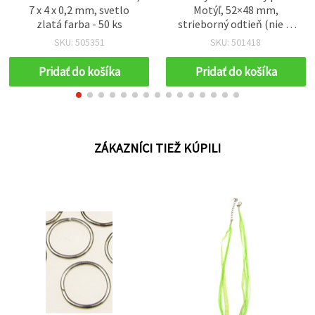
7 x 4 x 0,2 mm, svetlo
Motýľ, 52×48 mm,
zlatá farba - 50 ks
strieborný odtieň (nie je
zo striebra), sada 2 ks – na
SKU: 505351
SKU: 501418
bižutériu, scrapbooking a
dekorácie
Pridať do košíka
Pridať do košíka
ZÁKAZNÍCI TIEŽ KÚPILI